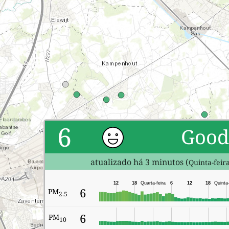
6
Good
atualizado há 3 minutos (
Quinta-feir
12
18
Quarta-feira
6
12
18
Quinta-
6
PM
2.5
6
PM
10