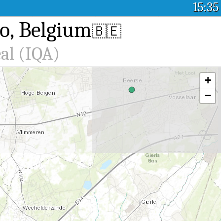
15:35
Lo, Belgium
🇧🇪
al (IQA)
+
−