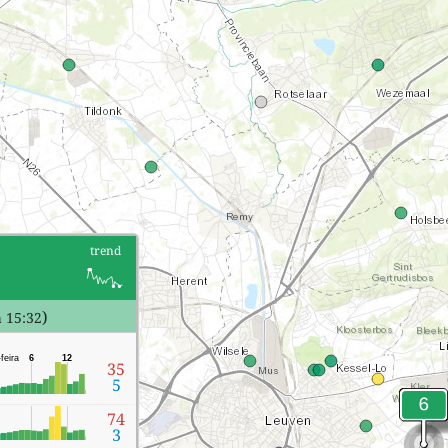
trend
)
a 15:32
feira
6
12
35
5
74
3