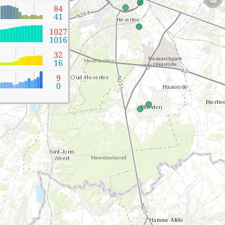
84
41
1027
1016
32
16
9
0