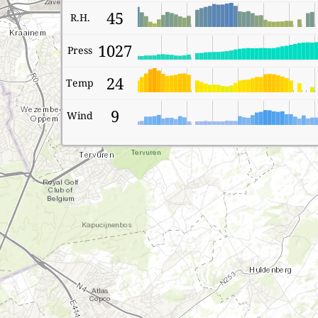
45
R.H.
1027
Press
24
Temp
9
Wind