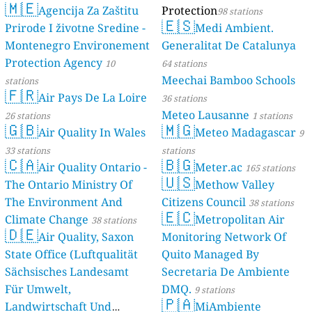
🇲🇪
Agencija Za Zaštitu
Protection
98 stations
🇪🇸
Prirode I životne Sredine -
Medi Ambient.
Montenegro Environement
Generalitat De Catalunya
Protection Agency
10
64 stations
Meechai Bamboo Schools
stations
🇫🇷
Air Pays De La Loire
36 stations
Meteo Lausanne
26 stations
1 stations
🇬🇧
🇲🇬
Air Quality In Wales
Meteo Madagascar
9
33 stations
stations
🇨🇦
🇧🇬
Air Quality Ontario -
Meter.ac
165 stations
🇺🇸
The Ontario Ministry Of
Methow Valley
The Environment And
Citizens Council
38 stations
🇪🇨
Climate Change
Metropolitan Air
38 stations
🇩🇪
Air Quality, Saxon
Monitoring Network Of
State Office (Luftqualität
Quito Managed By
Sächsisches Landesamt
Secretaria De Ambiente
Für Umwelt,
DMQ.
9 stations
🇵🇦
Landwirtschaft Und
MiAmbiente