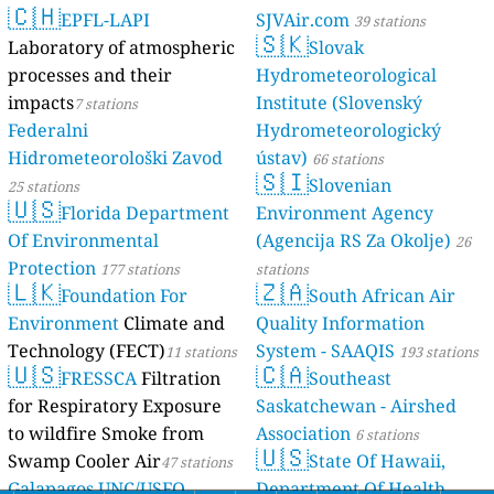
🇨🇭
EPFL-LAPI
SJVAir.com
39 stations
🇸🇰
Laboratory of atmospheric
Slovak
processes and their
Hydrometeorological
impacts
Institute (Slovenský
7 stations
Federalni
Hydrometeorologický
Hidrometeorološki Zavod
ústav)
66 stations
🇸🇮
Slovenian
25 stations
🇺🇸
Florida Department
Environment Agency
Of Environmental
(Agencija RS Za Okolje)
26
Protection
177 stations
stations
🇱🇰
🇿🇦
Foundation For
South African Air
Environment
Climate and
Quality Information
Technology (FECT)
System - SAAQIS
11 stations
193 stations
🇺🇸
🇨🇦
FRESSCA
Filtration
Southeast
for Respiratory Exposure
Saskatchewan - Airshed
to wildfire Smoke from
Association
6 stations
🇺🇸
Swamp Cooler Air
State Of Hawaii,
47 stations
Galapagos UNC/USFQ
Department Of Health,