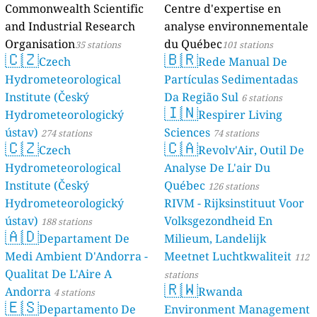
Commonwealth Scientific
Centre d'expertise en
and Industrial Research
analyse environnementale
Organisation
du Québec
35 stations
101 stations
🇨🇿
🇧🇷
Czech
Rede Manual De
Hydrometeorological
Partículas Sedimentadas
Institute (Český
Da Região Sul
6 stations
🇮🇳
Hydrometeorologický
Respirer Living
ústav)
Sciences
274 stations
74 stations
🇨🇿
🇨🇦
Czech
Revolv'Air, Outil De
Hydrometeorological
Analyse De L'air Du
Institute (Český
Québec
126 stations
Hydrometeorologický
RIVM - Rijksinstituut Voor
ústav)
Volksgezondheid En
188 stations
🇦🇩
Departament De
Milieum, Landelijk
Medi Ambient D'Andorra -
Meetnet Luchtkwaliteit
112
Qualitat De L'Aire A
stations
🇷🇼
Andorra
Rwanda
4 stations
🇪🇸
Departamento De
Environment Management