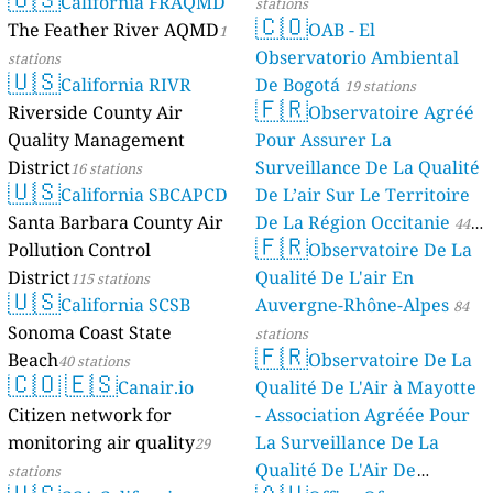
California FRAQMD
stations
🇨🇴
The Feather River AQMD
OAB - El
1
Observatorio Ambiental
stations
🇺🇸
California RIVR
De Bogotá
19 stations
🇫🇷
Riverside County Air
Observatoire Agréé
Quality Management
Pour Assurer La
District
Surveillance De La Qualité
16 stations
🇺🇸
California SBCAPCD
De L’air Sur Le Territoire
Santa Barbara County Air
De La Région Occitanie
44
🇫🇷
Pollution Control
Observatoire De La
stations
District
Qualité De L'air En
115 stations
🇺🇸
California SCSB
Auvergne-Rhône-Alpes
84
Sonoma Coast State
stations
🇫🇷
Beach
Observatoire De La
40 stations
🇨🇴
🇪🇸
Canair.io
Qualité De L'Air à Mayotte
Citizen network for
- Association Agréée Pour
monitoring air quality
La Surveillance De La
29
Qualité De L'Air De
stations