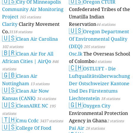
🇺🇸
🇺🇸
City Of Minneapolis
Oregon CTUIR
Community Air Monitoring
Confederated Tribes of the
Project
Umatilla Indian
165 stations
Clarity
Clarity Movement
Reservation
44 stations
🇺🇸
Co.
Oregon Department
3118 stations
🇺🇸
Clean Air Carolina
Of Environmental Quality
(DEQ)
102 stations
205 stations
🇧🇷
Clean Air For All
Osc.lk
The Overseas School
African Cities | AirQo
of Colombo
846
4 stations
🇨🇭
OSTLUFT - Die
stations
🇬🇧
Clean Air
Luftqualitätsüberwachung
Nottingham
Der Ostschweizer Kantone
13 stations
🇺🇸
Clean Air Now
Und Des Fürstentums
Kansas (CANK)
Liechtenstein
34 stations
18 stations
🇺🇸
🇬🇭
CleanAIRE NC
Oxygen City
195
Environmental Protection
stations
🇹🇭
Cmu Ccdc
Agency in Ghana
3437 stations
2 stations
🇺🇸
College Of Food
Pai Air
28 stations