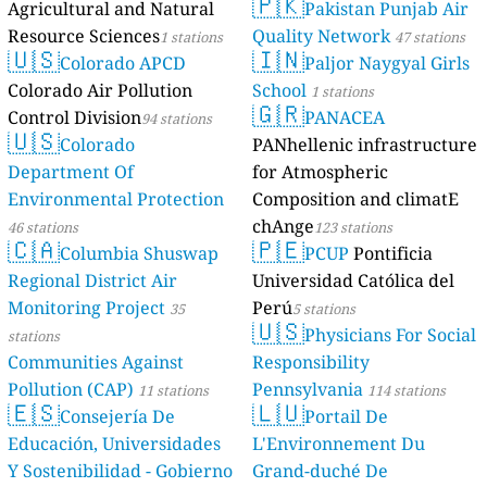
🇵🇰
Agricultural and Natural
Pakistan Punjab Air
Resource Sciences
Quality Network
1 stations
47 stations
🇺🇸
🇮🇳
Colorado APCD
Paljor Naygyal Girls
Colorado Air Pollution
School
1 stations
🇬🇷
Control Division
PANACEA
94 stations
🇺🇸
Colorado
PANhellenic infrastructure
Department Of
for Atmospheric
Environmental Protection
Composition and climatE
chAnge
46 stations
123 stations
🇨🇦
🇵🇪
Columbia Shuswap
PCUP
Pontificia
Regional District Air
Universidad Católica del
Monitoring Project
Perú
35
5 stations
🇺🇸
Physicians For Social
stations
Communities Against
Responsibility
Pollution (CAP)
Pennsylvania
11 stations
114 stations
🇪🇸
🇱🇺
Consejería De
Portail De
Educación, Universidades
L'Environnement Du
Y Sostenibilidad - Gobierno
Grand-duché De