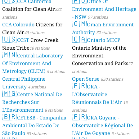
🇺🇸
🇦🇺
CCA California
Mayotte
Office Of
4 stations
Coalition for Clean Air
Environment And Heritage
222
- NSW
stations
97 stations
🇴🇲
CCA Colorado
Citizens for
Oman Environment
Clean Air
Authority
40 stations
62 stations
🇺🇸
🇨🇦
CCST
Crow Creek
Ontario MECP
Sioux Tribe
Ontario Ministry of the
10 stations
🇲🇳
Central Laboratory
Environment,
Of Environment And
Conservation and Parks
27
Metrology (CLEM)
9 stations
stations
Central Philippine
Open Sense
850 stations
🇫🇷
University
ORA -
4 stations
🇲🇬
Centre National De
L'Observatoire
Recherches Sur
Réunionnais De L’Air
15
L'Environnement
8 stations
stations
🇧🇷
🇫🇷
CETESB - Companhia
ORA Guyane -
Ambiental Do Estado De
Observatoire Régional De
São Paulo
L'Air De Guyane
63 stations
5 stations