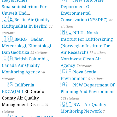
Staatsministerium Für
Department Of
Umwelt Und
Environmental
🇩🇪
Berlin Air Quality -
Verbraucherschutz) - LfU
Conservation (NYSDEC)
42
(Luftqualität In Berlin)
46 stations
14
stations
🇳🇴
NILU - Norsk
stations
🇮🇩
BMKG | Badan
Institutt For Luftforskning
Meteorologi, Klimatologi
(Norwegian Institute For
Dan Geofisika
Air Research)
29 stations
77 stations
🇨🇦
British Columbia,
Northwest Clean Air
Canada Air Quality
Agency
7 stations
🇨🇦
Monitoring Agency
Nova Scotia
78
Environment
stations
9 stations
🇺🇸
🇦🇺
California
NSW Department Of
EDCAQMD
El Dorado
Planning And Environment
County Air Quality
131 stations
🇨🇦
Management District
NWT Air Quality
75
Monitoring Network
stations
7
🇺🇸