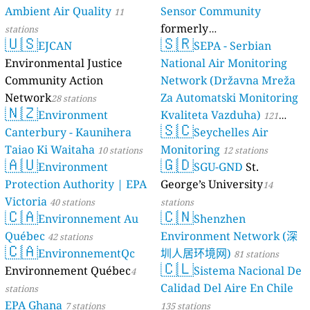
Ambient Air Quality
Sensor Community
11
formerly
stations
🇺🇸
🇸🇷
EJCAN
luftdaten.info
SEPA - Serbian
35816 stations
Environmental Justice
National Air Monitoring
Community Action
Network (Državna Mreža
Network
Za Automatski Monitoring
28 stations
🇳🇿
Environment
Kvaliteta Vazduha)
121
🇸🇨
Canterbury - Kaunihera
Seychelles Air
stations
Taiao Ki Waitaha
Monitoring
10 stations
12 stations
🇦🇺
🇬🇩
Environment
SGU-GND
St.
Protection Authority | EPA
George’s University
14
Victoria
40 stations
stations
🇨🇦
🇨🇳
Environnement Au
Shenzhen
Québec
Environment Network (深
42 stations
🇨🇦
EnvironnementQc
圳人居环境网)
81 stations
🇨🇱
Environnement Québec
Sistema Nacional De
4
Calidad Del Aire En Chile
stations
EPA Ghana
7 stations
135 stations