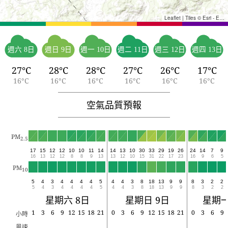
Leaflet
|
Tiles © Esri - Esri, DeLorme, NAVTEQ, TomTom, Intermap, iPC, USGS, FAO, NPS, NRCAN, GeoBase, Kadaster NL, Ordnance Survey, Esri Japan, METI, Esri China (Hong Kong), and the GIS User Community
週六 8日
週日 9日
週一 10日
週二 11日
週三 12日
週四 13日
27°C
28°C
28°C
27°C
26°C
17°C
16°C
16°C
16°C
16°C
16°C
16°C
空氣品質預報
PM
2.5
17
15
12
12
10
10
11
14
14
13
10
30
33
29
19
26
24
14
7
9
16
13
12
12
8
8
9
13
13
12
10
15
31
22
17
23
16
9
6
5
PM
10
5
4
3
4
4
4
4
5
4
4
3
8
18
13
9
9
8
3
2
2
5
4
3
4
4
4
4
5
4
4
3
8
18
13
9
9
8
3
2
2
星期六 8日
星期日 9日
星期一
1
3
6
9
12
15
18
21
0
3
6
9
12
15
18
21
0
3
6
9
小時
風速