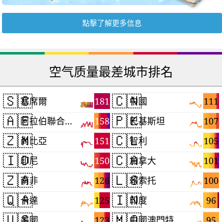
點擊了解更多信息
空气质量最差城市排名
🇸🇨
🇨🇳
181
111
塞席爾
中國
🇦🇪
🇵🇰
158
107
阿拉伯聯合大公國
巴基斯坦
🇿🇲
🇨🇱
151
105
尚比亞
智利
🇮🇩
🇨🇦
150
101
印尼
加拿大
🇿🇦
🇱🇸
126
100
南非
賴索托
🇶🇦
🇮🇳
125
96
卡達
印度
🇺🇸
🇲🇴
123
95
美國
中國澳門特別行政區