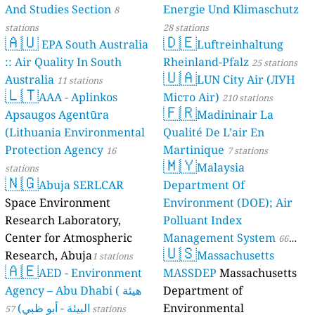
And Studies Section
Energie Und Klimaschutz
8
stations
28 stations
🇦🇺
🇩🇪
EPA South Australia
Luftreinhaltung
:: Air Quality In South
Rheinland-Pfalz
25 stations
🇺🇦
Australia
LUN City Air (ЛУН
11 stations
🇱🇹
AAA - Aplinkos
Місто Air)
210 stations
🇫🇷
Apsaugos Agentūra
Madininair La
(Lithuania Environmental
Qualité De L’air En
Protection Agency
Martinique
16
7 stations
🇲🇾
Malaysia
stations
🇳🇬
Abuja SERLCAR
Department Of
Space Environment
Environment (DOE); Air
Research Laboratory,
Polluant Index
Center for Atmospheric
Management System
66
🇺🇸
Research, Abuja
Massachusetts
1 stations
stations
🇦🇪
AED - Environment
MASSDEP
Massachusetts
Agency – Abu Dhabi ( هيئة
Department of
البيئة - أبو ظبي)
Environmental
57 stations