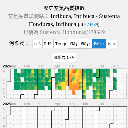
歷史空氣品質指數
空氣品質監測站：
Intibuca, Intibuca - Sustenta
Honduras, Intibucá
[id
574489
]
也稱為
Sustenta Honduras/178649
污染物：
PM
PM
PM
co2
R.H.
Temp
tvoc
1
10
2.5
匯出為 CSV
2026
Jan
Feb
Mar
Apr
May
Jun
Jul
Aug
M
T
W
T
F
S
S
2025
Jan
Feb
Mar
Apr
May
Jun
Jul
Aug
M
T
W
T
F