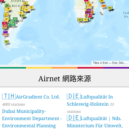
Tiles © Esri — Esri, DeLorme, NAVTEQ, TomTom, Intermap, iPC, USGS, FAO, NPS, NRCAN, GeoBase, Kadaster NL, Ordnance Survey, Esri Japan, METI, Esri China (Hong Kong), and the GIS User Community
Airnet 網路來源
🇹🇭
🇩🇪
AirGradient Co. Ltd.
Luftqualität In
Schleswig-Holstein
4005 stations
15
Dubai Municipality-
stations
🇩🇪
Environment Department -
Luftqualität | Nds.
Environmental Planning
Ministerium Für Umwelt,