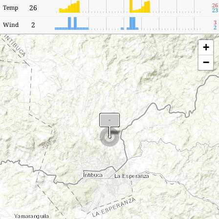
26
26
Temp
23
3
2
Wind
2
+
−