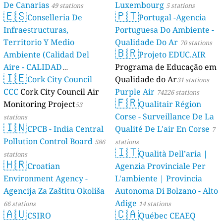
De Canarias
Luxembourg
49 stations
5 stations
🇪🇸
🇵🇹
Conselleria De
Portugal -Agencia
Infraestructuras,
Portuguesa Do Ambiente -
Territorio Y Medio
Qualidade Do Ar
70 stations
🇧🇷
Ambiente (Calidad Del
Projeto EDUC.AIR
Aire - CALIDAD
Programa de Educação em
🇮🇪
AMBIENTAL)
Cork City Council
Qualidade do Ar
23 stations
31 stations
CCC
Cork City Council Air
Purple Air
74226 stations
🇫🇷
Monitoring Project
Qualitair Région
53
Corse - Surveillance De La
stations
🇮🇳
CPCB - India Central
Qualité De L'air En Corse
7
Pollution Control Board
586
stations
🇮🇹
Qualità Dell’aria |
stations
🇭🇷
Croatian
Agenzia Provinciale Per
Environment Agency -
L'ambiente | Provincia
Agencija Za Zaštitu Okoliša
Autonoma Di Bolzano - Alto
Adige
66 stations
14 stations
🇦🇺
🇨🇦
CSIRO
Québec CEAEQ