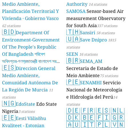
Medio Ambiente,
Authority
14 stations
Planificación Territorial Y
SAMOSA
Sensor-based Air
Vivienda · Gobierno Vasco
measurement Observatory
for South Asia
62 stations
337 stations
🇧🇩
🇹🇭
Department Of
Sansiri
58 stations
🇺🇦
Environment-Government
Save Dnipro
1815
Of The People's Republic
stations
Of Bangladesh পরিবেশ
SEEN
16 stations
🇧🇷
অধিদপ্তর-গণপ্রজাতন্ত্রী বাংলাদেশ সরকার
SEMA_AM
🇪🇸
Direccion General
Secretaria de Estado de
17 stations
Medio Ambiente,
Meio Ambiente
75 stations
🇵🇪
Comunidad Autónoma De
SENAMHI
Servicio
La Región De Murcia
Nacional de Meteorología
11
e Hidrología del Perú
stations
14
🇳🇬
EdoState
Edo State
stations
🇩🇪
🇫🇷
🇪🇸
🇳🇱
Nigeria
3 stations
🇪🇪
🇩🇰
🇧🇪
🇫🇮
🇬🇷
Eesti Välisõhu
🇦🇺
🇮🇹
🇵🇱
🇻🇳
Kvaliteet - Estonian