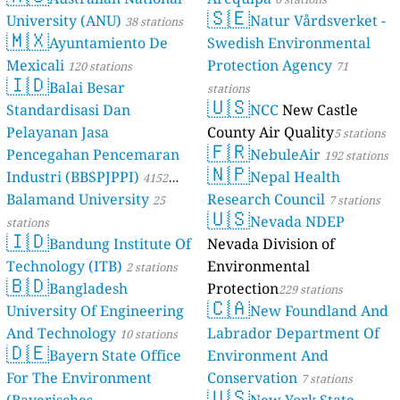
🇸🇪
University (ANU)
Natur Vårdsverket -
38 stations
🇲🇽
Ayuntamiento De
Swedish Environmental
Mexicali
Protection Agency
120 stations
71
🇮🇩
Balai Besar
stations
🇺🇸
Standardisasi Dan
NCC
New Castle
Pelayanan Jasa
County Air Quality
5 stations
🇫🇷
Pencegahan Pencemaran
NebuleAir
192 stations
🇳🇵
Industri (BBSPJPPI)
Nepal Health
4152
Balamand University
Research Council
stations
25
7 stations
🇺🇸
Nevada NDEP
stations
🇮🇩
Bandung Institute Of
Nevada Division of
Technology (ITB)
Environmental
2 stations
🇧🇩
Bangladesh
Protection
229 stations
🇨🇦
University Of Engineering
New Foundland And
And Technology
Labrador Department Of
10 stations
🇩🇪
Bayern State Office
Environment And
For The Environment
Conservation
7 stations
🇺🇸
(Bayerisches
New York State