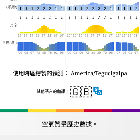
(米/秒)
1
1
1
2
2
2
1
1
1
1
1
2
2
3
2
1
1
1
1
2
溫度
17°
17°
17°
21°
27°
22°
19°
16°
16°
16°
16°
21°
27°
27°
21°
17°
17°
17°
17°
23°
相對濕度
99
98
97
73
45
78
91
98
99
98
96
72
34
39
70
95
97
95
91
57
使用時區繪製的預測： America/Tegucigalpa
🇬🇧
其他語言的翻譯：
空氣質量歷史數據。