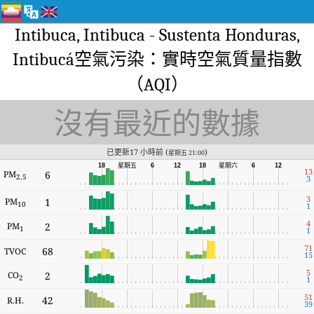
Intibuca, Intibuca - Sustenta Honduras,
Intibucá空氣污染：實時空氣質量指數
（AQI）
沒有最近的數據
已更新17 小時前 (
)
星期五 21:00
星期六
18
星期五
6
12
18
6
12
13
PM
6
2.5
3
3
PM
1
10
1
4
PM
2
1
1
71
68
TVOC
15
5
CO
2
2
1
51
42
R.H.
39