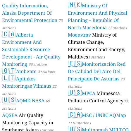
🇲🇰
Quality Information,
Ministry Of
Alaska Department Of
Environment And Physical
Enviromental Protection
Planning – Republic Of
73
North Macedonia
stations
22 stations
🇨🇦
Alberta
Moenv.mv
Ministry of
Environment And
Climate Change,
Sustainable Resource
Environment and Energy,
Development - Air Quality
Maldives
1 stations
🇪🇸
Monitoring
Monitorización Red
66 stations
🇬🇹
Ambente
De Calidad Del Aire Del
4 stations
🇱🇹
Aplinkos
Principado De Asturias
23
Monitoringas Vilniaus
22
stations
🇺🇸
MPCA
Minnesota
stations
🇺🇸
AQMD NASA
Pollution Control Agency
69
33
stations
stations
🇨🇦
AQSEA
Air Quality
MSC / UNBC AQMap
Monitoring Capacity in
1110 stations
🇺🇸
Southeast Asia
Multnomah MULTCO
85 stations