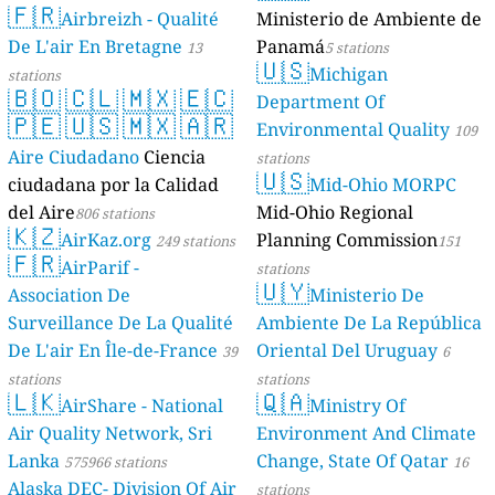
🇫🇷
Geologie)
Airbreizh - Qualité
Ministerio de Ambiente de
50 stations
De L'air En Bretagne
Panamá
13
5 stations
🇺🇸
Michigan
stations
🇧🇴
🇨🇱
🇲🇽
🇪🇨
Department Of
🇵🇪
🇺🇸
🇲🇽
🇦🇷
Environmental Quality
109
Aire Ciudadano
Ciencia
stations
🇺🇸
ciudadana por la Calidad
Mid-Ohio MORPC
del Aire
Mid-Ohio Regional
806 stations
🇰🇿
AirKaz.org
Planning Commission
249 stations
151
🇫🇷
AirParif -
stations
🇺🇾
Association De
Ministerio De
Surveillance De La Qualité
Ambiente De La República
De L'air En Île-de-France
Oriental Del Uruguay
39
6
stations
stations
🇱🇰
🇶🇦
AirShare - National
Ministry Of
Air Quality Network, Sri
Environment And Climate
Lanka
Change, State Of Qatar
575966 stations
16
Alaska DEC- Division Of Air
stations