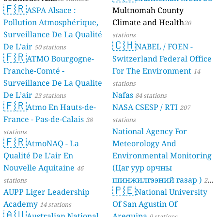
🇫🇷
ASPA Alsace :
Multnomah County
Pollution Atmosphérique,
Climate and Health
20
Surveillance De La Qualité
stations
🇨🇭
De L’air
NABEL / FOEN -
50 stations
🇫🇷
ATMO Bourgogne-
Switzerland Federal Office
Franche-Comté -
For The Environment
14
Surveillance De La Qualite
stations
De L’air
Nafas
23 stations
84 stations
🇫🇷
Atmo En Hauts-de-
NASA CSESP / RTI
207
France - Pas-de-Calais
38
stations
National Agency For
stations
🇫🇷
AtmoNAQ - La
Meteorology And
Qualité De L’air En
Environmental Monitoring
Nouvelle Aquitaine
(Цаг уур орчны
46
шинжилгээний газар )
stations
21
🇵🇪
AUPP Liger Leadership
National University
stations
Academy
Of San Agustin Of
14 stations
🇦🇺
Australian National
Arequipa
0 stations