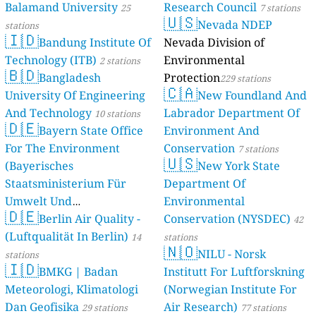
Balamand University
Research Council
stations
25
7 stations
🇺🇸
Nevada NDEP
stations
🇮🇩
Bandung Institute Of
Nevada Division of
Technology (ITB)
Environmental
2 stations
🇧🇩
Bangladesh
Protection
229 stations
🇨🇦
University Of Engineering
New Foundland And
And Technology
Labrador Department Of
10 stations
🇩🇪
Bayern State Office
Environment And
For The Environment
Conservation
7 stations
🇺🇸
(Bayerisches
New York State
Staatsministerium Für
Department Of
Umwelt Und
Environmental
🇩🇪
Berlin Air Quality -
Verbraucherschutz) - LfU
Conservation (NYSDEC)
42
(Luftqualität In Berlin)
46 stations
14
stations
🇳🇴
NILU - Norsk
stations
🇮🇩
BMKG | Badan
Institutt For Luftforskning
Meteorologi, Klimatologi
(Norwegian Institute For
Dan Geofisika
Air Research)
29 stations
77 stations