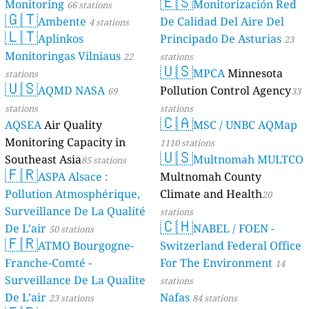
🇪🇸
Monitoring
Monitorización Red
66 stations
🇬🇹
Ambente
De Calidad Del Aire Del
4 stations
🇱🇹
Aplinkos
Principado De Asturias
23
Monitoringas Vilniaus
22
stations
🇺🇸
MPCA
Minnesota
stations
🇺🇸
AQMD NASA
Pollution Control Agency
69
33
stations
stations
🇨🇦
AQSEA
Air Quality
MSC / UNBC AQMap
Monitoring Capacity in
1110 stations
🇺🇸
Southeast Asia
Multnomah MULTCO
85 stations
🇫🇷
ASPA Alsace :
Multnomah County
Pollution Atmosphérique,
Climate and Health
20
Surveillance De La Qualité
stations
🇨🇭
De L’air
NABEL / FOEN -
50 stations
🇫🇷
ATMO Bourgogne-
Switzerland Federal Office
Franche-Comté -
For The Environment
14
Surveillance De La Qualite
stations
De L’air
Nafas
23 stations
84 stations