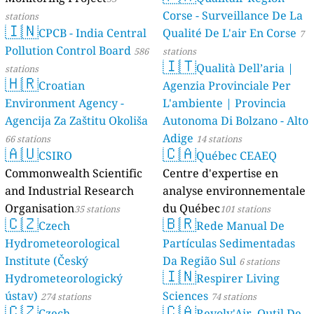
Corse - Surveillance De La
stations
🇮🇳
CPCB - India Central
Qualité De L'air En Corse
7
Pollution Control Board
586
stations
🇮🇹
Qualità Dell’aria |
stations
🇭🇷
Croatian
Agenzia Provinciale Per
Environment Agency -
L'ambiente | Provincia
Agencija Za Zaštitu Okoliša
Autonoma Di Bolzano - Alto
Adige
66 stations
14 stations
🇦🇺
🇨🇦
CSIRO
Québec CEAEQ
Commonwealth Scientific
Centre d'expertise en
and Industrial Research
analyse environnementale
Organisation
du Québec
35 stations
101 stations
🇨🇿
🇧🇷
Czech
Rede Manual De
Hydrometeorological
Partículas Sedimentadas
Institute (Český
Da Região Sul
6 stations
🇮🇳
Hydrometeorologický
Respirer Living
ústav)
Sciences
274 stations
74 stations
🇨🇿
🇨🇦
Czech
Revolv'Air, Outil De