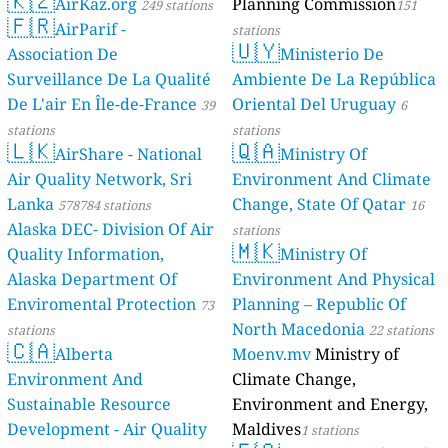
🇰🇿
AirKaz.org
Planning Commission
249 stations
151
🇫🇷
AirParif -
stations
🇺🇾
Association De
Ministerio De
Surveillance De La Qualité
Ambiente De La República
De L'air En Île-de-France
Oriental Del Uruguay
39
6
stations
stations
🇱🇰
🇶🇦
AirShare - National
Ministry Of
Air Quality Network, Sri
Environment And Climate
Lanka
Change, State Of Qatar
578784 stations
16
Alaska DEC- Division Of Air
stations
🇲🇰
Quality Information,
Ministry Of
Alaska Department Of
Environment And Physical
Enviromental Protection
Planning – Republic Of
73
North Macedonia
stations
22 stations
🇨🇦
Alberta
Moenv.mv
Ministry of
Environment And
Climate Change,
Sustainable Resource
Environment and Energy,
Development - Air Quality
Maldives
1 stations