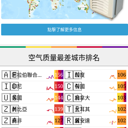
點擊了解更多信息
空气质量最差城市排名
🇦🇪
🇮🇳
156
106
阿拉伯聯合大公國
印度
🇮🇩
🇨🇳
150
105
印尼
中國
🇺🇸
🇨🇦
144
103
美國
加拿大
🇿🇲
🇹🇷
139
102
尚比亞
土耳其
🇿🇦
🇷🇼
127
102
南非
盧安達