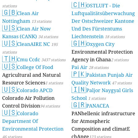
🇨🇭
OSTLUFT - Die
stations
🇬🇧
Clean Air
Luftqualitätsüberwachung
Nottingham
Der Ostschweizer Kantone
13 stations
🇺🇸
Clean Air Now
Und Des Fürstentums
Kansas (CANK)
Liechtenstein
34 stations
18 stations
🇺🇸
🇬🇭
CleanAIRE NC
Oxygen City
195
Environmental Protection
stations
🇹🇭
Cmu Ccdc
Agency in Ghana
3437 stations
2 stations
🇺🇸
College Of Food
Pai Air
28 stations
🇵🇰
Agricultural and Natural
Pakistan Punjab Air
Resource Sciences
Quality Network
1 stations
47 stations
🇺🇸
🇮🇳
Colorado APCD
Paljor Naygyal Girls
Colorado Air Pollution
School
1 stations
🇬🇷
Control Division
PANACEA
94 stations
🇺🇸
Colorado
PANhellenic infrastructure
Department Of
for Atmospheric
Environmental Protection
Composition and climatE
chAnge
46 stations
123 stations