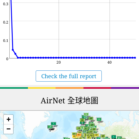
0.3
0.2
0.1
0
20
40
Check the full report
AirNet 全球地圖
+
−