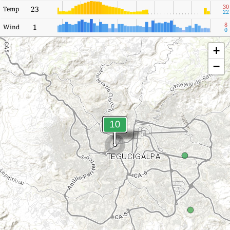
30
23
Temp
22
8
1
Wind
0
+
−