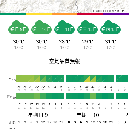
Leaflet
|
Tiles © Esri - Esri, DeLorme, NAVTEQ, TomTom, Intermap, iPC, USGS, FAO, NPS, NRCAN, GeoBase, Kadaster NL, Ordnance Survey, Esri Japan, METI, Esri China (Hong Kong), and the GIS User Community
週日 9日
週一 10日
週二 11日
週三 12日
週四 13日
30°C
30°C
28°C
29°C
31°C
15°C
16°C
16°C
17°C
17°C
空氣品質預報
PM
2.5
29
29
31
32
22
9
4
5
3
3
5
40
33
7
3
4
3
2
28
29
29
25
11
6
3
4
3
2
2
9
10
3
2
4
2
2
PM
10
17
17
17
22
12
4
2
3
3
2
1
5
21
4
1
3
2
1
17
17
17
22
12
4
2
3
3
2
1
5
21
4
1
3
2
1
星期日 9日
星期一 10日
1
3
6
9
12
15
18
21
0
3
6
9
12
15
18
21
0
3
小時