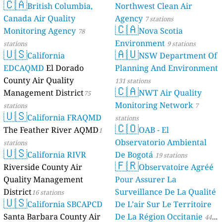
🇨🇦
British Columbia,
Northwest Clean Air
Canada Air Quality
Agency
7 stations
🇨🇦
Monitoring Agency
Nova Scotia
78
Environment
stations
9 stations
🇺🇸
🇦🇺
California
NSW Department Of
EDCAQMD
El Dorado
Planning And Environment
County Air Quality
131 stations
🇨🇦
Management District
NWT Air Quality
75
Monitoring Network
stations
7
🇺🇸
California FRAQMD
stations
🇨🇴
The Feather River AQMD
OAB - El
1
Observatorio Ambiental
stations
🇺🇸
California RIVR
De Bogotá
19 stations
🇫🇷
Riverside County Air
Observatoire Agréé
Quality Management
Pour Assurer La
District
Surveillance De La Qualité
16 stations
🇺🇸
California SBCAPCD
De L’air Sur Le Territoire
Santa Barbara County Air
De La Région Occitanie
44