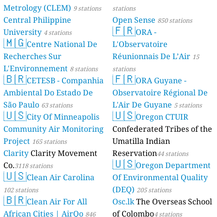
Metrology (CLEM)
9 stations
stations
Central Philippine
Open Sense
850 stations
🇫🇷
University
ORA -
4 stations
🇲🇬
Centre National De
L'Observatoire
Recherches Sur
Réunionnais De L’Air
15
L'Environnement
8 stations
stations
🇧🇷
🇫🇷
CETESB - Companhia
ORA Guyane -
Ambiental Do Estado De
Observatoire Régional De
São Paulo
L'Air De Guyane
63 stations
5 stations
🇺🇸
🇺🇸
City Of Minneapolis
Oregon CTUIR
Community Air Monitoring
Confederated Tribes of the
Project
Umatilla Indian
165 stations
Clarity
Clarity Movement
Reservation
44 stations
🇺🇸
Co.
Oregon Department
3118 stations
🇺🇸
Clean Air Carolina
Of Environmental Quality
(DEQ)
102 stations
205 stations
🇧🇷
Clean Air For All
Osc.lk
The Overseas School
African Cities | AirQo
of Colombo
846
4 stations