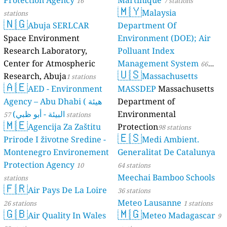
Protection Agency
Martinique
16
7 stations
🇲🇾
Malaysia
stations
🇳🇬
Abuja SERLCAR
Department Of
Space Environment
Environment (DOE); Air
Research Laboratory,
Polluant Index
Center for Atmospheric
Management System
66
🇺🇸
Research, Abuja
Massachusetts
1 stations
stations
🇦🇪
AED - Environment
MASSDEP
Massachusetts
Agency – Abu Dhabi ( هيئة
Department of
البيئة - أبو ظبي)
Environmental
57 stations
🇲🇪
Agencija Za Zaštitu
Protection
98 stations
🇪🇸
Prirode I životne Sredine -
Medi Ambient.
Montenegro Environement
Generalitat De Catalunya
Protection Agency
10
64 stations
Meechai Bamboo Schools
stations
🇫🇷
Air Pays De La Loire
36 stations
Meteo Lausanne
26 stations
1 stations
🇬🇧
🇲🇬
Air Quality In Wales
Meteo Madagascar
9