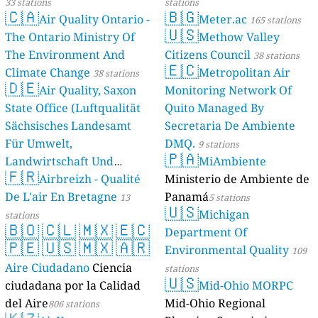
33 stations
stations
🇨🇦
🇧🇬
Air Quality Ontario -
Meter.ac
165 stations
🇺🇸
The Ontario Ministry Of
Methow Valley
The Environment And
Citizens Council
38 stations
🇪🇨
Climate Change
Metropolitan Air
38 stations
🇩🇪
Air Quality, Saxon
Monitoring Network Of
State Office (Luftqualität
Quito Managed By
Sächsisches Landesamt
Secretaria De Ambiente
Für Umwelt,
DMQ.
9 stations
🇵🇦
Landwirtschaft Und
MiAmbiente
🇫🇷
Geologie)
Airbreizh - Qualité
Ministerio de Ambiente de
50 stations
De L'air En Bretagne
Panamá
13
5 stations
🇺🇸
Michigan
stations
🇧🇴
🇨🇱
🇲🇽
🇪🇨
Department Of
🇵🇪
🇺🇸
🇲🇽
🇦🇷
Environmental Quality
109
Aire Ciudadano
Ciencia
stations
🇺🇸
ciudadana por la Calidad
Mid-Ohio MORPC
del Aire
Mid-Ohio Regional
806 stations