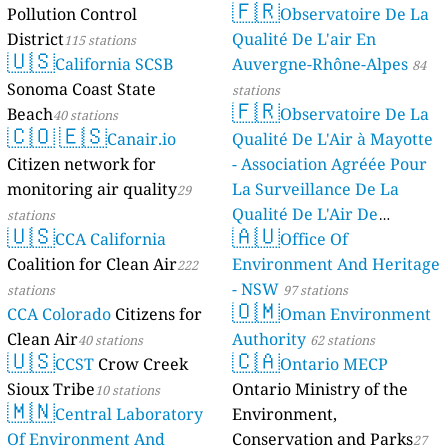
🇫🇷
Pollution Control
Observatoire De La
stations
District
Qualité De L'air En
115 stations
🇺🇸
California SCSB
Auvergne-Rhône-Alpes
84
Sonoma Coast State
stations
🇫🇷
Beach
Observatoire De La
40 stations
🇨🇴
🇪🇸
Canair.io
Qualité De L'Air à Mayotte
Citizen network for
- Association Agréée Pour
monitoring air quality
La Surveillance De La
29
Qualité De L'Air De
stations
🇺🇸
🇦🇺
CCA California
Mayotte
Office Of
4 stations
Coalition for Clean Air
Environment And Heritage
222
- NSW
stations
97 stations
🇴🇲
CCA Colorado
Citizens for
Oman Environment
Clean Air
Authority
40 stations
62 stations
🇺🇸
🇨🇦
CCST
Crow Creek
Ontario MECP
Sioux Tribe
Ontario Ministry of the
10 stations
🇲🇳
Central Laboratory
Environment,
Of Environment And
Conservation and Parks
27