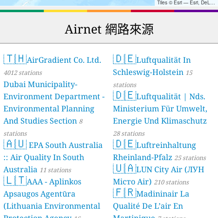
Tiles © Esri — Esri, DeLorme, NAVTEQ, TomTom, Intermap, iPC, USGS, FAO, NPS, NRCAN, GeoBase, Kadaster NL, Ordnance Survey, Esri Japan, METI, Esri China (Hong Kong), and the GIS User Community
Airnet 網路來源
🇹🇭
🇩🇪
AirGradient Co. Ltd.
Luftqualität In
Schleswig-Holstein
4012 stations
15
Dubai Municipality-
stations
🇩🇪
Environment Department -
Luftqualität | Nds.
Environmental Planning
Ministerium Für Umwelt,
And Studies Section
Energie Und Klimaschutz
8
stations
28 stations
🇦🇺
🇩🇪
EPA South Australia
Luftreinhaltung
:: Air Quality In South
Rheinland-Pfalz
25 stations
🇺🇦
Australia
LUN City Air (ЛУН
11 stations
🇱🇹
AAA - Aplinkos
Місто Air)
210 stations
🇫🇷
Apsaugos Agentūra
Madininair La
(Lithuania Environmental
Qualité De L’air En