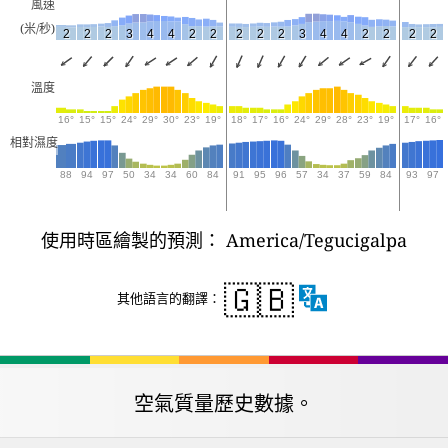
風速
(米/秒)
2
2
2
3
4
4
2
2
2
2
2
3
4
4
2
2
2
2
溫度
16°
15°
15°
24°
29°
30°
23°
19°
18°
17°
16°
24°
29°
28°
23°
19°
17°
16°
相對濕度
88
94
97
50
34
34
60
84
91
95
96
57
34
37
59
84
93
97
使用時區繪製的預測： America/Tegucigalpa
🇬🇧
其他語言的翻譯：
空氣質量歷史數據。