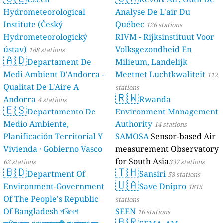
Hydrometeorological
Analyse De L'air Du
Institute (Český
Québec
126 stations
Hydrometeorologický
RIVM - Rijksinstituut Voor
ústav)
Volksgezondheid En
188 stations
🇦🇩
Departament De
Milieum, Landelijk
Medi Ambient D'Andorra -
Meetnet Luchtkwaliteit
112
Qualitat De L'Aire A
stations
🇷🇼
Andorra
Rwanda
4 stations
🇪🇸
Departamento De
Environment Management
Medio Ambiente,
Authority
14 stations
Planificación Territorial Y
SAMOSA
Sensor-based Air
Vivienda · Gobierno Vasco
measurement Observatory
for South Asia
62 stations
337 stations
🇧🇩
🇹🇭
Department Of
Sansiri
58 stations
🇺🇦
Environment-Government
Save Dnipro
1815
Of The People's Republic
stations
Of Bangladesh পরিবেশ
SEEN
16 stations
🇧🇷