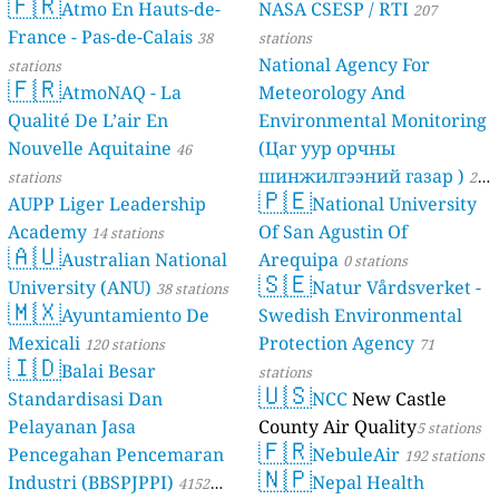
🇫🇷
Atmo En Hauts-de-
NASA CSESP / RTI
207
France - Pas-de-Calais
38
stations
National Agency For
stations
🇫🇷
AtmoNAQ - La
Meteorology And
Qualité De L’air En
Environmental Monitoring
Nouvelle Aquitaine
(Цаг уур орчны
46
шинжилгээний газар )
stations
21
🇵🇪
AUPP Liger Leadership
National University
stations
Academy
Of San Agustin Of
14 stations
🇦🇺
Australian National
Arequipa
0 stations
🇸🇪
University (ANU)
Natur Vårdsverket -
38 stations
🇲🇽
Ayuntamiento De
Swedish Environmental
Mexicali
Protection Agency
120 stations
71
🇮🇩
Balai Besar
stations
🇺🇸
Standardisasi Dan
NCC
New Castle
Pelayanan Jasa
County Air Quality
5 stations
🇫🇷
Pencegahan Pencemaran
NebuleAir
192 stations
🇳🇵
Industri (BBSPJPPI)
Nepal Health
4152