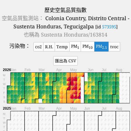
歷史空氣品質指數
空氣品質監測站：
Colonia Country, Distrito Central -
Sustenta Honduras, Tegucigalpa
[id
573595
]
也稱為
Sustenta Honduras/163814
污染物：
PM
PM
PM
co2
R.H.
Temp
tvoc
1
10
2.5
匯出為 CSV
2026
Jan
Feb
Mar
Apr
May
Jun
Jul
Aug
M
T
W
T
F
S
S
2025
Jan
Feb
Mar
Apr
May
Jun
Jul
Aug
M
T
W
T