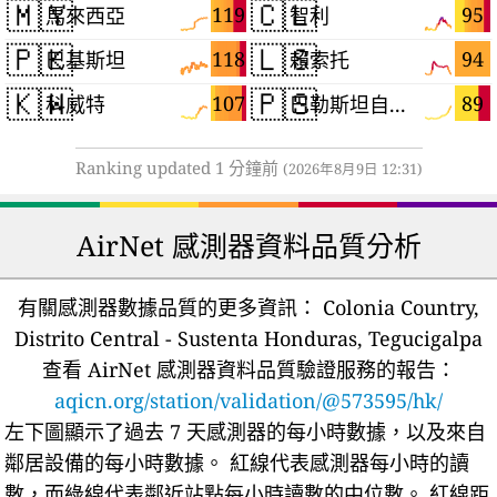
🇲🇾
🇨🇱
119
95
馬來西亞
智利
🇵🇰
🇱🇸
118
94
巴基斯坦
賴索托
🇰🇼
🇵🇸
107
89
科威特
巴勒斯坦自治區
Ranking updated 1 分鐘前
(2026年8月9日 12:31)
AirNet 感測器資料品質分析
有關感測器數據品質的更多資訊：
Colonia Country,
Distrito Central - Sustenta Honduras, Tegucigalpa
查看 AirNet 感測器資料品質驗證服務的報告：
aqicn.org/station/validation/@573595/hk/
左下圖顯示了過去 7 天感測器的每小時數據，以及來自
鄰居設備的每小時數據。
紅線代表感測器每小時的讀
數，而綠線代表鄰近站點每小時讀數的中位數。
紅線距