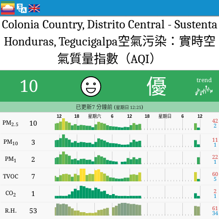
Colonia Country, Distrito Central - Sustenta
Honduras, Tegucigalpa空氣污染：實時空
氣質量指數（AQI）
優
10
trend
已更新7 分鐘前 (
)
星期日 12:25
星期六
12
18
6
12
18
星期日
6
12
42
PM
10
2.5
2
11
PM
3
10
1
22
PM
2
1
1
60
7
TVOC
5
2
CO
1
2
1
61
53
R.H.
34