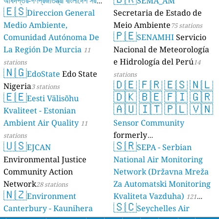
অধিদপ্তর-গণপ্রজাতন্ত্রী বাংলাদেশ সরকার
SEMA_AM
🇪🇸
Direccion General
Secretaria de Estado de
17 stations
Medio Ambiente,
Meio Ambiente
75 stations
🇵🇪
Comunidad Autónoma De
SENAMHI
Servicio
La Región De Murcia
Nacional de Meteorología
11
e Hidrología del Perú
stations
14
🇳🇬
EdoState
Edo State
stations
🇩🇪
🇫🇷
🇪🇸
🇳🇱
Nigeria
3 stations
🇪🇪
🇩🇰
🇧🇪
🇫🇮
🇬🇷
Eesti Välisõhu
🇦🇺
🇮🇹
🇵🇱
🇻🇳
Kvaliteet - Estonian
Ambient Air Quality
Sensor Community
11
formerly
stations
🇺🇸
🇸🇷
EJCAN
luftdaten.info
SEPA - Serbian
35819 stations
Environmental Justice
National Air Monitoring
Community Action
Network (Državna Mreža
Network
Za Automatski Monitoring
28 stations
🇳🇿
Environment
Kvaliteta Vazduha)
121
🇸🇨
Canterbury - Kaunihera
Seychelles Air
stations