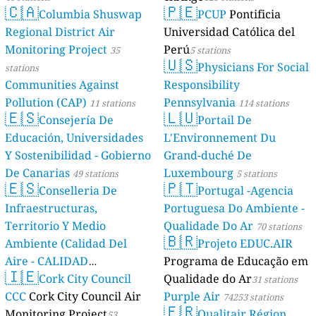
🇨🇦
🇵🇪
Columbia Shuswap
PCUP
Pontificia
Regional District Air
Universidad Católica del
Monitoring Project
Perú
35
5 stations
🇺🇸
Physicians For Social
stations
Communities Against
Responsibility
Pollution (CAP)
Pennsylvania
11 stations
114 stations
🇪🇸
🇱🇺
Consejería De
Portail De
Educación, Universidades
L'Environnement Du
Y Sostenibilidad - Gobierno
Grand-duché De
De Canarias
Luxembourg
49 stations
5 stations
🇪🇸
🇵🇹
Conselleria De
Portugal -Agencia
Infraestructuras,
Portuguesa Do Ambiente -
Territorio Y Medio
Qualidade Do Ar
70 stations
🇧🇷
Ambiente (Calidad Del
Projeto EDUC.AIR
Aire - CALIDAD
Programa de Educação em
🇮🇪
AMBIENTAL)
Cork City Council
Qualidade do Ar
23 stations
31 stations
CCC
Cork City Council Air
Purple Air
74253 stations
🇫🇷
Monitoring Project
Qualitair Région
53