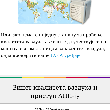
Или, ако немате ниједну станицу за праћење
квалитета ваздуха, а желите да учествујете на
мапи са својом станицом за квалитет ваздуха,
онда проверите наше
ГАИА уређаје
Виџет квалитета ваздуха и
приступ АПИ-ју
Wix, Wordpress, ...