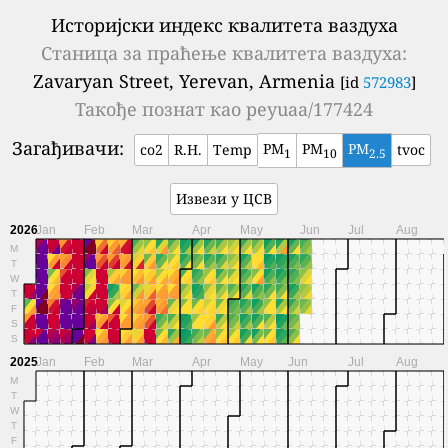
Историјски индекс квалитета ваздуха
Станица за праћење квалитета ваздуха:
Zavaryan Street, Yerevan, Armenia
[id
572983
]
Такође познат као
peyuaa/177424
Загађивачи:
PM
PM
PM
co2
R.H.
Temp
tvoc
1
10
2.5
Извези у ЦСВ
2026
Jan
Feb
Mar
Apr
May
Jun
Jul
Aug
M
T
W
T
F
S
S
2025
Jan
Feb
Mar
Apr
May
Jun
Jul
Aug
M
T
W
T
F