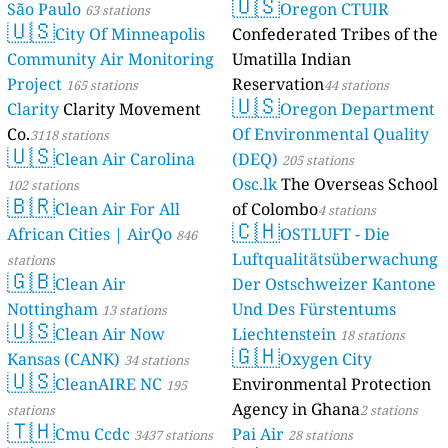
🇺🇸
São Paulo
Oregon CTUIR
63 stations
🇺🇸
City Of Minneapolis
Confederated Tribes of the
Community Air Monitoring
Umatilla Indian
Project
Reservation
165 stations
44 stations
🇺🇸
Clarity
Clarity Movement
Oregon Department
Co.
Of Environmental Quality
3118 stations
🇺🇸
Clean Air Carolina
(DEQ)
205 stations
Osc.lk
The Overseas School
102 stations
🇧🇷
Clean Air For All
of Colombo
4 stations
🇨🇭
African Cities | AirQo
OSTLUFT - Die
846
Luftqualitätsüberwachung
stations
🇬🇧
Clean Air
Der Ostschweizer Kantone
Nottingham
Und Des Fürstentums
13 stations
🇺🇸
Clean Air Now
Liechtenstein
18 stations
🇬🇭
Kansas (CANK)
Oxygen City
34 stations
🇺🇸
CleanAIRE NC
Environmental Protection
195
Agency in Ghana
stations
2 stations
🇹🇭
Cmu Ccdc
Pai Air
3437 stations
28 stations