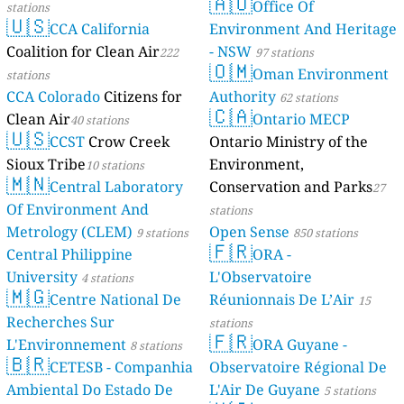
🇦🇺
Mayotte
Office Of
stations
4 stations
🇺🇸
CCA California
Environment And Heritage
Coalition for Clean Air
- NSW
222
97 stations
🇴🇲
Oman Environment
stations
CCA Colorado
Citizens for
Authority
62 stations
🇨🇦
Clean Air
Ontario MECP
40 stations
🇺🇸
CCST
Crow Creek
Ontario Ministry of the
Sioux Tribe
Environment,
10 stations
🇲🇳
Central Laboratory
Conservation and Parks
27
Of Environment And
stations
Metrology (CLEM)
Open Sense
9 stations
850 stations
🇫🇷
Central Philippine
ORA -
University
L'Observatoire
4 stations
🇲🇬
Centre National De
Réunionnais De L’Air
15
Recherches Sur
stations
🇫🇷
L'Environnement
ORA Guyane -
8 stations
🇧🇷
CETESB - Companhia
Observatoire Régional De
Ambiental Do Estado De
L'Air De Guyane
5 stations