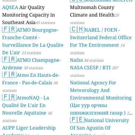
AQSEA
Air Quality
Multnomah County
Monitoring Capacity in
Climate and Health
20
Southeast Asia
85 stations
stations
🇫🇷
🇨🇭
ATMO Bourgogne-
NABEL / FOEN -
Franche-Comté -
Switzerland Federal Office
Surveillance De La Qualite
For The Environment
14
De L’air
23 stations
stations
🇫🇷
ATMO Champagne-
Nafas
84 stations
Ardenne
NASA CSESP / RTI
50 stations
207
🇫🇷
Atmo En Hauts-de-
stations
France - Pas-de-Calais
National Agency For
38
Meteorology And
stations
🇫🇷
AtmoNAQ - La
Environmental Monitoring
Qualité De L’air En
(Цаг уур орчны
Nouvelle Aquitaine
шинжилгээний газар )
46
21
🇵🇪
National University
stations
stations
AUPP Liger Leadership
Of San Agustin Of