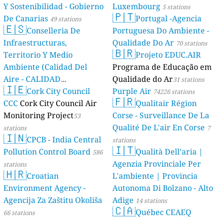
Y Sostenibilidad - Gobierno
Luxembourg
5 stations
🇵🇹
De Canarias
Portugal -Agencia
49 stations
🇪🇸
Conselleria De
Portuguesa Do Ambiente -
Infraestructuras,
Qualidade Do Ar
70 stations
🇧🇷
Territorio Y Medio
Projeto EDUC.AIR
Ambiente (Calidad Del
Programa de Educação em
Aire - CALIDAD
Qualidade do Ar
31 stations
🇮🇪
AMBIENTAL)
Cork City Council
Purple Air
23 stations
74226 stations
🇫🇷
CCC
Cork City Council Air
Qualitair Région
Monitoring Project
Corse - Surveillance De La
53
Qualité De L'air En Corse
stations
7
🇮🇳
CPCB - India Central
stations
🇮🇹
Pollution Control Board
Qualità Dell’aria |
586
Agenzia Provinciale Per
stations
🇭🇷
Croatian
L'ambiente | Provincia
Environment Agency -
Autonoma Di Bolzano - Alto
Agencija Za Zaštitu Okoliša
Adige
14 stations
🇨🇦
Québec CEAEQ
66 stations