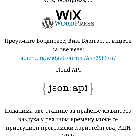
Преузмите Вордпресс, Вик, Блоггер, ... виџете
са ове везе:
aqicn.org/widgets/airnet/A572983/sr/
Cloud API
Подацима ове станице за праћење квалитета
ваздуха у реалном времену може се
приступити програмски користећи овај АПИ
УРЛ: