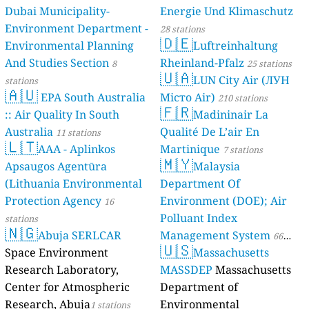
Dubai Municipality-
Energie Und Klimaschutz
Environment Department -
28 stations
🇩🇪
Environmental Planning
Luftreinhaltung
And Studies Section
Rheinland-Pfalz
8
25 stations
🇺🇦
LUN City Air (ЛУН
stations
🇦🇺
EPA South Australia
Місто Air)
210 stations
🇫🇷
:: Air Quality In South
Madininair La
Australia
Qualité De L’air En
11 stations
🇱🇹
AAA - Aplinkos
Martinique
7 stations
🇲🇾
Apsaugos Agentūra
Malaysia
(Lithuania Environmental
Department Of
Protection Agency
Environment (DOE); Air
16
Polluant Index
stations
🇳🇬
Abuja SERLCAR
Management System
66
🇺🇸
Space Environment
Massachusetts
stations
Research Laboratory,
MASSDEP
Massachusetts
Center for Atmospheric
Department of
Research, Abuja
Environmental
1 stations