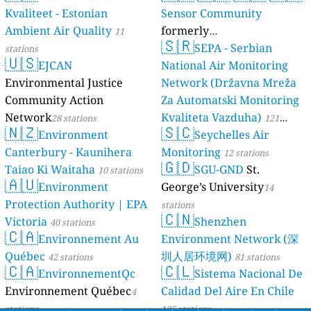
Kvaliteet - Estonian
Sensor Community
Ambient Air Quality
formerly
11
🇸🇷
luftdaten.info
SEPA - Serbian
stations
35814 stations
🇺🇸
EJCAN
National Air Monitoring
Environmental Justice
Network (Državna Mreža
Community Action
Za Automatski Monitoring
Network
Kvaliteta Vazduha)
28 stations
121
🇳🇿
🇸🇨
Environment
Seychelles Air
stations
Canterbury - Kaunihera
Monitoring
12 stations
🇬🇩
Taiao Ki Waitaha
SGU-GND
St.
10 stations
🇦🇺
Environment
George’s University
14
Protection Authority | EPA
stations
🇨🇳
Victoria
Shenzhen
40 stations
🇨🇦
Environnement Au
Environment Network (深
Québec
圳人居环境网)
42 stations
81 stations
🇨🇦
🇨🇱
EnvironnementQc
Sistema Nacional De
Environnement Québec
Calidad Del Aire En Chile
4
stations
135 stations