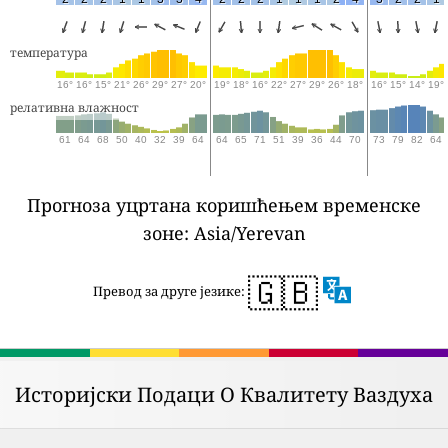
температура
16°
16°
15°
21°
26°
29°
27°
20°
19°
18°
16°
22°
27°
29°
26°
18°
16°
15°
14°
19°
релативна влажност
61
64
68
50
40
32
39
64
64
65
71
51
39
36
44
70
73
79
82
64
Прогноза уцртана коришћењем временске
зоне: Asia/Yerevan
🇬🇧
Превод за друге језике:
Историјски Подаци О Квалитету Ваздуха