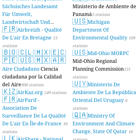
Sächsisches Landesamt
Ministerio de Ambiente de
Für Umwelt,
Panamá
5 stations
🇺🇸
Landwirtschaft Und
Michigan
🇫🇷
Geologie)
Airbreizh - Qualité
Department Of
50 stations
De L'air En Bretagne
Environmental Quality
13
109
stations
stations
🇧🇴
🇨🇱
🇲🇽
🇪🇨
🇺🇸
Mid-Ohio MORPC
🇵🇪
🇺🇸
🇲🇽
🇦🇷
Mid-Ohio Regional
Aire Ciudadano
Ciencia
Planning Commission
151
ciudadana por la Calidad
stations
🇺🇾
del Aire
Ministerio De
806 stations
🇰🇿
AirKaz.org
Ambiente De La República
249 stations
🇫🇷
AirParif -
Oriental Del Uruguay
6
Association De
stations
🇶🇦
Surveillance De La Qualité
Ministry Of
De L'air En Île-de-France
Environment And Climate
39
Change, State Of Qatar
stations
16
🇱🇰
AirShare - National
stations