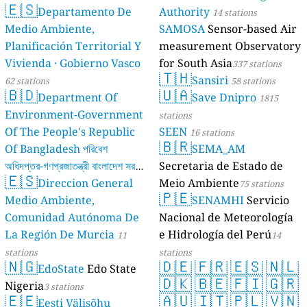
🇪🇸
Departamento De
Authority
14 stations
Medio Ambiente,
SAMOSA
Sensor-based Air
Planificación Territorial Y
measurement Observatory
Vivienda · Gobierno Vasco
for South Asia
337 stations
🇹🇭
Sansiri
62 stations
58 stations
🇧🇩
🇺🇦
Department Of
Save Dnipro
1815
Environment-Government
stations
Of The People's Republic
SEEN
16 stations
🇧🇷
Of Bangladesh পরিবেশ
SEMA_AM
অধিদপ্তর-গণপ্রজাতন্ত্রী বাংলাদেশ সরকার
Secretaria de Estado de
🇪🇸
Direccion General
Meio Ambiente
17 stations
75 stations
🇵🇪
Medio Ambiente,
SENAMHI
Servicio
Comunidad Autónoma De
Nacional de Meteorología
La Región De Murcia
e Hidrología del Perú
11
14
stations
stations
🇳🇬
🇩🇪
🇫🇷
🇪🇸
🇳🇱
EdoState
Edo State
🇩🇰
🇧🇪
🇫🇮
🇬🇷
Nigeria
3 stations
🇪🇪
🇦🇺
🇮🇹
🇵🇱
🇻🇳
Eesti Välisõhu