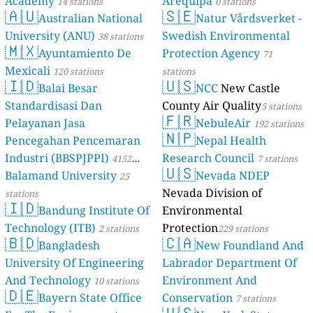
Academy
Arequipa
14 stations
0 stations
🇦🇺
🇸🇪
Australian National
Natur Vårdsverket -
University (ANU)
Swedish Environmental
38 stations
🇲🇽
Ayuntamiento De
Protection Agency
71
Mexicali
120 stations
stations
🇮🇩
🇺🇸
Balai Besar
NCC
New Castle
Standardisasi Dan
County Air Quality
5 stations
🇫🇷
Pelayanan Jasa
NebuleAir
192 stations
🇳🇵
Pencegahan Pencemaran
Nepal Health
Industri (BBSPJPPI)
Research Council
4152
7 stations
🇺🇸
Balamand University
Nevada NDEP
stations
25
Nevada Division of
stations
🇮🇩
Bandung Institute Of
Environmental
Technology (ITB)
Protection
2 stations
229 stations
🇧🇩
🇨🇦
Bangladesh
New Foundland And
University Of Engineering
Labrador Department Of
And Technology
Environment And
10 stations
🇩🇪
Bayern State Office
Conservation
7 stations
🇺🇸