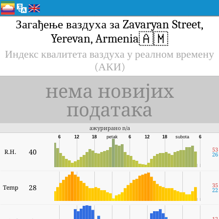
Загађење ваздуха за Zavaryan Street,
🇦🇲
Yerevan, Armenia
Индекс квалитета ваздуха у реалном времену
(АКИ)
нема новијих
података
ажурирано n/a
6
12
18
petak
6
12
18
subota
6
53
40
R.H.
26
35
28
Temp
22
12