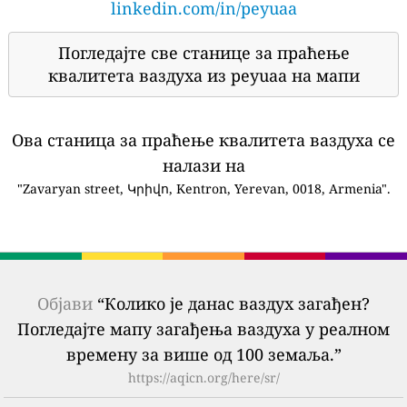
linkedin.com/in/peyuaa
Погледајте све станице за праћење
квалитета ваздуха из peyuaa на мапи
Ова станица за праћење квалитета ваздуха се
налази на
"Zavaryan street, Կրիվո, Kentron, Yerevan, 0018, Armenia".
Објави
“Колико је данас ваздух загађен?
Погледајте мапу загађења ваздуха у реалном
времену за више од 100 земаља.”
https://aqicn.org/here/sr/