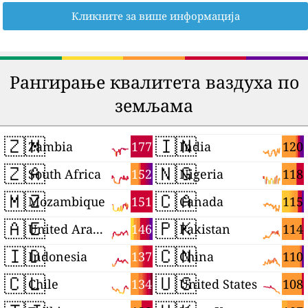
Кликните за више информација
Рангирање квалитета ваздуха по
земљама
🇿🇲
🇮🇳
177
120
Zambia
India
🇿🇦
🇳🇬
152
118
South Africa
Nigeria
🇲🇿
🇨🇦
151
115
Mozambique
Canada
🇦🇪
🇵🇰
146
114
United Arab Emirates
Pakistan
🇮🇩
🇨🇳
137
110
Indonesia
China
🇨🇱
🇺🇸
134
108
Chile
United States