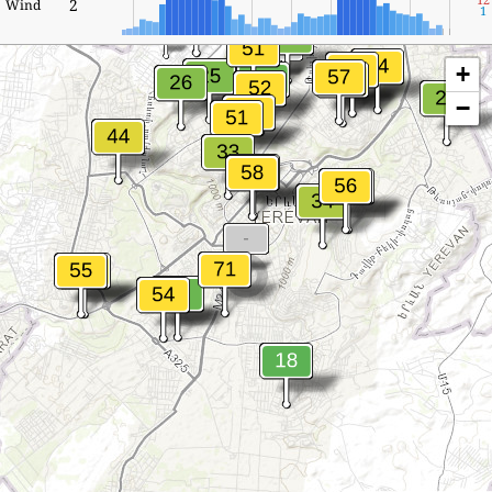
2
Wind
1
+
−