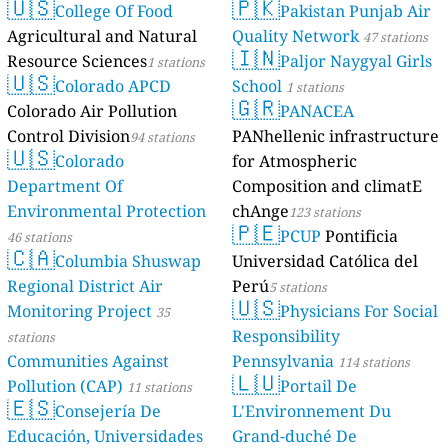
🇺🇸
🇵🇰
College Of Food
Pakistan Punjab Air
Agricultural and Natural
Quality Network
47 stations
🇮🇳
Resource Sciences
Paljor Naygyal Girls
1 stations
🇺🇸
Colorado APCD
School
1 stations
🇬🇷
Colorado Air Pollution
PANACEA
Control Division
PANhellenic infrastructure
94 stations
🇺🇸
Colorado
for Atmospheric
Department Of
Composition and climatE
Environmental Protection
chAnge
123 stations
🇵🇪
PCUP
Pontificia
46 stations
🇨🇦
Columbia Shuswap
Universidad Católica del
Regional District Air
Perú
5 stations
🇺🇸
Monitoring Project
Physicians For Social
35
Responsibility
stations
Communities Against
Pennsylvania
114 stations
🇱🇺
Pollution (CAP)
Portail De
11 stations
🇪🇸
Consejería De
L'Environnement Du
Educación, Universidades
Grand-duché De