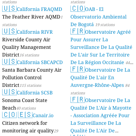
stations
stations
🇺🇸
🇨🇴
California FRAQMD
OAB - El
The Feather River AQMD
Observatorio Ambiental
1
De Bogotá
stations
19 stations
🇺🇸
🇫🇷
California RIVR
Observatoire Agréé
Riverside County Air
Pour Assurer La
Quality Management
Surveillance De La Qualité
District
De L’air Sur Le Territoire
16 stations
🇺🇸
California SBCAPCD
De La Région Occitanie
44
🇫🇷
Santa Barbara County Air
Observatoire De La
stations
Pollution Control
Qualité De L'air En
District
Auvergne-Rhône-Alpes
115 stations
84
🇺🇸
California SCSB
stations
🇫🇷
Sonoma Coast State
Observatoire De La
Beach
Qualité De L'Air à Mayotte
40 stations
🇨🇴
🇪🇸
Canair.io
- Association Agréée Pour
Citizen network for
La Surveillance De La
monitoring air quality
Qualité De L'Air De
29