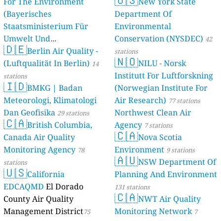
For The Environment
New York State
(Bayerisches
Department Of
Staatsministerium Für
Environmental
Umwelt Und
Conservation (NYSDEC)
42
🇩🇪
Berlin Air Quality -
Verbraucherschutz) - LfU
stations
🇳🇴
(Luftqualität In Berlin)
NILU - Norsk
46 stations
14
Institutt For Luftforskning
stations
🇮🇩
BMKG | Badan
(Norwegian Institute For
Meteorologi, Klimatologi
Air Research)
77 stations
Dan Geofisika
Northwest Clean Air
29 stations
🇨🇦
British Columbia,
Agency
7 stations
🇨🇦
Canada Air Quality
Nova Scotia
Monitoring Agency
Environment
78
9 stations
🇦🇺
NSW Department Of
stations
🇺🇸
California
Planning And Environment
EDCAQMD
El Dorado
131 stations
🇨🇦
County Air Quality
NWT Air Quality
Management District
Monitoring Network
75
7