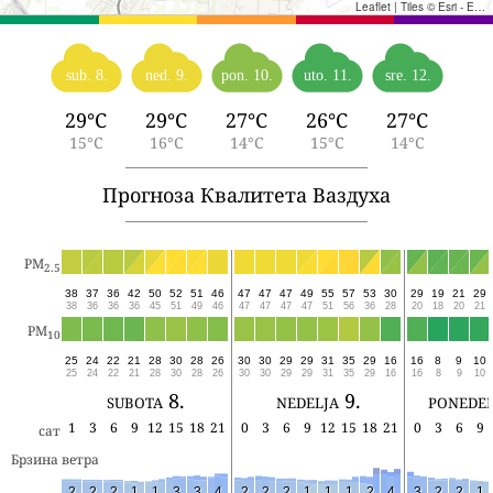
Leaflet
|
Tiles © Esri - Esri, DeLorme, NAVTEQ, TomTom, Intermap, iPC, USGS, FAO, NPS, NRCAN, GeoBase, Kadaster NL, Ordnance Survey, Esri Japan, METI, Esri China (Hong Kong), and the GIS User Community
sub. 8.
ned. 9.
pon. 10.
uto. 11.
sre. 12.
29°C
29°C
27°C
26°C
27°C
15°C
16°C
14°C
15°C
14°C
Прогноза Квалитета Ваздуха
PM
2.5
38
37
36
42
50
52
51
46
47
47
47
49
55
57
53
30
29
19
21
29
38
36
36
36
45
51
49
46
47
47
47
47
51
56
36
28
20
18
20
21
PM
10
25
24
22
21
28
30
28
26
30
30
29
29
31
35
29
16
16
8
9
10
25
24
22
21
28
30
28
26
30
30
29
29
31
35
29
16
16
8
9
10
subota 8.
nedelja 9.
ponedel
1
3
6
9
12
15
18
21
0
3
6
9
12
15
18
21
0
3
6
9
сат
Брзина ветра
2
2
2
1
1
3
3
4
2
2
2
1
1
1
2
4
3
2
2
1