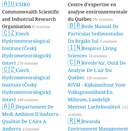
🇦🇺
CSIRO
Centre d'expertise en
Commonwealth Scientific
analyse environnementale
and Industrial Research
du Québec
101 stations
🇧🇷
Organisation
Rede Manual De
35 stations
🇨🇿
Czech
Partículas Sedimentadas
Hydrometeorological
Da Região Sul
6 stations
🇮🇳
Institute (Český
Respirer Living
Hydrometeorologický
Sciences
74 stations
🇨🇦
ústav)
Revolv'Air, Outil De
274 stations
🇨🇿
Czech
Analyse De L'air Du
Hydrometeorological
Québec
126 stations
Institute (Český
RIVM - Rijksinstituut Voor
Hydrometeorologický
Volksgezondheid En
ústav)
Milieum, Landelijk
188 stations
🇦🇩
Departament De
Meetnet Luchtkwaliteit
112
Medi Ambient D'Andorra -
stations
🇷🇼
Qualitat De L'Aire A
Rwanda
Andorra
Environment Management
4 stations