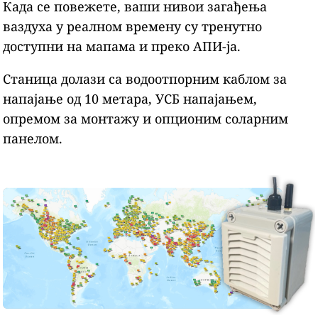
Када се повежете, ваши нивои загађења
ваздуха у реалном времену су тренутно
доступни на мапама и преко АПИ-ја.
Станица долази са водоотпорним каблом за
напајање од 10 метара, УСБ напајањем,
опремом за монтажу и опционим соларним
панелом.