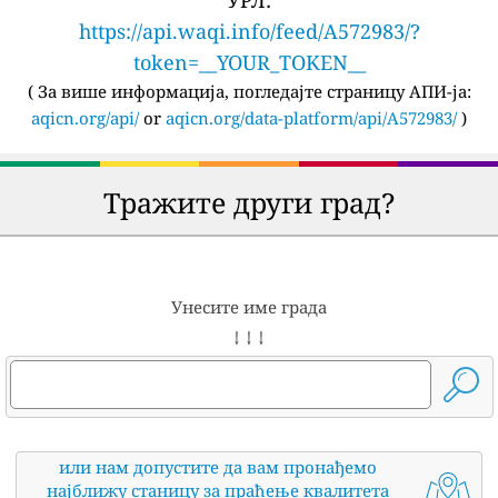
https://api.waqi.info/feed/A572983/?
token=__YOUR_TOKEN__
(
За више информација, погледајте страницу АПИ-ја:
aqicn.org/api/
or
aqicn.org/data-platform/api/A572983/
)
Тражите други град?
Унесите име града
↓ ↓ ↓
или нам допустите да вам пронађемо
најближу станицу за праћење квалитета