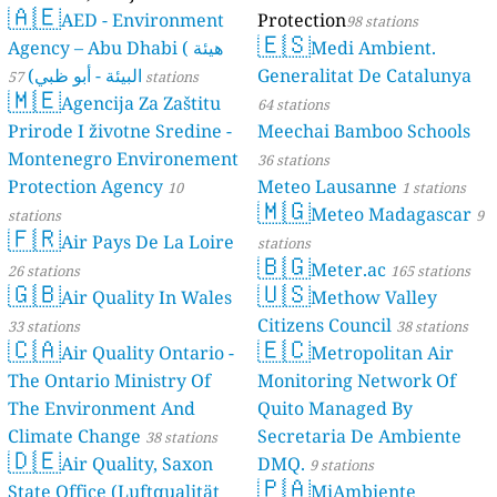
🇦🇪
AED - Environment
Protection
98 stations
🇪🇸
Agency – Abu Dhabi ( هيئة
Medi Ambient.
البيئة - أبو ظبي)
Generalitat De Catalunya
57 stations
🇲🇪
Agencija Za Zaštitu
64 stations
Prirode I životne Sredine -
Meechai Bamboo Schools
Montenegro Environement
36 stations
Protection Agency
Meteo Lausanne
10
1 stations
🇲🇬
Meteo Madagascar
stations
9
🇫🇷
Air Pays De La Loire
stations
🇧🇬
Meter.ac
26 stations
165 stations
🇬🇧
🇺🇸
Air Quality In Wales
Methow Valley
Citizens Council
33 stations
38 stations
🇨🇦
🇪🇨
Air Quality Ontario -
Metropolitan Air
The Ontario Ministry Of
Monitoring Network Of
The Environment And
Quito Managed By
Climate Change
Secretaria De Ambiente
38 stations
🇩🇪
Air Quality, Saxon
DMQ.
9 stations
🇵🇦
State Office (Luftqualität
MiAmbiente