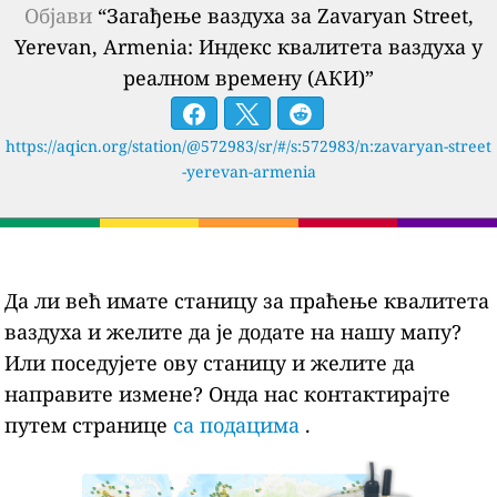
Објави
“Загађење ваздуха за Zavaryan Street,
Yerevan, Armenia: Индекс квалитета ваздуха у
реалном времену (АКИ)”
https://aqicn.org/station/@572983/sr/#/s:572983/n:zavaryan-street
-yerevan-armenia
Да ли већ имате станицу за праћење квалитета
ваздуха и желите да је додате на нашу мапу?
Или поседујете ову станицу и желите да
направите измене? Онда нас контактирајте
путем странице
са подацима
.