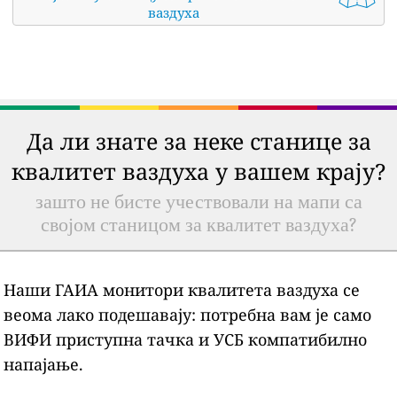
ваздуха
Да ли знате за неке станице за
квалитет ваздуха у вашем крају?
зашто не бисте учествовали на мапи са
својом станицом за квалитет ваздуха?
Наши ГАИА монитори квалитета ваздуха се
веома лако подешавају: потребна вам је само
ВИФИ приступна тачка и УСБ компатибилно
напајање.