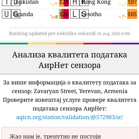
🇹🇯
🇭🇰
128
107
Tajikistan
Hong Kong
🇺🇬
🇱🇸
126
105
Uganda
Lesotho
Ranking updated pre nekoliko sekundi
(8. avg. 2026 6:00)
Анализа квалитета података
АирНет сензора
За више информација о квалитету података за
сензор:
Zavaryan Street, Yerevan, Armenia
Проверите извештај услуге провере квалитета
података сензора АирНет:
aqicn.org/station/validation/@572983/sr/
Жао нам је, тренутно не постоји