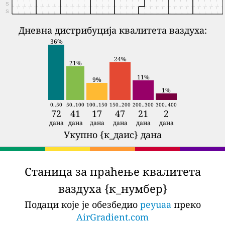
S
S
Дневна дистрибуција квалитета ваздуха:
36%
24%
21%
11%
9%
1%
0..50
50..100
100..150
150..200
200..300
300..400
72
41
17
47
21
2
дана
дана
дана
дана
дана
дана
Укупно {к_даис} дана
Станица за праћење квалитета
ваздуха {к_нумбер}
Подаци које је обезбедио
peyuaa
преко
AirGradient.com