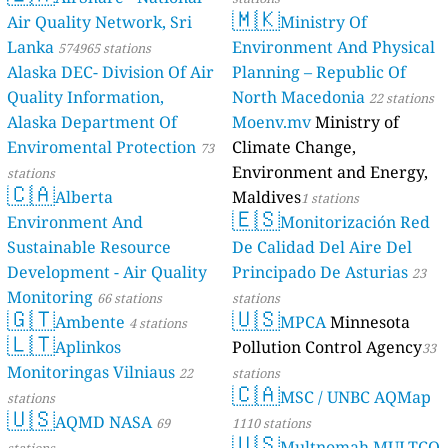
🇲🇰
Air Quality Network, Sri
Ministry Of
Lanka
Environment And Physical
574965 stations
Alaska DEC- Division Of Air
Planning – Republic Of
Quality Information,
North Macedonia
22 stations
Alaska Department Of
Moenv.mv
Ministry of
Enviromental Protection
Climate Change,
73
Environment and Energy,
stations
🇨🇦
Alberta
Maldives
1 stations
🇪🇸
Environment And
Monitorización Red
Sustainable Resource
De Calidad Del Aire Del
Development - Air Quality
Principado De Asturias
23
Monitoring
66 stations
stations
🇬🇹
🇺🇸
Ambente
MPCA
Minnesota
4 stations
🇱🇹
Aplinkos
Pollution Control Agency
33
Monitoringas Vilniaus
22
stations
🇨🇦
MSC / UNBC AQMap
stations
🇺🇸
AQMD NASA
69
1110 stations
🇺🇸
Multnomah MULTCO
stations