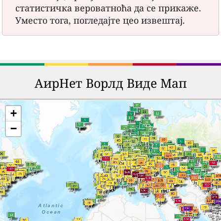
статистичка вероватноћа да се прикаже.
Уместо тога, погледајте цео извештај.
АирНет Ворлд Виде Мап
+
−