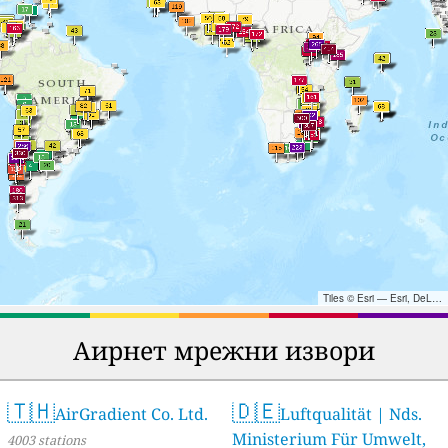
Tiles © Esri — Esri, DeLorme, NAVTEQ, TomTom, Intermap, iPC, USGS, FAO, NPS, NRCAN, GeoBase, Kadaster NL, Ordnance Survey, Esri Japan, METI, Esri China (Hong Kong), and the GIS User Community
Аирнет мрежни извори
🇹🇭
🇩🇪
AirGradient Co. Ltd.
Luftqualität | Nds.
Ministerium Für Umwelt,
4003 stations