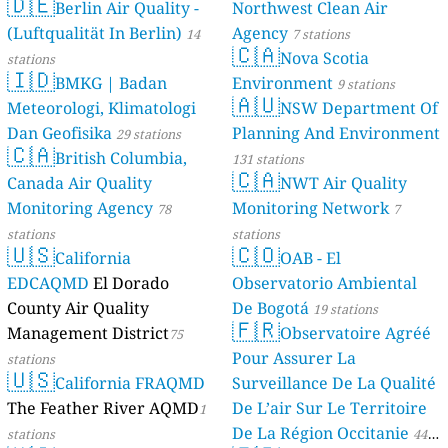
🇩🇪
Berlin Air Quality -
Verbraucherschutz) - LfU
Northwest Clean Air
(Luftqualität In Berlin)
Agency
46 stations
14
7 stations
🇨🇦
Nova Scotia
stations
🇮🇩
BMKG | Badan
Environment
9 stations
🇦🇺
Meteorologi, Klimatologi
NSW Department Of
Dan Geofisika
Planning And Environment
29 stations
🇨🇦
British Columbia,
131 stations
🇨🇦
Canada Air Quality
NWT Air Quality
Monitoring Agency
Monitoring Network
78
7
stations
stations
🇺🇸
🇨🇴
California
OAB - El
EDCAQMD
El Dorado
Observatorio Ambiental
County Air Quality
De Bogotá
19 stations
🇫🇷
Management District
Observatoire Agréé
75
Pour Assurer La
stations
🇺🇸
California FRAQMD
Surveillance De La Qualité
The Feather River AQMD
De L’air Sur Le Territoire
1
De La Région Occitanie
stations
44