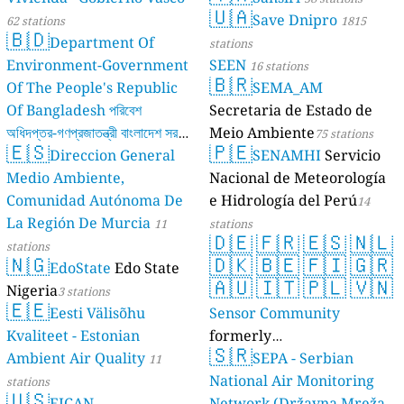
🇺🇦
Save Dnipro
62 stations
1815
🇧🇩
Department Of
stations
Environment-Government
SEEN
16 stations
🇧🇷
Of The People's Republic
SEMA_AM
Of Bangladesh পরিবেশ
Secretaria de Estado de
অধিদপ্তর-গণপ্রজাতন্ত্রী বাংলাদেশ সরকার
Meio Ambiente
75 stations
🇪🇸
🇵🇪
Direccion General
SENAMHI
Servicio
17 stations
Medio Ambiente,
Nacional de Meteorología
Comunidad Autónoma De
e Hidrología del Perú
14
La Región De Murcia
11
stations
🇩🇪
🇫🇷
🇪🇸
🇳🇱
stations
🇳🇬
🇩🇰
🇧🇪
🇫🇮
🇬🇷
EdoState
Edo State
🇦🇺
🇮🇹
🇵🇱
🇻🇳
Nigeria
3 stations
🇪🇪
Eesti Välisõhu
Sensor Community
Kvaliteet - Estonian
formerly
🇸🇷
Ambient Air Quality
luftdaten.info
SEPA - Serbian
11
35821 stations
National Air Monitoring
stations
🇺🇸
EJCAN
Network (Državna Mreža