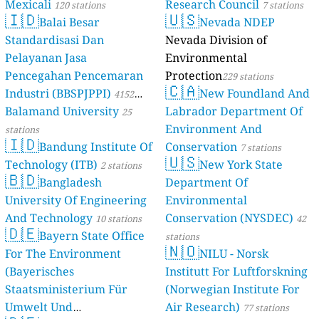
Mexicali
Research Council
120 stations
7 stations
🇮🇩
🇺🇸
Balai Besar
Nevada NDEP
Standardisasi Dan
Nevada Division of
Pelayanan Jasa
Environmental
Pencegahan Pencemaran
Protection
229 stations
🇨🇦
Industri (BBSPJPPI)
New Foundland And
4152
Balamand University
Labrador Department Of
stations
25
Environment And
stations
🇮🇩
Bandung Institute Of
Conservation
7 stations
🇺🇸
Technology (ITB)
New York State
2 stations
🇧🇩
Bangladesh
Department Of
University Of Engineering
Environmental
And Technology
Conservation (NYSDEC)
10 stations
42
🇩🇪
Bayern State Office
stations
🇳🇴
For The Environment
NILU - Norsk
(Bayerisches
Institutt For Luftforskning
Staatsministerium Für
(Norwegian Institute For
Umwelt Und
Air Research)
77 stations