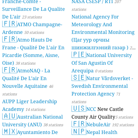
Franche-Comté -
NASA CSESP / RTI
207
Surveillance De La Qualite
stations
De L’air
National Agency For
23 stations
🇫🇷
ATMO Champagne-
Meteorology And
Ardenne
Environmental Monitoring
50 stations
🇫🇷
Atmo Hauts De
(Цаг уур орчны
Frane - Qualité De L'air En
шинжилгээний газар )
21
🇵🇪
Picardie (Somme, Aisne,
National University
stations
Oise)
Of San Agustin Of
38 stations
🇫🇷
AtmoNAQ - La
Arequipa
0 stations
🇸🇪
Qualité De L’air En
Natur Vårdsverket -
Nouvelle Aquitaine
Swedish Environmental
46
Protection Agency
stations
71
AUPP Liger Leadership
stations
🇺🇸
Academy
NCC
New Castle
14 stations
🇦🇺
Australian National
County Air Quality
5 stations
🇫🇷
University (ANU)
NebuleAir
38 stations
192 stations
🇲🇽
🇳🇵
Ayuntamiento De
Nepal Health