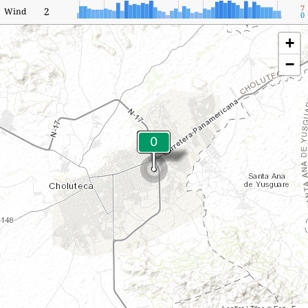
7
2
Wind
0
+
−