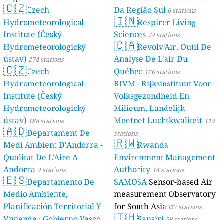
🇨🇿
Czech
Da Região Sul
6 stations
🇮🇳
Hydrometeorological
Respirer Living
Institute (Český
Sciences
74 stations
🇨🇦
Hydrometeorologický
Revolv'Air, Outil De
ústav)
Analyse De L'air Du
274 stations
🇨🇿
Czech
Québec
126 stations
Hydrometeorological
RIVM - Rijksinstituut Voor
Institute (Český
Volksgezondheid En
Hydrometeorologický
Milieum, Landelijk
ústav)
Meetnet Luchtkwaliteit
188 stations
112
🇦🇩
Departament De
stations
🇷🇼
Medi Ambient D'Andorra -
Rwanda
Qualitat De L'Aire A
Environment Management
Andorra
Authority
4 stations
14 stations
🇪🇸
Departamento De
SAMOSA
Sensor-based Air
Medio Ambiente,
measurement Observatory
Planificación Territorial Y
for South Asia
337 stations
🇹🇭
Vivienda · Gobierno Vasco
Sansiri
58 stations