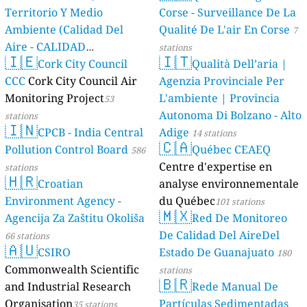
Territorio Y Medio
Corse - Surveillance De La
Ambiente (Calidad Del
Qualité De L'air En Corse
7
Aire - CALIDAD
stations
🇮🇪
🇮🇹
AMBIENTAL)
Cork City Council
Qualità Dell’aria |
23 stations
CCC
Cork City Council Air
Agenzia Provinciale Per
Monitoring Project
L'ambiente | Provincia
53
Autonoma Di Bolzano - Alto
stations
🇮🇳
CPCB - India Central
Adige
14 stations
🇨🇦
Pollution Control Board
Québec CEAEQ
586
Centre d'expertise en
stations
🇭🇷
Croatian
analyse environnementale
Environment Agency -
du Québec
101 stations
🇲🇽
Agencija Za Zaštitu Okoliša
Red De Monitoreo
De Calidad Del AireDel
66 stations
🇦🇺
CSIRO
Estado De Guanajuato
180
Commonwealth Scientific
stations
🇧🇷
and Industrial Research
Rede Manual De
Organisation
Partículas Sedimentadas
35 stations