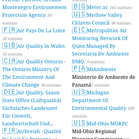
🇧🇬
Montenegro Environement
Meter.ac
165 stations
🇺🇸
Protection Agency
Methow Valley
10
Citizens Council
stations
38 stations
🇫🇷
🇪🇨
Air Pays De La Loire
Metropolitan Air
Monitoring Network Of
26 stations
🇬🇧
Air Quality In Wales
Quito Managed By
Secretaria De Ambiente
33 stations
🇨🇦
Air Quality Ontario -
DMQ.
9 stations
🇵🇦
The Ontario Ministry Of
MiAmbiente
The Environment And
Ministerio de Ambiente de
Climate Change
Panamá
38 stations
5 stations
🇩🇪
🇺🇸
Air Quality, Saxon
Michigan
State Office (Luftqualität
Department Of
Sächsisches Landesamt
Environmental Quality
109
Für Umwelt,
stations
🇺🇸
Landwirtschaft Und
Mid-Ohio MORPC
🇫🇷
Geologie)
Airbreizh - Qualité
Mid-Ohio Regional
50 stations
De L'air En Bretagne
Planning Commission