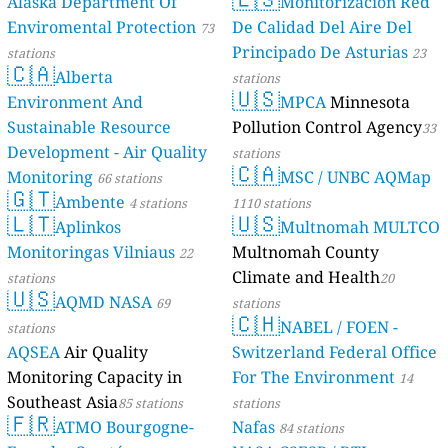
Alaska Department Of
Monitorización Red
Enviromental Protection
De Calidad Del Aire Del
73
Principado De Asturias
stations
23
🇨🇦
Alberta
stations
🇺🇸
Environment And
MPCA
Minnesota
Sustainable Resource
Pollution Control Agency
33
Development - Air Quality
stations
🇨🇦
Monitoring
MSC / UNBC AQMap
66 stations
🇬🇹
Ambente
4 stations
1110 stations
🇱🇹
🇺🇸
Aplinkos
Multnomah MULTCO
Monitoringas Vilniaus
Multnomah County
22
Climate and Health
stations
20
🇺🇸
AQMD NASA
69
stations
🇨🇭
NABEL / FOEN -
stations
AQSEA
Air Quality
Switzerland Federal Office
Monitoring Capacity in
For The Environment
14
Southeast Asia
85 stations
stations
🇫🇷
ATMO Bourgogne-
Nafas
84 stations