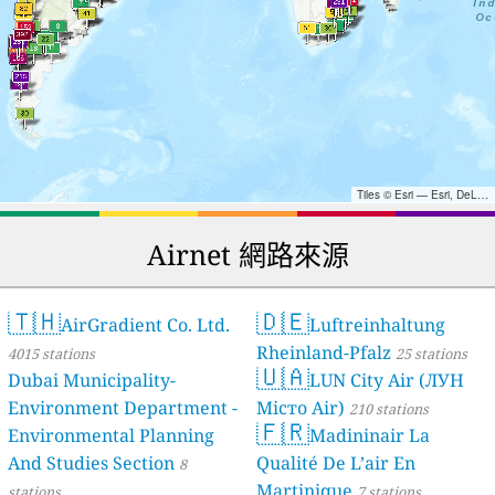
Tiles © Esri — Esri, DeLorme, NAVTEQ, TomTom, Intermap, iPC, USGS, FAO, NPS, NRCAN, GeoBase, Kadaster NL, Ordnance Survey, Esri Japan, METI, Esri China (Hong Kong), and the GIS User Community
Airnet 網路來源
🇹🇭
🇩🇪
AirGradient Co. Ltd.
Luftreinhaltung
Rheinland-Pfalz
4015 stations
25 stations
🇺🇦
Dubai Municipality-
LUN City Air (ЛУН
Environment Department -
Місто Air)
210 stations
🇫🇷
Environmental Planning
Madininair La
And Studies Section
Qualité De L’air En
8
Martinique
stations
7 stations