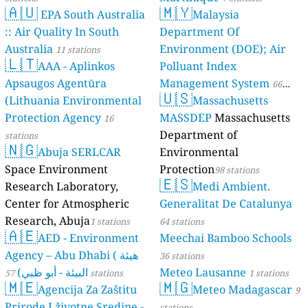
🇦🇺
🇲🇾
EPA South Australia
Malaysia
:: Air Quality In South
Department Of
Australia
Environment (DOE); Air
11 stations
🇱🇹
AAA - Aplinkos
Polluant Index
Apsaugos Agentūra
Management System
66
🇺🇸
(Lithuania Environmental
Massachusetts
stations
Protection Agency
MASSDEP
Massachusetts
16
Department of
stations
🇳🇬
Abuja SERLCAR
Environmental
Space Environment
Protection
98 stations
🇪🇸
Research Laboratory,
Medi Ambient.
Center for Atmospheric
Generalitat De Catalunya
Research, Abuja
1 stations
64 stations
🇦🇪
AED - Environment
Meechai Bamboo Schools
Agency – Abu Dhabi ( هيئة
36 stations
البيئة - أبو ظبي)
Meteo Lausanne
57 stations
1 stations
🇲🇪
🇲🇬
Agencija Za Zaštitu
Meteo Madagascar
9
Prirode I životne Sredine -
stations