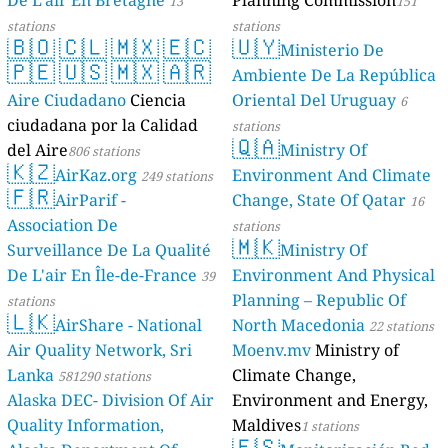
13
151
stations
stations
🇧🇴
🇨🇱
🇲🇽
🇪🇨
🇺🇾
Ministerio De
🇵🇪
🇺🇸
🇲🇽
🇦🇷
Ambiente De La República
Aire Ciudadano
Ciencia
Oriental Del Uruguay
6
ciudadana por la Calidad
stations
🇶🇦
del Aire
Ministry Of
806 stations
🇰🇿
AirKaz.org
Environment And Climate
249 stations
🇫🇷
AirParif -
Change, State Of Qatar
16
Association De
stations
🇲🇰
Surveillance De La Qualité
Ministry Of
De L'air En Île-de-France
Environment And Physical
39
Planning – Republic Of
stations
🇱🇰
AirShare - National
North Macedonia
22 stations
Air Quality Network, Sri
Moenv.mv
Ministry of
Lanka
Climate Change,
581290 stations
Alaska DEC- Division Of Air
Environment and Energy,
Quality Information,
Maldives
1 stations
🇪🇸