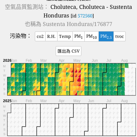
空氣品質監測站：
Choluteca, Choluteca - Sustenta
Honduras
[id
572560
]
也稱為
Sustenta Honduras/176877
污染物：
PM
PM
PM
co2
R.H.
Temp
tvoc
1
10
2.5
匯出為 CSV
2026
Jan
Feb
Mar
Apr
May
Jun
Jul
Aug
M
T
W
T
F
S
S
2025
Jan
Feb
Mar
Apr
May
Jun
Jul
Aug
M
T
W
T
F
S
S