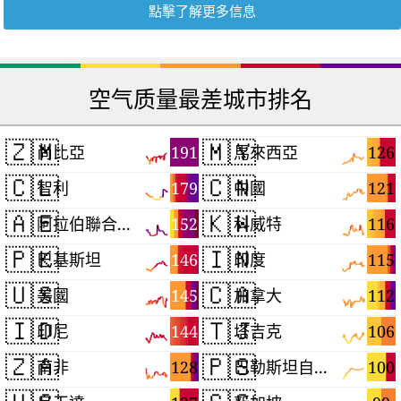
點擊了解更多信息
空气质量最差城市排名
🇿🇲
🇲🇾
191
126
尚比亞
馬來西亞
🇨🇱
🇨🇳
179
121
智利
中國
🇦🇪
🇰🇼
152
116
阿拉伯聯合大公國
科威特
🇵🇰
🇮🇳
146
115
巴基斯坦
印度
🇺🇸
🇨🇦
145
112
美國
加拿大
🇮🇩
🇹🇯
144
106
印尼
塔吉克
🇿🇦
🇵🇸
128
100
南非
巴勒斯坦自治區