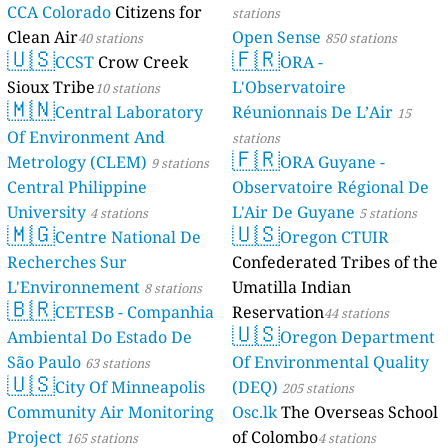
CCA Colorado
Citizens for
stations
Clean Air
Open Sense
40 stations
850 stations
🇺🇸
🇫🇷
CCST
Crow Creek
ORA -
Sioux Tribe
L'Observatoire
10 stations
🇲🇳
Central Laboratory
Réunionnais De L’Air
15
Of Environment And
stations
🇫🇷
Metrology (CLEM)
ORA Guyane -
9 stations
Central Philippine
Observatoire Régional De
University
L'Air De Guyane
4 stations
5 stations
🇲🇬
🇺🇸
Centre National De
Oregon CTUIR
Recherches Sur
Confederated Tribes of the
L'Environnement
Umatilla Indian
8 stations
🇧🇷
CETESB - Companhia
Reservation
44 stations
🇺🇸
Ambiental Do Estado De
Oregon Department
São Paulo
Of Environmental Quality
63 stations
🇺🇸
City Of Minneapolis
(DEQ)
205 stations
Community Air Monitoring
Osc.lk
The Overseas School
Project
of Colombo
165 stations
4 stations