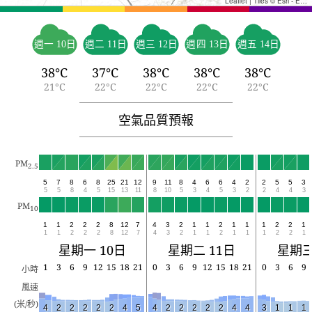
Leaflet
|
Tiles © Esri - Esri, DeLorme, NAVTEQ, TomTom, Intermap, iPC, USGS, FAO, NPS, NRCAN, GeoBase, Kadaster NL, Ordnance Survey, Esri Japan, METI, Esri China (Hong Kong), and the GIS User Community
週一 10日
週二 11日
週三 12日
週四 13日
週五 14日
38°C
37°C
38°C
38°C
38°C
21°C
22°C
22°C
22°C
22°C
空氣品質預報
PM
2.5
5
7
8
6
8
25
21
12
9
11
8
4
6
6
4
2
2
5
5
3
5
5
8
4
5
15
13
11
8
10
5
3
4
5
3
2
2
4
4
3
PM
10
1
1
2
2
2
8
12
7
4
3
2
1
1
2
1
1
1
2
2
1
1
1
2
2
2
8
12
7
4
3
2
1
1
2
1
1
1
2
2
1
星期一 10日
星期二 11日
星期三
1
3
6
9
12
15
18
21
0
3
6
9
12
15
18
21
0
3
6
9
小時
風速
(米/秒)
4
2
2
2
2
2
4
5
4
2
2
2
2
2
4
4
3
1
1
1