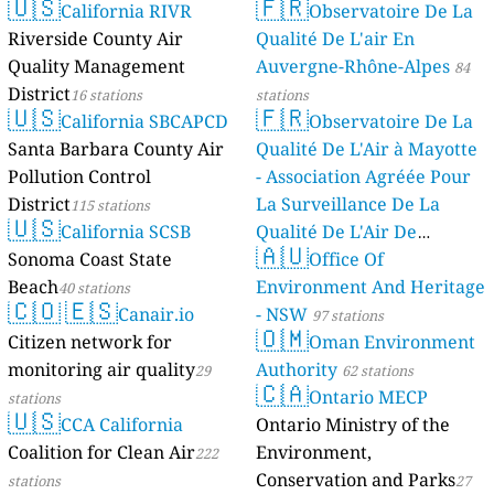
🇺🇸
🇫🇷
California RIVR
Observatoire De La
stations
Riverside County Air
Qualité De L'air En
Quality Management
Auvergne-Rhône-Alpes
84
District
16 stations
stations
🇺🇸
🇫🇷
California SBCAPCD
Observatoire De La
Santa Barbara County Air
Qualité De L'Air à Mayotte
Pollution Control
- Association Agréée Pour
District
La Surveillance De La
115 stations
🇺🇸
California SCSB
Qualité De L'Air De
🇦🇺
Sonoma Coast State
Mayotte
Office Of
4 stations
Beach
Environment And Heritage
40 stations
🇨🇴
🇪🇸
Canair.io
- NSW
97 stations
🇴🇲
Citizen network for
Oman Environment
monitoring air quality
Authority
29
62 stations
🇨🇦
Ontario MECP
stations
🇺🇸
CCA California
Ontario Ministry of the
Coalition for Clean Air
Environment,
222
Conservation and Parks
stations
27