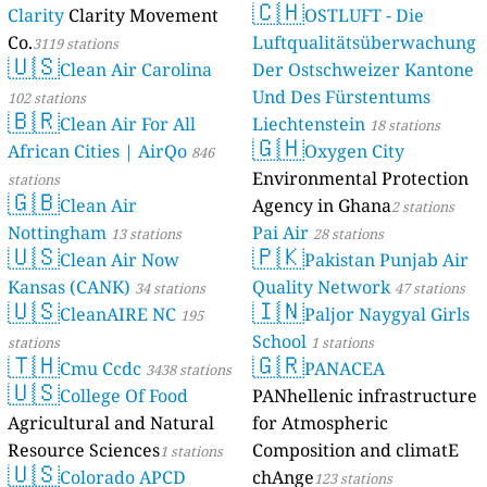
🇨🇭
Clarity
Clarity Movement
OSTLUFT - Die
Co.
Luftqualitätsüberwachung
3119 stations
🇺🇸
Clean Air Carolina
Der Ostschweizer Kantone
Und Des Fürstentums
102 stations
🇧🇷
Clean Air For All
Liechtenstein
18 stations
🇬🇭
African Cities | AirQo
Oxygen City
846
Environmental Protection
stations
🇬🇧
Clean Air
Agency in Ghana
2 stations
Nottingham
Pai Air
13 stations
28 stations
🇺🇸
🇵🇰
Clean Air Now
Pakistan Punjab Air
Kansas (CANK)
Quality Network
34 stations
47 stations
🇺🇸
🇮🇳
CleanAIRE NC
Paljor Naygyal Girls
195
School
stations
1 stations
🇹🇭
🇬🇷
Cmu Ccdc
PANACEA
3438 stations
🇺🇸
College Of Food
PANhellenic infrastructure
Agricultural and Natural
for Atmospheric
Resource Sciences
Composition and climatE
1 stations
🇺🇸
Colorado APCD
chAnge
123 stations