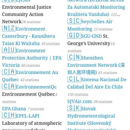
Environmental Justice
Za Automatski Monitoring
Community Action
Kvaliteta Vazduha)
121
🇸🇨
Network
Seychelles Air
28 stations
stations
🇳🇿
Environment
Monitoring
12 stations
🇬🇩
Canterbury - Kaunihera
SGU-GND
St.
Taiao Ki Waitaha
George’s University
10 stations
14
🇦🇺
Environment
stations
🇨🇳
Protection Authority | EPA
Shenzhen
Victoria
Environment Network (深
40 stations
🇨🇦
Environnement Au
圳人居环境网)
81 stations
🇨🇱
Québec
Sistema Nacional De
42 stations
🇨🇦
EnvironnementQc
Calidad Del Aire En Chile
Environnement Québec
4
135 stations
SJVAir.com
stations
39 stations
🇸🇰
EPA Ghana
Slovak
7 stations
🇨🇭
EPFL-LAPI
Hydrometeorological
Laboratory of atmospheric
Institute (Slovenský