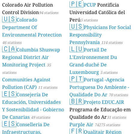
🇵🇪
Colorado Air Pollution
PCUP
Pontificia
Control Division
Universidad Católica del
94 stations
🇺🇸
Colorado
Perú
5 stations
🇺🇸
Department Of
Physicians For Social
Environmental Protection
Responsibility
Pennsylvania
46 stations
114 stations
🇨🇦
🇱🇺
Columbia Shuswap
Portail De
Regional District Air
L'Environnement Du
Monitoring Project
Grand-duché De
35
Luxembourg
stations
5 stations
🇵🇹
Communities Against
Portugal -Agencia
Pollution (CAP)
Portuguesa Do Ambiente -
11 stations
🇪🇸
Consejería De
Qualidade Do Ar
70 stations
🇧🇷
Educación, Universidades
Projeto EDUC.AIR
Y Sostenibilidad - Gobierno
Programa de Educação em
De Canarias
Qualidade do Ar
49 stations
31 stations
🇪🇸
Conselleria De
Purple Air
74275 stations
🇫🇷
Infraestructuras,
Qualitair Région