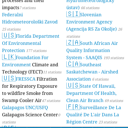
processes and their
Hydrometeorologický
impacts
ústav)
7 stations
66 stations
🇸🇮
Federalni
Slovenian
Hidrometeorološki Zavod
Environment Agency
(Agencija RS Za Okolje)
25 stations
26
🇺🇸
Florida Department
stations
🇿🇦
Of Environmental
South African Air
Protection
Quality Information
177 stations
🇱🇰
Foundation For
System - SAAQIS
193 stations
🇨🇦
Environment
Climate and
Southeast
Technology (FECT)
Saskatchewan - Airshed
11 stations
🇺🇸
FRESSCA
Filtration
Association
6 stations
🇺🇸
for Respiratory Exposure
State Of Hawaii,
to wildfire Smoke from
Department Of Health,
Swamp Cooler Air
Clean Air Branch
47 stations
69 stations
🇫🇷
Galapagos UNC/USFQ
Surveillance De La
Galapagos Science Center
Qualité De L'air Dans La
0
Région Centre
stations
23 stations
🇵🇪