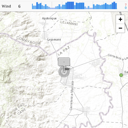
7
6
Wind
0
+
−