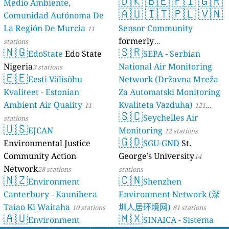
🇩🇰
🇧🇪
🇫🇮
🇬🇷
Medio Ambiente,
🇦🇺
🇮🇹
🇵🇱
🇻🇳
Comunidad Autónoma De
La Región De Murcia
Sensor Community
11
formerly
stations
🇳🇬
🇸🇷
EdoState
Edo State
luftdaten.info
SEPA - Serbian
35814 stations
Nigeria
National Air Monitoring
3 stations
🇪🇪
Eesti Välisõhu
Network (Državna Mreža
Kvaliteet - Estonian
Za Automatski Monitoring
Ambient Air Quality
Kvaliteta Vazduha)
11
121
🇸🇨
Seychelles Air
stations
stations
🇺🇸
EJCAN
Monitoring
12 stations
🇬🇩
Environmental Justice
SGU-GND
St.
Community Action
George’s University
14
Network
28 stations
stations
🇳🇿
🇨🇳
Environment
Shenzhen
Canterbury - Kaunihera
Environment Network (深
Taiao Ki Waitaha
圳人居环境网)
10 stations
81 stations
🇦🇺
🇲🇽
Environment
SINAICA - Sistema