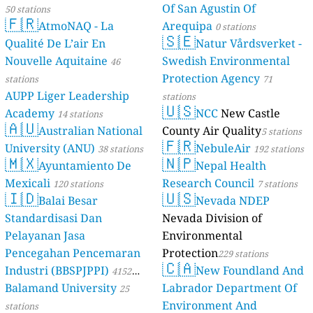
Of San Agustin Of
50 stations
🇫🇷
AtmoNAQ - La
Arequipa
0 stations
🇸🇪
Qualité De L’air En
Natur Vårdsverket -
Nouvelle Aquitaine
Swedish Environmental
46
Protection Agency
stations
71
AUPP Liger Leadership
stations
🇺🇸
Academy
NCC
New Castle
14 stations
🇦🇺
Australian National
County Air Quality
5 stations
🇫🇷
University (ANU)
NebuleAir
38 stations
192 stations
🇲🇽
🇳🇵
Ayuntamiento De
Nepal Health
Mexicali
Research Council
120 stations
7 stations
🇮🇩
🇺🇸
Balai Besar
Nevada NDEP
Standardisasi Dan
Nevada Division of
Pelayanan Jasa
Environmental
Pencegahan Pencemaran
Protection
229 stations
🇨🇦
Industri (BBSPJPPI)
New Foundland And
4152
Balamand University
Labrador Department Of
stations
25
Environment And
stations