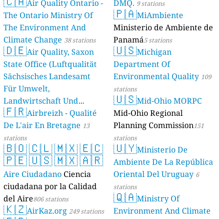
🇨🇦
Air Quality Ontario -
DMQ.
9 stations
🇵🇦
The Ontario Ministry Of
MiAmbiente
The Environment And
Ministerio de Ambiente de
Climate Change
Panamá
38 stations
5 stations
🇩🇪
🇺🇸
Air Quality, Saxon
Michigan
State Office (Luftqualität
Department Of
Sächsisches Landesamt
Environmental Quality
109
Für Umwelt,
stations
🇺🇸
Landwirtschaft Und
Mid-Ohio MORPC
🇫🇷
Geologie)
Airbreizh - Qualité
Mid-Ohio Regional
50 stations
De L'air En Bretagne
Planning Commission
13
151
stations
stations
🇧🇴
🇨🇱
🇲🇽
🇪🇨
🇺🇾
Ministerio De
🇵🇪
🇺🇸
🇲🇽
🇦🇷
Ambiente De La República
Aire Ciudadano
Ciencia
Oriental Del Uruguay
6
ciudadana por la Calidad
stations
🇶🇦
del Aire
Ministry Of
806 stations
🇰🇿
AirKaz.org
Environment And Climate
249 stations