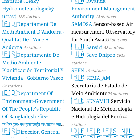
Institute (Český
Rwanda
Hydrometeorologický
Environment Management
ústav)
Authority
188 stations
14 stations
🇦🇩
Departament De
SAMOSA
Sensor-based Air
Medi Ambient D'Andorra -
measurement Observatory
Qualitat De L'Aire A
for South Asia
337 stations
🇹🇭
Andorra
Sansiri
4 stations
58 stations
🇪🇸
🇺🇦
Departamento De
Save Dnipro
1815
Medio Ambiente,
stations
Planificación Territorial Y
SEEN
16 stations
🇧🇷
Vivienda · Gobierno Vasco
SEMA_AM
Secretaria de Estado de
62 stations
🇧🇩
Department Of
Meio Ambiente
75 stations
🇵🇪
Environment-Government
SENAMHI
Servicio
Of The People's Republic
Nacional de Meteorología
Of Bangladesh পরিবেশ
e Hidrología del Perú
14
অধিদপ্তর-গণপ্রজাতন্ত্রী বাংলাদেশ সরকার
stations
🇪🇸
🇩🇪
🇫🇷
🇪🇸
🇳🇱
Direccion General
17 stations