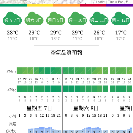
Leaflet
|
Tiles © Esri - Esri, DeLorme, NAVTEQ, TomTom, Intermap, iPC, USGS, FAO, NPS, NRCAN, GeoBase, Kadaster NL, Ordnance Survey, Esri Japan, METI, Esri China (Hong Kong), and the GIS User Community
週五 7日
週六 8日
週日 9日
週一 10日
週二 11日
週三 12日
28°C
29°C
29°C
29°C
26°C
17°C
17°C
16°C
15°C
17°C
16°C
17°C
空氣品質預報
PM
2.5
17
22
22
16
10
5
8
10
11
11
13
15
13
20
24
19
19
18
19
24
17
19
18
13
6
5
5
9
9
9
12
13
12
14
21
18
18
17
18
20
PM
10
7
8
8
7
7
3
2
3
3
3
3
7
8
9
13
8
7
6
6
9
7
8
8
7
7
3
2
3
3
3
3
7
8
9
13
8
7
6
6
9
星期五 7日
星期六 8日
星期日
1
3
6
9
12
15
18
21
0
3
6
9
12
15
18
21
0
3
6
9
小時
風速
(米/秒)
1
2
2
2
1
1
0
0
0
1
2
2
1
0
0
0
0
1