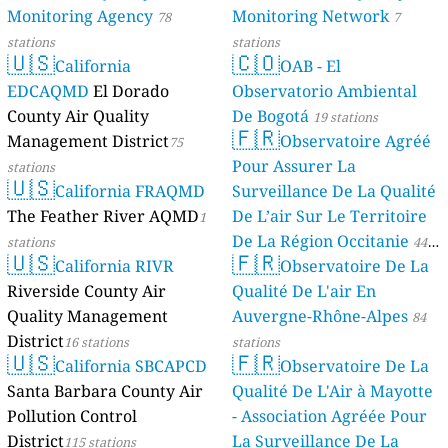
Monitoring Agency
Monitoring Network
78
7
stations
stations
🇺🇸
🇨🇴
California
OAB - El
EDCAQMD
El Dorado
Observatorio Ambiental
County Air Quality
De Bogotá
19 stations
🇫🇷
Management District
Observatoire Agréé
75
Pour Assurer La
stations
🇺🇸
California FRAQMD
Surveillance De La Qualité
The Feather River AQMD
De L’air Sur Le Territoire
1
De La Région Occitanie
stations
44
🇺🇸
🇫🇷
California RIVR
Observatoire De La
stations
Riverside County Air
Qualité De L'air En
Quality Management
Auvergne-Rhône-Alpes
84
District
16 stations
stations
🇺🇸
🇫🇷
California SBCAPCD
Observatoire De La
Santa Barbara County Air
Qualité De L'Air à Mayotte
Pollution Control
- Association Agréée Pour
District
La Surveillance De La
115 stations