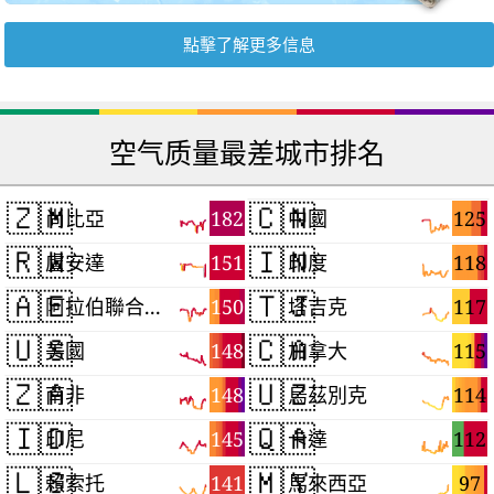
點擊了解更多信息
空气质量最差城市排名
🇿🇲
🇨🇳
182
125
尚比亞
中國
🇷🇼
🇮🇳
151
118
盧安達
印度
🇦🇪
🇹🇯
150
117
阿拉伯聯合大公國
塔吉克
🇺🇸
🇨🇦
148
115
美國
加拿大
🇿🇦
🇺🇿
148
114
南非
烏茲別克
🇮🇩
🇶🇦
145
112
印尼
卡達
🇱🇸
🇲🇾
141
97
賴索托
馬來西亞