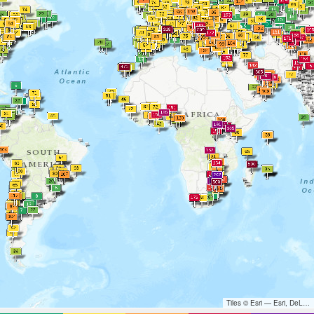
Tiles © Esri — Esri, DeLorme, NAVTEQ, TomTom, Intermap, iPC, USGS, FAO, NPS, NRCAN, GeoBase, Kadaster NL, Ordnance Survey, Esri Japan, METI, Esri China (Hong Kong), and the GIS User Community