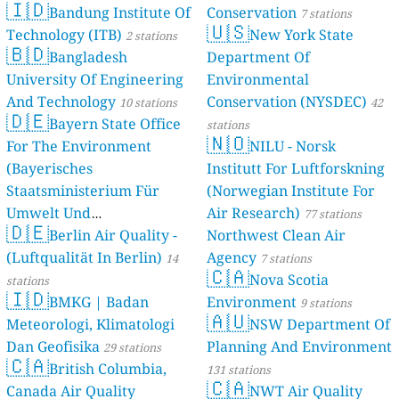
🇮🇩
Bandung Institute Of
Conservation
7 stations
🇺🇸
Technology (ITB)
New York State
2 stations
🇧🇩
Bangladesh
Department Of
University Of Engineering
Environmental
And Technology
Conservation (NYSDEC)
10 stations
42
🇩🇪
Bayern State Office
stations
🇳🇴
For The Environment
NILU - Norsk
(Bayerisches
Institutt For Luftforskning
Staatsministerium Für
(Norwegian Institute For
Umwelt Und
Air Research)
77 stations
🇩🇪
Berlin Air Quality -
Verbraucherschutz) - LfU
Northwest Clean Air
(Luftqualität In Berlin)
Agency
46 stations
14
7 stations
🇨🇦
Nova Scotia
stations
🇮🇩
BMKG | Badan
Environment
9 stations
🇦🇺
Meteorologi, Klimatologi
NSW Department Of
Dan Geofisika
Planning And Environment
29 stations
🇨🇦
British Columbia,
131 stations
🇨🇦
Canada Air Quality
NWT Air Quality