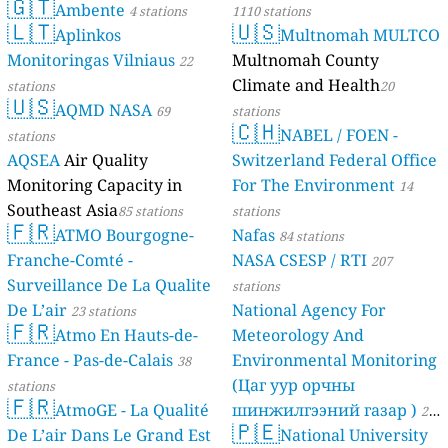
🇬🇹
Ambente
4 stations
1110 stations
🇱🇹
🇺🇸
Aplinkos
Multnomah MULTCO
Monitoringas Vilniaus
Multnomah County
22
Climate and Health
stations
20
🇺🇸
AQMD NASA
69
stations
🇨🇭
NABEL / FOEN -
stations
AQSEA
Air Quality
Switzerland Federal Office
Monitoring Capacity in
For The Environment
14
Southeast Asia
85 stations
stations
🇫🇷
ATMO Bourgogne-
Nafas
84 stations
Franche-Comté -
NASA CSESP / RTI
207
Surveillance De La Qualite
stations
De L’air
National Agency For
23 stations
🇫🇷
Atmo En Hauts-de-
Meteorology And
France - Pas-de-Calais
Environmental Monitoring
38
(Цаг уур орчны
stations
🇫🇷
AtmoGE - La Qualité
шинжилгээний газар )
21
🇵🇪
De L’air Dans Le Grand Est
National University
stations