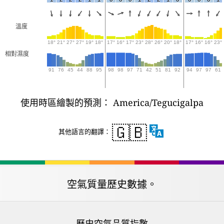
溫度
18°
21°
27°
27°
19°
18°
17°
16°
17°
23°
28°
26°
20°
18°
17°
16°
16°
23°
相對濕度
91
76
45
44
88
95
98
98
97
71
42
51
81
92
94
97
97
61
使用時區繪製的預測： America/Tegucigalpa
🇬🇧
其他語言的翻譯：
空氣質量歷史數據。
歷史空氣品質指數