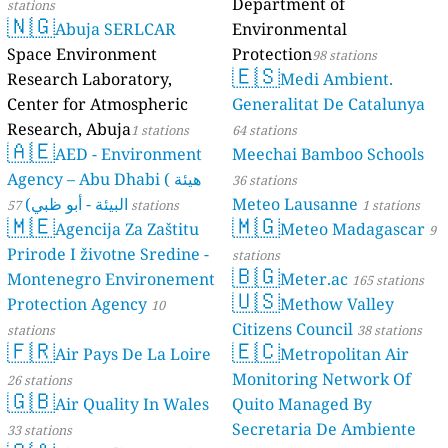
Department of
stations
🇳🇬
Abuja SERLCAR
Environmental
Space Environment
Protection
98 stations
🇪🇸
Research Laboratory,
Medi Ambient.
Center for Atmospheric
Generalitat De Catalunya
Research, Abuja
1 stations
64 stations
🇦🇪
AED - Environment
Meechai Bamboo Schools
Agency – Abu Dhabi ( هيئة
36 stations
البيئة - أبو ظبي)
Meteo Lausanne
57 stations
1 stations
🇲🇪
🇲🇬
Agencija Za Zaštitu
Meteo Madagascar
9
Prirode I životne Sredine -
stations
🇧🇬
Montenegro Environement
Meter.ac
165 stations
🇺🇸
Protection Agency
Methow Valley
10
Citizens Council
stations
38 stations
🇫🇷
🇪🇨
Air Pays De La Loire
Metropolitan Air
Monitoring Network Of
26 stations
🇬🇧
Air Quality In Wales
Quito Managed By
Secretaria De Ambiente
33 stations