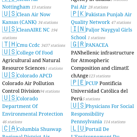
Nottingham
Pai Air
13 stations
28 stations
🇺🇸
🇵🇰
Clean Air Now
Pakistan Punjab Air
Kansas (CANK)
Quality Network
34 stations
47 stations
🇺🇸
🇮🇳
CleanAIRE NC
Paljor Naygyal Girls
194
School
stations
1 stations
🇹🇭
🇬🇷
Cmu Ccdc
PANACEA
3437 stations
🇺🇸
College Of Food
PANhellenic infrastructure
Agricultural and Natural
for Atmospheric
Resource Sciences
Composition and climatE
1 stations
🇺🇸
Colorado APCD
chAnge
123 stations
🇵🇪
Colorado Air Pollution
PCUP
Pontificia
Control Division
Universidad Católica del
94 stations
🇺🇸
Colorado
Perú
5 stations
🇺🇸
Department Of
Physicians For Social
Environmental Protection
Responsibility
Pennsylvania
46 stations
114 stations
🇨🇦
🇱🇺
Columbia Shuswap
Portail De
Regional District Air
L'Environnement Du