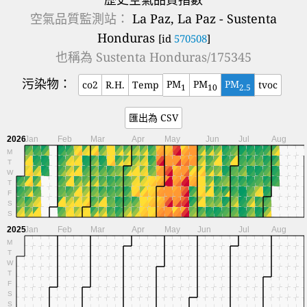
空氣品質監測站：
La Paz, La Paz - Sustenta
Honduras
[id
570508
]
也稱為
Sustenta Honduras/175345
污染物：
PM
PM
PM
co2
R.H.
Temp
tvoc
1
10
2.5
匯出為 CSV
2026
Jan
Feb
Mar
Apr
May
Jun
Jul
Aug
M
T
W
T
F
S
S
2025
Jan
Feb
Mar
Apr
May
Jun
Jul
Aug
M
T
W
T
F
S
S