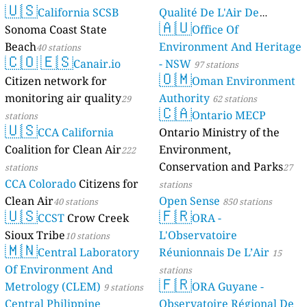
🇺🇸
California SCSB
Qualité De L'Air De
🇦🇺
Sonoma Coast State
Mayotte
Office Of
4 stations
Beach
Environment And Heritage
40 stations
🇨🇴
🇪🇸
Canair.io
- NSW
97 stations
🇴🇲
Citizen network for
Oman Environment
monitoring air quality
Authority
29
62 stations
🇨🇦
Ontario MECP
stations
🇺🇸
CCA California
Ontario Ministry of the
Coalition for Clean Air
Environment,
222
Conservation and Parks
stations
27
CCA Colorado
Citizens for
stations
Clean Air
Open Sense
40 stations
850 stations
🇺🇸
🇫🇷
CCST
Crow Creek
ORA -
Sioux Tribe
L'Observatoire
10 stations
🇲🇳
Central Laboratory
Réunionnais De L’Air
15
Of Environment And
stations
🇫🇷
Metrology (CLEM)
ORA Guyane -
9 stations
Central Philippine
Observatoire Régional De