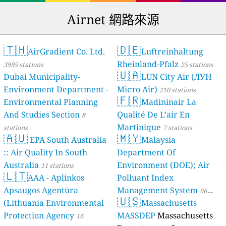
Airnet 網路來源
🇹🇭
🇩🇪
AirGradient Co. Ltd.
Luftreinhaltung
Rheinland-Pfalz
3995 stations
25 stations
🇺🇦
Dubai Municipality-
LUN City Air (ЛУН
Environment Department -
Місто Air)
210 stations
🇫🇷
Environmental Planning
Madininair La
And Studies Section
Qualité De L’air En
8
Martinique
stations
7 stations
🇦🇺
🇲🇾
EPA South Australia
Malaysia
:: Air Quality In South
Department Of
Australia
Environment (DOE); Air
11 stations
🇱🇹
AAA - Aplinkos
Polluant Index
Apsaugos Agentūra
Management System
66
🇺🇸
(Lithuania Environmental
Massachusetts
stations
Protection Agency
MASSDEP
Massachusetts
16