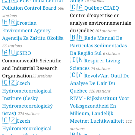
CPCB - India Central
Adige
14 stations
🇨🇦
Pollution Control Board
Québec CEAEQ
586
Centre d'expertise en
stations
🇭🇷
Croatian
analyse environnementale
Environment Agency -
du Québec
101 stations
🇧🇷
Agencija Za Zaštitu Okoliša
Rede Manual De
Partículas Sedimentadas
66 stations
🇦🇺
CSIRO
Da Região Sul
6 stations
🇮🇳
Commonwealth Scientific
Respirer Living
and Industrial Research
Sciences
74 stations
🇨🇦
Organisation
Revolv'Air, Outil De
35 stations
🇨🇿
Czech
Analyse De L'air Du
Hydrometeorological
Québec
126 stations
Institute (Český
RIVM - Rijksinstituut Voor
Hydrometeorologický
Volksgezondheid En
ústav)
Milieum, Landelijk
274 stations
🇨🇿
Czech
Meetnet Luchtkwaliteit
112
Hydrometeorological
stations
🇷🇼