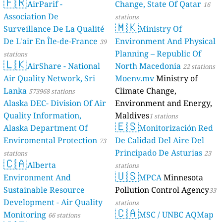
🇫🇷
AirParif -
Change, State Of Qatar
16
Association De
stations
🇲🇰
Surveillance De La Qualité
Ministry Of
De L'air En Île-de-France
Environment And Physical
39
Planning – Republic Of
stations
🇱🇰
AirShare - National
North Macedonia
22 stations
Air Quality Network, Sri
Moenv.mv
Ministry of
Lanka
Climate Change,
573968 stations
Alaska DEC- Division Of Air
Environment and Energy,
Quality Information,
Maldives
1 stations
🇪🇸
Alaska Department Of
Monitorización Red
Enviromental Protection
De Calidad Del Aire Del
73
Principado De Asturias
stations
23
🇨🇦
Alberta
stations
🇺🇸
Environment And
MPCA
Minnesota
Sustainable Resource
Pollution Control Agency
33
Development - Air Quality
stations
🇨🇦
Monitoring
MSC / UNBC AQMap
66 stations