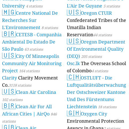
University
L'Air De Guyane
4 stations
5 stations
🇲🇬
🇺🇸
Centre National De
Oregon CTUIR
Recherches Sur
Confederated Tribes of the
L'Environnement
Umatilla Indian
8 stations
🇧🇷
CETESB - Companhia
Reservation
44 stations
🇺🇸
Ambiental Do Estado De
Oregon Department
São Paulo
Of Environmental Quality
63 stations
🇺🇸
City Of Minneapolis
(DEQ)
205 stations
Community Air Monitoring
Osc.lk
The Overseas School
Project
of Colombo
164 stations
4 stations
🇨🇭
Clarity
Clarity Movement
OSTLUFT - Die
Co.
Luftqualitätsüberwachung
3118 stations
🇺🇸
Clean Air Carolina
Der Ostschweizer Kantone
Und Des Fürstentums
102 stations
🇧🇷
Clean Air For All
Liechtenstein
18 stations
🇬🇭
African Cities | AirQo
Oxygen City
846
Environmental Protection
stations
🇬🇧
Clean Air
Agency in Ghana
2 stations