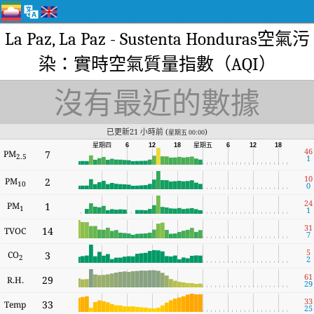
La Paz, La Paz - Sustenta Honduras空氣污
染：實時空氣質量指數（AQI）
沒有最近的數據
已更新21 小時前 (
)
星期五 00:00
星期四
6
12
18
星期五
6
12
18
46
PM
7
2.5
1
10
PM
2
10
0
24
PM
1
1
1
31
14
TVOC
7
5
CO
3
2
2
61
29
R.H.
29
33
33
Temp
25