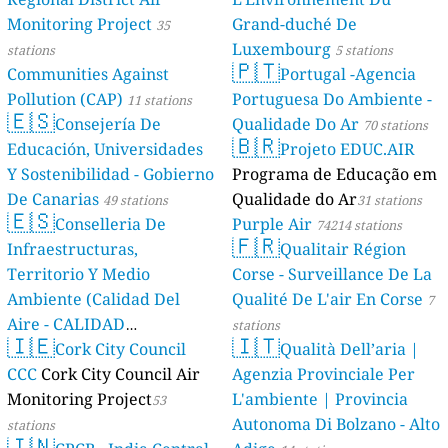
Monitoring Project
Grand-duché De
35
Luxembourg
stations
5 stations
🇵🇹
Communities Against
Portugal -Agencia
Pollution (CAP)
Portuguesa Do Ambiente -
11 stations
🇪🇸
Consejería De
Qualidade Do Ar
70 stations
🇧🇷
Educación, Universidades
Projeto EDUC.AIR
Y Sostenibilidad - Gobierno
Programa de Educação em
De Canarias
Qualidade do Ar
49 stations
31 stations
🇪🇸
Conselleria De
Purple Air
74214 stations
🇫🇷
Infraestructuras,
Qualitair Région
Territorio Y Medio
Corse - Surveillance De La
Ambiente (Calidad Del
Qualité De L'air En Corse
7
Aire - CALIDAD
stations
🇮🇪
🇮🇹
AMBIENTAL)
Cork City Council
Qualità Dell’aria |
23 stations
CCC
Cork City Council Air
Agenzia Provinciale Per
Monitoring Project
L'ambiente | Provincia
53
Autonoma Di Bolzano - Alto
stations
🇮🇳