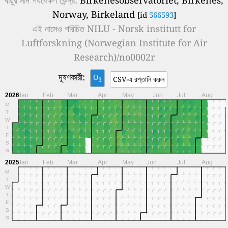
Norway, Birkeland
[id
566593
]
এই নামেও পরিচিত
NILU - Norsk institutt for
Luftforskning (Norwegian Institute for Air
Research)/no0002r
দূষণকারী:
O
CSV-এ রপ্তানি করুন
3
2026
Jan
Feb
Mar
Apr
May
Jun
Jul
Aug
M
T
W
T
F
S
S
2025
Jan
Feb
Mar
Apr
May
Jun
Jul
Aug
M
T
W
T
F
S
S