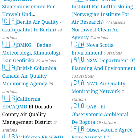
Staatsministerium Für
Institutt For Luftforskning
Umwelt Und
(Norwegian Institute For
🇩🇪
Berlin Air Quality -
Verbraucherschutz) - LfU
Air Research)
77 stations
(Luftqualität In Berlin)
Northwest Clean Air
46 stations
14
Agency
stations
7 stations
🇮🇩
🇨🇦
BMKG | Badan
Nova Scotia
Meteorologi, Klimatologi
Environment
9 stations
🇦🇺
Dan Geofisika
NSW Department Of
29 stations
🇨🇦
British Columbia,
Planning And Environment
Canada Air Quality
131 stations
🇨🇦
Monitoring Agency
NWT Air Quality
78
Monitoring Network
stations
7
🇺🇸
California
stations
🇨🇴
EDCAQMD
El Dorado
OAB - El
County Air Quality
Observatorio Ambiental
Management District
De Bogotá
75
19 stations
🇫🇷
Observatoire Agréé
stations
🇺🇸
California FRAQMD
Pour Assurer La