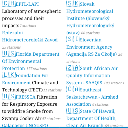
🇨🇭
🇸🇰
EPFL-LAPI
Slovak
Laboratory of atmospheric
Hydrometeorological
processes and their
Institute (Slovenský
impacts
Hydrometeorologický
7 stations
Federalni
ústav)
66 stations
🇸🇮
Hidrometeorološki Zavod
Slovenian
Environment Agency
25 stations
🇺🇸
Florida Department
(Agencija RS Za Okolje)
26
Of Environmental
stations
🇿🇦
Protection
South African Air
177 stations
🇱🇰
Foundation For
Quality Information
Environment
Climate and
System - SAAQIS
193 stations
🇨🇦
Technology (FECT)
Southeast
11 stations
🇺🇸
FRESSCA
Filtration
Saskatchewan - Airshed
for Respiratory Exposure
Association
6 stations
🇺🇸
to wildfire Smoke from
State Of Hawaii,
Swamp Cooler Air
Department Of Health,
47 stations
Galapagos UNC/USFQ
Clean Air Branch
69 stations