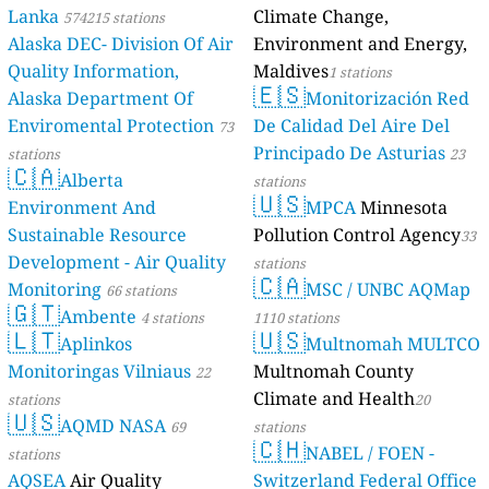
Lanka
Climate Change,
574215 stations
Alaska DEC- Division Of Air
Environment and Energy,
Quality Information,
Maldives
1 stations
🇪🇸
Alaska Department Of
Monitorización Red
Enviromental Protection
De Calidad Del Aire Del
73
Principado De Asturias
stations
23
🇨🇦
Alberta
stations
🇺🇸
Environment And
MPCA
Minnesota
Sustainable Resource
Pollution Control Agency
33
Development - Air Quality
stations
🇨🇦
Monitoring
MSC / UNBC AQMap
66 stations
🇬🇹
Ambente
4 stations
1110 stations
🇱🇹
🇺🇸
Aplinkos
Multnomah MULTCO
Monitoringas Vilniaus
Multnomah County
22
Climate and Health
stations
20
🇺🇸
AQMD NASA
69
stations
🇨🇭
NABEL / FOEN -
stations
AQSEA
Air Quality
Switzerland Federal Office