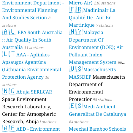
Environment Department -
Місто Air)
210 stations
🇫🇷
Environmental Planning
Madininair La
And Studies Section
Qualité De L’air En
8
Martinique
stations
7 stations
🇦🇺
🇲🇾
EPA South Australia
Malaysia
:: Air Quality In South
Department Of
Australia
Environment (DOE); Air
11 stations
🇱🇹
AAA - Aplinkos
Polluant Index
Apsaugos Agentūra
Management System
66
🇺🇸
(Lithuania Environmental
Massachusetts
stations
Protection Agency
MASSDEP
Massachusetts
16
Department of
stations
🇳🇬
Abuja SERLCAR
Environmental
Space Environment
Protection
98 stations
🇪🇸
Research Laboratory,
Medi Ambient.
Center for Atmospheric
Generalitat De Catalunya
Research, Abuja
1 stations
64 stations
🇦🇪
AED - Environment
Meechai Bamboo Schools