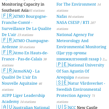
Monitoring Capacity in
For The Environment
14
Southeast Asia
85 stations
stations
🇫🇷
ATMO Bourgogne-
Nafas
84 stations
Franche-Comté -
NASA CSESP / RTI
207
Surveillance De La Qualite
stations
De L’air
National Agency For
23 stations
🇫🇷
ATMO Champagne-
Meteorology And
Ardenne
Environmental Monitoring
50 stations
🇫🇷
Atmo En Hauts-de-
(Цаг уур орчны
France - Pas-de-Calais
шинжилгээний газар )
38
21
🇵🇪
National University
stations
stations
🇫🇷
AtmoNAQ - La
Of San Agustin Of
Qualité De L’air En
Arequipa
0 stations
🇸🇪
Nouvelle Aquitaine
Natur Vårdsverket -
46
Swedish Environmental
stations
AUPP Liger Leadership
Protection Agency
71
Academy
14 stations
stations
🇦🇺
🇺🇸
Australian National
NCC
New Castle