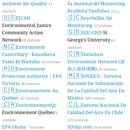
Ambient Air Quality
Za Automatski Monitoring
11
Kvaliteta Vazduha)
stations
121
🇺🇸
🇸🇨
EJCAN
Seychelles Air
stations
Environmental Justice
Monitoring
12 stations
🇬🇩
Community Action
SGU-GND
St.
Network
George’s University
28 stations
14
🇳🇿
Environment
stations
🇨🇳
Canterbury - Kaunihera
Shenzhen
Taiao Ki Waitaha
Environment Network (深
10 stations
🇦🇺
Environment
圳人居环境网)
81 stations
🇲🇽
Protection Authority | EPA
SINAICA - Sistema
Victoria
Nacional De Información
40 stations
🇨🇦
Environnement Au
De La Calidad Del Aire En
Québec
Mexico
42 stations
180 stations
🇨🇦
🇨🇱
EnvironnementQc
Sistema Nacional De
Environnement Québec
Calidad Del Aire En Chile
4
stations
135 stations
EPA Ghana
SJVAir.com
7 stations
34 stations