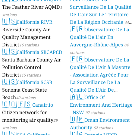
The Feather River AQMD
Surveillance De La Qualité
1
De L’air Sur Le Territoire
stations
🇺🇸
California RIVR
De La Région Occitanie
44
🇫🇷
Riverside County Air
Observatoire De La
stations
Quality Management
Qualité De L'air En
District
Auvergne-Rhône-Alpes
16 stations
84
🇺🇸
California SBCAPCD
stations
🇫🇷
Santa Barbara County Air
Observatoire De La
Pollution Control
Qualité De L'Air à Mayotte
District
- Association Agréée Pour
115 stations
🇺🇸
California SCSB
La Surveillance De La
Sonoma Coast State
Qualité De L'Air De
🇦🇺
Beach
Mayotte
Office Of
40 stations
4 stations
🇨🇴
🇪🇸
Canair.io
Environment And Heritage
Citizen network for
- NSW
97 stations
🇴🇲
monitoring air quality
Oman Environment
29
Authority
stations
62 stations
🇺🇸
🇨🇦