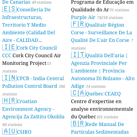
De Canarias
Programa de Educação em
49 stations
🇪🇸
Conselleria De
Qualidade do Ar
31 stations
Infraestructuras,
Purple Air
74218 stations
🇫🇷
Territorio Y Medio
Qualitair Région
Ambiente (Calidad Del
Corse - Surveillance De La
Aire - CALIDAD
Qualité De L'air En Corse
7
🇮🇪
AMBIENTAL)
Cork City Council
23 stations
stations
🇮🇹
CCC
Cork City Council Air
Qualità Dell’aria |
Monitoring Project
Agenzia Provinciale Per
53
L'ambiente | Provincia
stations
🇮🇳
CPCB - India Central
Autonoma Di Bolzano - Alto
Pollution Control Board
Adige
586
14 stations
🇨🇦
Québec CEAEQ
stations
🇭🇷
Croatian
Centre d'expertise en
Environment Agency -
analyse environnementale
Agencija Za Zaštitu Okoliša
du Québec
101 stations
🇧🇷
Rede Manual De
66 stations
🇦🇺
CSIRO
Partículas Sedimentadas