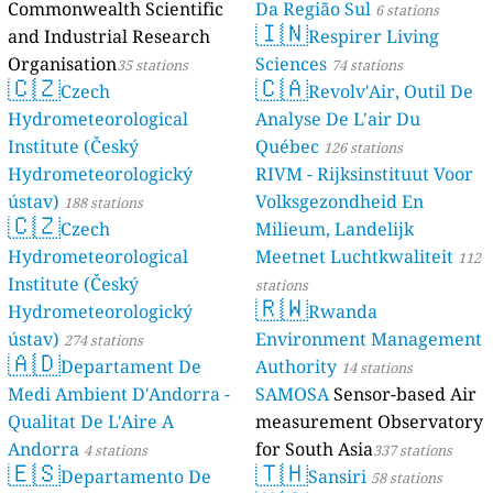
Commonwealth Scientific
Da Região Sul
6 stations
🇮🇳
and Industrial Research
Respirer Living
Organisation
Sciences
35 stations
74 stations
🇨🇿
🇨🇦
Czech
Revolv'Air, Outil De
Hydrometeorological
Analyse De L'air Du
Institute (Český
Québec
126 stations
Hydrometeorologický
RIVM - Rijksinstituut Voor
ústav)
Volksgezondheid En
188 stations
🇨🇿
Czech
Milieum, Landelijk
Hydrometeorological
Meetnet Luchtkwaliteit
112
Institute (Český
stations
🇷🇼
Hydrometeorologický
Rwanda
ústav)
Environment Management
274 stations
🇦🇩
Departament De
Authority
14 stations
Medi Ambient D'Andorra -
SAMOSA
Sensor-based Air
Qualitat De L'Aire A
measurement Observatory
Andorra
for South Asia
4 stations
337 stations
🇪🇸
🇹🇭
Departamento De
Sansiri
58 stations