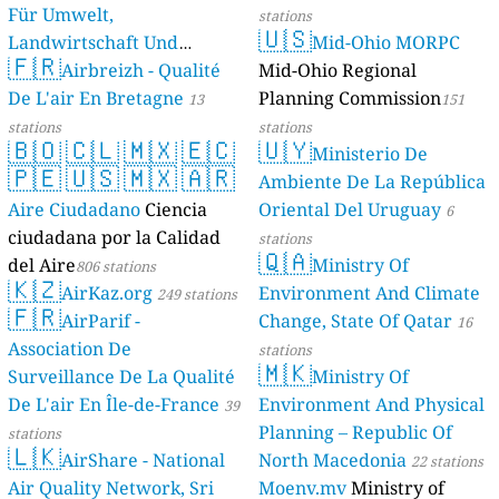
Für Umwelt,
stations
🇺🇸
Landwirtschaft Und
Mid-Ohio MORPC
🇫🇷
Geologie)
Airbreizh - Qualité
Mid-Ohio Regional
50 stations
De L'air En Bretagne
Planning Commission
13
151
stations
stations
🇧🇴
🇨🇱
🇲🇽
🇪🇨
🇺🇾
Ministerio De
🇵🇪
🇺🇸
🇲🇽
🇦🇷
Ambiente De La República
Aire Ciudadano
Ciencia
Oriental Del Uruguay
6
ciudadana por la Calidad
stations
🇶🇦
del Aire
Ministry Of
806 stations
🇰🇿
AirKaz.org
Environment And Climate
249 stations
🇫🇷
AirParif -
Change, State Of Qatar
16
Association De
stations
🇲🇰
Surveillance De La Qualité
Ministry Of
De L'air En Île-de-France
Environment And Physical
39
Planning – Republic Of
stations
🇱🇰
AirShare - National
North Macedonia
22 stations
Air Quality Network, Sri
Moenv.mv
Ministry of