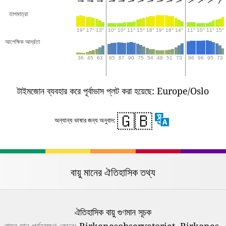
তাপমাত্রা
19°
17°
13°
10°
10°
11°
15°
18°
19°
18°
14°
11°
10°
11°
15°
আপেক্ষিক আর্দ্রতা
36
45
63
85
87
90
75
54
48
51
73
96
96
95
73
টাইমজোন ব্যবহার করে পূর্বাভাস প্লট করা হয়েছে: Europe/Oslo
🇬🇧
অন্যান্য ভাষার জন্য অনুবাদ:
বায়ু মানের ঐতিহাসিক তথ্য
ঐতিহাসিক বায়ু গুণমান সূচক
বায়ুর মান পর্যবেক্ষণ কেন্দ্র:
Birkenesobservatoriet, Birkenes,