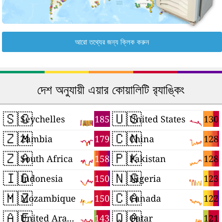
আরো তথ্যের জন্য ক্লিক করুন
দেশ অনুযায়ী এয়ার কোয়ালিটি র‍্যাঙ্কিং
🇸🇨
🇺🇸
185
130
Seychelles
United States
🇿🇲
🇨🇳
179
128
Zambia
China
🇿🇦
🇵🇰
158
128
South Africa
Pakistan
🇮🇩
🇳🇬
150
123
Indonesia
Nigeria
🇲🇿
🇨🇦
150
122
Mozambique
Canada
🇦🇪
🇶🇦
143
121
United Arab Emirates
Qatar