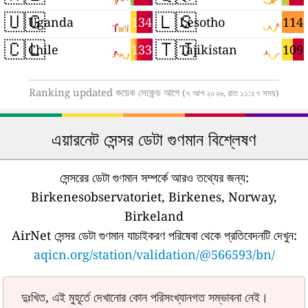
🇺🇬
🇱🇸
134
114
Uganda
Lesotho
🇨🇱
🇹🇯
133
109
Chile
Tajikistan
Ranking updated কয়েক সেকেন্ড আগে
(৭ আগ ২০২৬, রাত ১১:৫৭ সময়)
এয়ারনেট সেন্সর ডেটা গুণমান বিশ্লেষণ
সেন্সরের ডেটা গুণমান সম্পর্কে আরও তথ্যের জন্য:
Birkenesobservatoriet, Birkenes, Norway,
Birkeland
AirNet সেন্সর ডেটা গুণমান যাচাইকরণ পরিষেবা থেকে প্রতিবেদনটি দেখুন:
aqicn.org/station/validation/@566593/bn/
দুঃখিত, এই মুহূর্তে দেখানোর কোন পরিসংখ্যানগত সম্ভাবনা নেই।