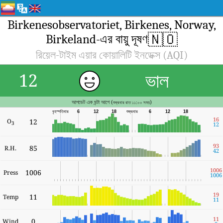
Birkenesobservatoriet, Birkenes, Norway,
🇳🇴
Birkeland-এর বায়ু দূষণ
রিয়েল-টাইম এয়ার কোয়ালিটি ইনডেক্স (AQI)
ভাল
12
আপডেট এক ঘন্টা আগে (
)
শুক্রবার রাত ১১:০০ সময়
বৃহস্পতিবার
6
12
18
শুক্রবার
6
12
18
16
O
12
3
12
93
85
R.H.
42
1006
1006
Press
1006
19
11
Temp
11
11
0
Wind