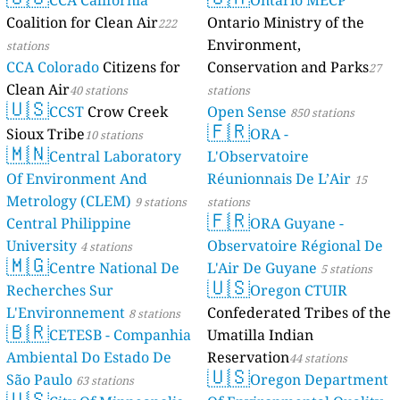
CCA California
Ontario MECP
Coalition for Clean Air
Ontario Ministry of the
222
Environment,
stations
CCA Colorado
Citizens for
Conservation and Parks
27
Clean Air
40 stations
stations
🇺🇸
CCST
Crow Creek
Open Sense
850 stations
🇫🇷
Sioux Tribe
ORA -
10 stations
🇲🇳
Central Laboratory
L'Observatoire
Of Environment And
Réunionnais De L’Air
15
Metrology (CLEM)
9 stations
stations
🇫🇷
Central Philippine
ORA Guyane -
University
Observatoire Régional De
4 stations
🇲🇬
Centre National De
L'Air De Guyane
5 stations
🇺🇸
Recherches Sur
Oregon CTUIR
L'Environnement
Confederated Tribes of the
8 stations
🇧🇷
CETESB - Companhia
Umatilla Indian
Ambiental Do Estado De
Reservation
44 stations
🇺🇸
São Paulo
Oregon Department
63 stations
🇺🇸