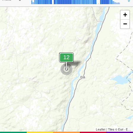
0
+
−
Leaflet
|
Tiles © Esri - Esri, DeLorme, NAVTEQ, TomTom, Intermap, iPC, USGS, FAO, NPS, NRCAN, GeoBase, Kadaster NL, Ordnance Survey, Esri Japan, METI, Esri China (Hong Kong), and the GIS User Community