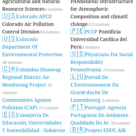
Agricultural and Natural
PANhellenic infrastructure
Resource Sciences
for Atmospheric
1 stations
🇺🇸
Colorado APCD
Composition and climatE
Colorado Air Pollution
chAnge
123 stations
🇵🇪
Control Division
PCUP
Pontificia
94 stations
🇺🇸
Colorado
Universidad Católica del
Department Of
Perú
5 stations
🇺🇸
Environmental Protection
Physicians For Social
Responsibility
46 stations
🇨🇦
Columbia Shuswap
Pennsylvania
114 stations
🇱🇺
Regional District Air
Portail De
Monitoring Project
L'Environnement Du
35
Grand-duché De
stations
Communities Against
Luxembourg
5 stations
🇵🇹
Pollution (CAP)
Portugal -Agencia
11 stations
🇪🇸
Consejería De
Portuguesa Do Ambiente -
Educación, Universidades
Qualidade Do Ar
70 stations
🇧🇷
Y Sostenibilidad - Gobierno
Projeto EDUC.AIR