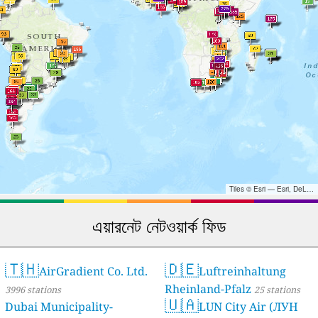
Tiles © Esri — Esri, DeLorme, NAVTEQ, TomTom, Intermap, iPC, USGS, FAO, NPS, NRCAN, GeoBase, Kadaster NL, Ordnance Survey, Esri Japan, METI, Esri China (Hong Kong), and the GIS User Community
এয়ারনেট নেটওয়ার্ক ফিড
🇹🇭
🇩🇪
AirGradient Co. Ltd.
Luftreinhaltung
Rheinland-Pfalz
3996 stations
25 stations
🇺🇦
Dubai Municipality-
LUN City Air (ЛУН