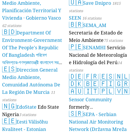
🇺🇦
Medio Ambiente,
Save Dnipro
1815
Planificación Territorial Y
stations
Vivienda · Gobierno Vasco
SEEN
16 stations
🇧🇷
SEMA_AM
62 stations
🇧🇩
Department Of
Secretaria de Estado de
Environment-Government
Meio Ambiente
75 stations
🇵🇪
Of The People's Republic
SENAMHI
Servicio
Of Bangladesh পরিবেশ
Nacional de Meteorología
অধিদপ্তর-গণপ্রজাতন্ত্রী বাংলাদেশ সরকার
e Hidrología del Perú
14
🇪🇸
Direccion General
17 stations
stations
🇩🇪
🇫🇷
🇪🇸
🇳🇱
Medio Ambiente,
🇩🇰
🇧🇪
🇫🇮
🇬🇷
Comunidad Autónoma De
🇦🇺
🇮🇹
🇵🇱
🇻🇳
La Región De Murcia
11
Sensor Community
stations
🇳🇬
EdoState
Edo State
formerly
🇸🇷
Nigeria
luftdaten.info
SEPA - Serbian
3 stations
35814 stations
🇪🇪
Eesti Välisõhu
National Air Monitoring
Kvaliteet - Estonian
Network (Državna Mreža