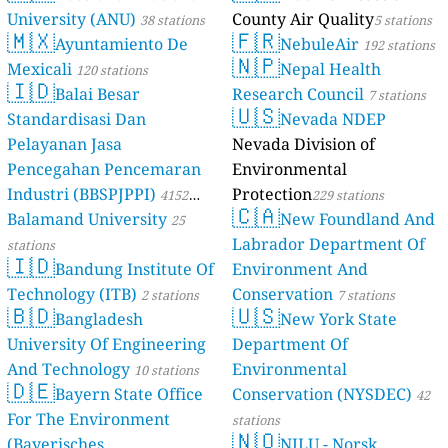
University (ANU)
County Air Quality
38 stations
5 stations
🇲🇽
🇫🇷
Ayuntamiento De
NebuleAir
192 stations
🇳🇵
Mexicali
Nepal Health
120 stations
🇮🇩
Balai Besar
Research Council
7 stations
🇺🇸
Standardisasi Dan
Nevada NDEP
Pelayanan Jasa
Nevada Division of
Pencegahan Pencemaran
Environmental
Industri (BBSPJPPI)
Protection
4152
229 stations
🇨🇦
Balamand University
New Foundland And
stations
25
Labrador Department Of
stations
🇮🇩
Bandung Institute Of
Environment And
Technology (ITB)
Conservation
2 stations
7 stations
🇧🇩
🇺🇸
Bangladesh
New York State
University Of Engineering
Department Of
And Technology
Environmental
10 stations
🇩🇪
Bayern State Office
Conservation (NYSDEC)
42
For The Environment
stations
🇳🇴
(Bayerisches
NILU - Norsk