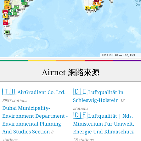
Tiles © Esri — Esri, DeLorme, NAVTEQ, TomTom, Intermap, iPC, USGS, FAO, NPS, NRCAN, GeoBase, Kadaster NL, Ordnance Survey, Esri Japan, METI, Esri China (Hong Kong), and the GIS User Community
Airnet 網路來源
🇹🇭
🇩🇪
AirGradient Co. Ltd.
Luftqualität In
Schleswig-Holstein
3987 stations
15
Dubai Municipality-
stations
🇩🇪
Environment Department -
Luftqualität | Nds.
Environmental Planning
Ministerium Für Umwelt,
And Studies Section
Energie Und Klimaschutz
8
stations
28 stations