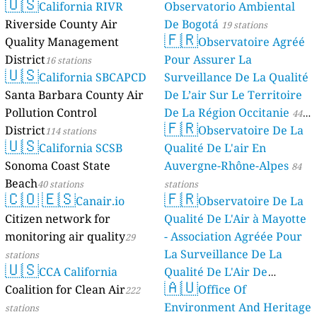
🇺🇸
California RIVR
Observatorio Ambiental
Riverside County Air
De Bogotá
19 stations
🇫🇷
Quality Management
Observatoire Agréé
District
Pour Assurer La
16 stations
🇺🇸
California SBCAPCD
Surveillance De La Qualité
Santa Barbara County Air
De L’air Sur Le Territoire
Pollution Control
De La Région Occitanie
44
🇫🇷
District
Observatoire De La
114 stations
stations
🇺🇸
California SCSB
Qualité De L'air En
Sonoma Coast State
Auvergne-Rhône-Alpes
84
Beach
40 stations
stations
🇨🇴
🇪🇸
🇫🇷
Canair.io
Observatoire De La
Citizen network for
Qualité De L'Air à Mayotte
monitoring air quality
- Association Agréée Pour
29
La Surveillance De La
stations
🇺🇸
CCA California
Qualité De L'Air De
🇦🇺
Coalition for Clean Air
Mayotte
Office Of
222
4 stations
Environment And Heritage
stations