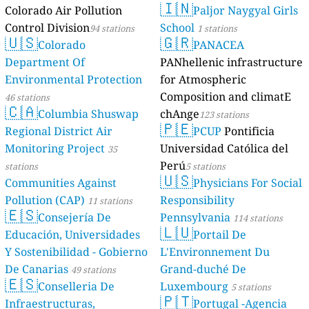
🇮🇳
Colorado Air Pollution
Paljor Naygyal Girls
Control Division
School
94 stations
1 stations
🇺🇸
🇬🇷
Colorado
PANACEA
Department Of
PANhellenic infrastructure
Environmental Protection
for Atmospheric
Composition and climatE
46 stations
🇨🇦
Columbia Shuswap
chAnge
123 stations
🇵🇪
Regional District Air
PCUP
Pontificia
Monitoring Project
Universidad Católica del
35
Perú
stations
5 stations
🇺🇸
Communities Against
Physicians For Social
Pollution (CAP)
Responsibility
11 stations
🇪🇸
Consejería De
Pennsylvania
114 stations
🇱🇺
Educación, Universidades
Portail De
Y Sostenibilidad - Gobierno
L'Environnement Du
De Canarias
Grand-duché De
49 stations
🇪🇸
Conselleria De
Luxembourg
5 stations
🇵🇹
Infraestructuras,
Portugal -Agencia