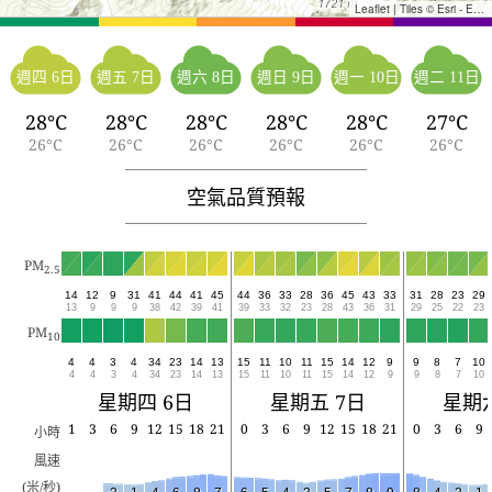
Leaflet
|
Tiles © Esri - Esri, DeLorme, NAVTEQ, TomTom, Intermap, iPC, USGS, FAO, NPS, NRCAN, GeoBase, Kadaster NL, Ordnance Survey, Esri Japan, METI, Esri China (Hong Kong), and the GIS User Community
週四 6日
週五 7日
週六 8日
週日 9日
週一 10日
週二 11日
28°C
28°C
28°C
28°C
28°C
27°C
26°C
26°C
26°C
26°C
26°C
26°C
空氣品質預報
PM
2.5
14
12
9
31
41
44
41
45
44
36
33
28
36
45
43
33
31
28
23
29
13
9
9
9
38
42
39
41
39
33
32
23
28
43
36
31
29
25
22
23
PM
10
4
4
3
4
34
23
14
13
15
11
10
11
15
14
12
9
9
8
7
10
4
4
3
4
34
23
14
13
15
11
10
11
15
14
12
9
9
8
7
10
星期四 6日
星期五 7日
星期六
1
3
6
9
12
15
18
21
0
3
6
9
12
15
18
21
0
3
6
9
小時
風速
(米/秒)