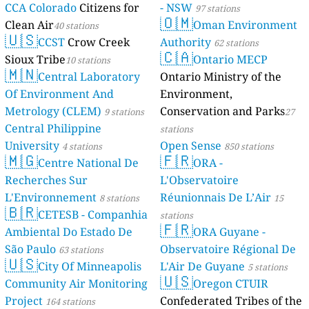
CCA Colorado
Citizens for
- NSW
97 stations
🇴🇲
Clean Air
Oman Environment
40 stations
🇺🇸
CCST
Crow Creek
Authority
62 stations
🇨🇦
Sioux Tribe
Ontario MECP
10 stations
🇲🇳
Central Laboratory
Ontario Ministry of the
Of Environment And
Environment,
Metrology (CLEM)
Conservation and Parks
9 stations
27
Central Philippine
stations
University
Open Sense
4 stations
850 stations
🇲🇬
🇫🇷
Centre National De
ORA -
Recherches Sur
L'Observatoire
L'Environnement
Réunionnais De L’Air
8 stations
15
🇧🇷
CETESB - Companhia
stations
🇫🇷
Ambiental Do Estado De
ORA Guyane -
São Paulo
Observatoire Régional De
63 stations
🇺🇸
City Of Minneapolis
L'Air De Guyane
5 stations
🇺🇸
Community Air Monitoring
Oregon CTUIR
Project
Confederated Tribes of the
164 stations