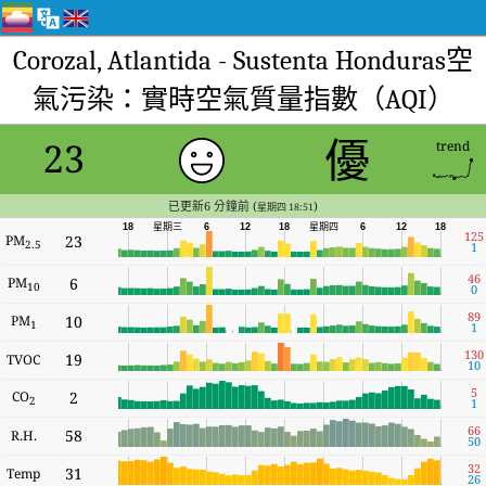
Corozal, Atlantida - Sustenta Honduras空
氣污染：實時空氣質量指數（AQI）
優
23
trend
已更新6 分鐘前 (
)
星期四 18:51
18
星期三
6
12
18
星期四
6
12
18
125
PM
23
2.5
1
46
PM
6
10
0
89
PM
10
1
1
130
19
TVOC
10
5
CO
2
2
1
66
58
R.H.
50
32
31
Temp
26