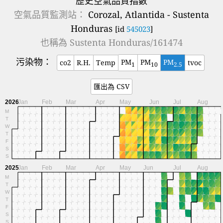
歷史空氣品質指數
空氣品質監測站：
Corozal, Atlantida - Sustenta
Honduras
[id
545023
]
也稱為
Sustenta Honduras/161474
污染物：
PM
PM
PM
co2
R.H.
Temp
tvoc
1
10
2.5
匯出為 CSV
2026
Jan
Feb
Mar
Apr
May
Jun
Jul
Aug
M
T
W
T
F
S
S
2025
Jan
Feb
Mar
Apr
May
Jun
Jul
Aug
M
T
W
T
F
S
S