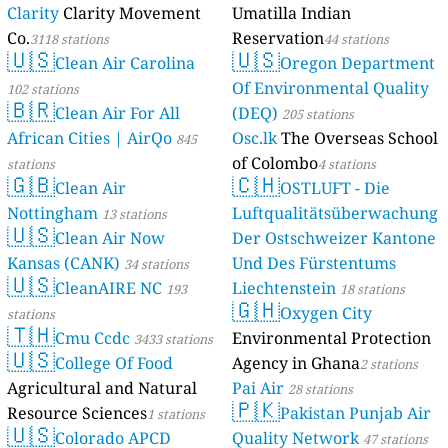
Clarity
Clarity Movement
Umatilla Indian
Co.
Reservation
3118 stations
44 stations
🇺🇸
🇺🇸
Clean Air Carolina
Oregon Department
Of Environmental Quality
102 stations
🇧🇷
Clean Air For All
(DEQ)
205 stations
African Cities | AirQo
Osc.lk
The Overseas School
845
of Colombo
stations
4 stations
🇬🇧
🇨🇭
Clean Air
OSTLUFT - Die
Nottingham
Luftqualitätsüberwachung
13 stations
🇺🇸
Clean Air Now
Der Ostschweizer Kantone
Kansas (CANK)
Und Des Fürstentums
34 stations
🇺🇸
CleanAIRE NC
Liechtenstein
193
18 stations
🇬🇭
Oxygen City
stations
🇹🇭
Cmu Ccdc
Environmental Protection
3433 stations
🇺🇸
College Of Food
Agency in Ghana
2 stations
Agricultural and Natural
Pai Air
28 stations
🇵🇰
Resource Sciences
Pakistan Punjab Air
1 stations
🇺🇸
Colorado APCD
Quality Network
47 stations