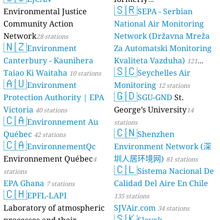
🇸🇷
Environmental Justice
luftdaten.info
SEPA - Serbian
35809 stations
Community Action
National Air Monitoring
Network
Network (Državna Mreža
28 stations
🇳🇿
Environment
Za Automatski Monitoring
Canterbury - Kaunihera
Kvaliteta Vazduha)
121
🇸🇨
Taiao Ki Waitaha
Seychelles Air
10 stations
stations
🇦🇺
Environment
Monitoring
12 stations
🇬🇩
Protection Authority | EPA
SGU-GND
St.
Victoria
George’s University
40 stations
14
🇨🇦
Environnement Au
stations
🇨🇳
Québec
Shenzhen
42 stations
🇨🇦
EnvironnementQc
Environment Network (深
Environnement Québec
圳人居环境网)
4
81 stations
🇨🇱
Sistema Nacional De
stations
EPA Ghana
Calidad Del Aire En Chile
7 stations
🇨🇭
EPFL-LAPI
135 stations
Laboratory of atmospheric
SJVAir.com
34 stations
🇸🇰
processes and their
Slovak