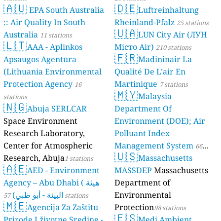
🇦🇺
🇩🇪
EPA South Australia
Luftreinhaltung
:: Air Quality In South
Rheinland-Pfalz
25 stations
🇺🇦
Australia
LUN City Air (ЛУН
11 stations
🇱🇹
AAA - Aplinkos
Місто Air)
210 stations
🇫🇷
Apsaugos Agentūra
Madininair La
(Lithuania Environmental
Qualité De L’air En
Protection Agency
Martinique
16
7 stations
🇲🇾
Malaysia
stations
🇳🇬
Abuja SERLCAR
Department Of
Space Environment
Environment (DOE); Air
Research Laboratory,
Polluant Index
Center for Atmospheric
Management System
66
🇺🇸
Research, Abuja
Massachusetts
1 stations
stations
🇦🇪
AED - Environment
MASSDEP
Massachusetts
Agency – Abu Dhabi ( هيئة
Department of
البيئة - أبو ظبي)
Environmental
57 stations
🇲🇪
Agencija Za Zaštitu
Protection
98 stations
🇪🇸
Prirode I životne Sredine -
Medi Ambient.