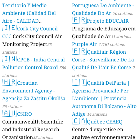
Territorio Y Medio
Portuguesa Do Ambiente -
Ambiente (Calidad Del
Qualidade Do Ar
70 stations
🇧🇷
Aire - CALIDAD
Projeto EDUC.AIR
🇮🇪
AMBIENTAL)
Cork City Council
Programa de Educação em
23 stations
CCC
Cork City Council Air
Qualidade do Ar
31 stations
Monitoring Project
Purple Air
53
74161 stations
🇫🇷
Qualitair Région
stations
🇮🇳
CPCB - India Central
Corse - Surveillance De La
Pollution Control Board
Qualité De L'air En Corse
586
7
stations
stations
🇭🇷
🇮🇹
Croatian
Qualità Dell’aria |
Environment Agency -
Agenzia Provinciale Per
Agencija Za Zaštitu Okoliša
L'ambiente | Provincia
Autonoma Di Bolzano - Alto
66 stations
🇦🇺
CSIRO
Adige
14 stations
🇨🇦
Commonwealth Scientific
Québec CEAEQ
and Industrial Research
Centre d'expertise en
Organisation
analyse environnementale
35 stations