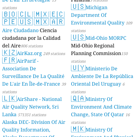
🇺🇸
Michigan
stations
🇧🇴
🇨🇱
🇲🇽
🇪🇨
Department Of
🇵🇪
🇺🇸
🇲🇽
🇦🇷
Environmental Quality
109
Aire Ciudadano
Ciencia
stations
🇺🇸
ciudadana por la Calidad
Mid-Ohio MORPC
del Aire
Mid-Ohio Regional
806 stations
🇰🇿
AirKaz.org
Planning Commission
249 stations
150
🇫🇷
AirParif -
stations
🇺🇾
Association De
Ministerio De
Surveillance De La Qualité
Ambiente De La República
De L'air En Île-de-France
Oriental Del Uruguay
39
6
stations
stations
🇱🇰
🇶🇦
AirShare - National
Ministry Of
Air Quality Network, Sri
Environment And Climate
Lanka
Change, State Of Qatar
571351 stations
16
Alaska DEC- Division Of Air
stations
🇲🇰
Quality Information,
Ministry Of