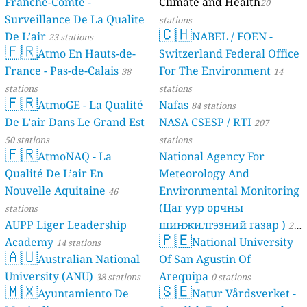
Franche-Comté -
Climate and Health
20
Surveillance De La Qualite
stations
🇨🇭
De L’air
NABEL / FOEN -
23 stations
🇫🇷
Atmo En Hauts-de-
Switzerland Federal Office
France - Pas-de-Calais
For The Environment
38
14
stations
stations
🇫🇷
AtmoGE - La Qualité
Nafas
84 stations
De L’air Dans Le Grand Est
NASA CSESP / RTI
207
50 stations
stations
🇫🇷
AtmoNAQ - La
National Agency For
Qualité De L’air En
Meteorology And
Nouvelle Aquitaine
Environmental Monitoring
46
(Цаг уур орчны
stations
AUPP Liger Leadership
шинжилгээний газар )
21
🇵🇪
Academy
National University
14 stations
stations
🇦🇺
Australian National
Of San Agustin Of
University (ANU)
Arequipa
38 stations
0 stations
🇲🇽
🇸🇪
Ayuntamiento De
Natur Vårdsverket -