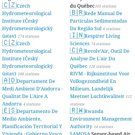
🇨🇿
Czech
du Québec
101 stations
🇧🇷
Hydrometeorological
Rede Manual De
Institute (Český
Partículas Sedimentadas
Hydrometeorologický
Da Região Sul
6 stations
🇮🇳
ústav)
Respirer Living
274 stations
🇨🇿
Czech
Sciences
74 stations
🇨🇦
Hydrometeorological
Revolv'Air, Outil De
Institute (Český
Analyse De L'air Du
Hydrometeorologický
Québec
126 stations
ústav)
RIVM - Rijksinstituut Voor
188 stations
🇦🇩
Departament De
Volksgezondheid En
Medi Ambient D'Andorra -
Milieum, Landelijk
Qualitat De L'Aire A
Meetnet Luchtkwaliteit
112
Andorra
4 stations
stations
🇪🇸
🇷🇼
Departamento De
Rwanda
Medio Ambiente,
Environment Management
Planificación Territorial Y
Authority
14 stations
Vivienda · Gobierno Vasco
SAMOSA
Sensor-based Air