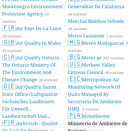
Montenegro Environement
Generalitat De Catalunya
Protection Agency
10
64 stations
Meechai Bamboo Schools
stations
🇫🇷
Air Pays De La Loire
36 stations
Meteo Lausanne
26 stations
1 stations
🇬🇧
🇲🇬
Air Quality In Wales
Meteo Madagascar
9
33 stations
stations
🇨🇦
🇧🇬
Air Quality Ontario -
Meter.ac
165 stations
🇺🇸
The Ontario Ministry Of
Methow Valley
The Environment And
Citizens Council
38 stations
🇪🇨
Climate Change
Metropolitan Air
38 stations
🇩🇪
Air Quality, Saxon
Monitoring Network Of
State Office (Luftqualität
Quito Managed By
Sächsisches Landesamt
Secretaria De Ambiente
Für Umwelt,
DMQ.
9 stations
🇵🇦
Landwirtschaft Und
MiAmbiente
🇫🇷
Geologie)
Airbreizh - Qualité
Ministerio de Ambiente de
50 stations
De L'air En Bretagne
Panamá
13
5 stations