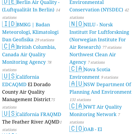
🇩🇪
Berlin Air Quality -
Verbraucherschutz) - LfU
Environmental
(Luftqualität In Berlin)
Conservation (NYSDEC)
46 stations
14
42
stations
stations
🇮🇩
🇳🇴
BMKG | Badan
NILU - Norsk
Meteorologi, Klimatologi
Institutt For Luftforskning
Dan Geofisika
(Norwegian Institute For
29 stations
🇨🇦
British Columbia,
Air Research)
77 stations
Canada Air Quality
Northwest Clean Air
Monitoring Agency
Agency
78
7 stations
🇨🇦
Nova Scotia
stations
🇺🇸
California
Environment
9 stations
🇦🇺
EDCAQMD
El Dorado
NSW Department Of
County Air Quality
Planning And Environment
Management District
75
131 stations
🇨🇦
NWT Air Quality
stations
🇺🇸
California FRAQMD
Monitoring Network
7
The Feather River AQMD
1
stations
🇨🇴
OAB - El
stations