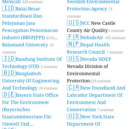
Mexicali
Swedish Environmental
120 stations
🇮🇩
Balai Besar
Protection Agency
71
Standardisasi Dan
stations
🇺🇸
Pelayanan Jasa
NCC
New Castle
Pencegahan Pencemaran
County Air Quality
5 stations
🇫🇷
Industri (BBSPJPPI)
NebuleAir
4152
192 stations
🇳🇵
Balamand University
Nepal Health
stations
25
Research Council
stations
7 stations
🇮🇩
🇺🇸
Bandung Institute Of
Nevada NDEP
Technology (ITB)
Nevada Division of
2 stations
🇧🇩
Bangladesh
Environmental
University Of Engineering
Protection
229 stations
🇨🇦
And Technology
New Foundland And
10 stations
🇩🇪
Bayern State Office
Labrador Department Of
For The Environment
Environment And
(Bayerisches
Conservation
7 stations
🇺🇸
Staatsministerium Für
New York State
Umwelt Und
Department Of