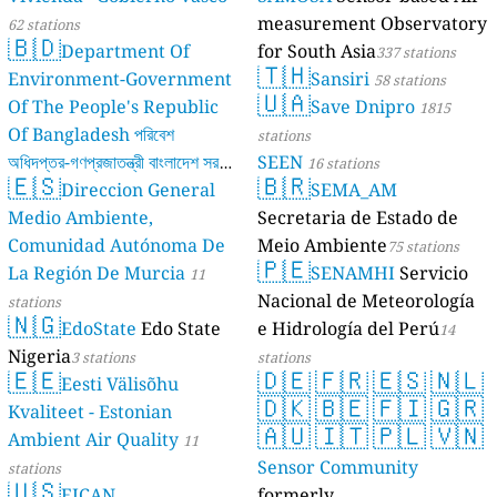
measurement Observatory
62 stations
🇧🇩
Department Of
for South Asia
337 stations
🇹🇭
Environment-Government
Sansiri
58 stations
🇺🇦
Of The People's Republic
Save Dnipro
1815
Of Bangladesh পরিবেশ
stations
অধিদপ্তর-গণপ্রজাতন্ত্রী বাংলাদেশ সরকার
SEEN
16 stations
🇪🇸
🇧🇷
Direccion General
SEMA_AM
17 stations
Medio Ambiente,
Secretaria de Estado de
Comunidad Autónoma De
Meio Ambiente
75 stations
🇵🇪
La Región De Murcia
SENAMHI
Servicio
11
Nacional de Meteorología
stations
🇳🇬
EdoState
Edo State
e Hidrología del Perú
14
Nigeria
3 stations
stations
🇪🇪
🇩🇪
🇫🇷
🇪🇸
🇳🇱
Eesti Välisõhu
🇩🇰
🇧🇪
🇫🇮
🇬🇷
Kvaliteet - Estonian
🇦🇺
🇮🇹
🇵🇱
🇻🇳
Ambient Air Quality
11
Sensor Community
stations
🇺🇸
EJCAN
formerly