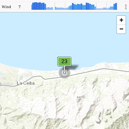
8
7
Wind
0
+
−