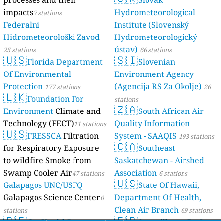
impacts
Hydrometeorological
7 stations
Federalni
Institute (Slovenský
Hidrometeorološki Zavod
Hydrometeorologický
ústav)
25 stations
66 stations
🇺🇸
🇸🇮
Florida Department
Slovenian
Of Environmental
Environment Agency
Protection
(Agencija RS Za Okolje)
177 stations
26
🇱🇰
Foundation For
stations
🇿🇦
Environment
Climate and
South African Air
Technology (FECT)
Quality Information
11 stations
🇺🇸
FRESSCA
Filtration
System - SAAQIS
193 stations
🇨🇦
for Respiratory Exposure
Southeast
to wildfire Smoke from
Saskatchewan - Airshed
Swamp Cooler Air
Association
47 stations
6 stations
🇺🇸
Galapagos UNC/USFQ
State Of Hawaii,
Galapagos Science Center
Department Of Health,
0
Clean Air Branch
stations
69 stations
🇵🇪
🇫🇷