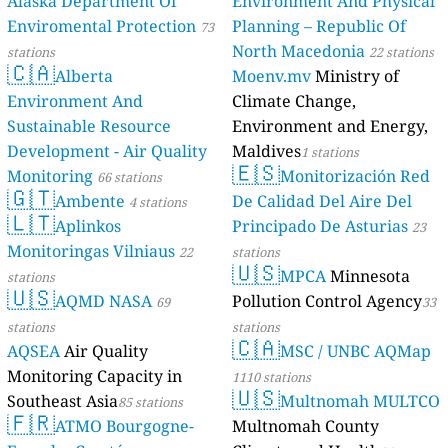
Alaska Department Of
Environment And Physical
Enviromental Protection
Planning – Republic Of
73
North Macedonia
stations
22 stations
🇨🇦
Alberta
Moenv.mv
Ministry of
Environment And
Climate Change,
Sustainable Resource
Environment and Energy,
Development - Air Quality
Maldives
1 stations
🇪🇸
Monitoring
Monitorización Red
66 stations
🇬🇹
Ambente
De Calidad Del Aire Del
4 stations
🇱🇹
Aplinkos
Principado De Asturias
23
Monitoringas Vilniaus
22
stations
🇺🇸
MPCA
Minnesota
stations
🇺🇸
AQMD NASA
Pollution Control Agency
69
33
stations
stations
🇨🇦
AQSEA
Air Quality
MSC / UNBC AQMap
Monitoring Capacity in
1110 stations
🇺🇸
Southeast Asia
Multnomah MULTCO
85 stations
🇫🇷
ATMO Bourgogne-
Multnomah County