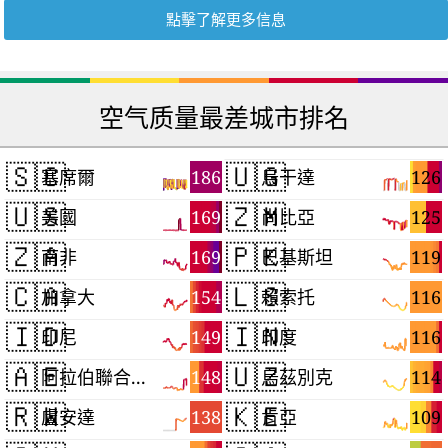
點擊了解更多信息
空气质量最差城市排名
🇸🇨
🇺🇬
186
126
塞席爾
烏干達
🇺🇸
🇿🇲
169
125
美國
尚比亞
🇿🇦
🇵🇰
169
119
南非
巴基斯坦
🇨🇦
🇱🇸
154
116
加拿大
賴索托
🇮🇩
🇮🇳
149
116
印尼
印度
🇦🇪
🇺🇿
148
114
阿拉伯聯合大公國
烏茲別克
🇷🇼
🇰🇪
138
109
盧安達
肯亞