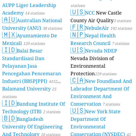
AUPP Liger Leadership
stations
🇺🇸
Academy
NCC
New Castle
14 stations
🇦🇺
Australian National
County Air Quality
5 stations
🇫🇷
University (ANU)
NebuleAir
38 stations
192 stations
🇲🇽
🇳🇵
Ayuntamiento De
Nepal Health
Mexicali
Research Council
120 stations
7 stations
🇮🇩
🇺🇸
Balai Besar
Nevada NDEP
Standardisasi Dan
Nevada Division of
Pelayanan Jasa
Environmental
Pencegahan Pencemaran
Protection
229 stations
🇨🇦
Industri (BBSPJPPI)
New Foundland And
4152
Balamand University
Labrador Department Of
stations
25
Environment And
stations
🇮🇩
Bandung Institute Of
Conservation
7 stations
🇺🇸
Technology (ITB)
New York State
2 stations
🇧🇩
Bangladesh
Department Of
University Of Engineering
Environmental
And Technology
Conservation (NYSDEC)
10 stations
42