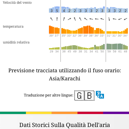
Velocità del vento
3
5
4
2
2
3
3
3
2
3
3
3
2
2
temperatura
39°
37°
35°
33°
32°
36°
39°
38°
36°
33°
31°
31°
30°
34°
umidità relativa
29
34
38
45
49
38
31
34
41
50
59
59
61
48
Previsione tracciata utilizzando il fuso orario:
Asia/Karachi
🇬🇧
Traduzione per altre lingue:
Dati Storici Sulla Qualità Dell'aria