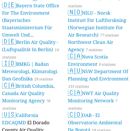
🇩🇪
Bayern State Office
stations
🇳🇴
For The Environment
NILU - Norsk
(Bayerisches
Institutt For Luftforskning
Staatsministerium Für
(Norwegian Institute For
Umwelt Und
Air Research)
77 stations
🇩🇪
Berlin Air Quality -
Verbraucherschutz) - LfU
Northwest Clean Air
(Luftqualität In Berlin)
Agency
46 stations
14
7 stations
🇨🇦
Nova Scotia
stations
🇮🇩
BMKG | Badan
Environment
9 stations
🇦🇺
Meteorologi, Klimatologi
NSW Department Of
Dan Geofisika
Planning And Environment
29 stations
🇨🇦
British Columbia,
131 stations
🇨🇦
Canada Air Quality
NWT Air Quality
Monitoring Agency
Monitoring Network
78
7
stations
stations
🇺🇸
🇨🇴
California
OAB - El
EDCAQMD
El Dorado
Observatorio Ambiental
County Air Quality
De Bogotá
19 stations