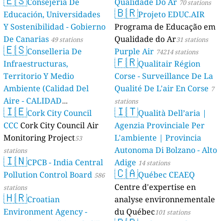
🇪🇸
Consejería De
Qualidade Do Ar
70 stations
🇧🇷
Educación, Universidades
Projeto EDUC.AIR
Y Sostenibilidad - Gobierno
Programa de Educação em
De Canarias
Qualidade do Ar
49 stations
31 stations
🇪🇸
Conselleria De
Purple Air
74214 stations
🇫🇷
Infraestructuras,
Qualitair Région
Territorio Y Medio
Corse - Surveillance De La
Ambiente (Calidad Del
Qualité De L'air En Corse
7
Aire - CALIDAD
stations
🇮🇪
🇮🇹
AMBIENTAL)
Cork City Council
Qualità Dell’aria |
23 stations
CCC
Cork City Council Air
Agenzia Provinciale Per
Monitoring Project
L'ambiente | Provincia
53
Autonoma Di Bolzano - Alto
stations
🇮🇳
CPCB - India Central
Adige
14 stations
🇨🇦
Pollution Control Board
Québec CEAEQ
586
Centre d'expertise en
stations
🇭🇷
Croatian
analyse environnementale
Environment Agency -
du Québec
101 stations