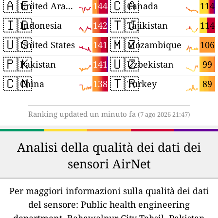
🇦🇪
🇨🇦
144
114
United Arab Emirates
Canada
🇮🇩
🇹🇯
142
114
Indonesia
Tajikistan
🇺🇸
🇲🇿
141
106
United States
Mozambique
🇵🇰
🇺🇿
141
99
Pakistan
Uzbekistan
🇨🇳
🇹🇷
138
89
China
Turkey
Ranking updated un minuto fa
(7 ago 2026 21:47)
Analisi della qualità dei dati dei
sensori AirNet
Per maggiori informazioni sulla qualità dei dati
del sensore:
Public health engineering