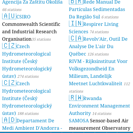
🇧🇷
Agencija Za Zaštitu Okoliša
Rede Manual De
Partículas Sedimentadas
66 stations
🇦🇺
CSIRO
Da Região Sul
6 stations
🇮🇳
Commonwealth Scientific
Respirer Living
and Industrial Research
Sciences
74 stations
🇨🇦
Organisation
Revolv'Air, Outil De
35 stations
🇨🇿
Czech
Analyse De L'air Du
Hydrometeorological
Québec
126 stations
Institute (Český
RIVM - Rijksinstituut Voor
Hydrometeorologický
Volksgezondheid En
ústav)
Milieum, Landelijk
274 stations
🇨🇿
Czech
Meetnet Luchtkwaliteit
112
Hydrometeorological
stations
🇷🇼
Institute (Český
Rwanda
Hydrometeorologický
Environment Management
ústav)
Authority
188 stations
14 stations
🇦🇩
Departament De
SAMOSA
Sensor-based Air
Medi Ambient D'Andorra -
measurement Observatory