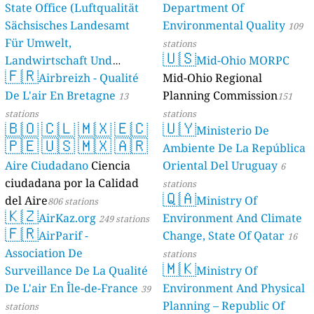
State Office (Luftqualität
Department Of
Sächsisches Landesamt
Environmental Quality
109
Für Umwelt,
stations
🇺🇸
Landwirtschaft Und
Mid-Ohio MORPC
🇫🇷
Geologie)
Airbreizh - Qualité
Mid-Ohio Regional
50 stations
De L'air En Bretagne
Planning Commission
13
151
stations
stations
🇧🇴
🇨🇱
🇲🇽
🇪🇨
🇺🇾
Ministerio De
🇵🇪
🇺🇸
🇲🇽
🇦🇷
Ambiente De La República
Aire Ciudadano
Ciencia
Oriental Del Uruguay
6
ciudadana por la Calidad
stations
🇶🇦
del Aire
Ministry Of
806 stations
🇰🇿
AirKaz.org
Environment And Climate
249 stations
🇫🇷
AirParif -
Change, State Of Qatar
16
Association De
stations
🇲🇰
Surveillance De La Qualité
Ministry Of
De L'air En Île-de-France
Environment And Physical
39
Planning – Republic Of
stations