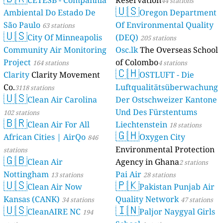
CETESB - Companhia
Reservation
44 stations
🇺🇸
Ambiental Do Estado De
Oregon Department
São Paulo
Of Environmental Quality
63 stations
🇺🇸
City Of Minneapolis
(DEQ)
205 stations
Community Air Monitoring
Osc.lk
The Overseas School
Project
of Colombo
164 stations
4 stations
🇨🇭
Clarity
Clarity Movement
OSTLUFT - Die
Co.
Luftqualitätsüberwachung
3118 stations
🇺🇸
Clean Air Carolina
Der Ostschweizer Kantone
Und Des Fürstentums
102 stations
🇧🇷
Clean Air For All
Liechtenstein
18 stations
🇬🇭
African Cities | AirQo
Oxygen City
846
Environmental Protection
stations
🇬🇧
Clean Air
Agency in Ghana
2 stations
Nottingham
Pai Air
13 stations
28 stations
🇺🇸
🇵🇰
Clean Air Now
Pakistan Punjab Air
Kansas (CANK)
Quality Network
34 stations
47 stations
🇺🇸
🇮🇳
CleanAIRE NC
Paljor Naygyal Girls
194