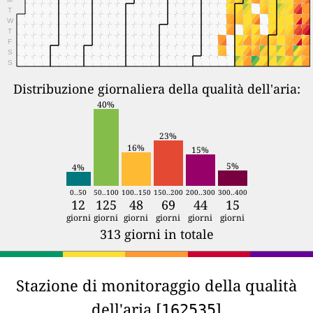
T
W
T
F
S
S
Distribuzione giornaliera della qualità dell'aria:
40%
23%
16%
15%
5%
4%
0..50
50..100
100..150
150..200
200..300
300..400
12
125
48
69
44
15
giorni
giorni
giorni
giorni
giorni
giorni
313 giorni in totale
Stazione di monitoraggio della qualità
dell'aria [
]
162535