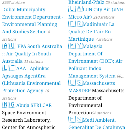
Rheinland-Pfalz
3995 stations
25 stations
🇺🇦
Dubai Municipality-
LUN City Air (ЛУН
Environment Department -
Місто Air)
210 stations
🇫🇷
Environmental Planning
Madininair La
And Studies Section
Qualité De L’air En
8
Martinique
stations
7 stations
🇦🇺
🇲🇾
EPA South Australia
Malaysia
:: Air Quality In South
Department Of
Australia
Environment (DOE); Air
11 stations
🇱🇹
AAA - Aplinkos
Polluant Index
Apsaugos Agentūra
Management System
66
🇺🇸
(Lithuania Environmental
Massachusetts
stations
Protection Agency
MASSDEP
Massachusetts
16
Department of
stations
🇳🇬
Abuja SERLCAR
Environmental
Space Environment
Protection
98 stations
🇪🇸
Research Laboratory,
Medi Ambient.
Center for Atmospheric
Generalitat De Catalunya