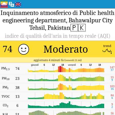
Inquinamento atmosferico di Public health
engineering department, Bahawalpur City
🇵🇰
Tehsil, Pakistan
indice di qualità dell'aria in tempo reale (AQI)
Moderato
74
trend
aggiornato 4 minuti fa (
)
venerdì 21:44
giovedì
6
12
18
venerdì
6
12
18
147
PM
74
2.5
37
55
PM
23
10
9
103
PM
38
1
16
84
13
TVOC
6
9
CO
6
2
2
56
51
R.H.