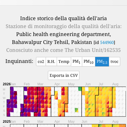
Indice storico della qualità dell'aria
Stazione di monitoraggio della qualità dell'aria:
Public health engineering department,
Bahawalpur City Tehsil, Pakistan
[id
544960
]
Conosciuto anche come
The Urban Unit/162535
Inquinanti:
PM
PM
PM
co2
R.H.
Temp
tvoc
1
10
2.5
Esporta in CSV
2026
Jan
Feb
Mar
Apr
May
Jun
Jul
Aug
M
T
W
T
F
S
S
2025
Jan
Feb
Mar
Apr
May
Jun
Jul
Aug
M