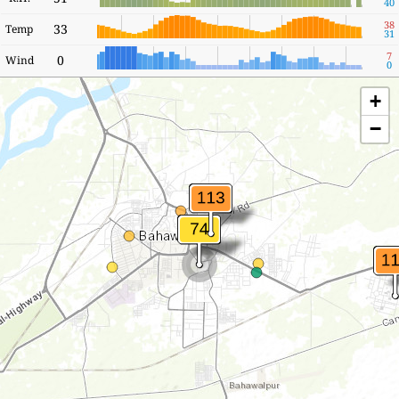
40
38
33
Temp
31
7
0
Wind
0
+
−