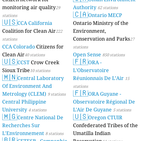
monitoring air quality
Authority
29
62 stations
🇨🇦
Ontario MECP
stations
🇺🇸
CCA California
Ontario Ministry of the
Coalition for Clean Air
Environment,
222
Conservation and Parks
stations
27
CCA Colorado
Citizens for
stations
Clean Air
Open Sense
40 stations
850 stations
🇺🇸
🇫🇷
CCST
Crow Creek
ORA -
Sioux Tribe
L'Observatoire
10 stations
🇲🇳
Central Laboratory
Réunionnais De L’Air
15
Of Environment And
stations
🇫🇷
Metrology (CLEM)
ORA Guyane -
9 stations
Central Philippine
Observatoire Régional De
University
L'Air De Guyane
4 stations
5 stations
🇲🇬
🇺🇸
Centre National De
Oregon CTUIR
Recherches Sur
Confederated Tribes of the
L'Environnement
Umatilla Indian
8 stations
🇧🇷