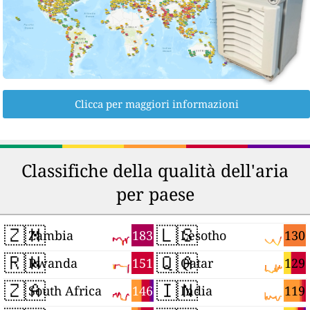
Clicca per maggiori informazioni
Classifiche della qualità dell'aria
per paese
🇿🇲
🇱🇸
183
130
Zambia
Lesotho
🇷🇼
🇶🇦
151
129
Rwanda
Qatar
🇿🇦
🇮🇳
146
119
South Africa
India