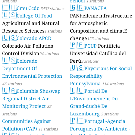
School
stations
1 stations
🇹🇭
🇬🇷
Cmu Ccdc
PANACEA
3437 stations
🇺🇸
College Of Food
PANhellenic infrastructure
Agricultural and Natural
for Atmospheric
Resource Sciences
Composition and climatE
1 stations
🇺🇸
Colorado APCD
chAnge
123 stations
🇵🇪
Colorado Air Pollution
PCUP
Pontificia
Control Division
Universidad Católica del
94 stations
🇺🇸
Colorado
Perú
5 stations
🇺🇸
Department Of
Physicians For Social
Environmental Protection
Responsibility
Pennsylvania
46 stations
114 stations
🇨🇦
🇱🇺
Columbia Shuswap
Portail De
Regional District Air
L'Environnement Du
Monitoring Project
Grand-duché De
35
Luxembourg
stations
5 stations
🇵🇹
Communities Against
Portugal -Agencia
Pollution (CAP)
Portuguesa Do Ambiente -
11 stations