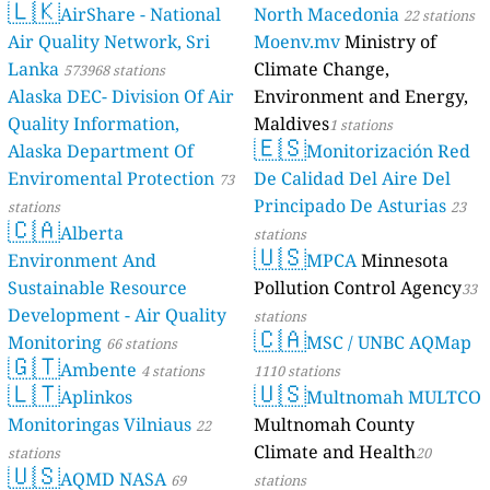
🇱🇰
AirShare - National
North Macedonia
22 stations
Air Quality Network, Sri
Moenv.mv
Ministry of
Lanka
Climate Change,
573968 stations
Alaska DEC- Division Of Air
Environment and Energy,
Quality Information,
Maldives
1 stations
🇪🇸
Alaska Department Of
Monitorización Red
Enviromental Protection
De Calidad Del Aire Del
73
Principado De Asturias
stations
23
🇨🇦
Alberta
stations
🇺🇸
Environment And
MPCA
Minnesota
Sustainable Resource
Pollution Control Agency
33
Development - Air Quality
stations
🇨🇦
Monitoring
MSC / UNBC AQMap
66 stations
🇬🇹
Ambente
4 stations
1110 stations
🇱🇹
🇺🇸
Aplinkos
Multnomah MULTCO
Monitoringas Vilniaus
Multnomah County
22
Climate and Health
stations
20
🇺🇸
AQMD NASA
69
stations