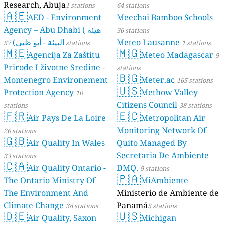
Research, Abuja
1 stations
64 stations
🇦🇪
AED - Environment
Meechai Bamboo Schools
Agency – Abu Dhabi ( هيئة
36 stations
البيئة - أبو ظبي)
Meteo Lausanne
57 stations
1 stations
🇲🇪
🇲🇬
Agencija Za Zaštitu
Meteo Madagascar
9
Prirode I životne Sredine -
stations
🇧🇬
Montenegro Environement
Meter.ac
165 stations
🇺🇸
Protection Agency
Methow Valley
10
Citizens Council
stations
38 stations
🇫🇷
🇪🇨
Air Pays De La Loire
Metropolitan Air
Monitoring Network Of
26 stations
🇬🇧
Air Quality In Wales
Quito Managed By
Secretaria De Ambiente
33 stations
🇨🇦
Air Quality Ontario -
DMQ.
9 stations
🇵🇦
The Ontario Ministry Of
MiAmbiente
The Environment And
Ministerio de Ambiente de
Climate Change
Panamá
38 stations
5 stations
🇩🇪
🇺🇸
Air Quality, Saxon
Michigan