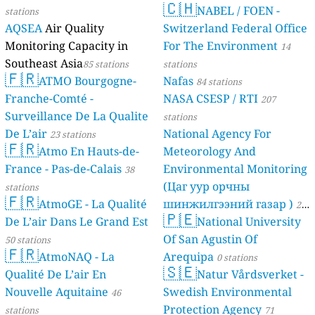
🇨🇭
NABEL / FOEN -
stations
AQSEA
Air Quality
Switzerland Federal Office
Monitoring Capacity in
For The Environment
14
Southeast Asia
85 stations
stations
🇫🇷
ATMO Bourgogne-
Nafas
84 stations
Franche-Comté -
NASA CSESP / RTI
207
Surveillance De La Qualite
stations
De L’air
National Agency For
23 stations
🇫🇷
Atmo En Hauts-de-
Meteorology And
France - Pas-de-Calais
Environmental Monitoring
38
(Цаг уур орчны
stations
🇫🇷
AtmoGE - La Qualité
шинжилгээний газар )
21
🇵🇪
De L’air Dans Le Grand Est
National University
stations
Of San Agustin Of
50 stations
🇫🇷
AtmoNAQ - La
Arequipa
0 stations
🇸🇪
Qualité De L’air En
Natur Vårdsverket -
Nouvelle Aquitaine
Swedish Environmental
46
Protection Agency
stations
71