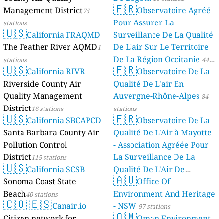
🇫🇷
Management District
Observatoire Agréé
75
Pour Assurer La
stations
🇺🇸
California FRAQMD
Surveillance De La Qualité
The Feather River AQMD
De L’air Sur Le Territoire
1
De La Région Occitanie
stations
44
🇺🇸
🇫🇷
California RIVR
Observatoire De La
stations
Riverside County Air
Qualité De L'air En
Quality Management
Auvergne-Rhône-Alpes
84
District
16 stations
stations
🇺🇸
🇫🇷
California SBCAPCD
Observatoire De La
Santa Barbara County Air
Qualité De L'Air à Mayotte
Pollution Control
- Association Agréée Pour
District
La Surveillance De La
115 stations
🇺🇸
California SCSB
Qualité De L'Air De
🇦🇺
Sonoma Coast State
Mayotte
Office Of
4 stations
Beach
Environment And Heritage
40 stations
🇨🇴
🇪🇸
Canair.io
- NSW
97 stations
🇴🇲
Citizen network for
Oman Environment