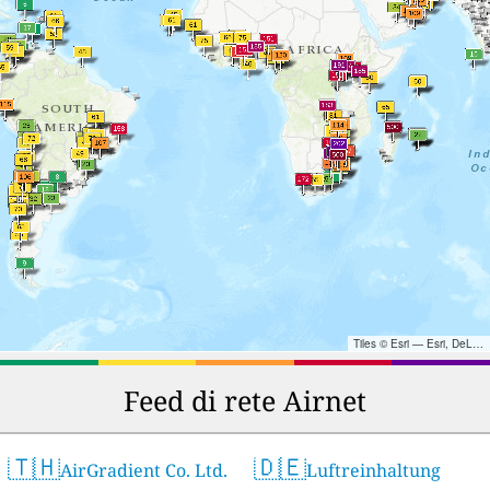
Tiles © Esri — Esri, DeLorme, NAVTEQ, TomTom, Intermap, iPC, USGS, FAO, NPS, NRCAN, GeoBase, Kadaster NL, Ordnance Survey, Esri Japan, METI, Esri China (Hong Kong), and the GIS User Community
Feed di rete Airnet
🇹🇭
🇩🇪
AirGradient Co. Ltd.
Luftreinhaltung