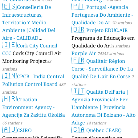
🇪🇸
🇵🇹
Conselleria De
Portugal -Agencia
Infraestructuras,
Portuguesa Do Ambiente -
Territorio Y Medio
Qualidade Do Ar
70 stations
🇧🇷
Ambiente (Calidad Del
Projeto EDUC.AIR
Aire - CALIDAD
Programa de Educação em
🇮🇪
AMBIENTAL)
Cork City Council
Qualidade do Ar
23 stations
31 stations
CCC
Cork City Council Air
Purple Air
74253 stations
🇫🇷
Monitoring Project
Qualitair Région
53
Corse - Surveillance De La
stations
🇮🇳
CPCB - India Central
Qualité De L'air En Corse
7
Pollution Control Board
586
stations
🇮🇹
Qualità Dell’aria |
stations
🇭🇷
Croatian
Agenzia Provinciale Per
Environment Agency -
L'ambiente | Provincia
Agencija Za Zaštitu Okoliša
Autonoma Di Bolzano - Alto
Adige
66 stations
14 stations
🇦🇺
🇨🇦
CSIRO
Québec CEAEQ
Commonwealth Scientific
Centre d'expertise en