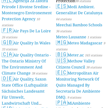
Agencija Za Zaštitu
Protection
98 stations
🇪🇸
Prirode I životne Sredine -
Medi Ambient.
Montenegro Environement
Generalitat De Catalunya
Protection Agency
10
64 stations
Meechai Bamboo Schools
stations
🇫🇷
Air Pays De La Loire
36 stations
Meteo Lausanne
26 stations
1 stations
🇬🇧
🇲🇬
Air Quality In Wales
Meteo Madagascar
9
33 stations
stations
🇨🇦
🇧🇬
Air Quality Ontario -
Meter.ac
165 stations
🇺🇸
The Ontario Ministry Of
Methow Valley
The Environment And
Citizens Council
38 stations
🇪🇨
Climate Change
Metropolitan Air
38 stations
🇩🇪
Air Quality, Saxon
Monitoring Network Of
State Office (Luftqualität
Quito Managed By
Sächsisches Landesamt
Secretaria De Ambiente
Für Umwelt,
DMQ.
9 stations
🇵🇦
Landwirtschaft Und
MiAmbiente