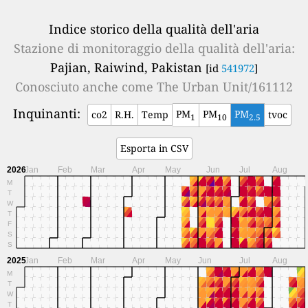
Indice storico della qualità dell'aria
Stazione di monitoraggio della qualità dell'aria:
Pajian, Raiwind, Pakistan
[id
541972
]
Conosciuto anche come
The Urban Unit/161112
Inquinanti:
PM
PM
PM
co2
R.H.
Temp
tvoc
1
10
2.5
Esporta in CSV
2026
Jan
Feb
Mar
Apr
May
Jun
Jul
Aug
M
T
W
T
F
S
S
2025
Jan
Feb
Mar
Apr
May
Jun
Jul
Aug
M
T
W
T