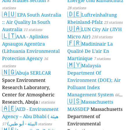
And Studies Section
Energie Und Klimaschutz
8
stations
28 stations
🇦🇺
🇩🇪
EPA South Australia
Luftreinhaltung
:: Air Quality In South
Rheinland-Pfalz
25 stations
🇺🇦
Australia
LUN City Air (ЛУН
11 stations
🇱🇹
AAA - Aplinkos
Місто Air)
210 stations
🇫🇷
Apsaugos Agentūra
Madininair La
(Lithuania Environmental
Qualité De L’air En
Protection Agency
Martinique
16
7 stations
🇲🇾
Malaysia
stations
🇳🇬
Abuja SERLCAR
Department Of
Space Environment
Environment (DOE); Air
Research Laboratory,
Polluant Index
Center for Atmospheric
Management System
66
🇺🇸
Research, Abuja
Massachusetts
1 stations
stations
🇦🇪
AED - Environment
MASSDEP
Massachusetts
Agency – Abu Dhabi ( هيئة
Department of
البيئة - أبو ظبي)
Environmental
57 stations
🇲🇪