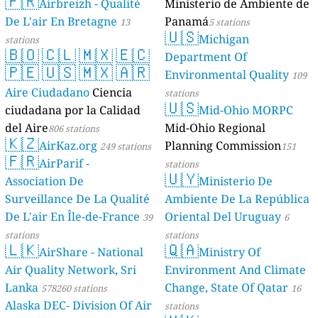
🇫🇷
Geologie)
Airbreizh - Qualité
Ministerio de Ambiente de
50 stations
De L'air En Bretagne
Panamá
13
5 stations
🇺🇸
Michigan
stations
🇧🇴
🇨🇱
🇲🇽
🇪🇨
Department Of
🇵🇪
🇺🇸
🇲🇽
🇦🇷
Environmental Quality
109
Aire Ciudadano
Ciencia
stations
🇺🇸
ciudadana por la Calidad
Mid-Ohio MORPC
del Aire
Mid-Ohio Regional
806 stations
🇰🇿
AirKaz.org
Planning Commission
249 stations
151
🇫🇷
AirParif -
stations
🇺🇾
Association De
Ministerio De
Surveillance De La Qualité
Ambiente De La República
De L'air En Île-de-France
Oriental Del Uruguay
39
6
stations
stations
🇱🇰
🇶🇦
AirShare - National
Ministry Of
Air Quality Network, Sri
Environment And Climate
Lanka
Change, State Of Qatar
578260 stations
16
Alaska DEC- Division Of Air
stations