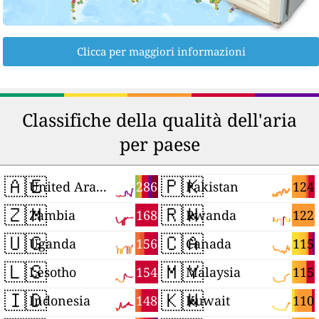
Clicca per maggiori informazioni
Classifiche della qualità dell'aria
per paese
🇦🇪
🇵🇰
286
124
United Arab Emirates
Pakistan
🇿🇲
🇷🇼
168
122
Zambia
Rwanda
🇺🇬
🇨🇦
156
115
Uganda
Canada
🇱🇸
🇲🇾
154
115
Lesotho
Malaysia
🇮🇩
🇰🇼
148
110
Indonesia
Kuwait