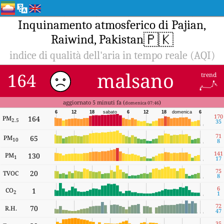
Inquinamento atmosferico di Pajian,
🇵🇰
Raiwind, Pakistan
indice di qualità dell'aria in tempo reale (AQI)
malsano
164
trend
aggiornato 5 minuti fa (
)
domenica 07:46
6
12
18
sabato
6
12
18
domenica
6
170
PM
164
2.5
35
71
PM
65
10
8
141
PM
130
1
17
75
20
TVOC
8
6
CO
1
2
1
72
70
R.H.
47
35