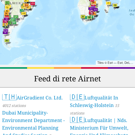
Tiles © Esri — Esri, DeLorme, NAVTEQ, TomTom, Intermap, iPC, USGS, FAO, NPS, NRCAN, GeoBase, Kadaster NL, Ordnance Survey, Esri Japan, METI, Esri China (Hong Kong), and the GIS User Community
Feed di rete Airnet
🇹🇭
🇩🇪
AirGradient Co. Ltd.
Luftqualität In
Schleswig-Holstein
4012 stations
15
Dubai Municipality-
stations
🇩🇪
Environment Department -
Luftqualität | Nds.
Environmental Planning
Ministerium Für Umwelt,