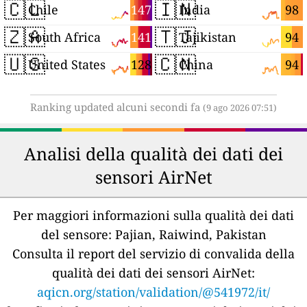
🇨🇱
🇮🇳
147
98
Chile
India
🇿🇦
🇹🇯
141
94
South Africa
Tajikistan
🇺🇸
🇨🇳
128
94
United States
China
Ranking updated alcuni secondi fa
(9 ago 2026 07:51)
Analisi della qualità dei dati dei
sensori AirNet
Per maggiori informazioni sulla qualità dei dati
del sensore:
Pajian, Raiwind, Pakistan
Consulta il report del servizio di convalida della
qualità dei dati dei sensori AirNet:
aqicn.org/station/validation/@541972/it/