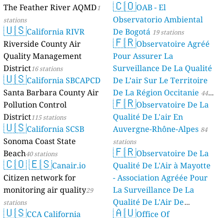
🇨🇴
The Feather River AQMD
OAB - El
1
Observatorio Ambiental
stations
🇺🇸
California RIVR
De Bogotá
19 stations
🇫🇷
Riverside County Air
Observatoire Agréé
Quality Management
Pour Assurer La
District
Surveillance De La Qualité
16 stations
🇺🇸
California SBCAPCD
De L’air Sur Le Territoire
Santa Barbara County Air
De La Région Occitanie
44
🇫🇷
Pollution Control
Observatoire De La
stations
District
Qualité De L'air En
115 stations
🇺🇸
California SCSB
Auvergne-Rhône-Alpes
84
Sonoma Coast State
stations
🇫🇷
Beach
Observatoire De La
40 stations
🇨🇴
🇪🇸
Canair.io
Qualité De L'Air à Mayotte
Citizen network for
- Association Agréée Pour
monitoring air quality
La Surveillance De La
29
Qualité De L'Air De
stations
🇺🇸
🇦🇺
CCA California
Mayotte
Office Of
4 stations