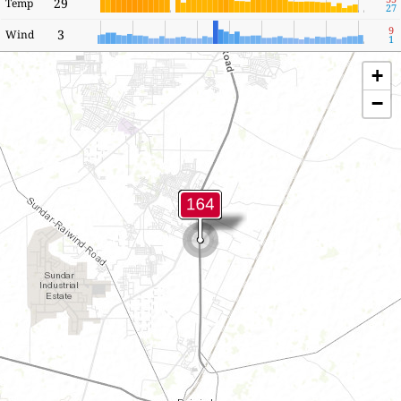
29
Temp
27
9
3
Wind
1
+
−