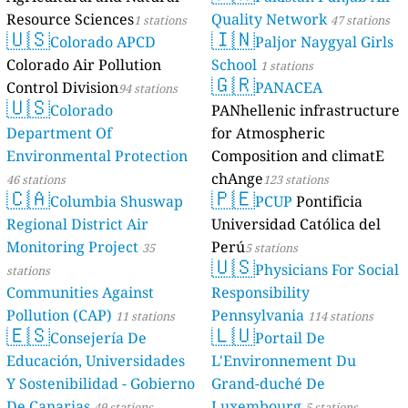
Resource Sciences
Quality Network
1 stations
47 stations
🇺🇸
🇮🇳
Colorado APCD
Paljor Naygyal Girls
Colorado Air Pollution
School
1 stations
🇬🇷
Control Division
PANACEA
94 stations
🇺🇸
Colorado
PANhellenic infrastructure
Department Of
for Atmospheric
Environmental Protection
Composition and climatE
chAnge
46 stations
123 stations
🇨🇦
🇵🇪
Columbia Shuswap
PCUP
Pontificia
Regional District Air
Universidad Católica del
Monitoring Project
Perú
35
5 stations
🇺🇸
Physicians For Social
stations
Communities Against
Responsibility
Pollution (CAP)
Pennsylvania
11 stations
114 stations
🇪🇸
🇱🇺
Consejería De
Portail De
Educación, Universidades
L'Environnement Du
Y Sostenibilidad - Gobierno
Grand-duché De
De Canarias
Luxembourg
49 stations
5 stations