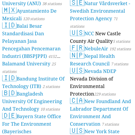
🇸🇪
University (ANU)
Natur Vårdsverket -
38 stations
🇲🇽
Ayuntamiento De
Swedish Environmental
Mexicali
Protection Agency
120 stations
71
🇮🇩
Balai Besar
stations
🇺🇸
Standardisasi Dan
NCC
New Castle
Pelayanan Jasa
County Air Quality
5 stations
🇫🇷
Pencegahan Pencemaran
NebuleAir
192 stations
🇳🇵
Industri (BBSPJPPI)
Nepal Health
4152
Balamand University
Research Council
stations
25
7 stations
🇺🇸
Nevada NDEP
stations
🇮🇩
Bandung Institute Of
Nevada Division of
Technology (ITB)
Environmental
2 stations
🇧🇩
Bangladesh
Protection
229 stations
🇨🇦
University Of Engineering
New Foundland And
And Technology
Labrador Department Of
10 stations
🇩🇪
Bayern State Office
Environment And
For The Environment
Conservation
7 stations
🇺🇸
(Bayerisches
New York State