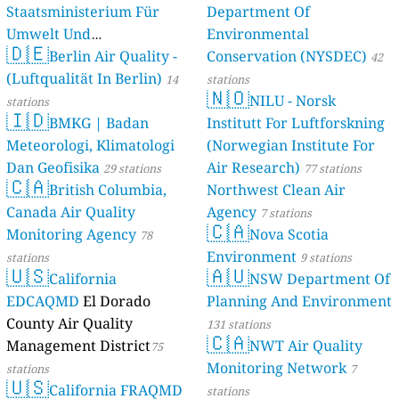
Staatsministerium Für
Department Of
Umwelt Und
Environmental
🇩🇪
Berlin Air Quality -
Verbraucherschutz) - LfU
Conservation (NYSDEC)
42
(Luftqualität In Berlin)
46 stations
14
stations
🇳🇴
NILU - Norsk
stations
🇮🇩
BMKG | Badan
Institutt For Luftforskning
Meteorologi, Klimatologi
(Norwegian Institute For
Dan Geofisika
Air Research)
29 stations
77 stations
🇨🇦
British Columbia,
Northwest Clean Air
Canada Air Quality
Agency
7 stations
🇨🇦
Monitoring Agency
Nova Scotia
78
Environment
stations
9 stations
🇺🇸
🇦🇺
California
NSW Department Of
EDCAQMD
El Dorado
Planning And Environment
County Air Quality
131 stations
🇨🇦
Management District
NWT Air Quality
75
Monitoring Network
stations
7
🇺🇸
California FRAQMD
stations