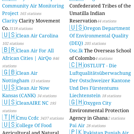
Community Air Monitoring
Confederated Tribes of the
Project
Umatilla Indian
165 stations
Clarity
Clarity Movement
Reservation
44 stations
🇺🇸
Co.
Oregon Department
3118 stations
🇺🇸
Clean Air Carolina
Of Environmental Quality
(DEQ)
102 stations
205 stations
🇧🇷
Clean Air For All
Osc.lk
The Overseas School
African Cities | AirQo
of Colombo
846
4 stations
🇨🇭
OSTLUFT - Die
stations
🇬🇧
Clean Air
Luftqualitätsüberwachung
Nottingham
Der Ostschweizer Kantone
13 stations
🇺🇸
Clean Air Now
Und Des Fürstentums
Kansas (CANK)
Liechtenstein
34 stations
18 stations
🇺🇸
🇬🇭
CleanAIRE NC
Oxygen City
195
Environmental Protection
stations
🇹🇭
Cmu Ccdc
Agency in Ghana
3437 stations
2 stations
🇺🇸
College Of Food
Pai Air
28 stations
🇵🇰
Agricultural and Natural
Pakistan Punjab Air