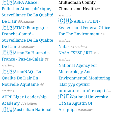
🇫🇷
ASPA Alsace :
Multnomah County
Pollution Atmosphérique,
Climate and Health
20
Surveillance De La Qualité
stations
🇨🇭
De L’air
NABEL / FOEN -
50 stations
🇫🇷
ATMO Bourgogne-
Switzerland Federal Office
Franche-Comté -
For The Environment
14
Surveillance De La Qualite
stations
De L’air
Nafas
23 stations
84 stations
🇫🇷
Atmo En Hauts-de-
NASA CSESP / RTI
207
France - Pas-de-Calais
38
stations
National Agency For
stations
🇫🇷
AtmoNAQ - La
Meteorology And
Qualité De L’air En
Environmental Monitoring
Nouvelle Aquitaine
(Цаг уур орчны
46
шинжилгээний газар )
stations
21
🇵🇪
AUPP Liger Leadership
National University
stations
Academy
Of San Agustin Of
14 stations
🇦🇺
Australian National
Arequipa
0 stations