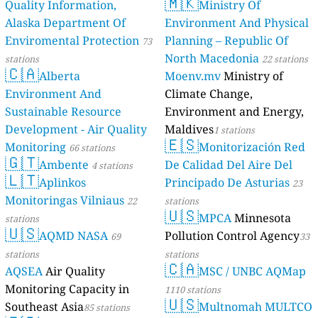
🇲🇰
Quality Information,
Ministry Of
Alaska Department Of
Environment And Physical
Enviromental Protection
Planning – Republic Of
73
North Macedonia
stations
22 stations
🇨🇦
Alberta
Moenv.mv
Ministry of
Environment And
Climate Change,
Sustainable Resource
Environment and Energy,
Development - Air Quality
Maldives
1 stations
🇪🇸
Monitoring
Monitorización Red
66 stations
🇬🇹
Ambente
De Calidad Del Aire Del
4 stations
🇱🇹
Aplinkos
Principado De Asturias
23
Monitoringas Vilniaus
22
stations
🇺🇸
MPCA
Minnesota
stations
🇺🇸
AQMD NASA
Pollution Control Agency
69
33
stations
stations
🇨🇦
AQSEA
Air Quality
MSC / UNBC AQMap
Monitoring Capacity in
1110 stations
🇺🇸
Southeast Asia
Multnomah MULTCO
85 stations