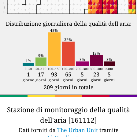
F
S
S
Distribuzione giornaliera della qualità dell'aria:
45%
32%
12%
9%
3%
3%
1%
0..50
50..100
100..150
150..200
200..300
300..400
>400
1
17
93
65
5
23
5
giorno
giorni
giorni
giorni
giorni
giorni
giorni
209 giorni in totale
Stazione di monitoraggio della qualità
dell'aria [
]
161112
Dati forniti da
The Urban Unit
tramite