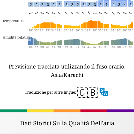
2
2
2
3
2
2
3
2
2
3
2
3
5
4
4
3
4
5
temperatura
26°
30°
34°
35°
34°
32°
30°
29°
29°
34°
37°
38°
35°
33°
31°
30°
29°
33°
umidità relativa
84
66
50
48
51
60
65
67
71
54
41
37
49
57
63
68
75
58
Previsione tracciata utilizzando il fuso orario:
Asia/Karachi
🇬🇧
Traduzione per altre lingue:
Dati Storici Sulla Qualità Dell'aria