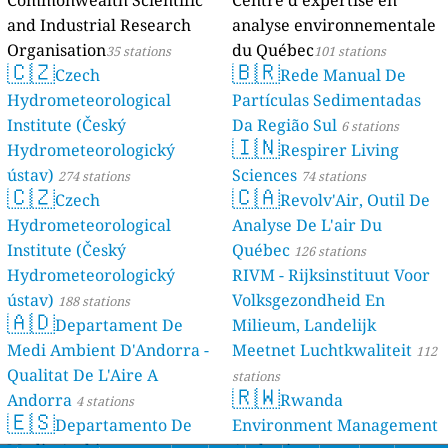
and Industrial Research
analyse environnementale
Organisation
du Québec
35 stations
101 stations
🇨🇿
🇧🇷
Czech
Rede Manual De
Hydrometeorological
Partículas Sedimentadas
Institute (Český
Da Região Sul
6 stations
🇮🇳
Hydrometeorologický
Respirer Living
ústav)
Sciences
274 stations
74 stations
🇨🇿
🇨🇦
Czech
Revolv'Air, Outil De
Hydrometeorological
Analyse De L'air Du
Institute (Český
Québec
126 stations
Hydrometeorologický
RIVM - Rijksinstituut Voor
ústav)
Volksgezondheid En
188 stations
🇦🇩
Departament De
Milieum, Landelijk
Medi Ambient D'Andorra -
Meetnet Luchtkwaliteit
112
Qualitat De L'Aire A
stations
🇷🇼
Andorra
Rwanda
4 stations
🇪🇸
Departamento De
Environment Management