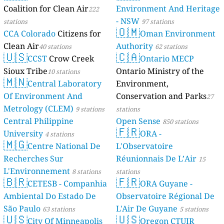
Coalition for Clean Air
Environment And Heritage
222
- NSW
stations
97 stations
🇴🇲
CCA Colorado
Citizens for
Oman Environment
Clean Air
Authority
40 stations
62 stations
🇺🇸
🇨🇦
CCST
Crow Creek
Ontario MECP
Sioux Tribe
Ontario Ministry of the
10 stations
🇲🇳
Central Laboratory
Environment,
Of Environment And
Conservation and Parks
27
Metrology (CLEM)
9 stations
stations
Central Philippine
Open Sense
850 stations
🇫🇷
University
ORA -
4 stations
🇲🇬
Centre National De
L'Observatoire
Recherches Sur
Réunionnais De L’Air
15
L'Environnement
8 stations
stations
🇧🇷
🇫🇷
CETESB - Companhia
ORA Guyane -
Ambiental Do Estado De
Observatoire Régional De
São Paulo
L'Air De Guyane
63 stations
5 stations
🇺🇸
🇺🇸
City Of Minneapolis
Oregon CTUIR