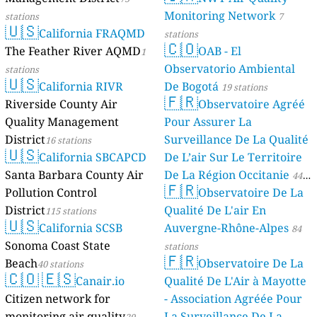
Monitoring Network
stations
7
🇺🇸
California FRAQMD
stations
🇨🇴
The Feather River AQMD
OAB - El
1
Observatorio Ambiental
stations
🇺🇸
California RIVR
De Bogotá
19 stations
🇫🇷
Riverside County Air
Observatoire Agréé
Quality Management
Pour Assurer La
District
Surveillance De La Qualité
16 stations
🇺🇸
California SBCAPCD
De L’air Sur Le Territoire
Santa Barbara County Air
De La Région Occitanie
44
🇫🇷
Pollution Control
Observatoire De La
stations
District
Qualité De L'air En
115 stations
🇺🇸
California SCSB
Auvergne-Rhône-Alpes
84
Sonoma Coast State
stations
🇫🇷
Beach
Observatoire De La
40 stations
🇨🇴
🇪🇸
Canair.io
Qualité De L'Air à Mayotte
Citizen network for
- Association Agréée Pour
monitoring air quality
La Surveillance De La
29