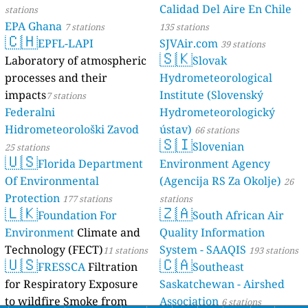
Calidad Del Aire En Chile
stations
EPA Ghana
7 stations
135 stations
🇨🇭
EPFL-LAPI
SJVAir.com
39 stations
🇸🇰
Laboratory of atmospheric
Slovak
processes and their
Hydrometeorological
impacts
Institute (Slovenský
7 stations
Federalni
Hydrometeorologický
Hidrometeorološki Zavod
ústav)
66 stations
🇸🇮
Slovenian
25 stations
🇺🇸
Florida Department
Environment Agency
Of Environmental
(Agencija RS Za Okolje)
26
Protection
177 stations
stations
🇱🇰
🇿🇦
Foundation For
South African Air
Environment
Climate and
Quality Information
Technology (FECT)
System - SAAQIS
11 stations
193 stations
🇺🇸
🇨🇦
FRESSCA
Filtration
Southeast
for Respiratory Exposure
Saskatchewan - Airshed
to wildfire Smoke from
Association
6 stations