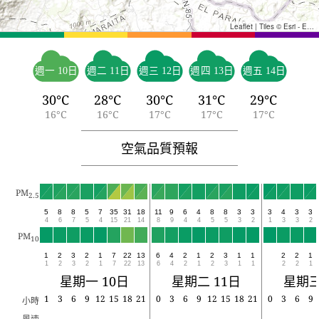
Leaflet
|
Tiles © Esri - Esri, DeLorme, NAVTEQ, TomTom, Intermap, iPC, USGS, FAO, NPS, NRCAN, GeoBase, Kadaster NL, Ordnance Survey, Esri Japan, METI, Esri China (Hong Kong), and the GIS User Community
週一 10日
週二 11日
週三 12日
週四 13日
週五 14日
30°C
28°C
30°C
31°C
29°C
16°C
16°C
17°C
17°C
17°C
空氣品質預報
PM
2.5
5
8
8
5
7
35
31
18
11
9
6
4
8
8
3
3
3
4
3
3
4
6
7
5
4
15
21
14
8
9
4
4
5
5
3
2
1
3
3
2
PM
10
1
2
3
2
1
7
22
13
6
4
2
1
2
3
1
1
2
2
1
1
2
3
2
1
7
22
13
6
4
2
1
2
3
1
1
2
2
1
星期一 10日
星期二 11日
星期三
1
3
6
9
12
15
18
21
0
3
6
9
12
15
18
21
0
3
6
9
小時