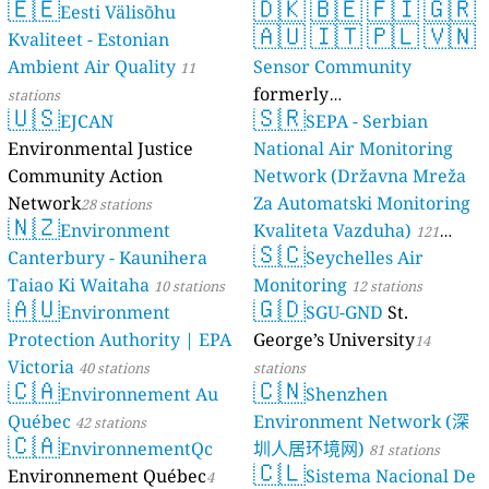
🇪🇪
🇩🇰
🇧🇪
🇫🇮
🇬🇷
Eesti Välisõhu
🇦🇺
🇮🇹
🇵🇱
🇻🇳
Kvaliteet - Estonian
Ambient Air Quality
Sensor Community
11
formerly
stations
🇺🇸
🇸🇷
EJCAN
luftdaten.info
SEPA - Serbian
35821 stations
Environmental Justice
National Air Monitoring
Community Action
Network (Državna Mreža
Network
Za Automatski Monitoring
28 stations
🇳🇿
Environment
Kvaliteta Vazduha)
121
🇸🇨
Canterbury - Kaunihera
Seychelles Air
stations
Taiao Ki Waitaha
Monitoring
10 stations
12 stations
🇦🇺
🇬🇩
Environment
SGU-GND
St.
Protection Authority | EPA
George’s University
14
Victoria
40 stations
stations
🇨🇦
🇨🇳
Environnement Au
Shenzhen
Québec
Environment Network (深
42 stations
🇨🇦
EnvironnementQc
圳人居环境网)
81 stations
🇨🇱
Environnement Québec
Sistema Nacional De
4