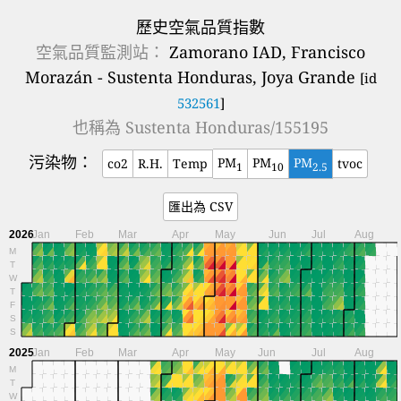
歷史空氣品質指數
空氣品質監測站：
Zamorano IAD, Francisco
Morazán - Sustenta Honduras, Joya Grande
[id
532561
]
也稱為
Sustenta Honduras/155195
污染物：
PM
PM
PM
co2
R.H.
Temp
tvoc
1
10
2.5
匯出為 CSV
2026
Jan
Feb
Mar
Apr
May
Jun
Jul
Aug
M
T
W
T
F
S
S
2025
Jan
Feb
Mar
Apr
May
Jun
Jul
Aug
M
T
W