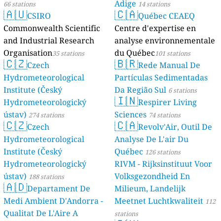
Adige
66 stations
14 stations
🇦🇺
🇨🇦
CSIRO
Québec CEAEQ
Commonwealth Scientific
Centre d'expertise en
and Industrial Research
analyse environnementale
Organisation
du Québec
35 stations
101 stations
🇨🇿
🇧🇷
Czech
Rede Manual De
Hydrometeorological
Partículas Sedimentadas
Institute (Český
Da Região Sul
6 stations
🇮🇳
Hydrometeorologický
Respirer Living
ústav)
Sciences
274 stations
74 stations
🇨🇿
🇨🇦
Czech
Revolv'Air, Outil De
Hydrometeorological
Analyse De L'air Du
Institute (Český
Québec
126 stations
Hydrometeorologický
RIVM - Rijksinstituut Voor
ústav)
Volksgezondheid En
188 stations
🇦🇩
Departament De
Milieum, Landelijk
Medi Ambient D'Andorra -
Meetnet Luchtkwaliteit
112
Qualitat De L'Aire A
stations