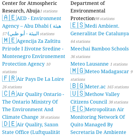
Center for Atmospheric
Department of
Research, Abuja
Environmental
1 stations
🇦🇪
AED - Environment
Protection
98 stations
🇪🇸
Agency – Abu Dhabi ( هيئة
Medi Ambient.
البيئة - أبو ظبي)
Generalitat De Catalunya
57 stations
🇲🇪
Agencija Za Zaštitu
64 stations
Prirode I životne Sredine -
Meechai Bamboo Schools
Montenegro Environement
36 stations
Protection Agency
Meteo Lausanne
10
1 stations
🇲🇬
Meteo Madagascar
stations
9
🇫🇷
Air Pays De La Loire
stations
🇧🇬
Meter.ac
26 stations
165 stations
🇨🇦
🇺🇸
Air Quality Ontario -
Methow Valley
The Ontario Ministry Of
Citizens Council
38 stations
🇪🇨
The Environment And
Metropolitan Air
Climate Change
Monitoring Network Of
38 stations
🇩🇪
Air Quality, Saxon
Quito Managed By
State Office (Luftqualität
Secretaria De Ambiente