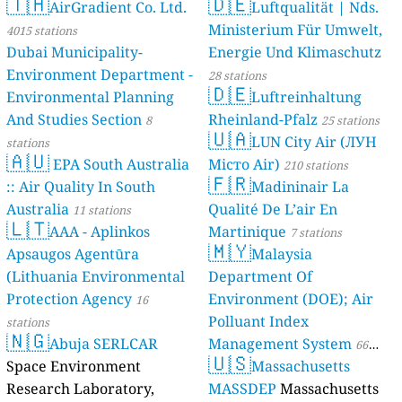
🇹🇭
🇩🇪
AirGradient Co. Ltd.
Luftqualität | Nds.
Ministerium Für Umwelt,
4015 stations
Dubai Municipality-
Energie Und Klimaschutz
Environment Department -
28 stations
🇩🇪
Environmental Planning
Luftreinhaltung
And Studies Section
Rheinland-Pfalz
8
25 stations
🇺🇦
LUN City Air (ЛУН
stations
🇦🇺
EPA South Australia
Місто Air)
210 stations
🇫🇷
:: Air Quality In South
Madininair La
Australia
Qualité De L’air En
11 stations
🇱🇹
AAA - Aplinkos
Martinique
7 stations
🇲🇾
Apsaugos Agentūra
Malaysia
(Lithuania Environmental
Department Of
Protection Agency
Environment (DOE); Air
16
Polluant Index
stations
🇳🇬
Abuja SERLCAR
Management System
66
🇺🇸
Space Environment
Massachusetts
stations
Research Laboratory,
MASSDEP
Massachusetts