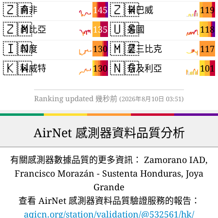
🇿🇦
🇿🇼
145
119
南非
辛巴威
🇿🇲
🇺🇸
135
118
尚比亞
美國
🇮🇳
🇲🇿
130
117
印度
莫三比克
🇰🇼
🇳🇬
130
101
科威特
奈及利亞
Ranking updated 幾秒前
(2026年8月10日 03:51)
AirNet 感測器資料品質分析
有關感測器數據品質的更多資訊：
Zamorano IAD,
Francisco Morazán - Sustenta Honduras, Joya
Grande
查看 AirNet 感測器資料品質驗證服務的報告：
aqicn.org/station/validation/@532561/hk/