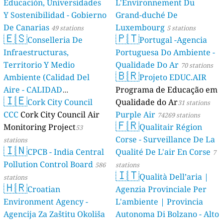
Educación, Universidades
L'Environnement Du
Y Sostenibilidad - Gobierno
Grand-duché De
De Canarias
Luxembourg
49 stations
5 stations
🇪🇸
🇵🇹
Conselleria De
Portugal -Agencia
Infraestructuras,
Portuguesa Do Ambiente -
Territorio Y Medio
Qualidade Do Ar
70 stations
🇧🇷
Ambiente (Calidad Del
Projeto EDUC.AIR
Aire - CALIDAD
Programa de Educação em
🇮🇪
AMBIENTAL)
Cork City Council
Qualidade do Ar
23 stations
31 stations
CCC
Cork City Council Air
Purple Air
74269 stations
🇫🇷
Monitoring Project
Qualitair Région
53
Corse - Surveillance De La
stations
🇮🇳
CPCB - India Central
Qualité De L'air En Corse
7
Pollution Control Board
586
stations
🇮🇹
Qualità Dell’aria |
stations
🇭🇷
Croatian
Agenzia Provinciale Per
Environment Agency -
L'ambiente | Provincia
Agencija Za Zaštitu Okoliša
Autonoma Di Bolzano - Alto