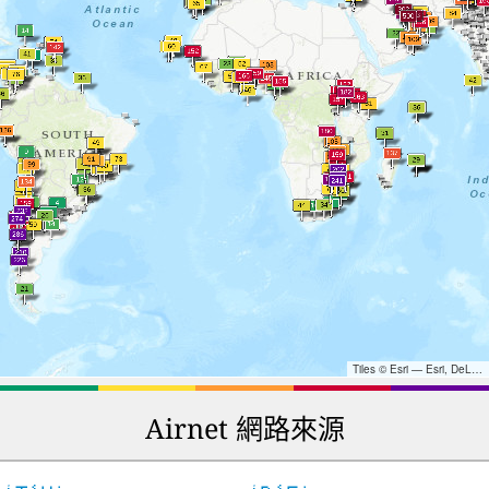
Tiles © Esri — Esri, DeLorme, NAVTEQ, TomTom, Intermap, iPC, USGS, FAO, NPS, NRCAN, GeoBase, Kadaster NL, Ordnance Survey, Esri Japan, METI, Esri China (Hong Kong), and the GIS User Community
Airnet 網路來源