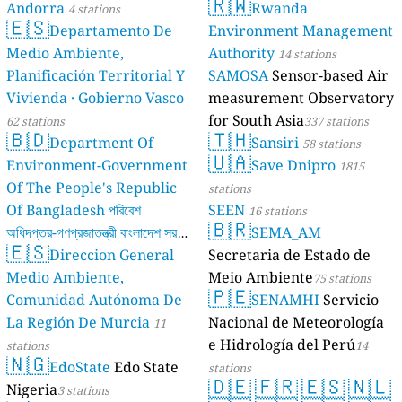
🇷🇼
Andorra
Rwanda
4 stations
🇪🇸
Departamento De
Environment Management
Medio Ambiente,
Authority
14 stations
Planificación Territorial Y
SAMOSA
Sensor-based Air
Vivienda · Gobierno Vasco
measurement Observatory
for South Asia
62 stations
337 stations
🇧🇩
🇹🇭
Department Of
Sansiri
58 stations
🇺🇦
Environment-Government
Save Dnipro
1815
Of The People's Republic
stations
Of Bangladesh পরিবেশ
SEEN
16 stations
🇧🇷
অধিদপ্তর-গণপ্রজাতন্ত্রী বাংলাদেশ সরকার
SEMA_AM
🇪🇸
Direccion General
Secretaria de Estado de
17 stations
Medio Ambiente,
Meio Ambiente
75 stations
🇵🇪
Comunidad Autónoma De
SENAMHI
Servicio
La Región De Murcia
Nacional de Meteorología
11
e Hidrología del Perú
stations
14
🇳🇬
EdoState
Edo State
stations
🇩🇪
🇫🇷
🇪🇸
🇳🇱
Nigeria
3 stations