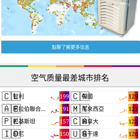
點擊了解更多信息
空气质量最差城市排名
🇨🇱
🇨🇳
199
129
智利
中國
🇦🇪
🇲🇾
191
123
阿拉伯聯合大公國
馬來西亞
🇵🇰
🇨🇦
157
122
巴基斯坦
加拿大
🇮🇩
🇺🇬
150
120
印尼
烏干達