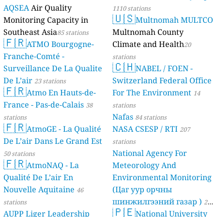
AQSEA
Air Quality
1110 stations
🇺🇸
Monitoring Capacity in
Multnomah MULTCO
Southeast Asia
Multnomah County
85 stations
🇫🇷
ATMO Bourgogne-
Climate and Health
20
Franche-Comté -
stations
🇨🇭
Surveillance De La Qualite
NABEL / FOEN -
De L’air
Switzerland Federal Office
23 stations
🇫🇷
Atmo En Hauts-de-
For The Environment
14
France - Pas-de-Calais
38
stations
Nafas
stations
84 stations
🇫🇷
AtmoGE - La Qualité
NASA CSESP / RTI
207
De L’air Dans Le Grand Est
stations
National Agency For
50 stations
🇫🇷
AtmoNAQ - La
Meteorology And
Qualité De L’air En
Environmental Monitoring
Nouvelle Aquitaine
(Цаг уур орчны
46
шинжилгээний газар )
stations
21
🇵🇪
AUPP Liger Leadership
National University
stations