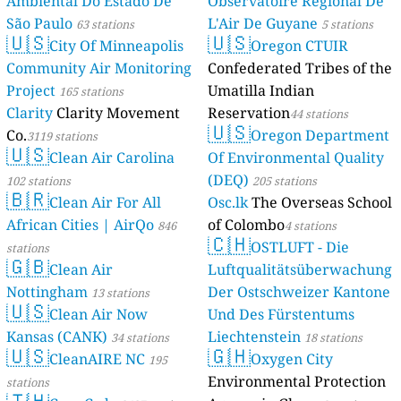
Ambiental Do Estado De
Observatoire Régional De
São Paulo
L'Air De Guyane
63 stations
5 stations
🇺🇸
🇺🇸
City Of Minneapolis
Oregon CTUIR
Community Air Monitoring
Confederated Tribes of the
Project
Umatilla Indian
165 stations
Clarity
Clarity Movement
Reservation
44 stations
🇺🇸
Co.
Oregon Department
3119 stations
🇺🇸
Clean Air Carolina
Of Environmental Quality
(DEQ)
102 stations
205 stations
🇧🇷
Clean Air For All
Osc.lk
The Overseas School
African Cities | AirQo
of Colombo
846
4 stations
🇨🇭
OSTLUFT - Die
stations
🇬🇧
Clean Air
Luftqualitätsüberwachung
Nottingham
Der Ostschweizer Kantone
13 stations
🇺🇸
Clean Air Now
Und Des Fürstentums
Kansas (CANK)
Liechtenstein
34 stations
18 stations
🇺🇸
🇬🇭
CleanAIRE NC
Oxygen City
195
Environmental Protection
stations
🇹🇭