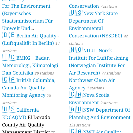
For The Environment
Conservation
7 stations
🇺🇸
(Bayerisches
New York State
Staatsministerium Für
Department Of
Umwelt Und
Environmental
🇩🇪
Berlin Air Quality -
Verbraucherschutz) - LfU
Conservation (NYSDEC)
42
(Luftqualität In Berlin)
46 stations
14
stations
🇳🇴
NILU - Norsk
stations
🇮🇩
BMKG | Badan
Institutt For Luftforskning
Meteorologi, Klimatologi
(Norwegian Institute For
Dan Geofisika
Air Research)
29 stations
77 stations
🇨🇦
British Columbia,
Northwest Clean Air
Canada Air Quality
Agency
7 stations
🇨🇦
Monitoring Agency
Nova Scotia
78
Environment
stations
9 stations
🇺🇸
🇦🇺
California
NSW Department Of
EDCAQMD
El Dorado
Planning And Environment
County Air Quality
131 stations
🇨🇦
Management District
NWT Air Quality
75