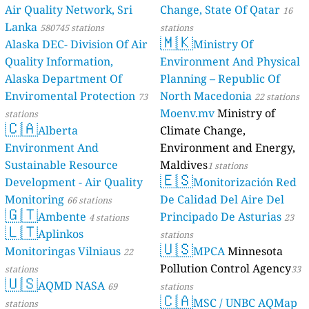
Air Quality Network, Sri
Change, State Of Qatar
16
Lanka
580745 stations
stations
🇲🇰
Alaska DEC- Division Of Air
Ministry Of
Quality Information,
Environment And Physical
Alaska Department Of
Planning – Republic Of
Enviromental Protection
North Macedonia
73
22 stations
Moenv.mv
Ministry of
stations
🇨🇦
Alberta
Climate Change,
Environment And
Environment and Energy,
Sustainable Resource
Maldives
1 stations
🇪🇸
Development - Air Quality
Monitorización Red
Monitoring
De Calidad Del Aire Del
66 stations
🇬🇹
Ambente
Principado De Asturias
4 stations
23
🇱🇹
Aplinkos
stations
🇺🇸
Monitoringas Vilniaus
MPCA
Minnesota
22
Pollution Control Agency
stations
33
🇺🇸
AQMD NASA
69
stations
🇨🇦
MSC / UNBC AQMap
stations