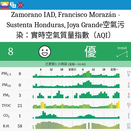
Zamorano IAD, Francisco Morazán -
Sustenta Honduras, Joya Grande空氣污
染：實時空氣質量指數（AQI）
優
8
trend
已更新1 小時前 (
)
星期一 03:00
6
12
18
星期日
6
12
18
星期一
17
PM
8
2.5
0
5
PM
0
10
0
4
PM
3
1
0
55
21
TVOC
7
2
CO
1
2
1
57
58
R.H.
35