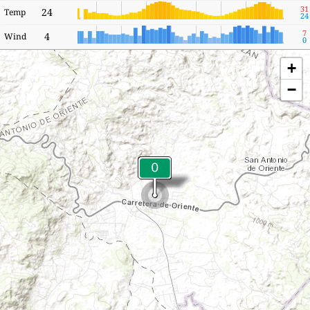
31
24
Temp
24
7
4
Wind
0
+
−