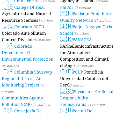
Cmu Ccdc
Agency in Ghana
3437 stations
2 stations
🇺🇸
College Of Food
Pai Air
28 stations
🇵🇰
Agricultural and Natural
Pakistan Punjab Air
Resource Sciences
Quality Network
1 stations
47 stations
🇺🇸
🇮🇳
Colorado APCD
Paljor Naygyal Girls
Colorado Air Pollution
School
1 stations
🇬🇷
Control Division
PANACEA
94 stations
🇺🇸
Colorado
PANhellenic infrastructure
Department Of
for Atmospheric
Environmental Protection
Composition and climatE
chAnge
46 stations
123 stations
🇨🇦
🇵🇪
Columbia Shuswap
PCUP
Pontificia
Regional District Air
Universidad Católica del
Monitoring Project
Perú
35
5 stations
🇺🇸
Physicians For Social
stations
Communities Against
Responsibility
Pollution (CAP)
Pennsylvania
11 stations
114 stations
🇪🇸
🇱🇺
Consejería De
Portail De