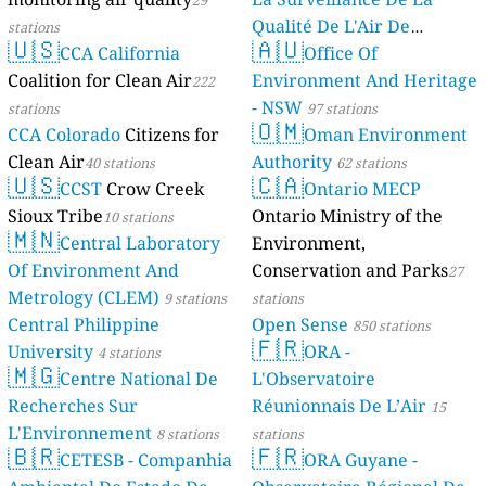
Qualité De L'Air De
stations
🇺🇸
🇦🇺
CCA California
Mayotte
Office Of
4 stations
Coalition for Clean Air
Environment And Heritage
222
- NSW
stations
97 stations
🇴🇲
CCA Colorado
Citizens for
Oman Environment
Clean Air
Authority
40 stations
62 stations
🇺🇸
🇨🇦
CCST
Crow Creek
Ontario MECP
Sioux Tribe
Ontario Ministry of the
10 stations
🇲🇳
Central Laboratory
Environment,
Of Environment And
Conservation and Parks
27
Metrology (CLEM)
9 stations
stations
Central Philippine
Open Sense
850 stations
🇫🇷
University
ORA -
4 stations
🇲🇬
Centre National De
L'Observatoire
Recherches Sur
Réunionnais De L’Air
15
L'Environnement
8 stations
stations
🇧🇷
🇫🇷
CETESB - Companhia
ORA Guyane -