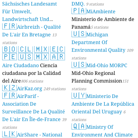
Sächsisches Landesamt
DMQ.
9 stations
🇵🇦
Für Umwelt,
MiAmbiente
Landwirtschaft Und
Ministerio de Ambiente de
🇫🇷
Geologie)
Airbreizh - Qualité
Panamá
50 stations
5 stations
🇺🇸
De L'air En Bretagne
Michigan
13
Department Of
stations
🇧🇴
🇨🇱
🇲🇽
🇪🇨
Environmental Quality
109
🇵🇪
🇺🇸
🇲🇽
🇦🇷
stations
🇺🇸
Aire Ciudadano
Ciencia
Mid-Ohio MORPC
ciudadana por la Calidad
Mid-Ohio Regional
del Aire
Planning Commission
806 stations
151
🇰🇿
AirKaz.org
249 stations
stations
🇫🇷
🇺🇾
AirParif -
Ministerio De
Association De
Ambiente De La República
Surveillance De La Qualité
Oriental Del Uruguay
6
De L'air En Île-de-France
39
stations
🇶🇦
Ministry Of
stations
🇱🇰
AirShare - National
Environment And Climate