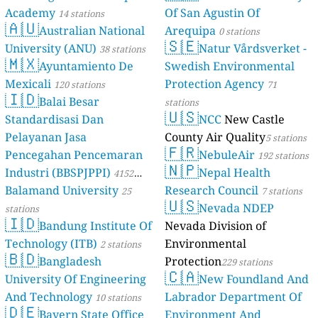
Academy
Of San Agustin Of
14 stations
🇦🇺
Australian National
Arequipa
0 stations
🇸🇪
University (ANU)
Natur Vårdsverket -
38 stations
🇲🇽
Ayuntamiento De
Swedish Environmental
Mexicali
Protection Agency
120 stations
71
🇮🇩
Balai Besar
stations
🇺🇸
Standardisasi Dan
NCC
New Castle
Pelayanan Jasa
County Air Quality
5 stations
🇫🇷
Pencegahan Pencemaran
NebuleAir
192 stations
🇳🇵
Industri (BBSPJPPI)
Nepal Health
4152
Balamand University
Research Council
stations
25
7 stations
🇺🇸
Nevada NDEP
stations
🇮🇩
Bandung Institute Of
Nevada Division of
Technology (ITB)
Environmental
2 stations
🇧🇩
Bangladesh
Protection
229 stations
🇨🇦
University Of Engineering
New Foundland And
And Technology
Labrador Department Of
10 stations
🇩🇪
Bayern State Office
Environment And