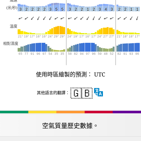
風速
(米/秒)
3
2
2
2
2
3
5
5
3
2
2
1
2
3
4
3
2
2
1
1
溫度
21°
19°
17°
16°
16°
24°
29°
29°
24°
19°
17°
16°
17°
24°
27°
27°
21°
18°
18°
17°
相對濕度
65
77
91
96
97
54
35
35
58
82
94
97
96
59
48
52
82
91
93
96
使用時區繪製的預測： UTC
🇬🇧
其他語言的翻譯：
空氣質量歷史數據。