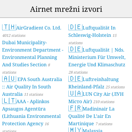
Airnet mrežni izvori
🇹🇭
🇩🇪
AirGradient Co. Ltd.
Luftqualität In
Schleswig-Holstein
4012 stations
15
Dubai Municipality-
stations
🇩🇪
Environment Department -
Luftqualität | Nds.
Environmental Planning
Ministerium Für Umwelt,
And Studies Section
Energie Und Klimaschutz
8
stations
28 stations
🇦🇺
🇩🇪
EPA South Australia
Luftreinhaltung
:: Air Quality In South
Rheinland-Pfalz
25 stations
🇺🇦
Australia
LUN City Air (ЛУН
11 stations
🇱🇹
AAA - Aplinkos
Місто Air)
210 stations
🇫🇷
Apsaugos Agentūra
Madininair La
(Lithuania Environmental
Qualité De L’air En
Protection Agency
Martinique
16
7 stations
🇲🇾
Malaysia
stations