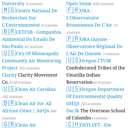
University
Open Sense
4 stations
850 stations
🇲🇬
🇫🇷
Centre National De
ORA -
Recherches Sur
L'Observatoire
L'Environnement
Réunionnais De L’Air
8 stations
15
🇧🇷
CETESB - Companhia
stations
🇫🇷
Ambiental Do Estado De
ORA Guyane -
São Paulo
Observatoire Régional De
63 stations
🇺🇸
City Of Minneapolis
L'Air De Guyane
5 stations
🇺🇸
Community Air Monitoring
Oregon CTUIR
Project
Confederated Tribes of the
165 stations
Clarity
Clarity Movement
Umatilla Indian
Co.
Reservation
3118 stations
44 stations
🇺🇸
🇺🇸
Clean Air Carolina
Oregon Department
Of Environmental Quality
102 stations
🇧🇷
Clean Air For All
(DEQ)
205 stations
African Cities | AirQo
Osc.lk
The Overseas School
846
of Colombo
stations
4 stations
🇬🇧
🇨🇭
Clean Air
OSTLUFT - Die