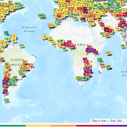
Tiles © Esri — Esri, DeLorme, NAVTEQ, TomTom, Intermap, iPC, USGS, FAO, NPS, NRCAN, GeoBase, Kadaster NL, Ordnance Survey, Esri Japan, METI, Esri China (Hong Kong), and the GIS User Community