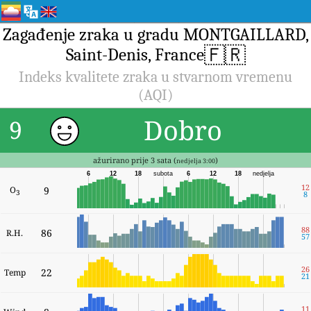
Zagađenje zraka u gradu MONTGAILLARD,
🇫🇷
Saint-Denis, France
Indeks kvalitete zraka u stvarnom vremenu
(AQI)
Dobro
9
ažurirano prije 3 sata (
)
nedjelja 3:00
6
12
18
subota
6
12
18
nedjelja
12
O
9
3
8
88
86
R.H.
57
26
22
Temp
21
11