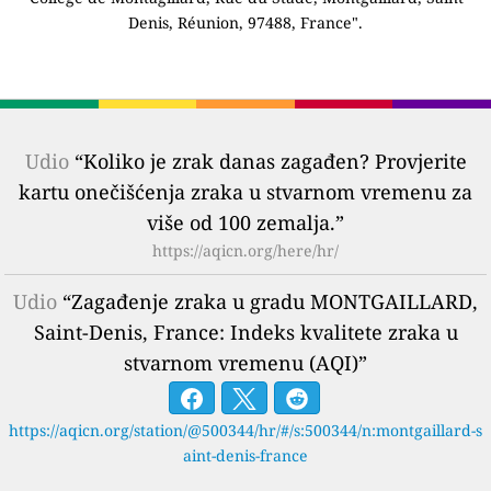
Denis, Réunion, 97488, France".
Udio
“Koliko je zrak danas zagađen? Provjerite
kartu onečišćenja zraka u stvarnom vremenu za
više od 100 zemalja.”
https://aqicn.org/here/hr/
Udio
“Zagađenje zraka u gradu MONTGAILLARD,
Saint-Denis, France: Indeks kvalitete zraka u
stvarnom vremenu (AQI)”
https://aqicn.org/station/@500344/hr/#/s:500344/n:montgaillard-s
aint-denis-france