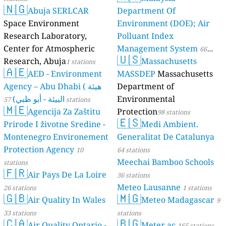
🇳🇬
Abuja SERLCAR
Department Of
Space Environment
Environment (DOE); Air
Research Laboratory,
Polluant Index
Center for Atmospheric
Management System
66
🇺🇸
Research, Abuja
Massachusetts
1 stations
stations
🇦🇪
AED - Environment
MASSDEP
Massachusetts
Agency – Abu Dhabi ( هيئة
Department of
البيئة - أبو ظبي)
Environmental
57 stations
🇲🇪
Agencija Za Zaštitu
Protection
98 stations
🇪🇸
Prirode I životne Sredine -
Medi Ambient.
Montenegro Environement
Generalitat De Catalunya
Protection Agency
10
64 stations
Meechai Bamboo Schools
stations
🇫🇷
Air Pays De La Loire
36 stations
Meteo Lausanne
26 stations
1 stations
🇬🇧
🇲🇬
Air Quality In Wales
Meteo Madagascar
9
33 stations
stations
🇨🇦
🇧🇬
Air Quality Ontario -
Meter.ac
165 stations