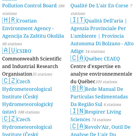
Pollution Control Board
Qualité De L'air En Corse
586
7
stations
stations
🇭🇷
🇮🇹
Croatian
Qualità Dell’aria |
Environment Agency -
Agenzia Provinciale Per
Agencija Za Zaštitu Okoliša
L'ambiente | Provincia
Autonoma Di Bolzano - Alto
66 stations
🇦🇺
CSIRO
Adige
14 stations
🇨🇦
Commonwealth Scientific
Québec CEAEQ
and Industrial Research
Centre d'expertise en
Organisation
analyse environnementale
35 stations
🇨🇿
Czech
du Québec
101 stations
🇧🇷
Hydrometeorological
Rede Manual De
Institute (Český
Partículas Sedimentadas
Hydrometeorologický
Da Região Sul
6 stations
🇮🇳
ústav)
Respirer Living
188 stations
🇨🇿
Czech
Sciences
74 stations
🇨🇦
Hydrometeorological
Revolv'Air, Outil De
Institute (Český
Analyse De L'air Du