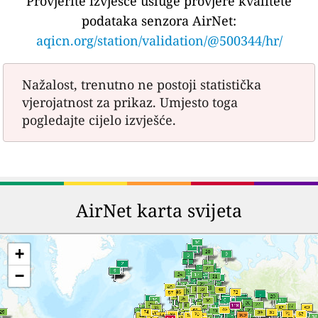
Provjerite izvješće usluge provjere kvalitete
podataka senzora AirNet:
aqicn.org/station/validation/@500344/hr/
Nažalost, trenutno ne postoji statistička
vjerojatnost za prikaz. Umjesto toga
pogledajte cijelo izvješće.
AirNet karta svijeta
+
−