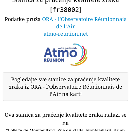
[
]
fr38002
Podatke pruža
ORA - l'Observatoire Réunionnais
de l’Air
atmo-reunion.net
Pogledajte sve stanice za praćenje kvalitete
zraka iz ORA - l'Observatoire Réunionnais de
l’Air na karti
Ova stanica za praćenje kvalitete zraka nalazi se
na
"Collége de Montagillard, Rue du Stade, Montgaillard, Saint-