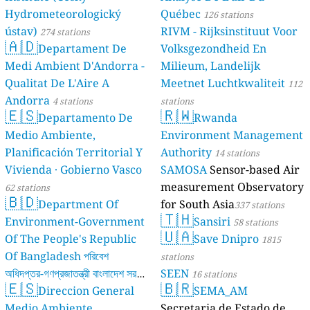
Hydrometeorologický
Québec
126 stations
ústav)
RIVM - Rijksinstituut Voor
274 stations
🇦🇩
Departament De
Volksgezondheid En
Medi Ambient D'Andorra -
Milieum, Landelijk
Qualitat De L'Aire A
Meetnet Luchtkwaliteit
112
Andorra
4 stations
stations
🇪🇸
🇷🇼
Departamento De
Rwanda
Medio Ambiente,
Environment Management
Planificación Territorial Y
Authority
14 stations
Vivienda · Gobierno Vasco
SAMOSA
Sensor-based Air
measurement Observatory
62 stations
🇧🇩
Department Of
for South Asia
337 stations
🇹🇭
Environment-Government
Sansiri
58 stations
🇺🇦
Of The People's Republic
Save Dnipro
1815
Of Bangladesh পরিবেশ
stations
অধিদপ্তর-গণপ্রজাতন্ত্রী বাংলাদেশ সরকার
SEEN
16 stations
🇪🇸
🇧🇷
Direccion General
SEMA_AM
17 stations
Medio Ambiente,
Secretaria de Estado de