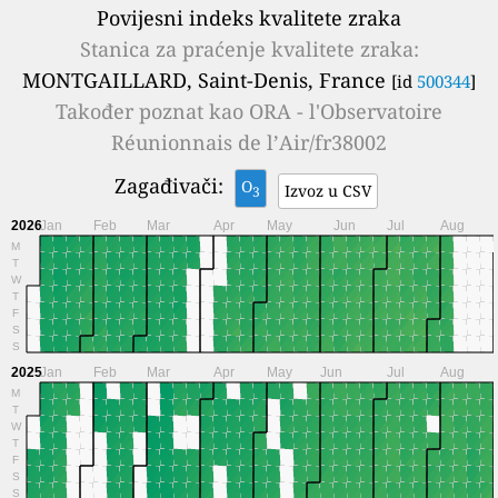
Povijesni indeks kvalitete zraka
Stanica za praćenje kvalitete zraka:
MONTGAILLARD, Saint-Denis, France
[id
500344
]
Također poznat kao
ORA - l'Observatoire
Réunionnais de l’Air/fr38002
Zagađivači:
O
Izvoz u CSV
3
2026
Jan
Feb
Mar
Apr
May
Jun
Jul
Aug
M
T
W
T
F
S
S
2025
Jan
Feb
Mar
Apr
May
Jun
Jul
Aug
M
T
W
T
F
S
S