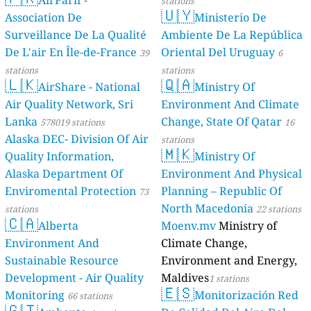
AirParif -
stations
🇺🇾
Association De
Ministerio De
Surveillance De La Qualité
Ambiente De La República
De L'air En Île-de-France
Oriental Del Uruguay
39
6
stations
stations
🇱🇰
🇶🇦
AirShare - National
Ministry Of
Air Quality Network, Sri
Environment And Climate
Lanka
Change, State Of Qatar
578019 stations
16
Alaska DEC- Division Of Air
stations
🇲🇰
Quality Information,
Ministry Of
Alaska Department Of
Environment And Physical
Enviromental Protection
Planning – Republic Of
73
North Macedonia
stations
22 stations
🇨🇦
Alberta
Moenv.mv
Ministry of
Environment And
Climate Change,
Sustainable Resource
Environment and Energy,
Development - Air Quality
Maldives
1 stations
🇪🇸
Monitoring
Monitorización Red
66 stations
🇬🇹