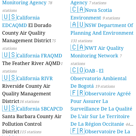
Monitoring Agency
Agency
78
7 stations
🇨🇦
Nova Scotia
stations
🇺🇸
California
Environment
9 stations
🇦🇺
EDCAQMD
El Dorado
NSW Department Of
County Air Quality
Planning And Environment
Management District
75
131 stations
🇨🇦
NWT Air Quality
stations
🇺🇸
California FRAQMD
Monitoring Network
7
The Feather River AQMD
1
stations
🇨🇴
OAB - El
stations
🇺🇸
California RIVR
Observatorio Ambiental
Riverside County Air
De Bogotá
19 stations
🇫🇷
Quality Management
Observatoire Agréé
District
Pour Assurer La
16 stations
🇺🇸
California SBCAPCD
Surveillance De La Qualité
Santa Barbara County Air
De L’air Sur Le Territoire
Pollution Control
De La Région Occitanie
44
🇫🇷
District
Observatoire De La
115 stations
stations