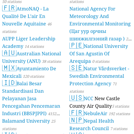
50 stations
stations
🇫🇷
AtmoNAQ - La
National Agency For
Qualité De L’air En
Meteorology And
Nouvelle Aquitaine
Environmental Monitoring
46
(Цаг уур орчны
stations
AUPP Liger Leadership
шинжилгээний газар )
21
🇵🇪
Academy
National University
14 stations
stations
🇦🇺
Australian National
Of San Agustin Of
University (ANU)
Arequipa
38 stations
0 stations
🇲🇽
🇸🇪
Ayuntamiento De
Natur Vårdsverket -
Mexicali
Swedish Environmental
120 stations
🇮🇩
Balai Besar
Protection Agency
71
Standardisasi Dan
stations
🇺🇸
Pelayanan Jasa
NCC
New Castle
Pencegahan Pencemaran
County Air Quality
5 stations
🇫🇷
Industri (BBSPJPPI)
NebuleAir
4152
192 stations
🇳🇵
Balamand University
Nepal Health
stations
25
Research Council
stations
7 stations