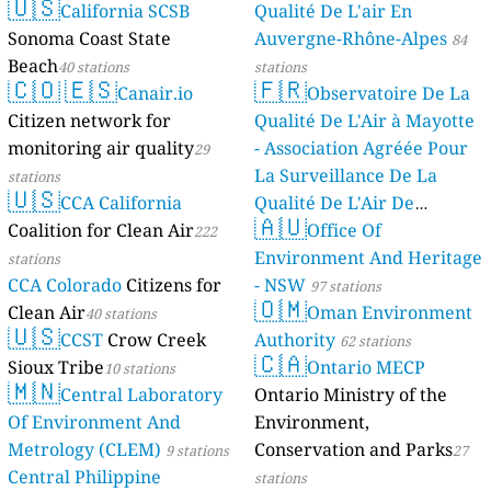
🇺🇸
California SCSB
Qualité De L'air En
Sonoma Coast State
Auvergne-Rhône-Alpes
84
Beach
40 stations
stations
🇨🇴
🇪🇸
🇫🇷
Canair.io
Observatoire De La
Citizen network for
Qualité De L'Air à Mayotte
monitoring air quality
- Association Agréée Pour
29
La Surveillance De La
stations
🇺🇸
CCA California
Qualité De L'Air De
🇦🇺
Coalition for Clean Air
Mayotte
Office Of
222
4 stations
Environment And Heritage
stations
CCA Colorado
Citizens for
- NSW
97 stations
🇴🇲
Clean Air
Oman Environment
40 stations
🇺🇸
CCST
Crow Creek
Authority
62 stations
🇨🇦
Sioux Tribe
Ontario MECP
10 stations
🇲🇳
Central Laboratory
Ontario Ministry of the
Of Environment And
Environment,
Metrology (CLEM)
Conservation and Parks
9 stations
27
Central Philippine
stations