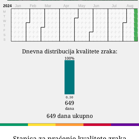
2024
Jan
Feb
Mar
Apr
May
Jun
Jul
Aug
M
T
W
T
F
S
S
Dnevna distribucija kvalitete zraka:
100%
0..50
649
dana
649 dana ukupno
Stanica za praćenje kvalitete zraka