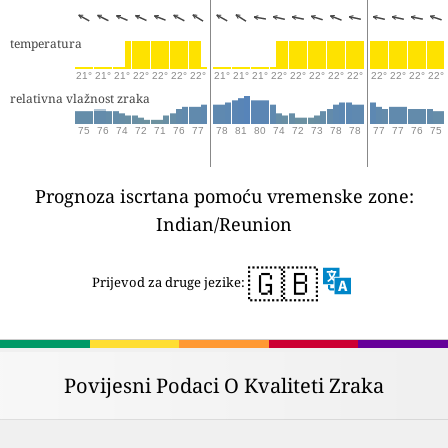
temperatura
21°
21°
21°
22°
22°
22°
22°
21°
21°
21°
22°
22°
22°
22°
22°
22°
22°
22°
22°
relativna vlažnost zraka
75
76
74
72
71
76
77
78
81
80
74
72
73
78
78
77
77
76
75
Prognoza iscrtana pomoću vremenske zone:
Indian/Reunion
🇬🇧
Prijevod za druge jezike:
Povijesni Podaci O Kvaliteti Zraka