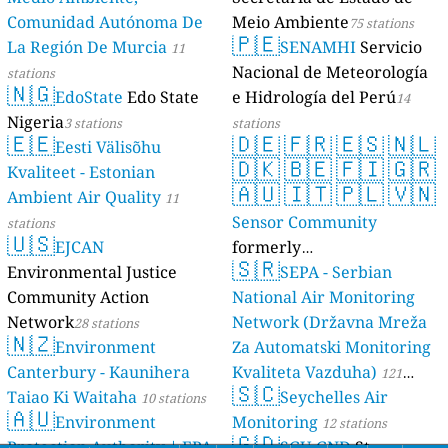
Comunidad Autónoma De
Meio Ambiente
75 stations
🇵🇪
La Región De Murcia
SENAMHI
Servicio
11
Nacional de Meteorología
stations
🇳🇬
EdoState
Edo State
e Hidrología del Perú
14
Nigeria
3 stations
stations
🇪🇪
🇩🇪
🇫🇷
🇪🇸
🇳🇱
Eesti Välisõhu
🇩🇰
🇧🇪
🇫🇮
🇬🇷
Kvaliteet - Estonian
🇦🇺
🇮🇹
🇵🇱
🇻🇳
Ambient Air Quality
11
Sensor Community
stations
🇺🇸
EJCAN
formerly
🇸🇷
Environmental Justice
luftdaten.info
SEPA - Serbian
35819 stations
Community Action
National Air Monitoring
Network
Network (Državna Mreža
28 stations
🇳🇿
Environment
Za Automatski Monitoring
Canterbury - Kaunihera
Kvaliteta Vazduha)
121
🇸🇨
Taiao Ki Waitaha
Seychelles Air
10 stations
stations
🇦🇺
Environment
Monitoring
12 stations
🇬🇩
Protection Authority | EPA
SGU-GND
St.