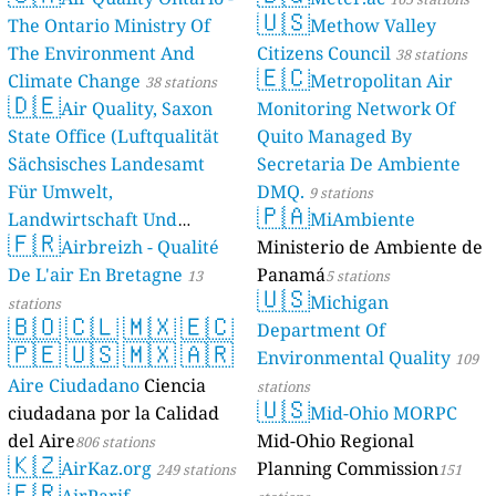
🇺🇸
The Ontario Ministry Of
Methow Valley
The Environment And
Citizens Council
38 stations
🇪🇨
Climate Change
Metropolitan Air
38 stations
🇩🇪
Air Quality, Saxon
Monitoring Network Of
State Office (Luftqualität
Quito Managed By
Sächsisches Landesamt
Secretaria De Ambiente
Für Umwelt,
DMQ.
9 stations
🇵🇦
Landwirtschaft Und
MiAmbiente
🇫🇷
Geologie)
Airbreizh - Qualité
Ministerio de Ambiente de
50 stations
De L'air En Bretagne
Panamá
13
5 stations
🇺🇸
Michigan
stations
🇧🇴
🇨🇱
🇲🇽
🇪🇨
Department Of
🇵🇪
🇺🇸
🇲🇽
🇦🇷
Environmental Quality
109
Aire Ciudadano
Ciencia
stations
🇺🇸
ciudadana por la Calidad
Mid-Ohio MORPC
del Aire
Mid-Ohio Regional
806 stations
🇰🇿
AirKaz.org
Planning Commission
249 stations
151
🇫🇷