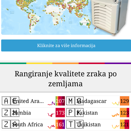
Kliknite za više informacija
Rangiranje kvalitete zraka po
zemljama
🇦🇪
🇲🇬
207
129
United Arab Emirates
Madagascar
🇿🇲
🇵🇰
173
123
Zambia
Pakistan
🇿🇦
🇹🇯
161
121
South Africa
Tajikistan