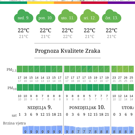
ned. 9.
pon. 10.
uto. 11.
sri. 12.
čet. 13.
22°C
22°C
22°C
22°C
22°C
21°C
21°C
22°C
21°C
21°C
Prognoza Kvalitete Zraka
PM
2.5
17
16
15
14
14
13
15
17
17
17
17
17
15
19
17
19
23
27
26
25
17
16
14
13
13
13
14
15
17
16
16
13
11
17
16
17
21
25
25
23
PM
10
10
10
9
8
7
8
8
8
9
8
8
8
5
7
7
7
10
12
14
14
10
10
9
8
7
8
8
8
9
8
8
8
5
7
7
7
10
12
14
14
nedjelja 9.
ponedjeljak 10.
utora
1
3
6
9
12
15
18
21
0
3
6
9
12
15
18
21
0
3
6
9
sat
Brzina vjetra
9
9
9
9
9
9
9
9
8
7
7
7
8
8
8
8
8
8
8