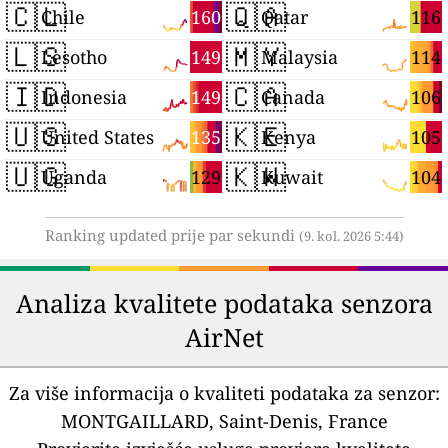
🇨🇱
🇶🇦
160
116
Chile
Qatar
🇱🇸
🇲🇾
149
114
Lesotho
Malaysia
🇮🇩
🇨🇦
149
106
Indonesia
Canada
🇺🇸
🇰🇪
135
105
United States
Kenya
🇺🇬
🇰🇼
129
104
Uganda
Kuwait
Ranking updated prije par sekundi
(9. kol. 2026 5:44)
Analiza kvalitete podataka senzora
AirNet
Za više informacija o kvaliteti podataka za senzor:
MONTGAILLARD, Saint-Denis, France