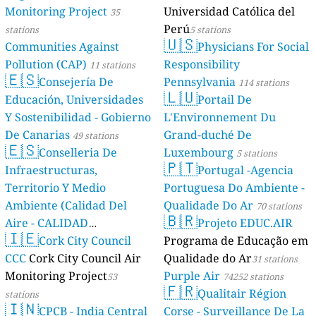
Monitoring Project
Universidad Católica del
35
Perú
stations
5 stations
🇺🇸
Communities Against
Physicians For Social
Pollution (CAP)
Responsibility
11 stations
🇪🇸
Consejería De
Pennsylvania
114 stations
🇱🇺
Educación, Universidades
Portail De
Y Sostenibilidad - Gobierno
L'Environnement Du
De Canarias
Grand-duché De
49 stations
🇪🇸
Conselleria De
Luxembourg
5 stations
🇵🇹
Infraestructuras,
Portugal -Agencia
Territorio Y Medio
Portuguesa Do Ambiente -
Ambiente (Calidad Del
Qualidade Do Ar
70 stations
🇧🇷
Aire - CALIDAD
Projeto EDUC.AIR
🇮🇪
AMBIENTAL)
Cork City Council
Programa de Educação em
23 stations
CCC
Cork City Council Air
Qualidade do Ar
31 stations
Monitoring Project
Purple Air
53
74252 stations
🇫🇷
Qualitair Région
stations
🇮🇳
CPCB - India Central
Corse - Surveillance De La