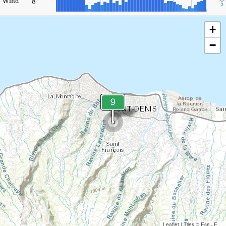
8
Wind
5
+
−
Leaflet
|
Tiles © Esri - Esri, DeLorme, NAVTEQ, TomTom, Intermap, iPC, USGS, FAO, NPS, NRCAN, GeoBase, Kadaster NL, Ordnance Survey, Esri Japan, METI, Esri China (Hong Kong), and the GIS User Community