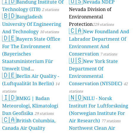
🇮🇩
🇺🇸
Bandung Institute Of
Nevada NDEP
Technology (ITB)
Nevada Division of
2 stations
🇧🇩
Bangladesh
Environmental
University Of Engineering
Protection
229 stations
🇨🇦
And Technology
New Foundland And
10 stations
🇩🇪
Bayern State Office
Labrador Department Of
For The Environment
Environment And
(Bayerisches
Conservation
7 stations
🇺🇸
Staatsministerium Für
New York State
Umwelt Und
Department Of
🇩🇪
Berlin Air Quality -
Verbraucherschutz) - LfU
Environmental
(Luftqualität In Berlin)
Conservation (NYSDEC)
46 stations
14
42
stations
stations
🇮🇩
🇳🇴
BMKG | Badan
NILU - Norsk
Meteorologi, Klimatologi
Institutt For Luftforskning
Dan Geofisika
(Norwegian Institute For
29 stations
🇨🇦
British Columbia,
Air Research)
77 stations
Canada Air Quality
Northwest Clean Air