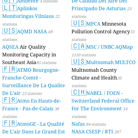
Ambente
De Calidad Del Aire Del
4 stations
🇱🇹
Aplinkos
Principado De Asturias
23
Monitoringas Vilniaus
22
stations
🇺🇸
MPCA
Minnesota
stations
🇺🇸
AQMD NASA
Pollution Control Agency
69
33
stations
stations
🇨🇦
AQSEA
Air Quality
MSC / UNBC AQMap
Monitoring Capacity in
1110 stations
🇺🇸
Southeast Asia
Multnomah MULTCO
85 stations
🇫🇷
ATMO Bourgogne-
Multnomah County
Franche-Comté -
Climate and Health
20
Surveillance De La Qualite
stations
🇨🇭
De L’air
NABEL / FOEN -
23 stations
🇫🇷
Atmo En Hauts-de-
Switzerland Federal Office
France - Pas-de-Calais
For The Environment
38
14
stations
stations
🇫🇷
AtmoGE - La Qualité
Nafas
84 stations
De L’air Dans Le Grand Est
NASA CSESP / RTI
207