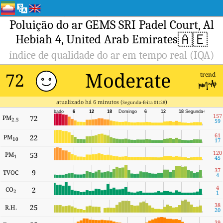
Poluição do ar GEMS SRI Padel Court, Al
🇦🇪
Hebiah 4, United Arab Emirates
índice de qualidade do ar em tempo real (IQA)
Moderate
72
trend
atualizado há 6 minutos (
)
Segunda-feira 01:28
Sábado
6
12
18
Domingo
6
12
18
Segunda-feira
157
PM
72
2.5
59
61
PM
22
10
17
120
PM
53
1
45
37
9
TVOC
4
4
CO
2
2
1
38
25
R.H.
20
39