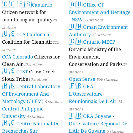
🇨🇴
🇪🇸
🇦🇺
Canair.io
Mayotte
Office Of
4 stations
Citizen network for
Environment And Heritage
monitoring air quality
- NSW
29
97 stations
🇴🇲
Oman Environment
stations
🇺🇸
CCA California
Authority
62 stations
🇨🇦
Coalition for Clean Air
Ontario MECP
222
Ontario Ministry of the
stations
CCA Colorado
Citizens for
Environment,
Clean Air
Conservation and Parks
40 stations
27
🇺🇸
CCST
Crow Creek
stations
Sioux Tribe
Open Sense
10 stations
850 stations
🇲🇳
🇫🇷
Central Laboratory
ORA -
Of Environment And
L'Observatoire
Metrology (CLEM)
Réunionnais De L’Air
9 stations
15
Central Philippine
stations
🇫🇷
University
ORA Guyane -
4 stations
🇲🇬
Centre National De
Observatoire Régional De
Recherches Sur
L'Air De Guyane
5 stations