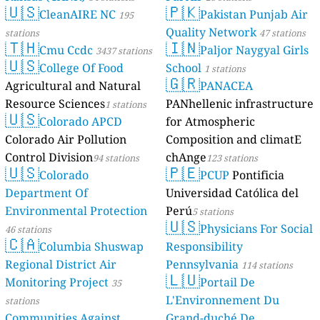
🇺🇸
🇵🇰
CleanAIRE NC
Pakistan Punjab Air
195
Quality Network
stations
47 stations
🇹🇭
🇮🇳
Cmu Ccdc
Paljor Naygyal Girls
3437 stations
🇺🇸
College Of Food
School
1 stations
🇬🇷
Agricultural and Natural
PANACEA
Resource Sciences
PANhellenic infrastructure
1 stations
🇺🇸
Colorado APCD
for Atmospheric
Colorado Air Pollution
Composition and climatE
Control Division
chAnge
94 stations
123 stations
🇺🇸
🇵🇪
Colorado
PCUP
Pontificia
Department Of
Universidad Católica del
Environmental Protection
Perú
5 stations
🇺🇸
Physicians For Social
46 stations
🇨🇦
Columbia Shuswap
Responsibility
Regional District Air
Pennsylvania
114 stations
🇱🇺
Monitoring Project
Portail De
35
L'Environnement Du
stations
Communities Against
Grand-duché De