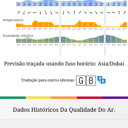
0
3
4
2
3
5
5
3
2
3
3
3
5
6
3
2
1
2
2
3
temperatura
34°
33°
33°
36°
35°
35°
35°
33°
33°
33°
33°
36°
35°
35°
34°
32°
32°
32°
32°
35°
humidade relativa
56
57
61
51
53
55
58
64
65
57
51
47
51
58
62
70
72
68
58
49
Previsão traçada usando fuso horário: Asia/Dubai
🇬🇧
Tradução para outros idiomas:
Dados Históricos Da Qualidade Do Ar.