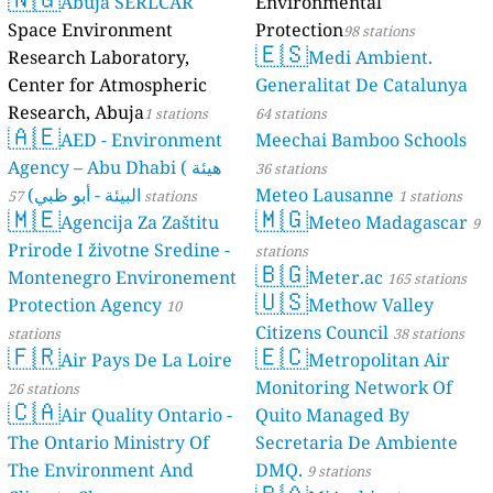
Abuja SERLCAR
Environmental
Space Environment
Protection
98 stations
🇪🇸
Research Laboratory,
Medi Ambient.
Center for Atmospheric
Generalitat De Catalunya
Research, Abuja
1 stations
64 stations
🇦🇪
AED - Environment
Meechai Bamboo Schools
Agency – Abu Dhabi ( هيئة
36 stations
البيئة - أبو ظبي)
Meteo Lausanne
57 stations
1 stations
🇲🇪
🇲🇬
Agencija Za Zaštitu
Meteo Madagascar
9
Prirode I životne Sredine -
stations
🇧🇬
Montenegro Environement
Meter.ac
165 stations
🇺🇸
Protection Agency
Methow Valley
10
Citizens Council
stations
38 stations
🇫🇷
🇪🇨
Air Pays De La Loire
Metropolitan Air
Monitoring Network Of
26 stations
🇨🇦
Air Quality Ontario -
Quito Managed By
The Ontario Ministry Of
Secretaria De Ambiente
The Environment And
DMQ.
9 stations