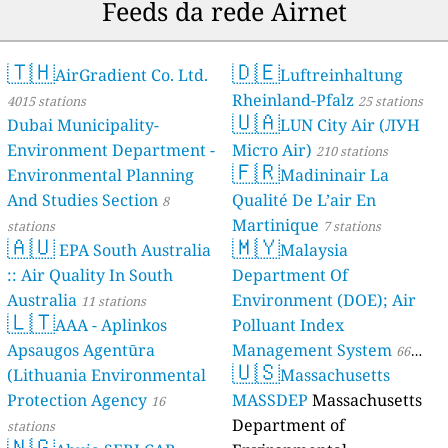
Feeds da rede Airnet
🇹🇭
🇩🇪
AirGradient Co. Ltd.
Luftreinhaltung
Rheinland-Pfalz
4015 stations
25 stations
🇺🇦
Dubai Municipality-
LUN City Air (ЛУН
Environment Department -
Місто Air)
210 stations
🇫🇷
Environmental Planning
Madininair La
And Studies Section
Qualité De L’air En
8
Martinique
stations
7 stations
🇦🇺
🇲🇾
EPA South Australia
Malaysia
:: Air Quality In South
Department Of
Australia
Environment (DOE); Air
11 stations
🇱🇹
AAA - Aplinkos
Polluant Index
Apsaugos Agentūra
Management System
66
🇺🇸
(Lithuania Environmental
Massachusetts
stations
Protection Agency
MASSDEP
Massachusetts
16
Department of
stations
🇳🇬