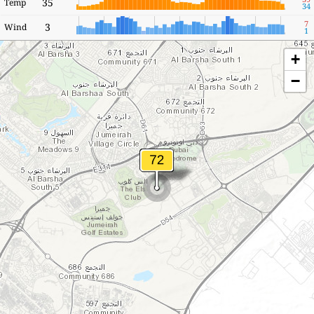
35
Temp
34
7
3
Wind
1
+
−