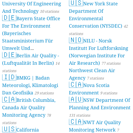
🇺🇸
University Of Engineering
New York State
And Technology
Department Of
10 stations
🇩🇪
Bayern State Office
Environmental
For The Environment
Conservation (NYSDEC)
42
(Bayerisches
stations
🇳🇴
Staatsministerium Für
NILU - Norsk
Umwelt Und
Institutt For Luftforskning
🇩🇪
Berlin Air Quality -
Verbraucherschutz) - LfU
(Norwegian Institute For
(Luftqualität In Berlin)
Air Research)
46 stations
14
77 stations
Northwest Clean Air
stations
🇮🇩
BMKG | Badan
Agency
7 stations
🇨🇦
Meteorologi, Klimatologi
Nova Scotia
Dan Geofisika
Environment
29 stations
9 stations
🇨🇦
🇦🇺
British Columbia,
NSW Department Of
Canada Air Quality
Planning And Environment
Monitoring Agency
78
131 stations
🇨🇦
NWT Air Quality
stations
🇺🇸
California
Monitoring Network
7