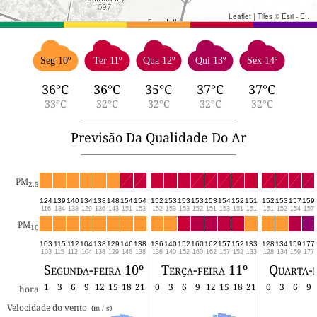
Leaflet
|
Tiles © Esri - Esri, DeLorme, NAVTEQ, TomTom, Intermap, iPC, USGS, FAO, NPS, NRCAN, GeoBase, Kadaster NL, Ordnance Survey, Esri Japan, METI, Esri China (Hong Kong), and the GIS User Community
Seg 10º
Ter 11º
Qua 12º
Qui 13º
Sex 14º
36°C
36°C
35°C
37°C
37°C
33°C
32°C
32°C
32°C
32°C
Previsão Da Qualidade Do Ar
PM
2.5
124
139
140
134
138
148
154
154
152
153
153
153
153
154
152
151
152
153
157
159
116
134
138
129
136
143
151
153
152
153
153
152
151
153
151
151
151
152
154
157
PM
10
103
115
112
104
138
129
146
138
136
140
152
160
162
157
152
133
128
134
159
177
103
115
112
104
138
129
146
138
136
140
152
160
162
157
152
133
128
134
159
177
Segunda-feira 10º
Terça-feira 11º
Quarta-f
1
3
6
9
12
15
18
21
0
3
6
9
12
15
18
21
0
3
6
9
hora
Velocidade do vento 
 (m / s) 