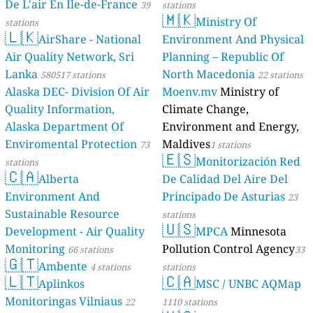
De L'air En Île-de-France
39
stations
🇲🇰
Ministry Of
stations
🇱🇰
AirShare - National
Environment And Physical
Air Quality Network, Sri
Planning – Republic Of
Lanka
North Macedonia
580517 stations
22 stations
Alaska DEC- Division Of Air
Moenv.mv
Ministry of
Quality Information,
Climate Change,
Alaska Department Of
Environment and Energy,
Enviromental Protection
Maldives
73
1 stations
🇪🇸
Monitorización Red
stations
🇨🇦
Alberta
De Calidad Del Aire Del
Environment And
Principado De Asturias
23
Sustainable Resource
stations
🇺🇸
Development - Air Quality
MPCA
Minnesota
Monitoring
Pollution Control Agency
66 stations
33
🇬🇹
Ambente
4 stations
stations
🇱🇹
🇨🇦
Aplinkos
MSC / UNBC AQMap
Monitoringas Vilniaus
22
1110 stations