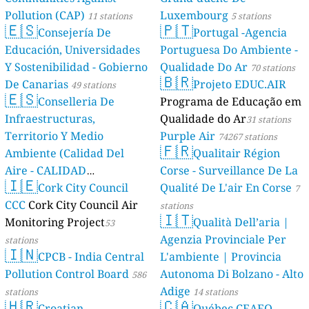
Pollution (CAP)
Luxembourg
11 stations
5 stations
🇪🇸
🇵🇹
Consejería De
Portugal -Agencia
Educación, Universidades
Portuguesa Do Ambiente -
Y Sostenibilidad - Gobierno
Qualidade Do Ar
70 stations
🇧🇷
De Canarias
Projeto EDUC.AIR
49 stations
🇪🇸
Conselleria De
Programa de Educação em
Infraestructuras,
Qualidade do Ar
31 stations
Territorio Y Medio
Purple Air
74267 stations
🇫🇷
Ambiente (Calidad Del
Qualitair Région
Aire - CALIDAD
Corse - Surveillance De La
🇮🇪
AMBIENTAL)
Cork City Council
Qualité De L'air En Corse
23 stations
7
CCC
Cork City Council Air
stations
🇮🇹
Monitoring Project
Qualità Dell’aria |
53
Agenzia Provinciale Per
stations
🇮🇳
CPCB - India Central
L'ambiente | Provincia
Pollution Control Board
Autonoma Di Bolzano - Alto
586
Adige
stations
14 stations
🇭🇷
🇨🇦
Croatian
Québec CEAEQ