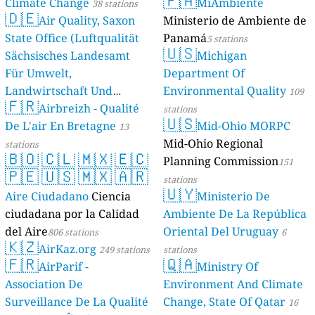
🇵🇦
Climate Change
MiAmbiente
38 stations
🇩🇪
Air Quality, Saxon
Ministerio de Ambiente de
State Office (Luftqualität
Panamá
5 stations
🇺🇸
Sächsisches Landesamt
Michigan
Für Umwelt,
Department Of
Landwirtschaft Und
Environmental Quality
109
🇫🇷
Geologie)
Airbreizh - Qualité
50 stations
stations
🇺🇸
De L'air En Bretagne
Mid-Ohio MORPC
13
Mid-Ohio Regional
stations
🇧🇴
🇨🇱
🇲🇽
🇪🇨
Planning Commission
151
🇵🇪
🇺🇸
🇲🇽
🇦🇷
stations
🇺🇾
Aire Ciudadano
Ciencia
Ministerio De
ciudadana por la Calidad
Ambiente De La República
del Aire
Oriental Del Uruguay
806 stations
6
🇰🇿
AirKaz.org
249 stations
stations
🇫🇷
🇶🇦
AirParif -
Ministry Of
Association De
Environment And Climate
Surveillance De La Qualité
Change, State Of Qatar
16