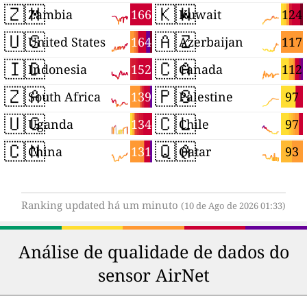
🇿🇲
🇰🇼
166
124
Zambia
Kuwait
🇺🇸
🇦🇿
164
117
United States
Azerbaijan
🇮🇩
🇨🇦
152
112
Indonesia
Canada
🇿🇦
🇵🇸
139
97
South Africa
Palestine
🇺🇬
🇨🇱
134
97
Uganda
Chile
🇨🇳
🇶🇦
131
93
China
Qatar
Ranking updated há um minuto
(10 de Ago de 2026 01:33)
Análise de qualidade de dados do
sensor AirNet