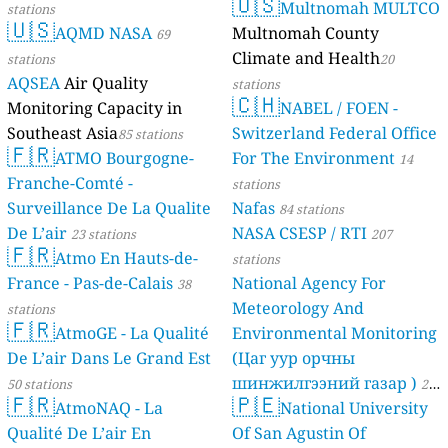
🇺🇸
Multnomah MULTCO
stations
🇺🇸
AQMD NASA
Multnomah County
69
Climate and Health
stations
20
AQSEA
Air Quality
stations
🇨🇭
Monitoring Capacity in
NABEL / FOEN -
Southeast Asia
Switzerland Federal Office
85 stations
🇫🇷
ATMO Bourgogne-
For The Environment
14
Franche-Comté -
stations
Surveillance De La Qualite
Nafas
84 stations
De L’air
NASA CSESP / RTI
23 stations
207
🇫🇷
Atmo En Hauts-de-
stations
France - Pas-de-Calais
National Agency For
38
Meteorology And
stations
🇫🇷
AtmoGE - La Qualité
Environmental Monitoring
De L’air Dans Le Grand Est
(Цаг уур орчны
шинжилгээний газар )
50 stations
21
🇫🇷
🇵🇪
AtmoNAQ - La
National University
stations
Qualité De L’air En
Of San Agustin Of