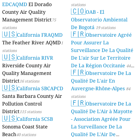
EDCAQMD
El Dorado
stations
🇨🇴
County Air Quality
OAB - El
Management District
Observatorio Ambiental
75
De Bogotá
stations
19 stations
🇺🇸
🇫🇷
California FRAQMD
Observatoire Agréé
The Feather River AQMD
Pour Assurer La
1
Surveillance De La Qualité
stations
🇺🇸
California RIVR
De L’air Sur Le Territoire
Riverside County Air
De La Région Occitanie
44
🇫🇷
Quality Management
Observatoire De La
stations
District
Qualité De L'air En
16 stations
🇺🇸
California SBCAPCD
Auvergne-Rhône-Alpes
84
Santa Barbara County Air
stations
🇫🇷
Pollution Control
Observatoire De La
District
Qualité De L'Air à Mayotte
115 stations
🇺🇸
California SCSB
- Association Agréée Pour
Sonoma Coast State
La Surveillance De La
Beach
Qualité De L'Air De
40 stations