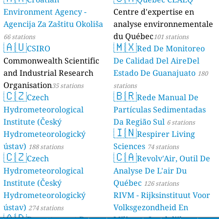
Environment Agency -
Centre d'expertise en
Agencija Za Zaštitu Okoliša
analyse environnementale
du Québec
66 stations
101 stations
🇦🇺
🇲🇽
CSIRO
Red De Monitoreo
Commonwealth Scientific
De Calidad Del AireDel
and Industrial Research
Estado De Guanajuato
180
Organisation
35 stations
stations
🇨🇿
🇧🇷
Czech
Rede Manual De
Hydrometeorological
Partículas Sedimentadas
Institute (Český
Da Região Sul
6 stations
🇮🇳
Hydrometeorologický
Respirer Living
ústav)
Sciences
188 stations
74 stations
🇨🇿
🇨🇦
Czech
Revolv'Air, Outil De
Hydrometeorological
Analyse De L'air Du
Institute (Český
Québec
126 stations
Hydrometeorologický
RIVM - Rijksinstituut Voor
ústav)
Volksgezondheid En
274 stations
🇦🇩