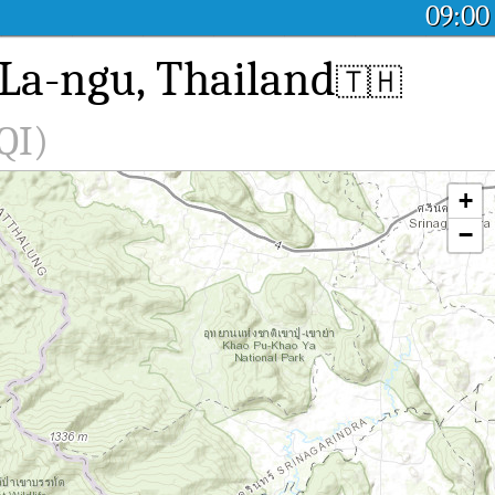
09:00
La-ngu, Thailand
🇹🇭
QI)
+
−