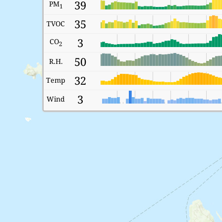
39
PM
1
35
TVOC
3
CO
2
50
R.H.
32
Temp
3
Wind