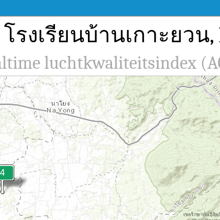
n โรงเรียนบ้านเกาะยวน, 
altime luchtkwaliteitsindex (A