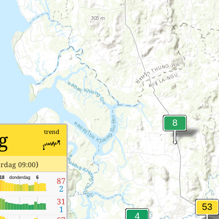
g
trend
)
rdag 09:00
18
donderdag
6
87
2
31
1