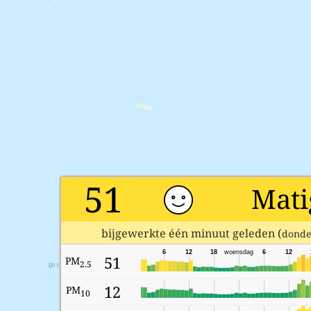
51
Mati
bijgewerkte één minuut geleden (
donde
6
12
18
woensdag
6
12
51
PM
2.5
12
PM
10