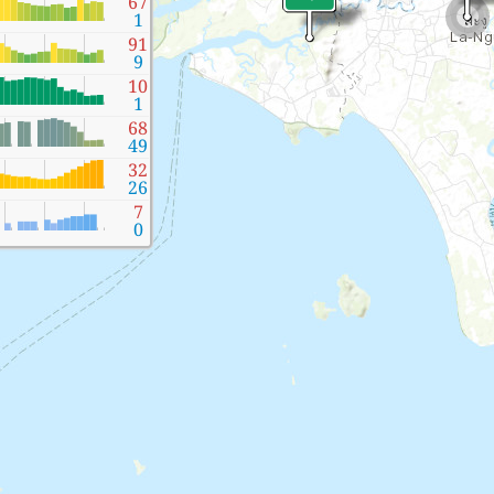
67
1
91
9
10
1
68
49
32
26
7
0