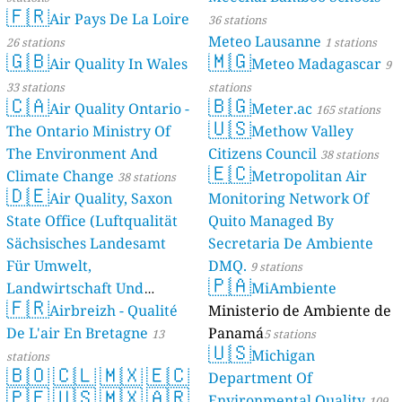
🇫🇷
Air Pays De La Loire
36 stations
Meteo Lausanne
26 stations
1 stations
🇬🇧
🇲🇬
Air Quality In Wales
Meteo Madagascar
9
33 stations
stations
🇨🇦
🇧🇬
Air Quality Ontario -
Meter.ac
165 stations
🇺🇸
The Ontario Ministry Of
Methow Valley
The Environment And
Citizens Council
38 stations
🇪🇨
Climate Change
Metropolitan Air
38 stations
🇩🇪
Air Quality, Saxon
Monitoring Network Of
State Office (Luftqualität
Quito Managed By
Sächsisches Landesamt
Secretaria De Ambiente
Für Umwelt,
DMQ.
9 stations
🇵🇦
Landwirtschaft Und
MiAmbiente
🇫🇷
Geologie)
Airbreizh - Qualité
Ministerio de Ambiente de
50 stations
De L'air En Bretagne
Panamá
13
5 stations
🇺🇸
Michigan
stations
🇧🇴
🇨🇱
🇲🇽
🇪🇨
Department Of
🇵🇪
🇺🇸
🇲🇽
🇦🇷
Environmental Quality
109