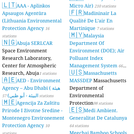
🇱🇹
AAA - Aplinkos
Місто Air)
210 stations
🇫🇷
Apsaugos Agentūra
Madininair La
(Lithuania Environmental
Qualité De L’air En
Protection Agency
Martinique
16
7 stations
🇲🇾
Malaysia
stations
🇳🇬
Abuja SERLCAR
Department Of
Space Environment
Environment (DOE); Air
Research Laboratory,
Polluant Index
Center for Atmospheric
Management System
66
🇺🇸
Research, Abuja
Massachusetts
1 stations
stations
🇦🇪
AED - Environment
MASSDEP
Massachusetts
Agency – Abu Dhabi ( هيئة
Department of
البيئة - أبو ظبي)
Environmental
57 stations
🇲🇪
Agencija Za Zaštitu
Protection
98 stations
🇪🇸
Prirode I životne Sredine -
Medi Ambient.
Montenegro Environement
Generalitat De Catalunya
Protection Agency
10
64 stations
Meechai Bamboo Schools
stations