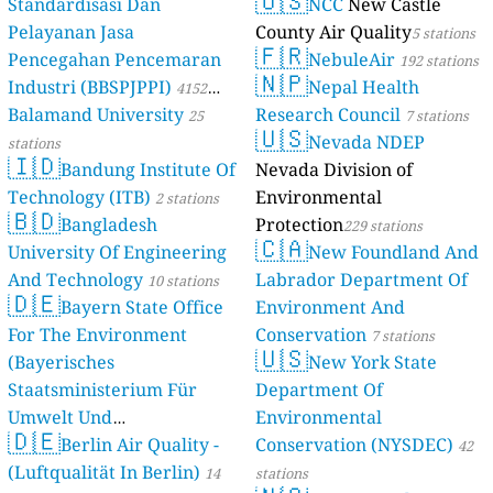
🇺🇸
Standardisasi Dan
NCC
New Castle
Pelayanan Jasa
County Air Quality
5 stations
🇫🇷
Pencegahan Pencemaran
NebuleAir
192 stations
🇳🇵
Industri (BBSPJPPI)
Nepal Health
4152
Balamand University
Research Council
stations
25
7 stations
🇺🇸
Nevada NDEP
stations
🇮🇩
Bandung Institute Of
Nevada Division of
Technology (ITB)
Environmental
2 stations
🇧🇩
Bangladesh
Protection
229 stations
🇨🇦
University Of Engineering
New Foundland And
And Technology
Labrador Department Of
10 stations
🇩🇪
Bayern State Office
Environment And
For The Environment
Conservation
7 stations
🇺🇸
(Bayerisches
New York State
Staatsministerium Für
Department Of
Umwelt Und
Environmental
🇩🇪
Berlin Air Quality -
Verbraucherschutz) - LfU
Conservation (NYSDEC)
42
(Luftqualität In Berlin)
46 stations
14
stations