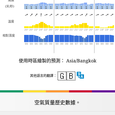
風速
(米/秒)
1
1
1
1
1
1
1
1
1
1
1
1
1
1
1
1
1
1
溫度
20°
20°
22°
24°
22°
20°
20°
20°
20°
21°
21°
22°
23°
20°
20°
19°
19°
20°
相對濕度
99
99
96
86
95
99
99
99
99
98
97
95
92
98
99
99
99
98
使用時區繪製的預測： Asia/Bangkok
🇬🇧
其他語言的翻譯：
空氣質量歷史數據。