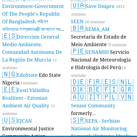
🇺🇦
Environment-Government
Save Dnipro
1815
Of The People's Republic
stations
Of Bangladesh পরিবেশ
SEEN
16 stations
🇧🇷
অধিদপ্তর-গণপ্রজাতন্ত্রী বাংলাদেশ সরকার
SEMA_AM
🇪🇸
Direccion General
Secretaria de Estado de
17 stations
Medio Ambiente,
Meio Ambiente
75 stations
🇵🇪
Comunidad Autónoma De
SENAMHI
Servicio
La Región De Murcia
Nacional de Meteorología
11
e Hidrología del Perú
stations
14
🇳🇬
EdoState
Edo State
stations
🇩🇪
🇫🇷
🇪🇸
🇳🇱
Nigeria
3 stations
🇪🇪
🇩🇰
🇧🇪
🇫🇮
🇬🇷
Eesti Välisõhu
🇦🇺
🇮🇹
🇵🇱
🇻🇳
Kvaliteet - Estonian
Ambient Air Quality
Sensor Community
11
formerly
stations
🇺🇸
🇸🇷
EJCAN
luftdaten.info
SEPA - Serbian
35819 stations
Environmental Justice
National Air Monitoring
Community Action
Network (Državna Mreža