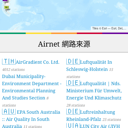
Tiles © Esri — Esri, DeLorme, NAVTEQ, TomTom, Intermap, iPC, USGS, FAO, NPS, NRCAN, GeoBase, Kadaster NL, Ordnance Survey, Esri Japan, METI, Esri China (Hong Kong), and the GIS User Community
Airnet 網路來源
🇹🇭
🇩🇪
AirGradient Co. Ltd.
Luftqualität In
Schleswig-Holstein
4012 stations
15
Dubai Municipality-
stations
🇩🇪
Environment Department -
Luftqualität | Nds.
Environmental Planning
Ministerium Für Umwelt,
And Studies Section
Energie Und Klimaschutz
8
stations
28 stations
🇦🇺
🇩🇪
EPA South Australia
Luftreinhaltung
:: Air Quality In South
Rheinland-Pfalz
25 stations
🇺🇦
Australia
LUN City Air (ЛУН
11 stations