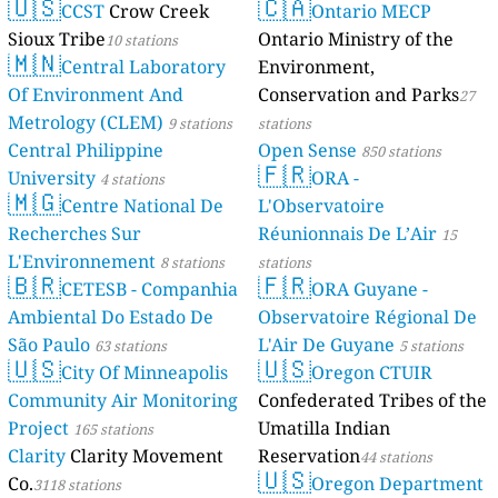
🇺🇸
🇨🇦
CCST
Crow Creek
Ontario MECP
Sioux Tribe
Ontario Ministry of the
10 stations
🇲🇳
Central Laboratory
Environment,
Of Environment And
Conservation and Parks
27
Metrology (CLEM)
9 stations
stations
Central Philippine
Open Sense
850 stations
🇫🇷
University
ORA -
4 stations
🇲🇬
Centre National De
L'Observatoire
Recherches Sur
Réunionnais De L’Air
15
L'Environnement
8 stations
stations
🇧🇷
🇫🇷
CETESB - Companhia
ORA Guyane -
Ambiental Do Estado De
Observatoire Régional De
São Paulo
L'Air De Guyane
63 stations
5 stations
🇺🇸
🇺🇸
City Of Minneapolis
Oregon CTUIR
Community Air Monitoring
Confederated Tribes of the
Project
Umatilla Indian
165 stations
Clarity
Clarity Movement
Reservation
44 stations
🇺🇸
Co.
Oregon Department
3118 stations