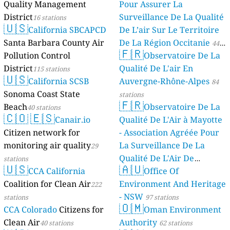
Quality Management
Pour Assurer La
District
Surveillance De La Qualité
16 stations
🇺🇸
California SBCAPCD
De L’air Sur Le Territoire
Santa Barbara County Air
De La Région Occitanie
44
🇫🇷
Pollution Control
Observatoire De La
stations
District
Qualité De L'air En
115 stations
🇺🇸
California SCSB
Auvergne-Rhône-Alpes
84
Sonoma Coast State
stations
🇫🇷
Beach
Observatoire De La
40 stations
🇨🇴
🇪🇸
Canair.io
Qualité De L'Air à Mayotte
Citizen network for
- Association Agréée Pour
monitoring air quality
La Surveillance De La
29
Qualité De L'Air De
stations
🇺🇸
🇦🇺
CCA California
Mayotte
Office Of
4 stations
Coalition for Clean Air
Environment And Heritage
222
- NSW
stations
97 stations
🇴🇲
CCA Colorado
Citizens for
Oman Environment
Clean Air
Authority
40 stations
62 stations