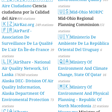
Aire Ciudadano
Ciencia
stations
🇺🇸
ciudadana por la Calidad
Mid-Ohio MORPC
del Aire
Mid-Ohio Regional
806 stations
🇰🇿
AirKaz.org
Planning Commission
249 stations
151
🇫🇷
AirParif -
stations
🇺🇾
Association De
Ministerio De
Surveillance De La Qualité
Ambiente De La República
De L'air En Île-de-France
Oriental Del Uruguay
39
6
stations
stations
🇱🇰
🇶🇦
AirShare - National
Ministry Of
Air Quality Network, Sri
Environment And Climate
Lanka
Change, State Of Qatar
578260 stations
16
Alaska DEC- Division Of Air
stations
🇲🇰
Quality Information,
Ministry Of
Alaska Department Of
Environment And Physical
Enviromental Protection
Planning – Republic Of
73
North Macedonia
stations
22 stations
🇨🇦
Alberta
Moenv.mv
Ministry of