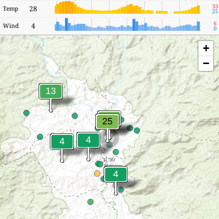
33
28
Temp
25
6
4
Wind
0
+
−