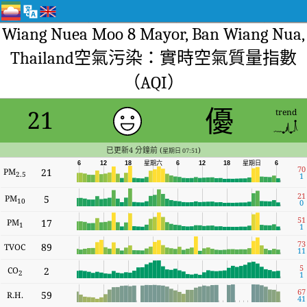
Wiang Nuea Moo 8 Mayor, Ban Wiang Nua,
Thailand空氣污染：實時空氣質量指數
（AQI）
優
21
trend
已更新4 分鐘前 (
)
星期日 07:51
星期六
6
12
18
6
12
18
星期日
6
70
PM
21
2.5
1
21
PM
5
10
0
51
PM
17
1
1
73
89
TVOC
11
5
CO
2
2
1
67
59
R.H.
41