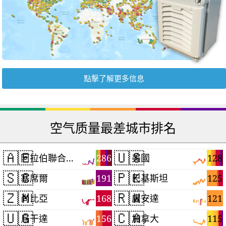
點擊了解更多信息
空气质量最差城市排名
🇦🇪
🇺🇸
286
128
阿拉伯聯合大公國
美國
🇸🇨
🇵🇰
191
125
塞席爾
巴基斯坦
🇿🇲
🇷🇼
168
121
尚比亞
盧安達
🇺🇬
🇨🇦
156
115
烏干達
加拿大