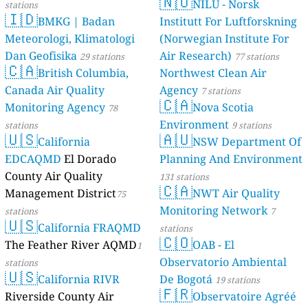
🇳🇴
NILU - Norsk
stations
🇮🇩
BMKG | Badan
Institutt For Luftforskning
Meteorologi, Klimatologi
(Norwegian Institute For
Dan Geofisika
Air Research)
29 stations
77 stations
🇨🇦
British Columbia,
Northwest Clean Air
Canada Air Quality
Agency
7 stations
🇨🇦
Monitoring Agency
Nova Scotia
78
Environment
stations
9 stations
🇺🇸
🇦🇺
California
NSW Department Of
EDCAQMD
El Dorado
Planning And Environment
County Air Quality
131 stations
🇨🇦
Management District
NWT Air Quality
75
Monitoring Network
stations
7
🇺🇸
California FRAQMD
stations
🇨🇴
The Feather River AQMD
OAB - El
1
Observatorio Ambiental
stations
🇺🇸
California RIVR
De Bogotá
19 stations
🇫🇷
Riverside County Air
Observatoire Agréé