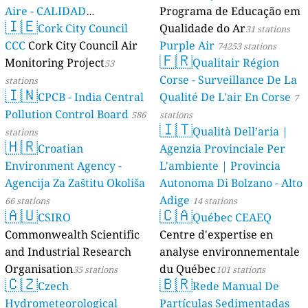
Aire - CALIDAD
Programa de Educação em
🇮🇪
AMBIENTAL)
Cork City Council
Qualidade do Ar
23 stations
31 stations
CCC
Cork City Council Air
Purple Air
74253 stations
🇫🇷
Monitoring Project
Qualitair Région
53
Corse - Surveillance De La
stations
🇮🇳
CPCB - India Central
Qualité De L'air En Corse
7
Pollution Control Board
586
stations
🇮🇹
Qualità Dell’aria |
stations
🇭🇷
Croatian
Agenzia Provinciale Per
Environment Agency -
L'ambiente | Provincia
Agencija Za Zaštitu Okoliša
Autonoma Di Bolzano - Alto
Adige
66 stations
14 stations
🇦🇺
🇨🇦
CSIRO
Québec CEAEQ
Commonwealth Scientific
Centre d'expertise en
and Industrial Research
analyse environnementale
Organisation
du Québec
35 stations
101 stations
🇨🇿
🇧🇷
Czech
Rede Manual De
Hydrometeorological
Partículas Sedimentadas