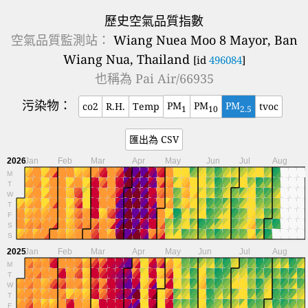
歷史空氣品質指數
空氣品質監測站：
Wiang Nuea Moo 8 Mayor, Ban
Wiang Nua, Thailand
[id
496084
]
也稱為
Pai Air/66935
污染物：
PM
PM
PM
co2
R.H.
Temp
tvoc
1
10
2.5
匯出為 CSV
2026
Jan
Feb
Mar
Apr
May
Jun
Jul
Aug
M
T
W
T
F
S
S
2025
Jan
Feb
Mar
Apr
May
Jun
Jul
Aug
M
T
W
T
F