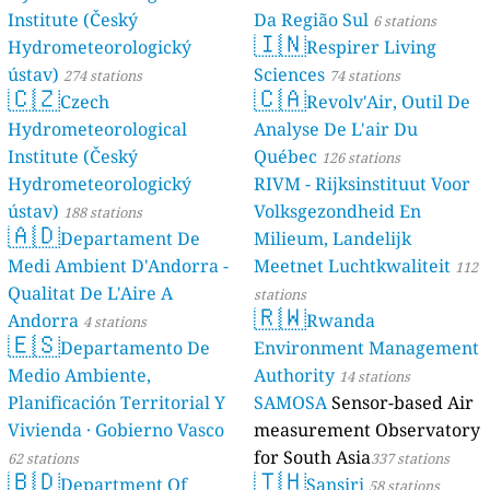
Institute (Český
Da Região Sul
6 stations
🇮🇳
Hydrometeorologický
Respirer Living
ústav)
Sciences
274 stations
74 stations
🇨🇿
🇨🇦
Czech
Revolv'Air, Outil De
Hydrometeorological
Analyse De L'air Du
Institute (Český
Québec
126 stations
Hydrometeorologický
RIVM - Rijksinstituut Voor
ústav)
Volksgezondheid En
188 stations
🇦🇩
Departament De
Milieum, Landelijk
Medi Ambient D'Andorra -
Meetnet Luchtkwaliteit
112
Qualitat De L'Aire A
stations
🇷🇼
Andorra
Rwanda
4 stations
🇪🇸
Departamento De
Environment Management
Medio Ambiente,
Authority
14 stations
Planificación Territorial Y
SAMOSA
Sensor-based Air
Vivienda · Gobierno Vasco
measurement Observatory
for South Asia
62 stations
337 stations
🇧🇩
🇹🇭
Department Of
Sansiri
58 stations