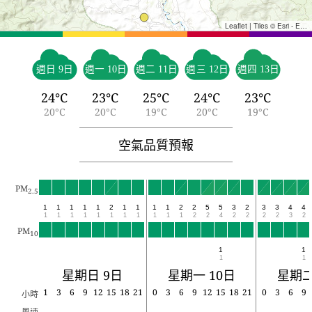
Leaflet
|
Tiles © Esri - Esri, DeLorme, NAVTEQ, TomTom, Intermap, iPC, USGS, FAO, NPS, NRCAN, GeoBase, Kadaster NL, Ordnance Survey, Esri Japan, METI, Esri China (Hong Kong), and the GIS User Community
週日 9日
週一 10日
週二 11日
週三 12日
週四 13日
24°C
23°C
25°C
24°C
23°C
20°C
20°C
19°C
20°C
19°C
空氣品質預報
PM
2.5
1
1
1
1
1
2
1
1
1
1
2
2
5
5
3
2
3
3
4
4
1
1
1
1
1
1
1
1
1
1
1
2
2
4
2
2
2
2
3
2
PM
10
1
1
1
1
星期日 9日
星期一 10日
星期二
1
3
6
9
12
15
18
21
0
3
6
9
12
15
18
21
0
3
6
9
小時