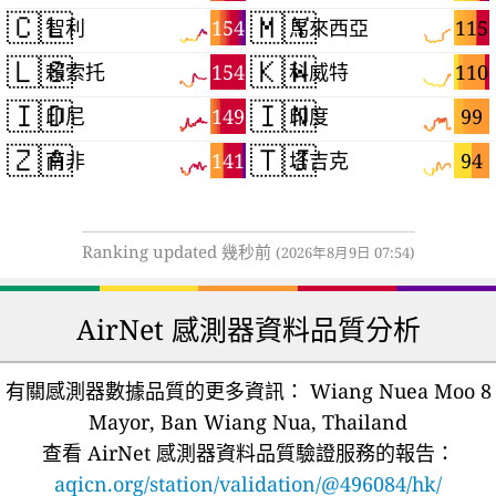
🇨🇱
🇲🇾
154
115
智利
馬來西亞
🇱🇸
🇰🇼
154
110
賴索托
科威特
🇮🇩
🇮🇳
149
99
印尼
印度
🇿🇦
🇹🇯
141
94
南非
塔吉克
Ranking updated 幾秒前
(2026年8月9日 07:54)
AirNet 感測器資料品質分析
有關感測器數據品質的更多資訊：
Wiang Nuea Moo 8
Mayor, Ban Wiang Nua, Thailand
查看 AirNet 感測器資料品質驗證服務的報告：
aqicn.org/station/validation/@496084/hk/