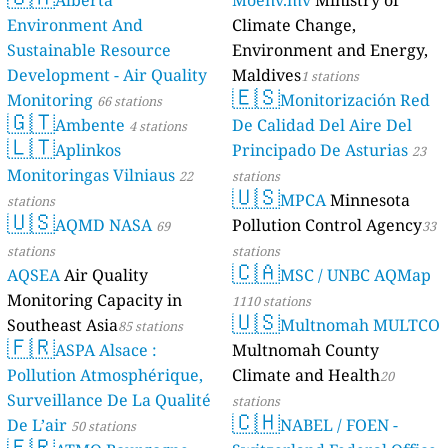
Environment And
Climate Change,
Sustainable Resource
Environment and Energy,
Development - Air Quality
Maldives
1 stations
🇪🇸
Monitoring
Monitorización Red
66 stations
🇬🇹
Ambente
De Calidad Del Aire Del
4 stations
🇱🇹
Aplinkos
Principado De Asturias
23
Monitoringas Vilniaus
22
stations
🇺🇸
MPCA
Minnesota
stations
🇺🇸
AQMD NASA
Pollution Control Agency
69
33
stations
stations
🇨🇦
AQSEA
Air Quality
MSC / UNBC AQMap
Monitoring Capacity in
1110 stations
🇺🇸
Southeast Asia
Multnomah MULTCO
85 stations
🇫🇷
ASPA Alsace :
Multnomah County
Pollution Atmosphérique,
Climate and Health
20
Surveillance De La Qualité
stations
🇨🇭
De L’air
NABEL / FOEN -
50 stations
🇫🇷