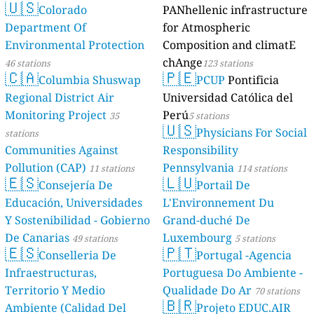
🇺🇸
Colorado
PANhellenic infrastructure
Department Of
for Atmospheric
Environmental Protection
Composition and climatE
chAnge
46 stations
123 stations
🇨🇦
🇵🇪
Columbia Shuswap
PCUP
Pontificia
Regional District Air
Universidad Católica del
Monitoring Project
Perú
35
5 stations
🇺🇸
Physicians For Social
stations
Communities Against
Responsibility
Pollution (CAP)
Pennsylvania
11 stations
114 stations
🇪🇸
🇱🇺
Consejería De
Portail De
Educación, Universidades
L'Environnement Du
Y Sostenibilidad - Gobierno
Grand-duché De
De Canarias
Luxembourg
49 stations
5 stations
🇪🇸
🇵🇹
Conselleria De
Portugal -Agencia
Infraestructuras,
Portuguesa Do Ambiente -
Territorio Y Medio
Qualidade Do Ar
70 stations
🇧🇷
Ambiente (Calidad Del
Projeto EDUC.AIR