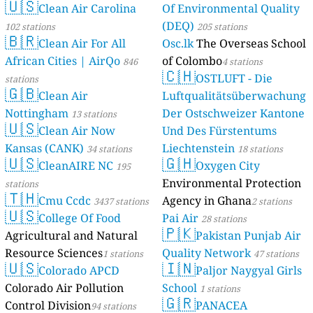
🇺🇸
Clean Air Carolina
Of Environmental Quality
(DEQ)
102 stations
205 stations
🇧🇷
Clean Air For All
Osc.lk
The Overseas School
African Cities | AirQo
of Colombo
846
4 stations
🇨🇭
OSTLUFT - Die
stations
🇬🇧
Clean Air
Luftqualitätsüberwachung
Nottingham
Der Ostschweizer Kantone
13 stations
🇺🇸
Clean Air Now
Und Des Fürstentums
Kansas (CANK)
Liechtenstein
34 stations
18 stations
🇺🇸
🇬🇭
CleanAIRE NC
Oxygen City
195
Environmental Protection
stations
🇹🇭
Cmu Ccdc
Agency in Ghana
3437 stations
2 stations
🇺🇸
College Of Food
Pai Air
28 stations
🇵🇰
Agricultural and Natural
Pakistan Punjab Air
Resource Sciences
Quality Network
1 stations
47 stations
🇺🇸
🇮🇳
Colorado APCD
Paljor Naygyal Girls
Colorado Air Pollution
School
1 stations
🇬🇷
Control Division
PANACEA
94 stations