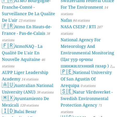
ATMO Bourgogne-
Switzerland Federal Office
Franche-Comté -
For The Environment
14
Surveillance De La Qualite
stations
De L’air
Nafas
23 stations
84 stations
🇫🇷
Atmo En Hauts-de-
NASA CSESP / RTI
207
France - Pas-de-Calais
38
stations
National Agency For
stations
🇫🇷
AtmoNAQ - La
Meteorology And
Qualité De L’air En
Environmental Monitoring
Nouvelle Aquitaine
(Цаг уур орчны
46
шинжилгээний газар )
stations
21
🇵🇪
AUPP Liger Leadership
National University
stations
Academy
Of San Agustin Of
14 stations
🇦🇺
Australian National
Arequipa
0 stations
🇸🇪
University (ANU)
Natur Vårdsverket -
38 stations
🇲🇽
Ayuntamiento De
Swedish Environmental
Mexicali
Protection Agency
120 stations
71
🇮🇩
Balai Besar
stations