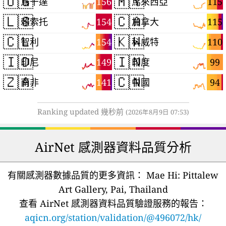
🇺🇬
🇲🇾
156
115
烏干達
馬來西亞
🇱🇸
🇨🇦
154
115
賴索托
加拿大
🇨🇱
🇰🇼
154
110
智利
科威特
🇮🇩
🇮🇳
149
99
印尼
印度
🇿🇦
🇨🇳
141
94
南非
中國
Ranking updated 幾秒前
(2026年8月9日 07:53)
AirNet 感測器資料品質分析
有關感測器數據品質的更多資訊：
Mae Hi: Pittalew
Art Gallery, Pai, Thailand
查看 AirNet 感測器資料品質驗證服務的報告：
aqicn.org/station/validation/@496072/hk/