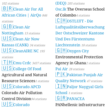
(DEQ)
102 stations
205 stations
🇧🇷
Clean Air For All
Osc.lk
The Overseas School
African Cities | AirQo
of Colombo
846
4 stations
🇨🇭
OSTLUFT - Die
stations
🇬🇧
Clean Air
Luftqualitätsüberwachung
Nottingham
Der Ostschweizer Kantone
13 stations
🇺🇸
Clean Air Now
Und Des Fürstentums
Kansas (CANK)
Liechtenstein
34 stations
18 stations
🇺🇸
🇬🇭
CleanAIRE NC
Oxygen City
195
Environmental Protection
stations
🇹🇭
Cmu Ccdc
Agency in Ghana
3437 stations
2 stations
🇺🇸
College Of Food
Pai Air
28 stations
🇵🇰
Agricultural and Natural
Pakistan Punjab Air
Resource Sciences
Quality Network
1 stations
47 stations
🇺🇸
🇮🇳
Colorado APCD
Paljor Naygyal Girls
Colorado Air Pollution
School
1 stations
🇬🇷
Control Division
PANACEA
94 stations
🇺🇸
Colorado
PANhellenic infrastructure