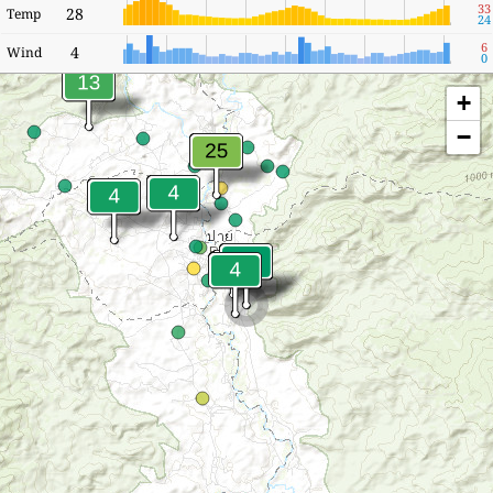
33
28
Temp
24
6
4
Wind
0
+
−