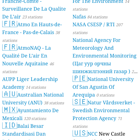
Franche-Comté -
For The Environment
14
Surveillance De La Qualite
stations
De L’air
Nafas
23 stations
84 stations
🇫🇷
Atmo En Hauts-de-
NASA CSESP / RTI
207
France - Pas-de-Calais
38
stations
National Agency For
stations
🇫🇷
AtmoNAQ - La
Meteorology And
Qualité De L’air En
Environmental Monitoring
Nouvelle Aquitaine
(Цаг уур орчны
46
шинжилгээний газар )
stations
21
🇵🇪
AUPP Liger Leadership
National University
stations
Academy
Of San Agustin Of
14 stations
🇦🇺
Australian National
Arequipa
0 stations
🇸🇪
University (ANU)
Natur Vårdsverket -
38 stations
🇲🇽
Ayuntamiento De
Swedish Environmental
Mexicali
Protection Agency
120 stations
71
🇮🇩
Balai Besar
stations
🇺🇸
Standardisasi Dan
NCC
New Castle