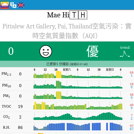
🇹🇭
Mae Hi
Pittalew Art Gallery, Pai, Thailand空氣污染：實
時空氣質量指數（AQI）
優
0
trend
已更新5 分鐘前 (
)
星期日 07:48
星期六
6
12
18
6
12
18
星期日
6
64
PM
0
2.5
1
18
PM
0
10
0
44
PM
0
1
0
49
19
TVOC
9
7
CO
2
2
2
97
86
R.H.
67