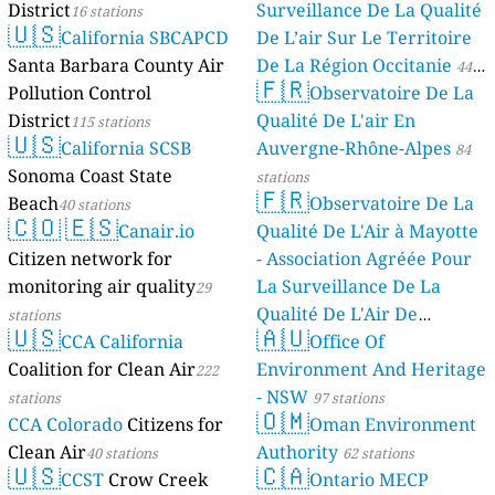
District
Surveillance De La Qualité
16 stations
🇺🇸
California SBCAPCD
De L’air Sur Le Territoire
Santa Barbara County Air
De La Région Occitanie
44
🇫🇷
Pollution Control
Observatoire De La
stations
District
Qualité De L'air En
115 stations
🇺🇸
California SCSB
Auvergne-Rhône-Alpes
84
Sonoma Coast State
stations
🇫🇷
Beach
Observatoire De La
40 stations
🇨🇴
🇪🇸
Canair.io
Qualité De L'Air à Mayotte
Citizen network for
- Association Agréée Pour
monitoring air quality
La Surveillance De La
29
Qualité De L'Air De
stations
🇺🇸
🇦🇺
CCA California
Mayotte
Office Of
4 stations
Coalition for Clean Air
Environment And Heritage
222
- NSW
stations
97 stations
🇴🇲
CCA Colorado
Citizens for
Oman Environment
Clean Air
Authority
40 stations
62 stations
🇺🇸
🇨🇦
CCST
Crow Creek
Ontario MECP