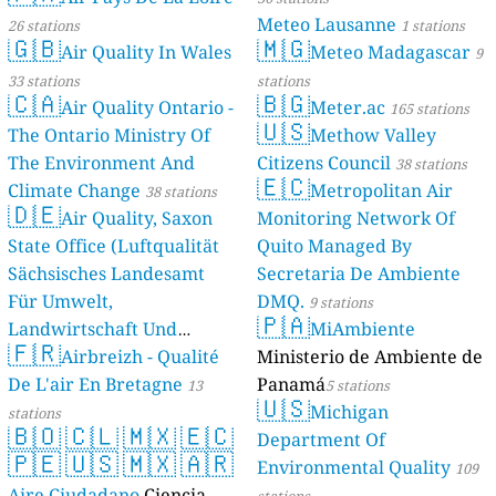
Meteo Lausanne
26 stations
1 stations
🇬🇧
🇲🇬
Air Quality In Wales
Meteo Madagascar
9
33 stations
stations
🇨🇦
🇧🇬
Air Quality Ontario -
Meter.ac
165 stations
🇺🇸
The Ontario Ministry Of
Methow Valley
The Environment And
Citizens Council
38 stations
🇪🇨
Climate Change
Metropolitan Air
38 stations
🇩🇪
Air Quality, Saxon
Monitoring Network Of
State Office (Luftqualität
Quito Managed By
Sächsisches Landesamt
Secretaria De Ambiente
Für Umwelt,
DMQ.
9 stations
🇵🇦
Landwirtschaft Und
MiAmbiente
🇫🇷
Geologie)
Airbreizh - Qualité
Ministerio de Ambiente de
50 stations
De L'air En Bretagne
Panamá
13
5 stations
🇺🇸
Michigan
stations
🇧🇴
🇨🇱
🇲🇽
🇪🇨
Department Of
🇵🇪
🇺🇸
🇲🇽
🇦🇷
Environmental Quality
109
Aire Ciudadano
Ciencia
stations