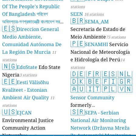
Of The People's Republic
stations
Of Bangladesh পরিবেশ
SEEN
16 stations
🇧🇷
অধিদপ্তর-গণপ্রজাতন্ত্রী বাংলাদেশ সরকার
SEMA_AM
🇪🇸
Direccion General
Secretaria de Estado de
17 stations
Medio Ambiente,
Meio Ambiente
75 stations
🇵🇪
Comunidad Autónoma De
SENAMHI
Servicio
La Región De Murcia
Nacional de Meteorología
11
e Hidrología del Perú
stations
14
🇳🇬
EdoState
Edo State
stations
🇩🇪
🇫🇷
🇪🇸
🇳🇱
Nigeria
3 stations
🇪🇪
🇩🇰
🇧🇪
🇫🇮
🇬🇷
Eesti Välisõhu
🇦🇺
🇮🇹
🇵🇱
🇻🇳
Kvaliteet - Estonian
Ambient Air Quality
Sensor Community
11
formerly
stations
🇺🇸
🇸🇷
EJCAN
luftdaten.info
SEPA - Serbian
35819 stations
Environmental Justice
National Air Monitoring
Community Action
Network (Državna Mreža
Network
Za Automatski Monitoring
28 stations