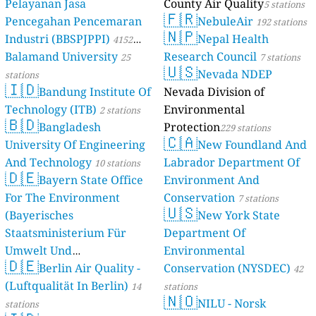
Pelayanan Jasa
County Air Quality
5 stations
🇫🇷
Pencegahan Pencemaran
NebuleAir
192 stations
🇳🇵
Industri (BBSPJPPI)
Nepal Health
4152
Balamand University
Research Council
stations
25
7 stations
🇺🇸
Nevada NDEP
stations
🇮🇩
Bandung Institute Of
Nevada Division of
Technology (ITB)
Environmental
2 stations
🇧🇩
Bangladesh
Protection
229 stations
🇨🇦
University Of Engineering
New Foundland And
And Technology
Labrador Department Of
10 stations
🇩🇪
Bayern State Office
Environment And
For The Environment
Conservation
7 stations
🇺🇸
(Bayerisches
New York State
Staatsministerium Für
Department Of
Umwelt Und
Environmental
🇩🇪
Berlin Air Quality -
Verbraucherschutz) - LfU
Conservation (NYSDEC)
42
(Luftqualität In Berlin)
46 stations
14
stations
🇳🇴
NILU - Norsk
stations