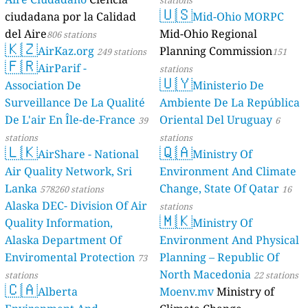
🇺🇸
ciudadana por la Calidad
Mid-Ohio MORPC
del Aire
Mid-Ohio Regional
806 stations
🇰🇿
AirKaz.org
Planning Commission
249 stations
151
🇫🇷
AirParif -
stations
🇺🇾
Association De
Ministerio De
Surveillance De La Qualité
Ambiente De La República
De L'air En Île-de-France
Oriental Del Uruguay
39
6
stations
stations
🇱🇰
🇶🇦
AirShare - National
Ministry Of
Air Quality Network, Sri
Environment And Climate
Lanka
Change, State Of Qatar
578260 stations
16
Alaska DEC- Division Of Air
stations
🇲🇰
Quality Information,
Ministry Of
Alaska Department Of
Environment And Physical
Enviromental Protection
Planning – Republic Of
73
North Macedonia
stations
22 stations
🇨🇦
Alberta
Moenv.mv
Ministry of