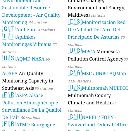
Environment And
Climate Change,
Sustainable Resource
Environment and Energy,
Development - Air Quality
Maldives
1 stations
🇪🇸
Monitoring
Monitorización Red
66 stations
🇬🇹
Ambente
De Calidad Del Aire Del
4 stations
🇱🇹
Aplinkos
Principado De Asturias
23
Monitoringas Vilniaus
22
stations
🇺🇸
MPCA
Minnesota
stations
🇺🇸
AQMD NASA
Pollution Control Agency
69
33
stations
stations
🇨🇦
AQSEA
Air Quality
MSC / UNBC AQMap
Monitoring Capacity in
1110 stations
🇺🇸
Southeast Asia
Multnomah MULTCO
85 stations
🇫🇷
ASPA Alsace :
Multnomah County
Pollution Atmosphérique,
Climate and Health
20
Surveillance De La Qualité
stations
🇨🇭
De L’air
NABEL / FOEN -
50 stations
🇫🇷
ATMO Bourgogne-
Switzerland Federal Office