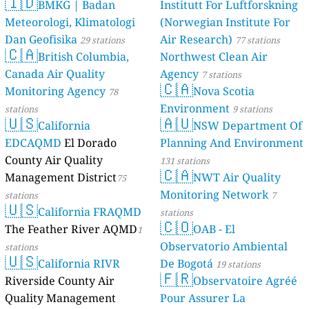
🇮🇩
BMKG | Badan
Institutt For Luftforskning
Meteorologi, Klimatologi
(Norwegian Institute For
Dan Geofisika
Air Research)
29 stations
77 stations
🇨🇦
British Columbia,
Northwest Clean Air
Canada Air Quality
Agency
7 stations
🇨🇦
Monitoring Agency
Nova Scotia
78
Environment
stations
9 stations
🇺🇸
🇦🇺
California
NSW Department Of
EDCAQMD
El Dorado
Planning And Environment
County Air Quality
131 stations
🇨🇦
Management District
NWT Air Quality
75
Monitoring Network
stations
7
🇺🇸
California FRAQMD
stations
🇨🇴
The Feather River AQMD
OAB - El
1
Observatorio Ambiental
stations
🇺🇸
California RIVR
De Bogotá
19 stations
🇫🇷
Riverside County Air
Observatoire Agréé
Quality Management
Pour Assurer La