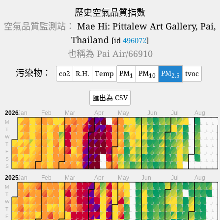
歷史空氣品質指數
空氣品質監測站：
Mae Hi: Pittalew Art Gallery, Pai,
Thailand
[id
496072
]
也稱為
Pai Air/66910
污染物：
PM
PM
PM
co2
R.H.
Temp
tvoc
1
10
2.5
匯出為 CSV
2026
Jan
Feb
Mar
Apr
May
Jun
Jul
Aug
M
T
W
T
F
S
S
2025
Jan
Feb
Mar
Apr
May
Jun
Jul
Aug
M
T
W
T
F