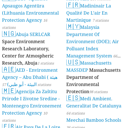
🇫🇷
Apsaugos Agentūra
Madininair La
(Lithuania Environmental
Qualité De L’air En
Protection Agency
Martinique
16
7 stations
🇲🇾
Malaysia
stations
🇳🇬
Abuja SERLCAR
Department Of
Space Environment
Environment (DOE); Air
Research Laboratory,
Polluant Index
Center for Atmospheric
Management System
66
🇺🇸
Research, Abuja
Massachusetts
1 stations
stations
🇦🇪
AED - Environment
MASSDEP
Massachusetts
Agency – Abu Dhabi ( هيئة
Department of
البيئة - أبو ظبي)
Environmental
57 stations
🇲🇪
Agencija Za Zaštitu
Protection
98 stations
🇪🇸
Prirode I životne Sredine -
Medi Ambient.
Montenegro Environement
Generalitat De Catalunya
Protection Agency
10
64 stations
Meechai Bamboo Schools
stations
🇫🇷
Air Pays De La Loire
36 stations