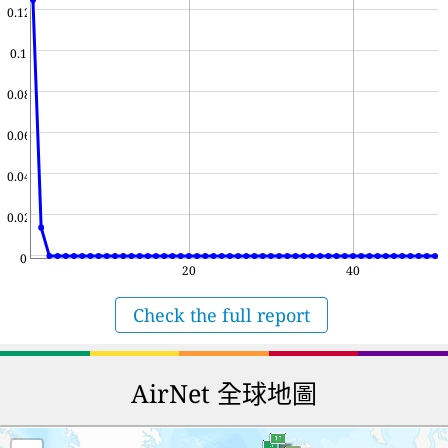
0.12
0.1
0.08
0.06
0.04
0.02
0
20
40
Check the full report
AirNet 全球地圖