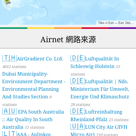
Tiles © Esri — Esri, DeLorme, NAVTEQ, TomTom, Intermap, iPC, USGS, FAO, NPS, NRCAN, GeoBase, Kadaster NL, Ordnance Survey, Esri Japan, METI, Esri China (Hong Kong), and the GIS User Community
Airnet 網路來源
🇹🇭
🇩🇪
AirGradient Co. Ltd.
Luftqualität In
Schleswig-Holstein
4012 stations
15
Dubai Municipality-
stations
🇩🇪
Environment Department -
Luftqualität | Nds.
Environmental Planning
Ministerium Für Umwelt,
And Studies Section
Energie Und Klimaschutz
8
stations
28 stations
🇦🇺
🇩🇪
EPA South Australia
Luftreinhaltung
:: Air Quality In South
Rheinland-Pfalz
25 stations
🇺🇦
Australia
LUN City Air (ЛУН
11 stations
🇱🇹
AAA - Aplinkos
Місто Air)
210 stations