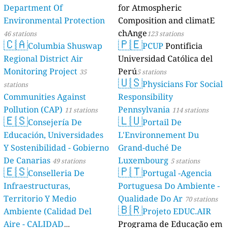
Department Of
for Atmospheric
Environmental Protection
Composition and climatE
chAnge
46 stations
123 stations
🇨🇦
🇵🇪
Columbia Shuswap
PCUP
Pontificia
Regional District Air
Universidad Católica del
Monitoring Project
Perú
35
5 stations
🇺🇸
Physicians For Social
stations
Communities Against
Responsibility
Pollution (CAP)
Pennsylvania
11 stations
114 stations
🇪🇸
🇱🇺
Consejería De
Portail De
Educación, Universidades
L'Environnement Du
Y Sostenibilidad - Gobierno
Grand-duché De
De Canarias
Luxembourg
49 stations
5 stations
🇪🇸
🇵🇹
Conselleria De
Portugal -Agencia
Infraestructuras,
Portuguesa Do Ambiente -
Territorio Y Medio
Qualidade Do Ar
70 stations
🇧🇷
Ambiente (Calidad Del
Projeto EDUC.AIR
Aire - CALIDAD
Programa de Educação em