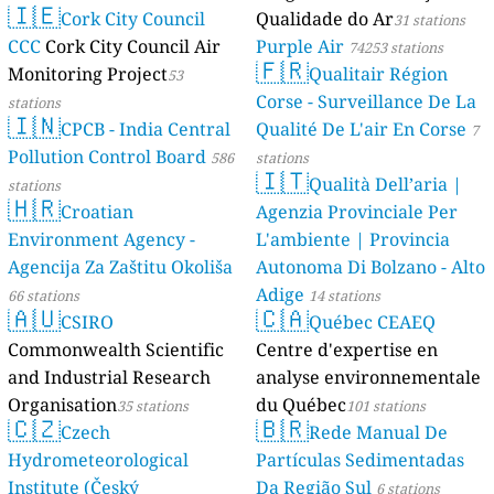
🇮🇪
AMBIENTAL)
Cork City Council
Qualidade do Ar
23 stations
31 stations
CCC
Cork City Council Air
Purple Air
74253 stations
🇫🇷
Monitoring Project
Qualitair Région
53
Corse - Surveillance De La
stations
🇮🇳
CPCB - India Central
Qualité De L'air En Corse
7
Pollution Control Board
586
stations
🇮🇹
Qualità Dell’aria |
stations
🇭🇷
Croatian
Agenzia Provinciale Per
Environment Agency -
L'ambiente | Provincia
Agencija Za Zaštitu Okoliša
Autonoma Di Bolzano - Alto
Adige
66 stations
14 stations
🇦🇺
🇨🇦
CSIRO
Québec CEAEQ
Commonwealth Scientific
Centre d'expertise en
and Industrial Research
analyse environnementale
Organisation
du Québec
35 stations
101 stations
🇨🇿
🇧🇷
Czech
Rede Manual De
Hydrometeorological
Partículas Sedimentadas
Institute (Český
Da Região Sul
6 stations