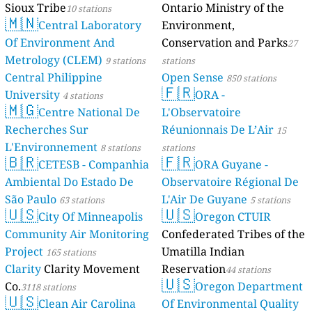
Sioux Tribe
Ontario Ministry of the
10 stations
🇲🇳
Central Laboratory
Environment,
Of Environment And
Conservation and Parks
27
Metrology (CLEM)
9 stations
stations
Central Philippine
Open Sense
850 stations
🇫🇷
University
ORA -
4 stations
🇲🇬
Centre National De
L'Observatoire
Recherches Sur
Réunionnais De L’Air
15
L'Environnement
8 stations
stations
🇧🇷
🇫🇷
CETESB - Companhia
ORA Guyane -
Ambiental Do Estado De
Observatoire Régional De
São Paulo
L'Air De Guyane
63 stations
5 stations
🇺🇸
🇺🇸
City Of Minneapolis
Oregon CTUIR
Community Air Monitoring
Confederated Tribes of the
Project
Umatilla Indian
165 stations
Clarity
Clarity Movement
Reservation
44 stations
🇺🇸
Co.
Oregon Department
3118 stations
🇺🇸
Clean Air Carolina
Of Environmental Quality