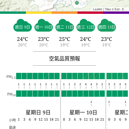
Leaflet
|
Tiles © Esri - Esri, DeLorme, NAVTEQ, TomTom, Intermap, iPC, USGS, FAO, NPS, NRCAN, GeoBase, Kadaster NL, Ordnance Survey, Esri Japan, METI, Esri China (Hong Kong), and the GIS User Community
週日 9日
週一 10日
週二 11日
週三 12日
週四 13日
24°C
23°C
25°C
24°C
23°C
20°C
20°C
19°C
19°C
19°C
空氣品質預報
PM
2.5
1
1
1
1
1
2
1
1
1
1
2
2
4
4
3
2
3
2
3
3
1
1
1
1
1
1
1
1
1
1
1
2
2
3
2
2
3
2
2
2
PM
10
1
1
1
1
1
1
星期日 9日
星期一 10日
星期二
1
3
6
9
12
15
18
21
0
3
6
9
12
15
18
21
0
3
6
9
小時
風速