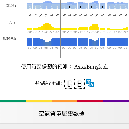
(米/秒)
1
1
1
1
1
1
1
1
1
1
1
1
1
1
1
1
1
1
溫度
20°
20°
21°
24°
22°
20°
20°
20°
20°
21°
21°
22°
23°
20°
20°
19°
19°
20°
相對濕度
99
99
96
85
95
99
99
99
99
98
97
95
92
98
99
99
99
98
使用時區繪製的預測： Asia/Bangkok
🇬🇧
其他語言的翻譯：
空氣質量歷史數據。