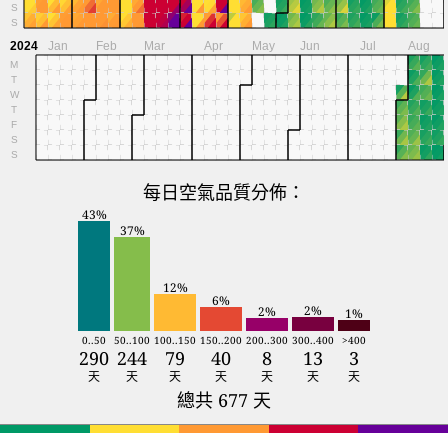
S
S
2024
Jan
Feb
Mar
Apr
May
Jun
Jul
Aug
M
T
W
T
F
S
S
每日空氣品質分佈：
43%
37%
12%
6%
2%
2%
1%
0..50
50..100
100..150
150..200
200..300
300..400
>400
290
244
79
40
8
13
3
天
天
天
天
天
天
天
總共 677 天