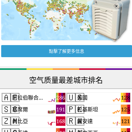
點擊了解更多信息
空气质量最差城市排名
🇦🇪
🇺🇸
286
128
阿拉伯聯合大公國
美國
🇸🇨
🇵🇰
191
125
塞席爾
巴基斯坦
🇿🇲
🇷🇼
168
121
尚比亞
盧安達