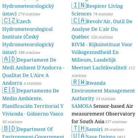
🇮🇳
Hydrometeorologický
Respirer Living
ústav)
Sciences
274 stations
74 stations
🇨🇿
🇨🇦
Czech
Revolv'Air, Outil De
Hydrometeorological
Analyse De L'air Du
Institute (Český
Québec
126 stations
Hydrometeorologický
RIVM - Rijksinstituut Voor
ústav)
Volksgezondheid En
188 stations
🇦🇩
Departament De
Milieum, Landelijk
Medi Ambient D'Andorra -
Meetnet Luchtkwaliteit
112
Qualitat De L'Aire A
stations
🇷🇼
Andorra
Rwanda
4 stations
🇪🇸
Departamento De
Environment Management
Medio Ambiente,
Authority
14 stations
Planificación Territorial Y
SAMOSA
Sensor-based Air
Vivienda · Gobierno Vasco
measurement Observatory
for South Asia
62 stations
337 stations
🇧🇩
🇹🇭
Department Of
Sansiri
58 stations
🇺🇦
Environment-Government
Save Dnipro
1815