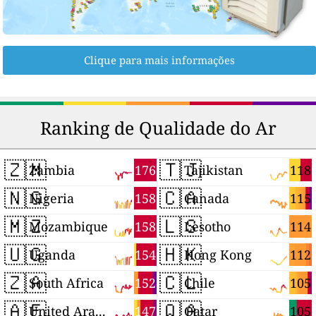
Clique para mais informações
Ranking de Qualidade do Ar
🇿🇲
🇹🇯
176
118
Zambia
Tajikistan
🇳🇬
🇨🇦
158
115
Nigeria
Canada
🇲🇿
🇱🇸
158
114
Mozambique
Lesotho
🇺🇬
🇭🇰
154
112
Uganda
Hong Kong
🇿🇦
🇨🇱
152
105
South Africa
Chile
🇦🇪
🇶🇦
147
105
United Arab Emirates
Qatar