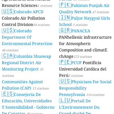
🇵🇰
Resource Sciences
Pakistan Punjab Air
1 stations
🇺🇸
Colorado APCD
Quality Network
47 stations
🇮🇳
Colorado Air Pollution
Paljor Naygyal Girls
Control Division
School
94 stations
1 stations
🇺🇸
🇬🇷
Colorado
PANACEA
Department Of
PANhellenic infrastructure
Environmental Protection
for Atmospheric
Composition and climatE
46 stations
🇨🇦
Columbia Shuswap
chAnge
123 stations
🇵🇪
Regional District Air
PCUP
Pontificia
Monitoring Project
Universidad Católica del
35
Perú
stations
5 stations
🇺🇸
Communities Against
Physicians For Social
Pollution (CAP)
Responsibility
11 stations
🇪🇸
Consejería De
Pennsylvania
114 stations
🇱🇺
Educación, Universidades
Portail De
Y Sostenibilidad - Gobierno
L'Environnement Du
De Canarias
Grand-duché De
49 stations