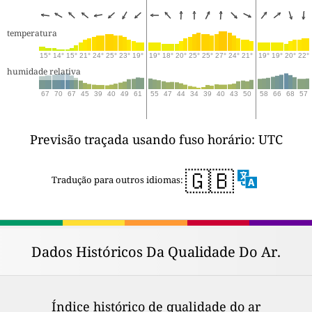
temperatura
15°
14°
15°
21°
24°
25°
23°
19°
19°
18°
20°
25°
25°
27°
24°
21°
19°
19°
20°
22°
humidade relativa
67
70
67
45
39
40
49
61
55
47
44
34
39
40
43
50
58
66
68
57
Previsão traçada usando fuso horário: UTC
🇬🇧
Tradução para outros idiomas:
Dados Históricos Da Qualidade Do Ar.
Índice histórico de qualidade do ar