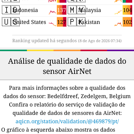
🇮🇩
🇲🇾
137
104
Indonesia
Malaysia
🇺🇸
🇵🇰
127
102
United States
Pakistan
Ranking updated há segundos
(8 de Ago de 2026 07:34)
Análise de qualidade de dados do
sensor AirNet
Para mais informações sobre a qualidade dos
dados do sensor:
Bedelfdreef, Zedelgem, Belgium
Confira o relatório do serviço de validação de
qualidade de dados de sensores da AirNet:
aqicn.org/station/validation/@469879/pt/
O gráfico à esquerda abaixo mostra os dados