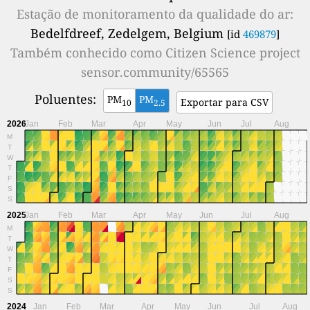
Estação de monitoramento da qualidade do ar:
Bedelfdreef, Zedelgem, Belgium
[id
469879
]
Também conhecido como
Citizen Science project
sensor.community/65565
Poluentes:
PM
PM
Exportar para CSV
10
2.5
2026
Jan
Feb
Mar
Apr
May
Jun
Jul
Aug
M
T
W
T
F
S
S
2025
Jan
Feb
Mar
Apr
May
Jun
Jul
Aug
M
T
W
T
F
S
S
2024
Jan
Feb
Mar
Apr
May
Jun
Jul
Aug