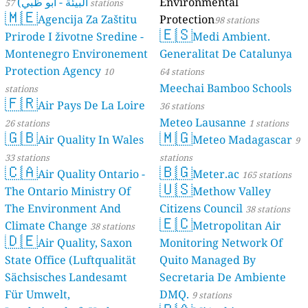
البيئة - أبو ظبي)
Environmental
57 stations
🇲🇪
Agencija Za Zaštitu
Protection
98 stations
🇪🇸
Prirode I životne Sredine -
Medi Ambient.
Montenegro Environement
Generalitat De Catalunya
Protection Agency
10
64 stations
Meechai Bamboo Schools
stations
🇫🇷
Air Pays De La Loire
36 stations
Meteo Lausanne
26 stations
1 stations
🇬🇧
🇲🇬
Air Quality In Wales
Meteo Madagascar
9
33 stations
stations
🇨🇦
🇧🇬
Air Quality Ontario -
Meter.ac
165 stations
🇺🇸
The Ontario Ministry Of
Methow Valley
The Environment And
Citizens Council
38 stations
🇪🇨
Climate Change
Metropolitan Air
38 stations
🇩🇪
Air Quality, Saxon
Monitoring Network Of
State Office (Luftqualität
Quito Managed By
Sächsisches Landesamt
Secretaria De Ambiente
Für Umwelt,
DMQ.
9 stations