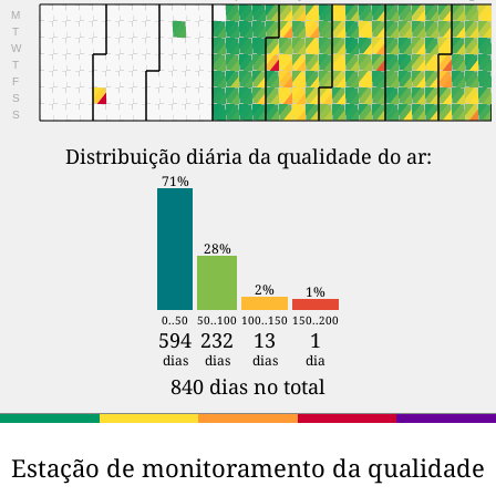
M
T
W
T
F
S
S
Distribuição diária da qualidade do ar:
71%
28%
2%
1%
0..50
50..100
100..150
150..200
594
232
13
1
dias
dias
dias
dia
840 dias no total
Estação de monitoramento da qualidade