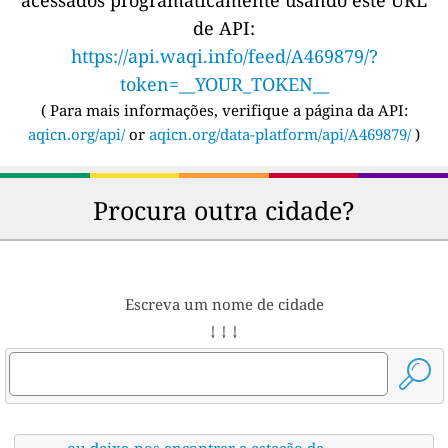
de API:
https://api.waqi.info/feed/A469879/?
token=__YOUR_TOKEN__
(
Para mais informações, verifique a página da API:
aqicn.org/api/
or
aqicn.org/data-platform/api/A469879/
)
Procura outra cidade?
Escreva um nome de cidade
↓ ↓ ↓
ou deixe-nos encontrar a estação de