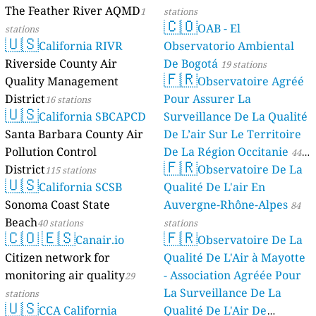
The Feather River AQMD
1
stations
🇨🇴
OAB - El
stations
🇺🇸
California RIVR
Observatorio Ambiental
Riverside County Air
De Bogotá
19 stations
🇫🇷
Quality Management
Observatoire Agréé
District
Pour Assurer La
16 stations
🇺🇸
California SBCAPCD
Surveillance De La Qualité
Santa Barbara County Air
De L’air Sur Le Territoire
Pollution Control
De La Région Occitanie
44
🇫🇷
District
Observatoire De La
115 stations
stations
🇺🇸
California SCSB
Qualité De L'air En
Sonoma Coast State
Auvergne-Rhône-Alpes
84
Beach
40 stations
stations
🇨🇴
🇪🇸
🇫🇷
Canair.io
Observatoire De La
Citizen network for
Qualité De L'Air à Mayotte
monitoring air quality
- Association Agréée Pour
29
La Surveillance De La
stations
🇺🇸
CCA California
Qualité De L'Air De