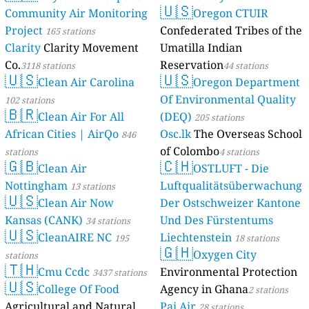
🇺🇸
Community Air Monitoring
Oregon CTUIR
Project
Confederated Tribes of the
165 stations
Clarity
Clarity Movement
Umatilla Indian
Co.
Reservation
3118 stations
44 stations
🇺🇸
🇺🇸
Clean Air Carolina
Oregon Department
Of Environmental Quality
102 stations
🇧🇷
Clean Air For All
(DEQ)
205 stations
African Cities | AirQo
Osc.lk
The Overseas School
846
of Colombo
stations
4 stations
🇬🇧
🇨🇭
Clean Air
OSTLUFT - Die
Nottingham
Luftqualitätsüberwachung
13 stations
🇺🇸
Clean Air Now
Der Ostschweizer Kantone
Kansas (CANK)
Und Des Fürstentums
34 stations
🇺🇸
CleanAIRE NC
Liechtenstein
195
18 stations
🇬🇭
Oxygen City
stations
🇹🇭
Cmu Ccdc
Environmental Protection
3437 stations
🇺🇸
College Of Food
Agency in Ghana
2 stations
Agricultural and Natural
Pai Air
28 stations