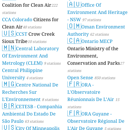
🇦🇺
Coalition for Clean Air
Mayotte
Office Of
222
4 stations
Environment And Heritage
stations
CCA Colorado
Citizens for
- NSW
97 stations
🇴🇲
Clean Air
Oman Environment
40 stations
🇺🇸
CCST
Crow Creek
Authority
62 stations
🇨🇦
Sioux Tribe
Ontario MECP
10 stations
🇲🇳
Central Laboratory
Ontario Ministry of the
Of Environment And
Environment,
Metrology (CLEM)
Conservation and Parks
9 stations
27
Central Philippine
stations
University
Open Sense
4 stations
850 stations
🇲🇬
🇫🇷
Centre National De
ORA -
Recherches Sur
L'Observatoire
L'Environnement
Réunionnais De L’Air
8 stations
15
🇧🇷
CETESB - Companhia
stations
🇫🇷
Ambiental Do Estado De
ORA Guyane -
São Paulo
Observatoire Régional De
63 stations
🇺🇸
City Of Minneapolis
L'Air De Guyane
5 stations