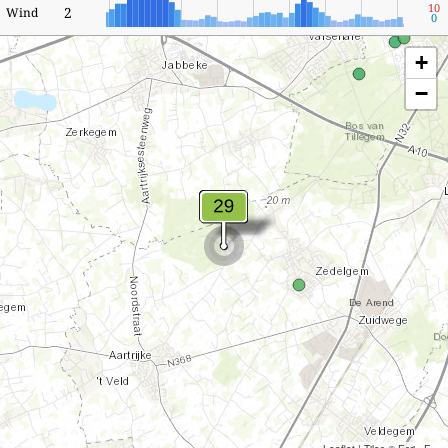
10
2
Wind
0
+
−