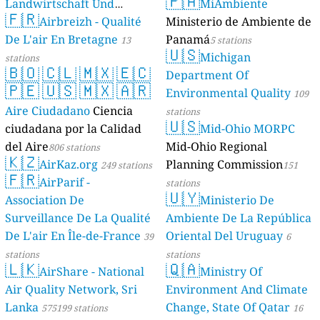
🇵🇦
Landwirtschaft Und
MiAmbiente
🇫🇷
Geologie)
Airbreizh - Qualité
Ministerio de Ambiente de
50 stations
De L'air En Bretagne
Panamá
13
5 stations
🇺🇸
Michigan
stations
🇧🇴
🇨🇱
🇲🇽
🇪🇨
Department Of
🇵🇪
🇺🇸
🇲🇽
🇦🇷
Environmental Quality
109
Aire Ciudadano
Ciencia
stations
🇺🇸
ciudadana por la Calidad
Mid-Ohio MORPC
del Aire
Mid-Ohio Regional
806 stations
🇰🇿
AirKaz.org
Planning Commission
249 stations
151
🇫🇷
AirParif -
stations
🇺🇾
Association De
Ministerio De
Surveillance De La Qualité
Ambiente De La República
De L'air En Île-de-France
Oriental Del Uruguay
39
6
stations
stations
🇱🇰
🇶🇦
AirShare - National
Ministry Of
Air Quality Network, Sri
Environment And Climate
Lanka
Change, State Of Qatar
575199 stations
16