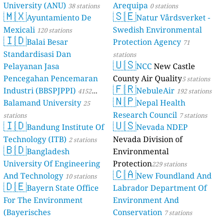
University (ANU)
Arequipa
38 stations
0 stations
🇲🇽
🇸🇪
Ayuntamiento De
Natur Vårdsverket -
Mexicali
Swedish Environmental
120 stations
🇮🇩
Balai Besar
Protection Agency
71
Standardisasi Dan
stations
🇺🇸
Pelayanan Jasa
NCC
New Castle
Pencegahan Pencemaran
County Air Quality
5 stations
🇫🇷
Industri (BBSPJPPI)
NebuleAir
4152
192 stations
🇳🇵
Balamand University
Nepal Health
stations
25
Research Council
stations
7 stations
🇮🇩
🇺🇸
Bandung Institute Of
Nevada NDEP
Technology (ITB)
Nevada Division of
2 stations
🇧🇩
Bangladesh
Environmental
University Of Engineering
Protection
229 stations
🇨🇦
And Technology
New Foundland And
10 stations
🇩🇪
Bayern State Office
Labrador Department Of
For The Environment
Environment And
(Bayerisches
Conservation
7 stations