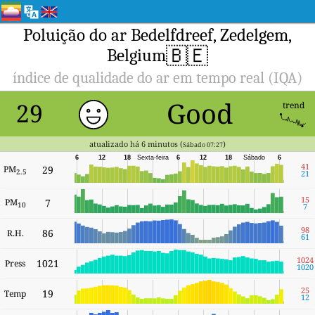
Poluição do ar Bedelfdreef, Zedelgem,
🇧🇪
Belgium
índice de qualidade do ar em tempo real (IQA)
Good
29
trend
atualizado há 6 minutos (
)
Sábado 07:27
6
12
18
Sexta-feira
6
12
18
Sábado
6
41
PM
29
2.5
21
15
PM
7
10
7
98
86
R.H.
61
1024
1021
Press
1020
25
19
Temp
12