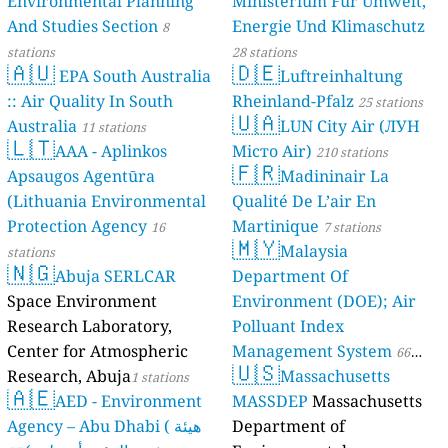
Environmental Planning
Ministerium Für Umwelt,
And Studies Section
Energie Und Klimaschutz
8
stations
28 stations
🇦🇺
🇩🇪
EPA South Australia
Luftreinhaltung
:: Air Quality In South
Rheinland-Pfalz
25 stations
🇺🇦
Australia
LUN City Air (ЛУН
11 stations
🇱🇹
AAA - Aplinkos
Місто Air)
210 stations
🇫🇷
Apsaugos Agentūra
Madininair La
(Lithuania Environmental
Qualité De L’air En
Protection Agency
Martinique
16
7 stations
🇲🇾
Malaysia
stations
🇳🇬
Abuja SERLCAR
Department Of
Space Environment
Environment (DOE); Air
Research Laboratory,
Polluant Index
Center for Atmospheric
Management System
66
🇺🇸
Research, Abuja
Massachusetts
1 stations
stations
🇦🇪
AED - Environment
MASSDEP
Massachusetts
Agency – Abu Dhabi ( هيئة
Department of