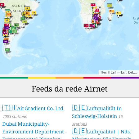
Tiles © Esri — Esri, DeLorme, NAVTEQ, TomTom, Intermap, iPC, USGS, FAO, NPS, NRCAN, GeoBase, Kadaster NL, Ordnance Survey, Esri Japan, METI, Esri China (Hong Kong), and the GIS User Community
Feeds da rede Airnet
🇹🇭
🇩🇪
AirGradient Co. Ltd.
Luftqualität In
Schleswig-Holstein
4003 stations
15
Dubai Municipality-
stations
🇩🇪
Environment Department -
Luftqualität | Nds.