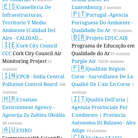
🇪🇸
Conselleria De
Luxembourg
5 stations
🇵🇹
Infraestructuras,
Portugal -Agencia
Territorio Y Medio
Portuguesa Do Ambiente -
Ambiente (Calidad Del
Qualidade Do Ar
70 stations
🇧🇷
Aire - CALIDAD
Projeto EDUC.AIR
🇮🇪
AMBIENTAL)
Cork City Council
Programa de Educação em
23 stations
CCC
Cork City Council Air
Qualidade do Ar
31 stations
Monitoring Project
Purple Air
53
74226 stations
🇫🇷
Qualitair Région
stations
🇮🇳
CPCB - India Central
Corse - Surveillance De La
Pollution Control Board
Qualité De L'air En Corse
586
7
stations
stations
🇭🇷
🇮🇹
Croatian
Qualità Dell’aria |
Environment Agency -
Agenzia Provinciale Per
Agencija Za Zaštitu Okoliša
L'ambiente | Provincia
Autonoma Di Bolzano - Alto
66 stations
🇦🇺
CSIRO
Adige
14 stations
🇨🇦