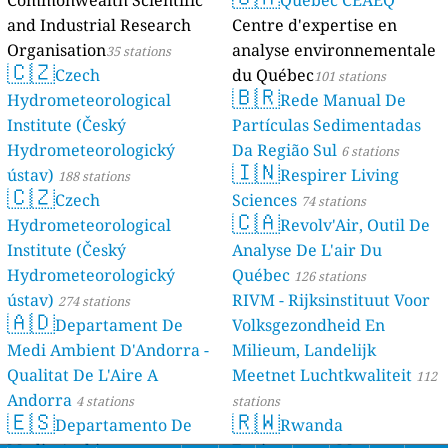
Commonwealth Scientific
Québec CEAEQ
and Industrial Research
Centre d'expertise en
Organisation
analyse environnementale
35 stations
🇨🇿
Czech
du Québec
101 stations
🇧🇷
Hydrometeorological
Rede Manual De
Institute (Český
Partículas Sedimentadas
Hydrometeorologický
Da Região Sul
6 stations
🇮🇳
ústav)
Respirer Living
188 stations
🇨🇿
Czech
Sciences
74 stations
🇨🇦
Hydrometeorological
Revolv'Air, Outil De
Institute (Český
Analyse De L'air Du
Hydrometeorologický
Québec
126 stations
ústav)
RIVM - Rijksinstituut Voor
274 stations
🇦🇩
Departament De
Volksgezondheid En
Medi Ambient D'Andorra -
Milieum, Landelijk
Qualitat De L'Aire A
Meetnet Luchtkwaliteit
112
Andorra
4 stations
stations
🇪🇸
🇷🇼
Departamento De
Rwanda