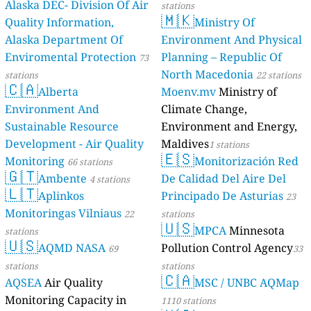
Alaska DEC- Division Of Air
stations
🇲🇰
Quality Information,
Ministry Of
Alaska Department Of
Environment And Physical
Enviromental Protection
Planning – Republic Of
73
North Macedonia
stations
22 stations
🇨🇦
Alberta
Moenv.mv
Ministry of
Environment And
Climate Change,
Sustainable Resource
Environment and Energy,
Development - Air Quality
Maldives
1 stations
🇪🇸
Monitoring
Monitorización Red
66 stations
🇬🇹
Ambente
De Calidad Del Aire Del
4 stations
🇱🇹
Aplinkos
Principado De Asturias
23
Monitoringas Vilniaus
22
stations
🇺🇸
MPCA
Minnesota
stations
🇺🇸
AQMD NASA
Pollution Control Agency
69
33
stations
stations
🇨🇦
AQSEA
Air Quality
MSC / UNBC AQMap
Monitoring Capacity in
1110 stations