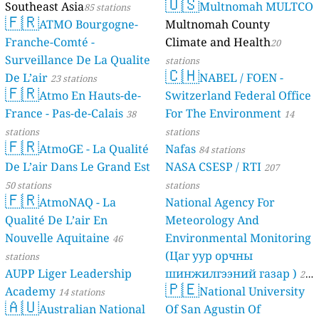
🇺🇸
Southeast Asia
Multnomah MULTCO
85 stations
🇫🇷
ATMO Bourgogne-
Multnomah County
Franche-Comté -
Climate and Health
20
Surveillance De La Qualite
stations
🇨🇭
De L’air
NABEL / FOEN -
23 stations
🇫🇷
Atmo En Hauts-de-
Switzerland Federal Office
France - Pas-de-Calais
For The Environment
38
14
stations
stations
🇫🇷
AtmoGE - La Qualité
Nafas
84 stations
De L’air Dans Le Grand Est
NASA CSESP / RTI
207
50 stations
stations
🇫🇷
AtmoNAQ - La
National Agency For
Qualité De L’air En
Meteorology And
Nouvelle Aquitaine
Environmental Monitoring
46
(Цаг уур орчны
stations
AUPP Liger Leadership
шинжилгээний газар )
21
🇵🇪
Academy
National University
14 stations
stations
🇦🇺
Australian National
Of San Agustin Of