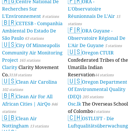
🇲🇬
🇫🇷
Centre National De
ORA -
Recherches Sur
L'Observatoire
L'Environnement
Réunionnais De L’Air
8 stations
15
🇧🇷
CETESB - Companhia
stations
🇫🇷
Ambiental Do Estado De
ORA Guyane -
São Paulo
Observatoire Régional De
63 stations
🇺🇸
City Of Minneapolis
L'Air De Guyane
5 stations
🇺🇸
Community Air Monitoring
Oregon CTUIR
Project
Confederated Tribes of the
165 stations
Clarity
Clarity Movement
Umatilla Indian
Co.
Reservation
3118 stations
44 stations
🇺🇸
🇺🇸
Clean Air Carolina
Oregon Department
Of Environmental Quality
102 stations
🇧🇷
Clean Air For All
(DEQ)
205 stations
African Cities | AirQo
Osc.lk
The Overseas School
846
of Colombo
stations
4 stations
🇬🇧
🇨🇭
Clean Air
OSTLUFT - Die
Nottingham
Luftqualitätsüberwachung
13 stations