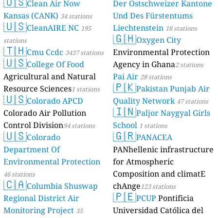
🇺🇸
Clean Air Now
Der Ostschweizer Kantone
Kansas (CANK)
Und Des Fürstentums
34 stations
🇺🇸
CleanAIRE NC
Liechtenstein
195
18 stations
🇬🇭
Oxygen City
stations
🇹🇭
Cmu Ccdc
Environmental Protection
3437 stations
🇺🇸
College Of Food
Agency in Ghana
2 stations
Agricultural and Natural
Pai Air
28 stations
🇵🇰
Resource Sciences
Pakistan Punjab Air
1 stations
🇺🇸
Colorado APCD
Quality Network
47 stations
🇮🇳
Colorado Air Pollution
Paljor Naygyal Girls
Control Division
School
94 stations
1 stations
🇺🇸
🇬🇷
Colorado
PANACEA
Department Of
PANhellenic infrastructure
Environmental Protection
for Atmospheric
Composition and climatE
46 stations
🇨🇦
Columbia Shuswap
chAnge
123 stations
🇵🇪
Regional District Air
PCUP
Pontificia
Monitoring Project
Universidad Católica del
35