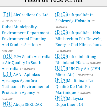
🇹🇭
🇩🇪
AirGradient Co. Ltd.
Luftqualität In
Schleswig-Holstein
4012 stations
15
Dubai Municipality-
stations
🇩🇪
Environment Department -
Luftqualität | Nds.
Environmental Planning
Ministerium Für Umwelt,
And Studies Section
Energie Und Klimaschutz
8
stations
28 stations
🇦🇺
🇩🇪
EPA South Australia
Luftreinhaltung
:: Air Quality In South
Rheinland-Pfalz
25 stations
🇺🇦
Australia
LUN City Air (ЛУН
11 stations
🇱🇹
AAA - Aplinkos
Місто Air)
210 stations
🇫🇷
Apsaugos Agentūra
Madininair La
(Lithuania Environmental
Qualité De L’air En
Protection Agency
Martinique
16
7 stations
🇲🇾
Malaysia
stations
🇳🇬
Abuja SERLCAR
Department Of