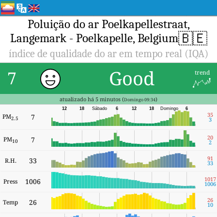
Poluição do ar Poelkapellestraat,
🇧🇪
Langemark - Poelkapelle, Belgium
índice de qualidade do ar em tempo real (IQA)
Good
7
trend
atualizado há 5 minutos (
)
Domingo 09:34
12
18
Sábado
6
12
18
Domingo
6
35
PM
7
2.5
3
20
PM
7
10
2
91
33
R.H.
33
1017
1006
Press
1006
26
26
Temp
10