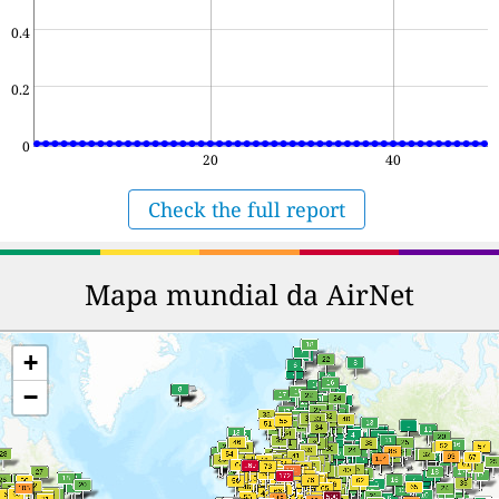
0.4
0.2
0
20
40
Check the full report
Mapa mundial da AirNet
+
−