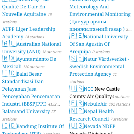
Qualité De L’air En
Meteorology And
Nouvelle Aquitaine
Environmental Monitoring
46
(Цаг уур орчны
stations
AUPP Liger Leadership
шинжилгээний газар )
21
🇵🇪
Academy
National University
14 stations
stations
🇦🇺
Australian National
Of San Agustin Of
University (ANU)
Arequipa
38 stations
0 stations
🇲🇽
🇸🇪
Ayuntamiento De
Natur Vårdsverket -
Mexicali
Swedish Environmental
120 stations
🇮🇩
Balai Besar
Protection Agency
71
Standardisasi Dan
stations
🇺🇸
Pelayanan Jasa
NCC
New Castle
Pencegahan Pencemaran
County Air Quality
5 stations
🇫🇷
Industri (BBSPJPPI)
NebuleAir
4152
192 stations
🇳🇵
Balamand University
Nepal Health
stations
25
Research Council
stations
7 stations
🇮🇩
🇺🇸
Bandung Institute Of
Nevada NDEP
Technology (ITB)
Nevada Division of