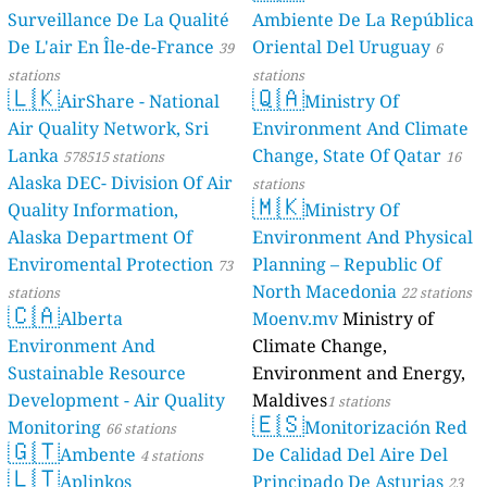
Surveillance De La Qualité
Ambiente De La República
De L'air En Île-de-France
Oriental Del Uruguay
39
6
stations
stations
🇱🇰
🇶🇦
AirShare - National
Ministry Of
Air Quality Network, Sri
Environment And Climate
Lanka
Change, State Of Qatar
578515 stations
16
Alaska DEC- Division Of Air
stations
🇲🇰
Quality Information,
Ministry Of
Alaska Department Of
Environment And Physical
Enviromental Protection
Planning – Republic Of
73
North Macedonia
stations
22 stations
🇨🇦
Alberta
Moenv.mv
Ministry of
Environment And
Climate Change,
Sustainable Resource
Environment and Energy,
Development - Air Quality
Maldives
1 stations
🇪🇸
Monitoring
Monitorización Red
66 stations
🇬🇹
Ambente
De Calidad Del Aire Del
4 stations
🇱🇹
Aplinkos
Principado De Asturias
23