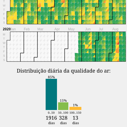
T
W
T
F
S
S
2020
Jan
Feb
Mar
Apr
May
Jun
Jul
Aug
M
T
W
T
F
S
S
Distribuição diária da qualidade do ar:
85%
15%
1%
0..50
50..100
100..150
1916
328
13
dias
dias
dias