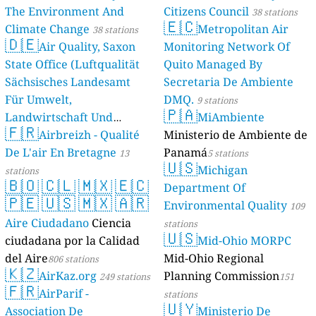
The Environment And
Citizens Council
38 stations
🇪🇨
Climate Change
Metropolitan Air
38 stations
🇩🇪
Air Quality, Saxon
Monitoring Network Of
State Office (Luftqualität
Quito Managed By
Sächsisches Landesamt
Secretaria De Ambiente
Für Umwelt,
DMQ.
9 stations
🇵🇦
Landwirtschaft Und
MiAmbiente
🇫🇷
Geologie)
Airbreizh - Qualité
Ministerio de Ambiente de
50 stations
De L'air En Bretagne
Panamá
13
5 stations
🇺🇸
Michigan
stations
🇧🇴
🇨🇱
🇲🇽
🇪🇨
Department Of
🇵🇪
🇺🇸
🇲🇽
🇦🇷
Environmental Quality
109
Aire Ciudadano
Ciencia
stations
🇺🇸
ciudadana por la Calidad
Mid-Ohio MORPC
del Aire
Mid-Ohio Regional
806 stations
🇰🇿
AirKaz.org
Planning Commission
249 stations
151
🇫🇷
AirParif -
stations
🇺🇾
Association De
Ministerio De