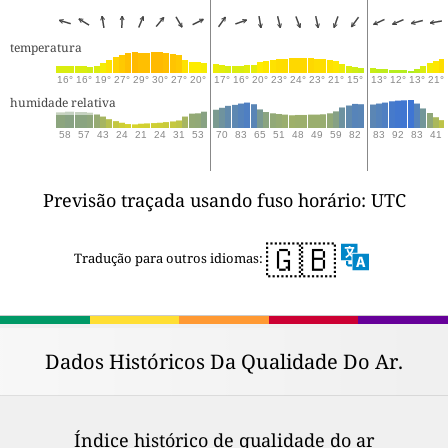
temperatura
16°
16°
19°
27°
29°
30°
27°
20°
17°
16°
20°
23°
24°
23°
21°
15°
13°
12°
13°
21°
humidade relativa
58
57
43
24
21
24
31
53
70
83
65
51
48
49
59
82
83
92
83
41
Previsão traçada usando fuso horário: UTC
🇬🇧
Tradução para outros idiomas:
Dados Históricos Da Qualidade Do Ar.
Índice histórico de qualidade do ar