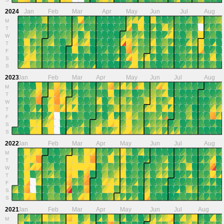
2024
Jan
Feb
Mar
Apr
May
Jun
Jul
Aug
M
T
W
T
F
S
S
2023
Jan
Feb
Mar
Apr
May
Jun
Jul
Aug
M
T
W
T
F
S
S
2022
Jan
Feb
Mar
Apr
May
Jun
Jul
Aug
M
T
W
T
F
S
S
2021
Jan
Feb
Mar
Apr
May
Jun
Jul
Aug
M