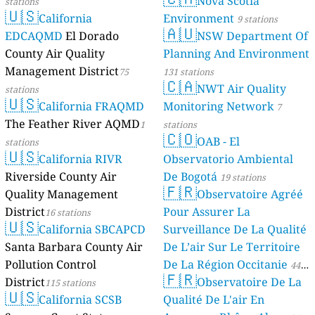
Nova Scotia
stations
🇺🇸
California
Environment
9 stations
🇦🇺
EDCAQMD
El Dorado
NSW Department Of
County Air Quality
Planning And Environment
Management District
75
131 stations
🇨🇦
NWT Air Quality
stations
🇺🇸
California FRAQMD
Monitoring Network
7
The Feather River AQMD
1
stations
🇨🇴
OAB - El
stations
🇺🇸
California RIVR
Observatorio Ambiental
Riverside County Air
De Bogotá
19 stations
🇫🇷
Quality Management
Observatoire Agréé
District
Pour Assurer La
16 stations
🇺🇸
California SBCAPCD
Surveillance De La Qualité
Santa Barbara County Air
De L’air Sur Le Territoire
Pollution Control
De La Région Occitanie
44
🇫🇷
District
Observatoire De La
115 stations
stations
🇺🇸
California SCSB
Qualité De L'air En