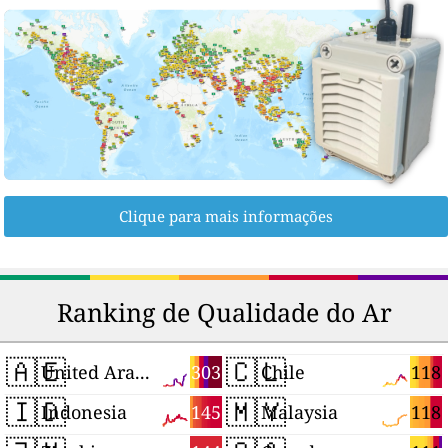
Clique para mais informações
Ranking de Qualidade do Ar
🇦🇪
🇨🇱
303
118
United Arab Emirates
Chile
🇮🇩
🇲🇾
145
118
Indonesia
Malaysia