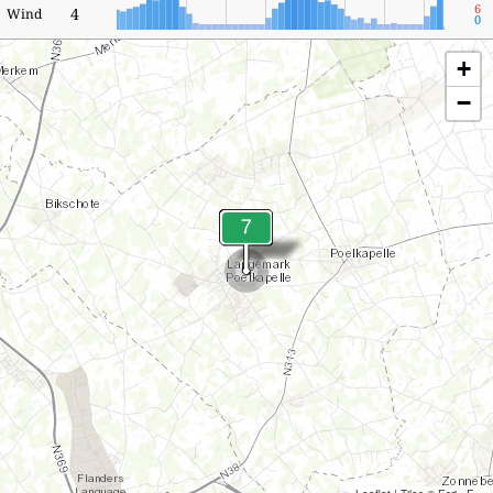
6
4
Wind
0
+
−