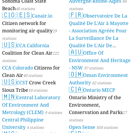
Sonoma Coast State
Auvergne-Rhône-Alpes
84
Beach
40 stations
stations
🇨🇴
🇪🇸
🇫🇷
Canair.io
Observatoire De La
Citizen network for
Qualité De L'Air à Mayotte
monitoring air quality
- Association Agréée Pour
29
La Surveillance De La
stations
🇺🇸
CCA California
Qualité De L'Air De
🇦🇺
Coalition for Clean Air
Mayotte
Office Of
222
4 stations
Environment And Heritage
stations
CCA Colorado
Citizens for
- NSW
97 stations
🇴🇲
Clean Air
Oman Environment
40 stations
🇺🇸
CCST
Crow Creek
Authority
62 stations
🇨🇦
Sioux Tribe
Ontario MECP
10 stations
🇲🇳
Central Laboratory
Ontario Ministry of the
Of Environment And
Environment,
Metrology (CLEM)
Conservation and Parks
9 stations
27
Central Philippine
stations
University
Open Sense
4 stations
850 stations