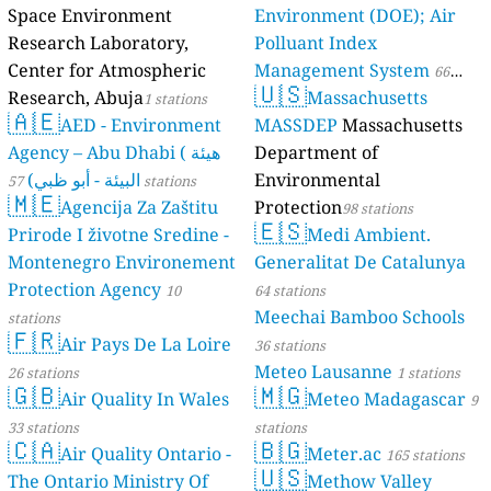
Space Environment
Environment (DOE); Air
Research Laboratory,
Polluant Index
Center for Atmospheric
Management System
66
🇺🇸
Research, Abuja
Massachusetts
1 stations
stations
🇦🇪
AED - Environment
MASSDEP
Massachusetts
Agency – Abu Dhabi ( هيئة
Department of
البيئة - أبو ظبي)
Environmental
57 stations
🇲🇪
Agencija Za Zaštitu
Protection
98 stations
🇪🇸
Prirode I životne Sredine -
Medi Ambient.
Montenegro Environement
Generalitat De Catalunya
Protection Agency
10
64 stations
Meechai Bamboo Schools
stations
🇫🇷
Air Pays De La Loire
36 stations
Meteo Lausanne
26 stations
1 stations
🇬🇧
🇲🇬
Air Quality In Wales
Meteo Madagascar
9
33 stations
stations
🇨🇦
🇧🇬
Air Quality Ontario -
Meter.ac
165 stations
🇺🇸
The Ontario Ministry Of
Methow Valley