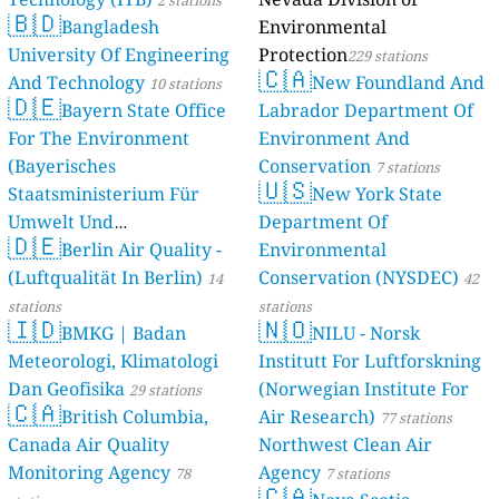
2 stations
🇧🇩
Bangladesh
Environmental
University Of Engineering
Protection
229 stations
🇨🇦
And Technology
New Foundland And
10 stations
🇩🇪
Bayern State Office
Labrador Department Of
For The Environment
Environment And
(Bayerisches
Conservation
7 stations
🇺🇸
Staatsministerium Für
New York State
Umwelt Und
Department Of
🇩🇪
Berlin Air Quality -
Verbraucherschutz) - LfU
Environmental
(Luftqualität In Berlin)
Conservation (NYSDEC)
46 stations
14
42
stations
stations
🇮🇩
🇳🇴
BMKG | Badan
NILU - Norsk
Meteorologi, Klimatologi
Institutt For Luftforskning
Dan Geofisika
(Norwegian Institute For
29 stations
🇨🇦
British Columbia,
Air Research)
77 stations
Canada Air Quality
Northwest Clean Air
Monitoring Agency
Agency
78
7 stations
🇨🇦