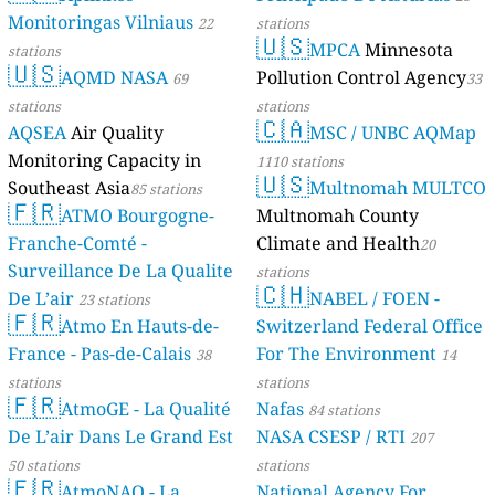
Monitoringas Vilniaus
22
stations
🇺🇸
MPCA
Minnesota
stations
🇺🇸
AQMD NASA
Pollution Control Agency
69
33
stations
stations
🇨🇦
AQSEA
Air Quality
MSC / UNBC AQMap
Monitoring Capacity in
1110 stations
🇺🇸
Southeast Asia
Multnomah MULTCO
85 stations
🇫🇷
ATMO Bourgogne-
Multnomah County
Franche-Comté -
Climate and Health
20
Surveillance De La Qualite
stations
🇨🇭
De L’air
NABEL / FOEN -
23 stations
🇫🇷
Atmo En Hauts-de-
Switzerland Federal Office
France - Pas-de-Calais
For The Environment
38
14
stations
stations
🇫🇷
AtmoGE - La Qualité
Nafas
84 stations
De L’air Dans Le Grand Est
NASA CSESP / RTI
207
50 stations
stations
🇫🇷
AtmoNAQ - La
National Agency For