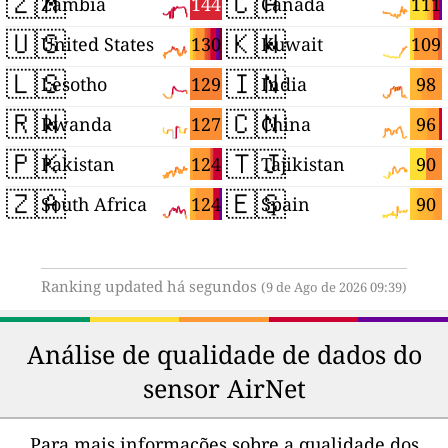
🇿🇲
🇨🇦
144
111
Zambia
Canada
🇺🇸
🇰🇼
130
109
United States
Kuwait
🇱🇸
🇮🇳
129
98
Lesotho
India
🇷🇼
🇨🇳
127
96
Rwanda
China
🇵🇰
🇹🇯
124
90
Pakistan
Tajikistan
🇿🇦
🇪🇸
124
90
South Africa
Spain
Ranking updated há segundos
(9 de Ago de 2026 09:39)
Análise de qualidade de dados do
sensor AirNet
Para mais informações sobre a qualidade dos