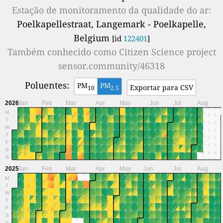
Estação de monitoramento da qualidade do ar:
Poelkapellestraat, Langemark - Poelkapelle,
Belgium
[id
122401
]
Também conhecido como
Citizen Science project
sensor.community/46318
Poluentes:
PM
PM
Exportar para CSV
10
2.5
2026
Jan
Feb
Mar
Apr
May
Jun
Jul
Aug
M
T
W
T
F
S
S
2025
Jan
Feb
Mar
Apr
May
Jun
Jul
Aug
M
T
W
T
F
S
S