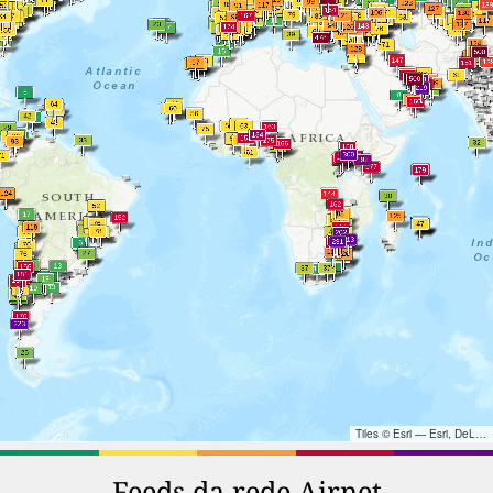
Tiles © Esri — Esri, DeLorme, NAVTEQ, TomTom, Intermap, iPC, USGS, FAO, NPS, NRCAN, GeoBase, Kadaster NL, Ordnance Survey, Esri Japan, METI, Esri China (Hong Kong), and the GIS User Community
Feeds da rede Airnet