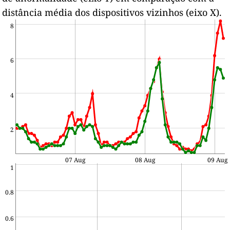
distância média dos dispositivos vizinhos (eixo X).
8
6
4
2
07 Aug
08 Aug
09 Aug
1
0.8
0.6