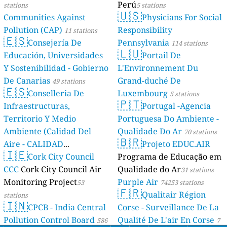
Perú
stations
5 stations
🇺🇸
Communities Against
Physicians For Social
Pollution (CAP)
Responsibility
11 stations
🇪🇸
Consejería De
Pennsylvania
114 stations
🇱🇺
Educación, Universidades
Portail De
Y Sostenibilidad - Gobierno
L'Environnement Du
De Canarias
Grand-duché De
49 stations
🇪🇸
Conselleria De
Luxembourg
5 stations
🇵🇹
Infraestructuras,
Portugal -Agencia
Territorio Y Medio
Portuguesa Do Ambiente -
Ambiente (Calidad Del
Qualidade Do Ar
70 stations
🇧🇷
Aire - CALIDAD
Projeto EDUC.AIR
🇮🇪
AMBIENTAL)
Cork City Council
Programa de Educação em
23 stations
CCC
Cork City Council Air
Qualidade do Ar
31 stations
Monitoring Project
Purple Air
53
74253 stations
🇫🇷
Qualitair Région
stations
🇮🇳
CPCB - India Central
Corse - Surveillance De La
Pollution Control Board
Qualité De L'air En Corse
586
7