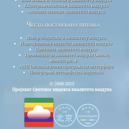
Експериментисање квалитета ваздуха
Анализа сензора квалитета ваздуха
Често постављана питања
Извор података о квалитету ваздуха
Израчунавање индекса квалитета ваздуха
Прогноза квалитета ваздуха
Производи за квалитет ваздуха (маске,
монитори...)
АПИ (апликациони програмски интерфејс)
Платформа историјских података
© 2008-2025
Пројекат Светског индекса квалитета ваздуха