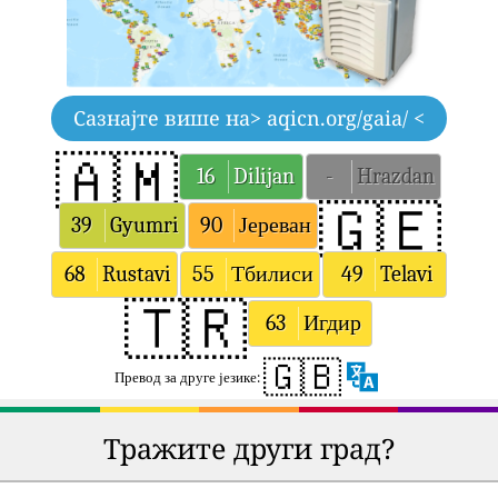
Сазнајте више на
> aqicn.org/gaia/ <
🇦🇲
16
Dilijan
-
Hrazdan
🇬🇪
39
Gyumri
90
Јереван
68
Rustavi
55
Тбилиси
49
Telavi
🇹🇷
63
Игдир
🇬🇧
Превод за друге језике:
Тражите други град?