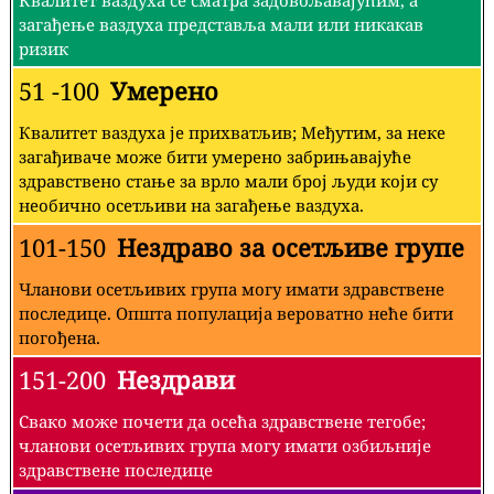
загађење ваздуха представља мали или никакав
ризик
51 -100
Умерено
Квалитет ваздуха је прихватљив; Међутим, за неке
загађиваче може бити умерено забрињавајуће
здравствено стање за врло мали број људи који су
необично осетљиви на загађење ваздуха.
101-150
Нездраво за осетљиве групе
Чланови осетљивих група могу имати здравствене
последице. Општа популација вероватно неће бити
погођена.
151-200
Нездрави
Свако може почети да осећа здравствене тегобе;
чланови осетљивих група могу имати озбиљније
здравствене последице