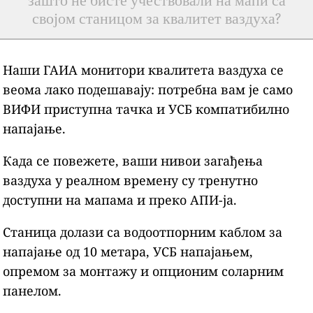
зашто не бисте учествовали на мапи са
својом станицом за квалитет ваздуха?
Наши ГАИА монитори квалитета ваздуха се
веома лако подешавају: потребна вам је само
ВИФИ приступна тачка и УСБ компатибилно
напајање.
Када се повежете, ваши нивои загађења
ваздуха у реалном времену су тренутно
доступни на мапама и преко АПИ-ја.
Станица долази са водоотпорним каблом за
напајање од 10 метара, УСБ напајањем,
опремом за монтажу и опционим соларним
панелом.