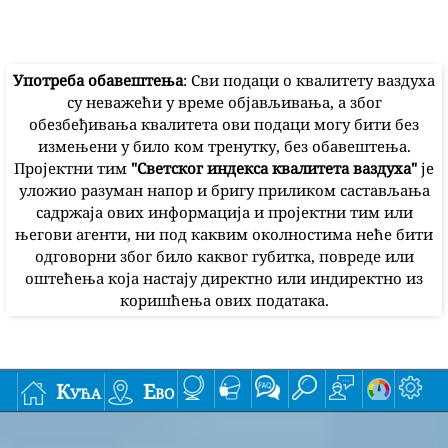
Употреба обавештења
: Сви подаци о квалитету ваздуха
су неважећи у време објављивања, а због
обезбеђивања квалитета ови подаци могу бити без
измењени у било ком тренутку, без обавештења.
Пројектни тим
"Светског индекса квалитета ваздуха"
је
уложио разуман напор и бригу приликом састављања
садржаја ових информација и пројектни тим или
његови агенти, ни под каквим околностима неће бити
одговорни због било каквог губитка, повреде или
оштећења која настају директно или индиректно из
коришћења ових података.
Кућа
Ево