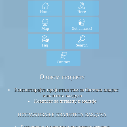
Home
Here
Map
Get a mask!
Faq
Search
Contact
О овом пројекту
Контактирајте пројектни тим за Светски индекс
квалитета ваздуха
Комплет за штампу и медије
истраживање квалитета ваздуха
База знања и чланци о квалитету ваздуха