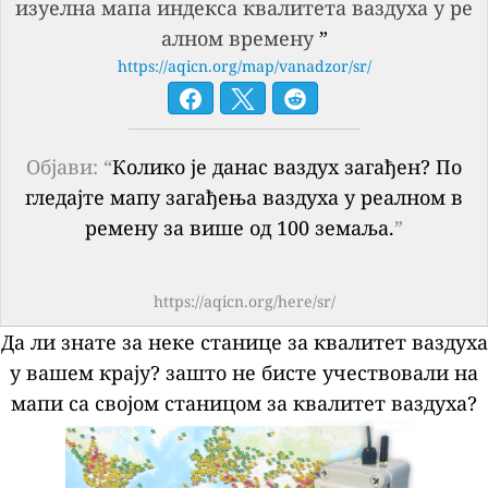
изуелна мапа индекса квалитета ваздуха у ре
алном времену
”
https://aqicn.org/map/vanadzor/sr/
Објави: “
Колико је данас ваздух загађен? По
гледајте мапу загађења ваздуха у реалном в
ремену за више од 100 земаља.
”
https://aqicn.org/here/sr/
Да ли знате за неке станице за квалитет ваздуха
у вашем крају?
зашто не бисте учествовали на
мапи са својом станицом за квалитет ваздуха?