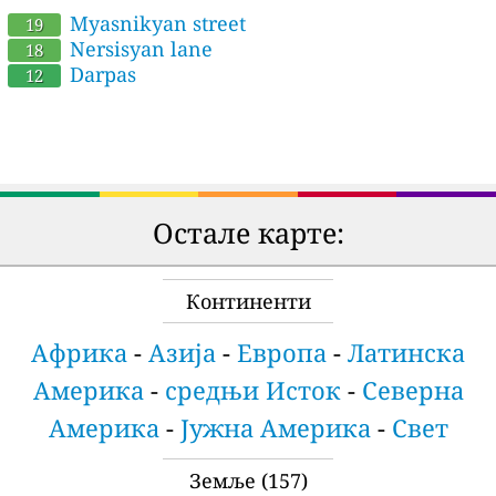
Myasnikyan street
19
Nersisyan lane
18
Darpas
12
Остале карте:
Континенти
Африка
-
Азија
-
Европа
-
Латинска
Америка
-
средњи Исток
-
Северна
Америка
-
Јужна Америка
-
Свет
Земље
(157)