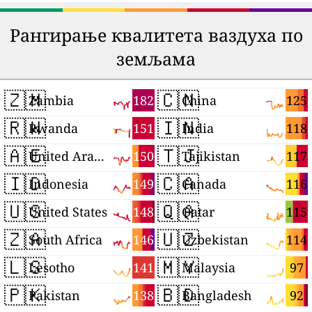
Рангирање квалитета ваздуха по
земљама
🇿🇲
🇨🇳
182
125
Zambia
China
🇷🇼
🇮🇳
151
118
Rwanda
India
🇦🇪
🇹🇯
150
117
United Arab Emirates
Tajikistan
🇮🇩
🇨🇦
149
116
Indonesia
Canada
🇺🇸
🇶🇦
148
115
United States
Qatar
🇿🇦
🇺🇿
146
114
South Africa
Uzbekistan
🇱🇸
🇲🇾
141
97
Lesotho
Malaysia
🇵🇰
🇧🇩
138
92
Pakistan
Bangladesh