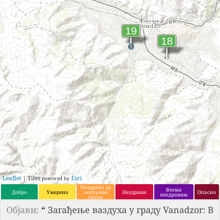
Leaflet
| Tiles
Esri
powered by
Нездраво за
Веома
Добро
Умерено
осетљиве
Нездрави
Опасно
нездравим
групе
Објави:
“
Загађење ваздуха у граду Vanadzor: В