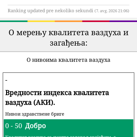
Ranking updated pre nekoliko sekundi
(7. avg. 2026 21:06)
О мерењу квалитета ваздуха и
загађења:
О нивоима квалитета ваздуха
-
Вредности индекса квалитета
ваздуха (АКИ).
Нивои здравствене бриге
0 - 50
Добро
Квалитет ваздуха се сматра задовољавајућим, а