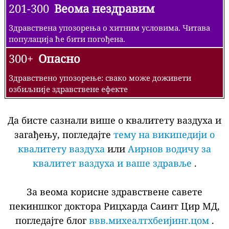
201-300
Веома нездравим
Здравствена упозорења о хитним условима. Читава
популација ће бити погођена.
300+
Опасно
Здравствено упозорење: свако може доживети
озбиљније здравствене ефекте
Да бисте сазнали више о квалитету ваздуха и
загађењу, погледајте
тему на википедији о
квалитету ваздуха
или
Аирнов водичу за
квалитет ваздуха и ваше здравље
.
За веома корисне здравствене савете
пекиншког доктора Рицхарда Саинт Цир МД,
погледајте блог
ввв.михеалтхбеијинг.цом
.