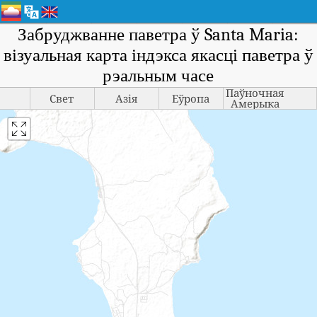
Забруджванне паветра ў Santa Maria:
візуальная карта індэкса якасці паветра ў
рэальным часе
Паўночная
Свет
Азія
Еўропа
Амерыка