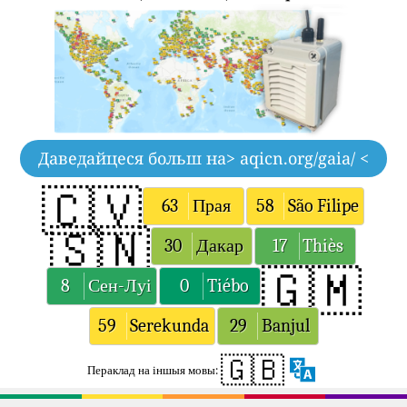
Даведайцеся больш на
> aqicn.org/gaia/ <
🇨🇻
63
Прая
58
São Filipe
🇸🇳
30
Дакар
17
Thiès
🇬🇲
8
Сен-Луі
0
Tiébo
59
Serekunda
29
Banjul
🇬🇧
Пераклад на іншыя мовы: