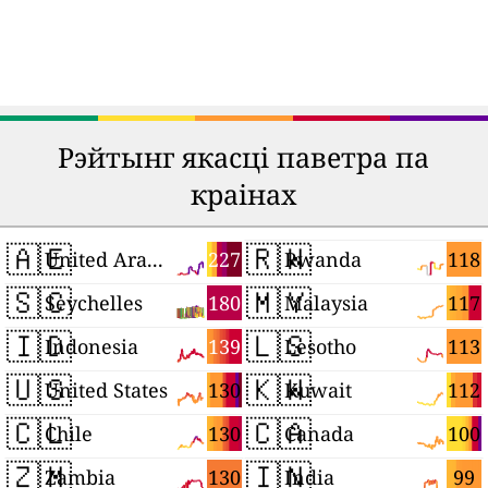
Рэйтынг якасці паветра па
краінах
🇦🇪
🇷🇼
227
118
United Arab Emirates
Rwanda
🇸🇨
🇲🇾
180
117
Seychelles
Malaysia
🇮🇩
🇱🇸
139
113
Indonesia
Lesotho
🇺🇸
🇰🇼
130
112
United States
Kuwait
🇨🇱
🇨🇦
130
100
Chile
Canada
🇿🇲
🇮🇳
130
99
Zambia
India