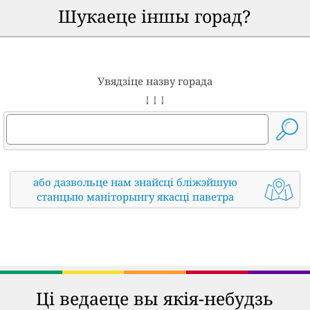
Шукаеце іншы горад?
Увядзіце назву горада
↓ ↓ ↓
або дазвольце нам знайсці бліжэйшую
станцыю маніторынгу якасці паветра
Ці ведаеце вы якія-небудзь