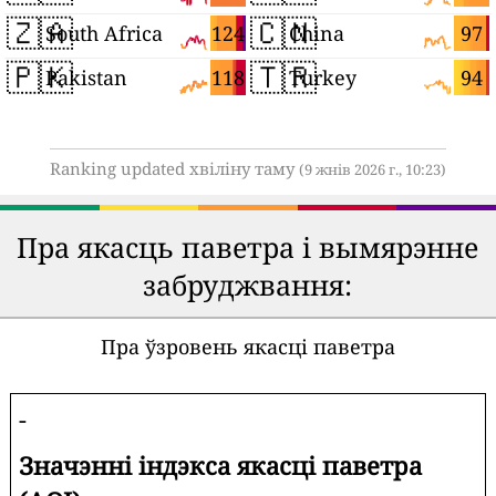
🇿🇦
🇨🇳
124
97
South Africa
China
🇵🇰
🇹🇷
118
94
Pakistan
Turkey
Ranking updated хвіліну таму
(9 жнів 2026 г., 10:23)
Пра якасць паветра і вымярэнне
забруджвання:
Пра ўзровень якасці паветра
-
Значэнні індэкса якасці паветра