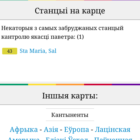
Станцыі на карце
Некаторыя з самых забруджаных станцый
кантролю якасці паветра:
(1)
Sta Maria, Sal
43
Іншыя карты:
Кантыненты
Афрыка
-
Азія
-
Еўропа
-
Лацінская
Амерыка
-
Блізкі Ўсход
-
Паўночная