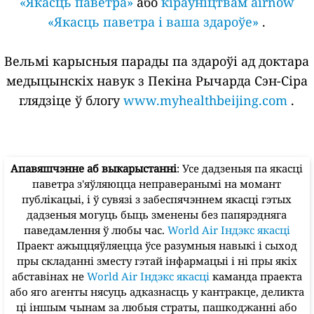
«Якасць паветра»
або
кіраўніцтвам airnow
«Якасць паветра і ваша здароўе»
.
Вельмі карысныя парады па здароўі ад доктара
медыцынскіх навук з Пекіна Рычарда Сэн-Сіра
глядзіце ў блогу
www.myhealthbeijing.com
.
Апавяшчэнне аб выкарыстанні
: Усе дадзеныя па якасці
паветра з'яўляюцца неправеранымі на момант
публікацыі, і ў сувязі з забеспячэннем якасці гэтых
дадзеныя могуць быць зменены без папярэдняга
паведамлення ў любы час.
World Air Індэкс якасці
Праект ажыццяўляецца ўсе разумныя навыкі і сыход
пры складанні зместу гэтай інфармацыі і ні пры якіх
абставінах не
World Air Індэкс якасці
каманда праекта
або яго агенты нясуць адказнасць у кантракце, деликта
ці іншым чынам за любыя страты, пашкоджанні або