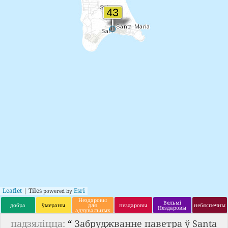
Leaflet
| Tiles
Esri
powered by
Нездаровы
Вельмі
добра
ўмераны
для
нездаровы
небяспечны
Нездаровы
адчувальных
груп
падзяліцца:
“
Забруджванне паветра ў Santa