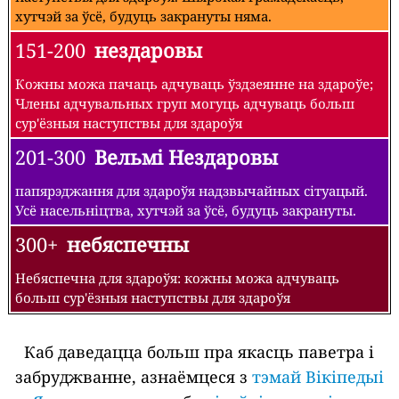
хутчэй за ўсё, будуць закрануты няма.
151-200
нездаровы
Кожны можа пачаць адчуваць ўздзеянне на здароўе;
Члены адчувальных груп могуць адчуваць больш
сур'ёзныя наступствы для здароўя
201-300
Вельмі Нездаровы
папярэджання для здароўя надзвычайных сітуацый.
Усё насельніцтва, хутчэй за ўсё, будуць закрануты.
300+
небяспечны
Небяспечна для здароўя: кожны можа адчуваць
больш сур'ёзныя наступствы для здароўя
Каб даведацца больш пра якасць паветра і
забруджванне, азнаёмцеся з
тэмай Вікіпедыі