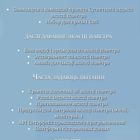
Звяжыцеся з камандай праекта Сусветнага індэкса
якасці паветра
Набор для прэсы і СМІ
даследаванне якасці паветра
База ведаў і артыкулы па якасці паветра
Эксперымент па якасці паветра
Аналіз датчыкаў якасці паветра
Часта задаюць пытанні
Крыніца дадзеных аб якасці паветра
Разлік індэкса якасці паветра
Прагназаванне якасці паветра
Прадукты для кантролю якасці паветра (маскі,
маніторы…)
API (інтэрфейс прыкладнога праграмавання)
Платформа гістарычных даных