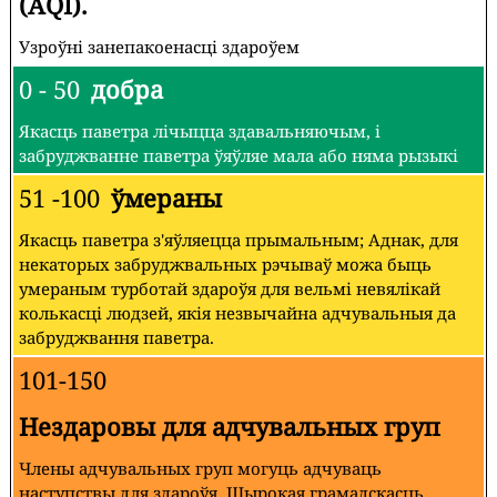
(AQI).
Узроўні занепакоенасці здароўем
0 - 50
добра
Якасць паветра лічыцца здавальняючым, і
забруджванне паветра ўяўляе мала або няма рызыкі
51 -100
ўмераны
Якасць паветра з'яўляецца прымальным; Аднак, для
некаторых забруджвальных рэчываў можа быць
умераным турботай здароўя для вельмі невялікай
колькасці людзей, якія незвычайна адчувальныя да
забруджвання паветра.
101-150
Нездаровы для адчувальных груп
Члены адчувальных груп могуць адчуваць
наступствы для здароўя. Шырокая грамадскасць,