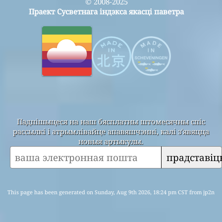
© 2008-2025
Праект Сусветнага індэкса якасці паветра
Падпішыцеся на наш бясплатны штомесячны спіс
рассылкі і атрымлівайце апавяшчэнні, калі з'явяцца
новыя артыкулы.
прадставіц
This page has been generated on Sunday, Aug 9th 2026, 18:24 pm CST from jp2n