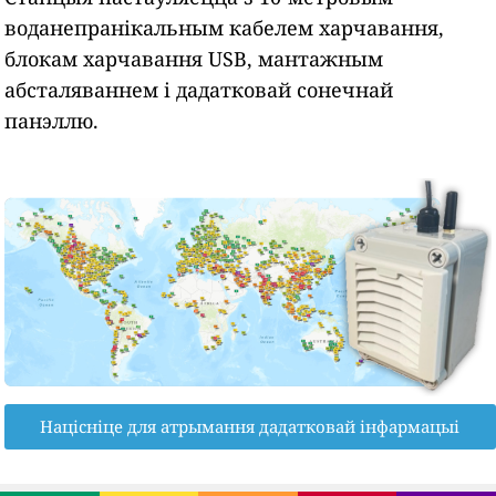
воданепранікальным кабелем харчавання,
блокам харчавання USB, мантажным
абсталяваннем і дадатковай сонечнай
панэллю.
Націсніце для атрымання дадатковай інфармацыі