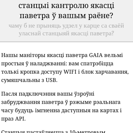
станцыі кантролю якасці
паветра ў вашым раёне?
чаму б не прыняць удзел у карце са сваёй
уласнай станцыяй якасці паветра?
Нашы маніторы якасці паветра GAIA вельмі
простыя ў наладжванні: вам спатрэбіцца
толькі кропка доступу WIFI і блок харчавання,
сумяшчальны з USB.
Пасля падключэння вашы ўзроўні
забруджвання паветра ў рэжыме рэальнага
часу будуць імгненна даступныя на картах і
праз API.
Станцыя пастаўляецца з 10-метровым