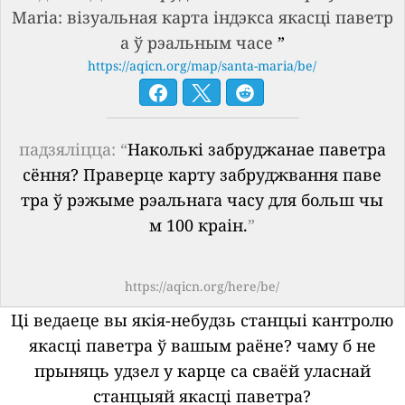
Maria: візуальная карта індэкса якасці паветр
а ў рэальным часе
”
https://aqicn.org/map/santa-maria/be/
падзяліцца: “
Наколькі забруджанае паветра
сёння? Праверце карту забруджвання паве
тра ў рэжыме рэальнага часу для больш чы
м 100 краін.
”
https://aqicn.org/here/be/
Ці ведаеце вы якія-небудзь станцыі кантролю
якасці паветра ў вашым раёне?
чаму б не
прыняць удзел у карце са сваёй уласнай
станцыяй якасці паветра?