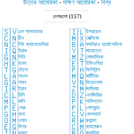
উত্তর আমেরিকা
-
দক্ষিণ আমেরিকা
-
বিশ্ব
দেশগুলো
(157)
🇸🇻
🇮🇱
এল সালভাদোর
ইসরায়েল
🇨🇳
🇲🇽
চীন
মেক্সিকো
🇳🇨
🇧🇦
নিউ ক্যালেডোনিয়া
বসনিয়াও হার্জেগোভিনা
🇮🇶
🇾🇹
ইরাক
মায়োত্তে
🇬🇳
🇲🇿
গিনি
মোজাম্বিক
🇭🇰
🇪🇹
হংকং
ইফিওপিয়া
🇹🇬
🇵🇭
টোগো
ফিলিপিন্স
🇱🇦
🇲🇶
লাওস
মার্টিনিক
🇬🇦
🇻🇳
গাবন
ভিয়েতনাম
🇮🇷
🇿🇲
ইরান
জাম্বিয়া
🇨🇱
🇩🇿
চিলি
এলজিরিয়া
🇲🇱
🇵🇰
মালি
পাকিস্তান
🇵🇪
🇵🇱
পেরু
পোল্যান্ড
🇬🇭
🇨🇻
ঘানা
কেপভার্দে
🇴🇲
🇷🇼
ওমান
রুয়ান্ডা
🇪🇬
🇨🇲
মিশর
ক্যামেরুন
🇮🇳
🇷🇴
ভারত
রুমানিয়া