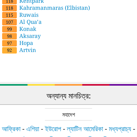
Kentpark
118
Kahramanmaras (Elbistan)
118
Ruwais
115
Al Qua’a
107
Konak
99
Aksaray
98
Hopa
97
Artvin
92
অন্যান্য মানচিত্র:
মহাদেশ
আফ্রিকা
-
এশিয়া
-
ইউরোপ
-
ল্যাটিন আমেরিকা
-
মধ্যপ্রাচ্য
-