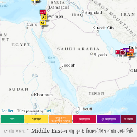
Leaflet
| Tiles
Esri
powered by
অস্বাস্থ্যকর
ভাল
মধ্যপন্থী
অস্বাস্থ্যকর
খুব অস্বাস্থ্যকর
বিপজ্জনক
সংবেদনশীল গ্রুপের
শেয়ার করুন:
“
Middle East-এ বায়ু দূষণ: রিয়েল-টাইম এয়ার কোয়ালিটি