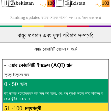
🇺🇿
🇹🇯
130
103
Uzbekistan
Tajikistan
Ranking updated কয়েক সেকেন্ড আগে
(৭ আগ ২০২৬, বিকাল ৭:৩৯ সময়)
বায়ুর গুণমান এবং দূষণ পরিমাপ সম্পর্কে:
এয়ার কোয়ালিটি লেভেল সম্পর্কে
-
এয়ার কোয়ালিটি ইনডেক্স (AQI) মান
স্বাস্থ্য উদ্বেগের স্তর
0 - 50
ভাল
বায়ু মানকে সন্তোষজনক বলে মনে করা হচ্ছে, এবং বায়ু দূষণের জন্যে অতি সামান্য বা
কোন ঝুঁকিই থাকছে না
51 -100
মধ্যপন্থী