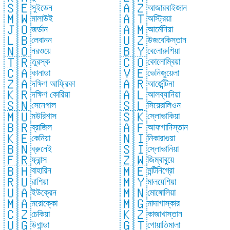
🇸🇪
🇦🇿
সুইডেন
আজারবাইজান
🇲🇼
🇦🇹
মালাউই
অস্ট্রিয়া
🇯🇴
🇦🇲
জর্ডান
আর্মেনিয়া
🇱🇧
🇺🇿
লেবানন
উজবেকিস্তান
🇳🇴
🇧🇾
নরওয়ে
বেলোরুশিয়া
🇹🇷
🇨🇴
তুরস্ক
কোলোম্বিয়া
🇨🇦
🇻🇪
কানাডা
ভেনিজুয়েলা
🇿🇦
🇦🇷
দক্ষিণ আফ্রিকা
আর্জেন্টিনা
🇰🇷
🇦🇱
দক্ষিণ কোরিয়া
আলব্যানিয়া
🇸🇳
🇸🇱
সেনেগাল
সিয়েরালিওন
🇲🇺
🇸🇰
মউরিশাস
স্লোভাকিয়া
🇧🇷
🇦🇫
ব্রাজিল
আফগানিস্তান
🇰🇪
🇳🇮
কেনিয়া
নিকারাগুয়া
🇧🇳
🇸🇮
ব্রুনেই
স্লোভানিয়া
🇫🇷
🇿🇼
ফ্রান্স
জিম্বাবুয়ে
🇧🇭
🇲🇪
বাহারিন
মন্টিনিগ্রো
🇷🇺
🇲🇾
রাশিয়া
মালয়েশিয়া
🇺🇦
🇲🇳
ইউক্রেন
মোঙ্গোলিয়া
🇲🇦
🇲🇬
মরোক্কো
মাদাগাস্কার
🇨🇿
🇰🇿
চেকিয়া
কাজাখাস্তান
🇺🇬
🇬🇹
উগান্ডা
গোয়াতিমালা