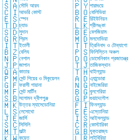
🇸🇦
🇵🇾
সৌদি আরব
পারাগুয়ে
🇨🇮
🇧🇴
আভরি কোস্ট
বোলিভিয়া
🇪🇸
🇷🇪
স্পেন
রিইউনিয়ন
🇹🇩
🇱🇰
চ্যাড
শ্রীলঙ্কা
🇸🇩
🇧🇪
সুদান
বেলজিয়াম
🇬🇷
🇲🇩
গ্রিস
মলদোভিয়া
🇮🇹
🇹🇹
ইতালী
ত্রিনিনাদ ও টোব্যাগো
🇧🇿
🇵🇸
বেলিয
ফিলিস্তিন অঞ্চল
🇳🇵
🇩🇴
নেপাল
ডোমেনিকান প্রজাতন্ত্র
🇯🇵
🇹🇯
জাপান
তাজিকস্থান
🇶🇦
🇹🇭
কাতার
থাইল্যান্ড
🇵🇲
🇦🇩
সেন্ট পিয়ের ও মিকুয়েলন
এ্যান্ডোরা
🇬🇫
🇳🇬
ফরাসী গায়ানা
নাইজেরিয়া
🇲🇫
🇧🇬
সেন্ট মার্টিন
বুলগেরিয়া
🇸🇧
🇬🇵
সলোমন দ্বীপপুঞ্জ
গুয়াদেলৌপ
🇲🇰
🇫🇮
উত্তর ম্যাসেডোনিয়া
ফিনল্যান্ড
🇱🇸
🇪🇪
লেসোথো
এস্তোনিয়া
🇯🇪
🇮🇸
জার্সি
আইসল্যান্ড
🇸🇨
🇨🇷
সিসিলি
কোস্টারিকা
🇲🇹
🇬🇧
মাল্টা
যুক্তরাজ্য
🇰🇼
🇱🇷
কুয়েত
লাইবিরিয়া