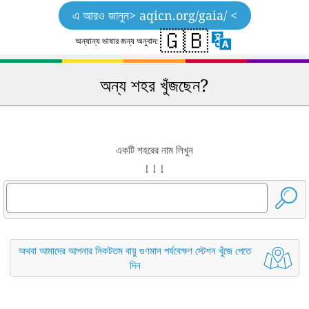
এ আরও জানুন
> aqicn.org/gaia/ <
🇬🇧
অন্যান্য ভাষার জন্য অনুবাদ:
অন্য শহর খুঁজছেন?
একটি শহরের নাম লিখুন
↓ ↓ ↓
অথবা আমাদের আপনার নিকটতম বায়ু গুণমান পর্যবেক্ষণ স্টেশন খুঁজে পেতে
দিন