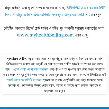
বায়ুর গুণমান এবং দূষণ সম্পর্কে আরও জানতে,
উইকিপিডিয়া এয়ার কোয়ালিটি
বিষয়
বা
বায়ুর গুণমান এবং আপনার স্বাস্থ্যের জন্য এয়ারনাউ গাইড
দেখুন।
বেইজিং ডাক্তার রিচার্ড সেন্ট সাইর এমডির খুব দরকারী স্বাস্থ্য পরামর্শের জন্য,
www.myhealthbeijing.com
ব্লগ দেখুন।
ব্যবহারের নোটিশ
: প্রকাশনার সময় সমস্ত বায়ু গুণমান তথ্য অ-বৈধ হয় এবং গুণমান
নিশ্চিতকরণের কারণে এই তথ্যটি যে কোনও সময়ে নোটিশ ছাড়াই সংশোধন করা যেতে
পারে।
ওয়ার্ল্ড এয়ার কোয়ালিটি ইনডেক্স
প্রকল্পটি এই তথ্যগুলির সামগ্রীর মধ্যে কম্পাইল
করার জন্য সমস্ত যুক্তিসঙ্গত দক্ষতা ও যত্ন ব্যবহার করেছে এবং কোনও পরিস্থিতিতে এটি
ওয়ার্ল্ড এয়ার কোয়ালিটি ইনডেক্স
প্রকল্প দল বা তার এজেন্টগুলি এই তথ্য সরবরাহ থেকে
সরাসরি বা পরোক্ষভাবে উদ্ভূত কোন ক্ষতি, আঘাত বা ক্ষতির জন্য চুক্তি, নির্যাতন বা
অন্যথায় দায়বদ্ধ।