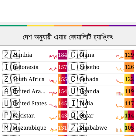
দেশ অনুযায়ী এয়ার কোয়ালিটি র‍্যাঙ্কিং
🇿🇲
🇨🇳
184
129
Zambia
China
🇮🇩
🇱🇸
157
126
Indonesia
Lesotho
🇿🇦
🇨🇦
155
122
South Africa
Canada
🇦🇪
🇺🇬
154
119
United Arab Emirates
Uganda
🇺🇸
🇮🇳
145
117
United States
India
🇵🇰
🇶🇦
143
114
Pakistan
Qatar
🇲🇿
🇿🇼
131
105
Mozambique
Zimbabwe