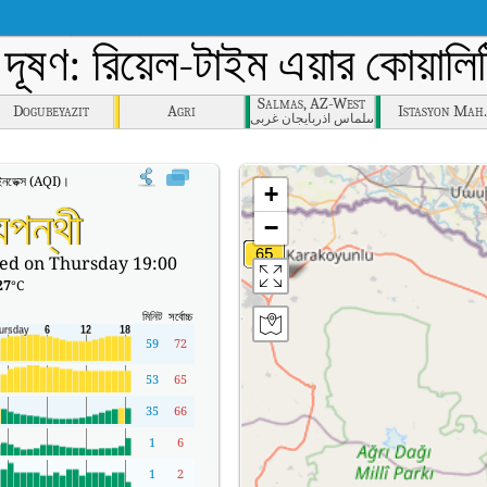
ু দূষণ: রিয়েল-টাইম এয়ার কোয়া
Salmas, AZ-West
Dogubeyazit
Agri
Istasyon Mah.
سلماس آذربایجان غربی
 ইনডেক্স (AQI)।
+
যপন্থী
−
ed on Thursday 19:00
27
°C
মিনিট
সর্বোচ্চ
59
72
53
65
35
66
1
6
1
2