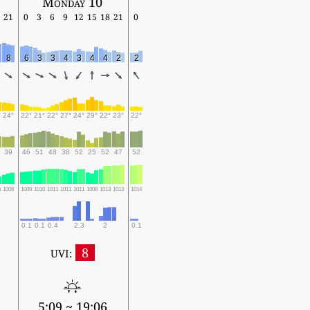
Monday 10
21
0
3
6
9
12
15
18
21
0
8
6
3
3
4
3
4
4
2
2
°
24°
22°
21°
22°
27°
24°
29°
22°
23°
22°
39
46
51
48
38
52
25
52
47
52
5
1008
1009
1010
1011
1011
1011
1008
1013
1013
1014
0.1
0.1
0.4
2.3
2
0.1
8
UVI:
5:09 ~ 19:06