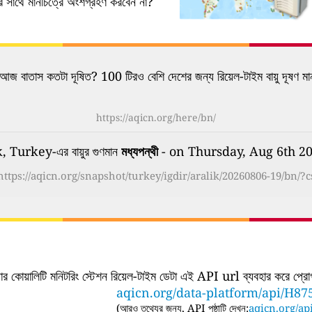
নের সাথে মানচিত্রে অংশগ্রহণ করবেন না?
আজ বাতাস কতটা দূষিত? 100 টিরও বেশি দেশের জন্য রিয়েল-টাইম বায়ু দূষণ মা
https://aqicn.org/here/bn/
, Turkey-এর বায়ুর গুণমান
মধ্যপন্থী
- on Thursday, Aug 6th 2
https://aqicn.org/snapshot/turkey/igdir/aralik/20260806-19/bn/?c
ার কোয়ালিটি মনিটরিং স্টেশন রিয়েল-টাইম ডেটা এই API url ব্যবহার করে প্রোগ্র
aqicn.org/data-platform/api/H87
(
আরও তথ্যের জন্য, API পৃষ্ঠাটি দেখুন:
aqicn.org/api