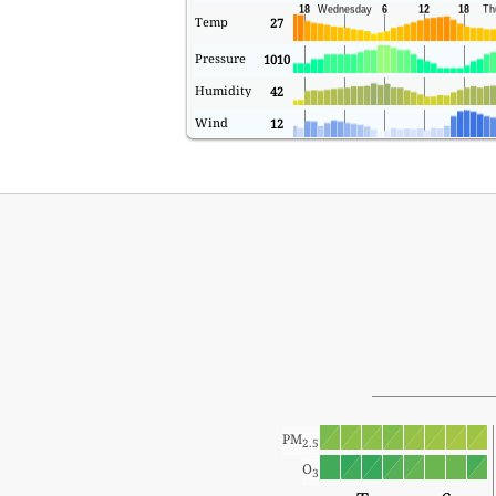
Temp
27
Pressure
1010
Humidity
42
Wind
12
PM
2.5
O
3