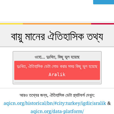
বায়ু মানের ঐতিহাসিক তথ্য
ওহো... দুঃখিত, কিছু ভুল হয়েছে
দুঃখিত, ঐতিহাসিক ডেটা লোড করার সময় কিছু ভুল হয়েছে
Aralik
আরও তথ্যের জন্য, ঐতিহাসিক ডেটা প্ল্যাটফর্ম দেখুন:
aqicn.org/historical/bn/#city:turkey/igdir/aralik
&
aqicn.org/data-platform/