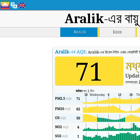
Aralik
-এর বায়
Aralik
Igdir
Aralik
-এর AQI
:
Aralik-এর রিয়েল-টাইম এয়ার কোয়ালিটি
71
মধ্
Updat
তাপমাত্রা:
বর্তমান
গত 2 দিন
PM2.5
71
AQI
PM10
62
AQI
O3
50
AQI
NO2
4
AQI
SO2
1
AQI