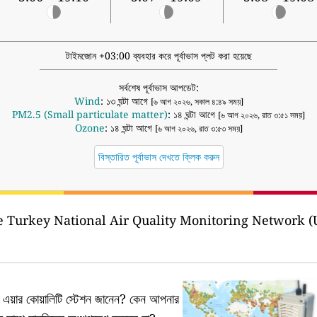
টাইমজোন +03:00 ব্যবহার করে পূর্বাভাস প্লট করা হয়েছে
সর্বশেষ পূর্বাভাস আপডেট:
Wind
: ১৩ ঘন্টা আগে
[৬ আগ ২০২৬, সকাল ৪:৪৯ সময়]
PM2.5 (Small particulate matter)
: ১৪ ঘন্টা আগে
[৬ আগ ২০২৬, রাত ৩:৫১ সময়]
Ozone
: ১৪ ঘন্টা আগে
[৬ আগ ২০২৬, রাত ৩:৫৩ সময়]
বিস্তারিত পূর্বাভাস দেখতে ক্লিক করুন
 Turkey National Air Quality Monitoring Network (U
য়ার কোয়ালিটি স্টেশন জানেন?
কেন আপনার