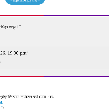
> aqicn.org/gaia/ <
নচিত্র দেখুন।
”
026, 19:00 pm
”
s
াম্যাটিকভাবে অ্যাক্সেস করা যেতে পারে:
50
/
)