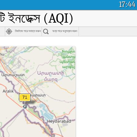
17:44
লিটি ইনডেক্স (AQI)
নিকটতম শহর সনাক্ত করুন
অন্য শহর অনুসন্ধান করুন