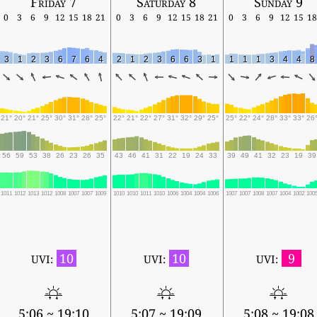
Friday 7
Saturday 8
Sunday 9
0
3
6
9
12
15
18
21
0
3
6
9
12
15
18
21
0
3
6
9
12
15
18
3
1
2
3
6
7
6
4
2
1
2
3
6
6
3
1
1
1
1
3
4
4
8
21°
20°
21°
25°
30°
31°
28°
25°
22°
21°
22°
27°
31°
32°
29°
25°
25°
22°
24°
28°
33°
33°
26
56
59
53
38
26
23
26
35
43
46
41
31
22
19
24
33
39
49
41
32
23
19
39
1011
1012
1013
1012
1008
1007
1007
1009
1010
1010
1011
1010
1006
1004
1004
1006
1007
1007
1008
1007
1004
1002
100
10
10
9
UVI:
UVI:
UVI:
5:06 ~ 19:10
5:07 ~ 19:09
5:08 ~ 19:08