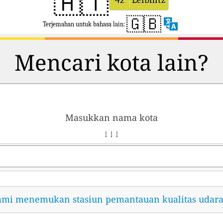
🇦🇹
🇬🇧
Terjemahan untuk bahasa lain:
Mencari kota lain?
Masukkan nama kota
↓ ↓ ↓
ami menemukan stasiun pemantauan kualitas udara