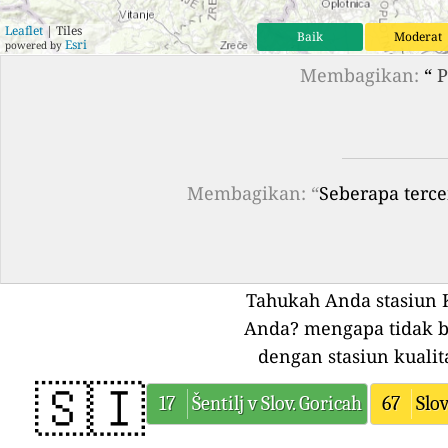
Leaflet
| Tiles
Baik
Moderat
Esri
powered by
Membagikan:
“
P
Membagikan: “
Seberapa terce
Tahukah Anda stasiun K
Anda?
mengapa tidak b
dengan stasiun kualit
🇸🇮
17
Šentilj v Slov. Goricah
67
Slov