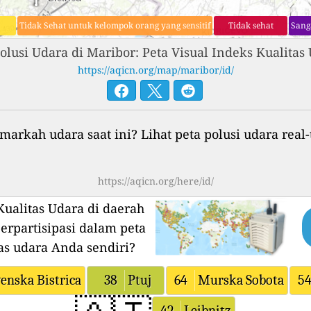
Tidak Sehat untuk kelompok orang yang sensitif
Tidak sehat
Sang
olusi Udara di Maribor: Peta Visual Indeks Kualitas
https://aqicn.org/map/maribor/id/
markah udara saat ini? Lihat peta polusi udara real-
https://aqicn.org/here/id/
ualitas Udara di daerah
erpartisipasi dalam peta
as udara Anda sendiri?
enska Bistrica
38
Ptuj
64
Murska Sobota
5
42
Leibnitz