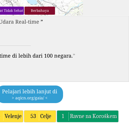
at Tidak Sehat
Berbahaya
 Udara Real-time
”
time di lebih dari 100 negara.
”
Pelajari lebih lanjut di
> aqicn.org/gaia/ <
4
Velenje
53
Celje
1
Ravne na Koroškem