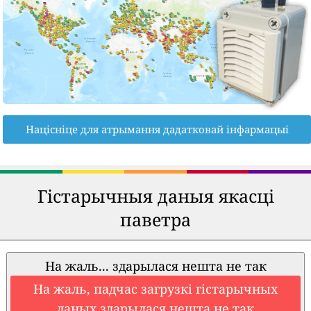
Націсніце для атрымання дадатковай інфармацыі
Гістарычныя даныя якасці
паветра
На жаль... здарылася нешта не так
На жаль, падчас загрузкі гістарычных
даных здарылася нешта не так