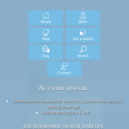
Home
Here
Map
Get a mask!
Faq
Search
Contact
Аб гэтым праекце
Звяжыцеся з камандай праекта Сусветнага індэкса
якасці паветра
Набор для прэсы і СМІ
даследаванне якасці паветра