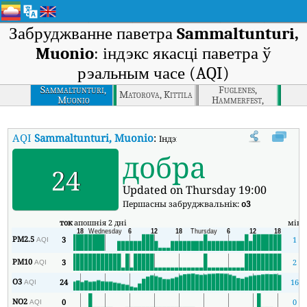
Забруджванне паветра
Sammaltunturi,
Muonio
: індэкс якасці паветра ў
рэальным часе (AQI)
Sammaltunturi,
Fuglenes,
Matorova, Kittila
Muonio
Hammerfest,
Norway
AQI
Sammaltunturi, Muonio
:
Індэкс якасці паветра Sammaltuntur
добра
24
Updated on Thursday 19:00
Першасны забруджвальнік:
o3
ток
апошнія 2 дні
мін
PM2.5
3
1
AQI
PM10
3
2
AQI
O3
24
16
AQI
NO2
0
0
AQI