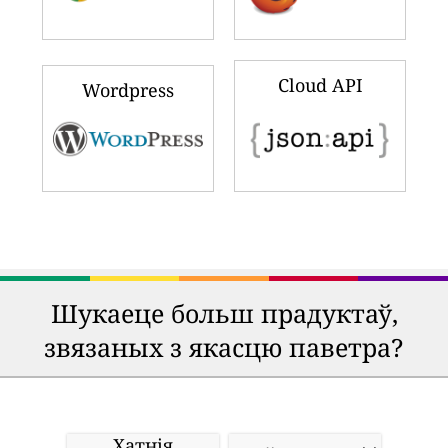
Cloud API
Wordpress
Шукаеце больш прадуктаў,
звязаных з якасцю паветра?
Хатнія