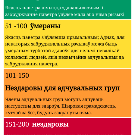
Якасць паветра лічыцца здавальняючым, і
забруджванне паветра ўяўляе мала або няма рызыкі
51 -100
ўмераны
Якасць паветра з'яўляецца прымальным; Аднак, для
некаторых забруджвальных рэчываў можа быць
умераным турботай здароўя для вельмі невялікай
колькасці людзей, якія незвычайна адчувальныя да
забруджвання паветра.
101-150
Нездаровы для адчувальных груп
Члены адчувальных груп могуць адчуваць
наступствы для здароўя. Шырокая грамадскасць,
хутчэй за ўсё, будуць закрануты няма.
151-200
нездаровы