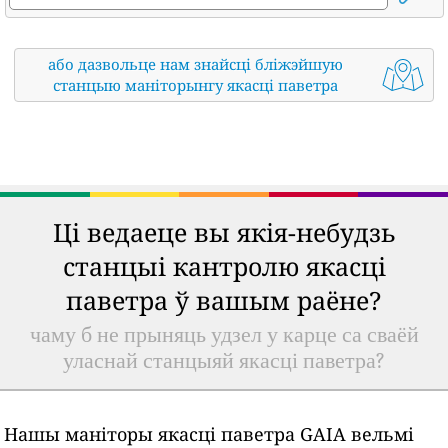
або дазвольце нам знайсці бліжэйшую
станцыю маніторынгу якасці паветра
Ці ведаеце вы якія-небудзь
станцыі кантролю якасці
паветра ў вашым раёне?
чаму б не прыняць удзел у карце са сваёй
уласнай станцыяй якасці паветра?
Нашы маніторы якасці паветра GAIA вельмі