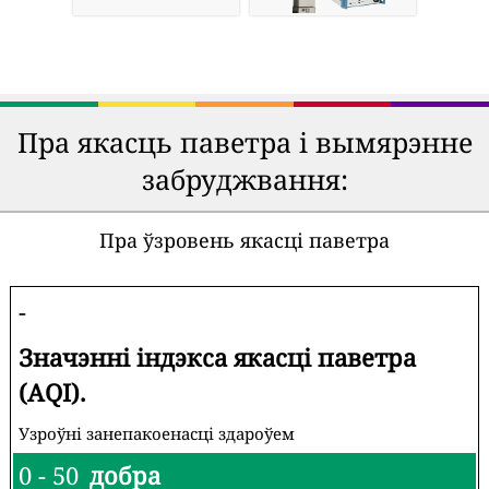
Пра якасць паветра і вымярэнне
забруджвання:
Пра ўзровень якасці паветра
-
Значэнні індэкса якасці паветра
(AQI).
Узроўні занепакоенасці здароўем
0 - 50
добра