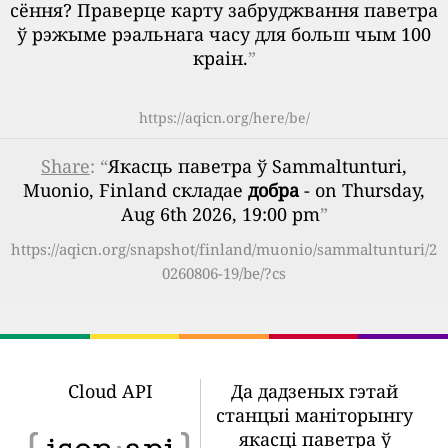
сёння? Праверце карту забруджвання паветра
ў рэжыме рэальнага часу для больш чым 100
краін.
”
https://aqicn.org/here/be/
Share
: “
Якасць паветра ў Sammaltunturi,
Muonio, Finland складае
добра
- on Thursday,
Aug 6th 2026, 19:00 pm
”
https://aqicn.org/snapshot/finland/muonio/sammaltunturi/2
0260806-19/be/?cs
Cloud API
Да дадзеных гэтай
станцыі маніторынгу
якасці паветра ў