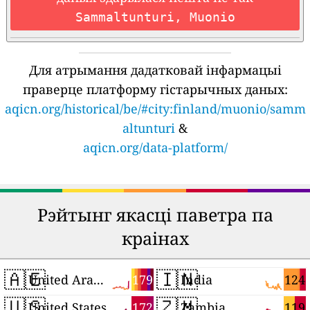
Sammaltunturi, Muonio
Для атрымання дадатковай інфармацыі
праверце платформу гістарычных даных:
aqicn.org/historical/be/#city:finland/muonio/samm
altunturi
&
aqicn.org/data-platform/
Рэйтынг якасці паветра па
краінах
🇦🇪
🇮🇳
179
124
United Arab Emirates
India
🇺🇸
🇿🇲
172
119
United States
Zambia