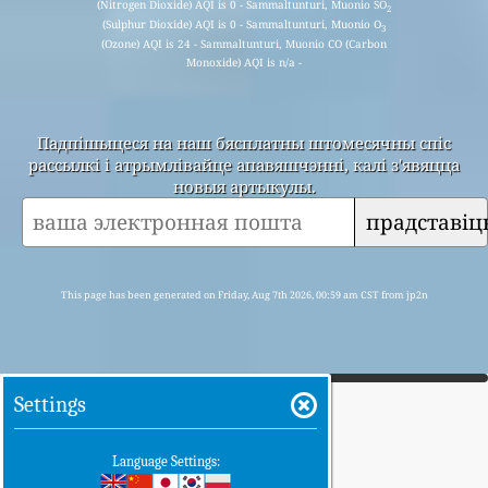
(Nitrogen Dioxide) AQI is 0 - Sammaltunturi, Muonio SO
2
(Sulphur Dioxide) AQI is 0 - Sammaltunturi, Muonio O
3
(Ozone) AQI is 24 - Sammaltunturi, Muonio CO (Carbon
Monoxide) AQI is n/a -
Падпішыцеся на наш бясплатны штомесячны спіс
рассылкі і атрымлівайце апавяшчэнні, калі з'явяцца
новыя артыкулы.
прадставіц
This page has been generated on Friday, Aug 7th 2026, 00:59 am CST from jp2n
Settings
Language Settings: