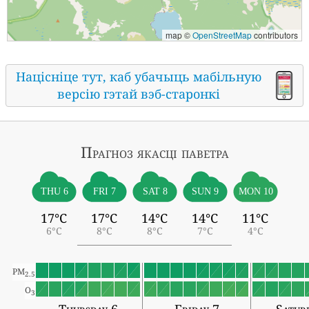
map ©
OpenStreetMap
contributors
Націсніце тут, каб убачыць мабільную
версію гэтай вэб-старонкі
Прагноз якасці паветра
THU 6
FRI 7
SAT 8
SUN 9
MON 10
17°C
17°C
14°C
14°C
11°C
6°C
8°C
8°C
7°C
4°C
PM
2.5
O
3
Thursday 6
Friday 7
Satur