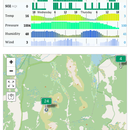
SO2
0
0
AQI
Temp
16
3
Pressure
1004
1004
Humidity
48
41
Wind
3
0
+
−