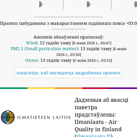
Прагноз пабудаваны з выкарыстаннем гадзіннага пояса +03:
Апошнія абнаўленні прагнозаў:
Wind
: 12 гадзін таму
[6 жнів 2026 г., 04:47]
PM2.5 (Small particulate matter)
: 13 гадзін таму
[6 жнів
2026 г., 03:50]
Ozone
: 13 гадзін таму
[6 жнів 2026 г., 03:53]
націсніце, каб паглядзець падрабязны прагноз
Дадзеныя аб якасці
паветра
прадстаўлены:
Ilmanlaatu - Air
Quality in finland
(
ilmanlaatu.fi
)