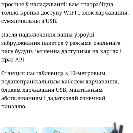
простыя ў наладжванні: вам спатрэбіцца
толькі кропка доступу WIFI і блок харчавання,
сумяшчальны з USB.
Пасля падключэння вашы ўзроўні
забруджвання паветра ў рэжыме рэальнага
часу будуць імгненна даступныя на картах і
праз API.
Станцыя пастаўляецца з 10-метровым
воданепранікальным кабелем харчавання,
блокам харчавання USB, мантажным
абсталяваннем і дадатковай сонечнай
панэллю.