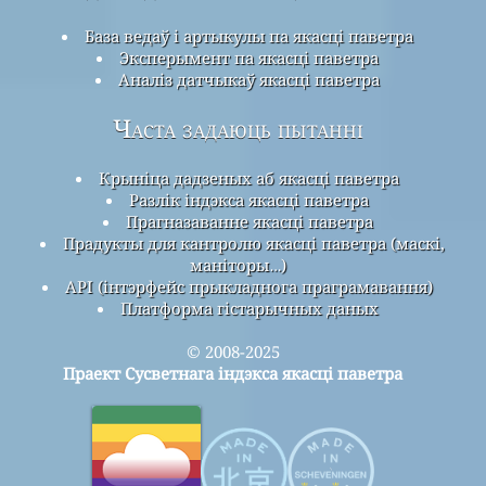
База ведаў і артыкулы па якасці паветра
Эксперымент па якасці паветра
Аналіз датчыкаў якасці паветра
Часта задаюць пытанні
Крыніца дадзеных аб якасці паветра
Разлік індэкса якасці паветра
Прагназаванне якасці паветра
Прадукты для кантролю якасці паветра (маскі,
маніторы…)
API (інтэрфейс прыкладнога праграмавання)
Платформа гістарычных даных
© 2008-2025
Праект Сусветнага індэкса якасці паветра