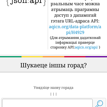
рэальным часе можна
атрымаць праграмны
доступ з дапамогай
гэтага URL-адраса API:
aqicn.org/data-platform/a
pi/H4929
(
Для атрымання дадатковай
інфармацыі праверце
старонку API:
aqicn.org/api/
)
Шукаеце іншы горад?
Увядзіце назву горада
↓ ↓ ↓