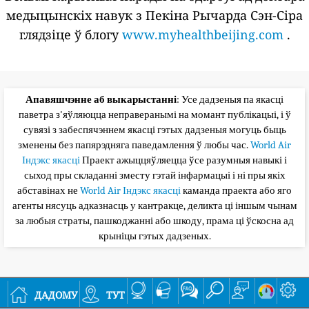
медыцынскіх навук з Пекіна Рычарда Сэн-Сіра
глядзіце ў блогу
www.myhealthbeijing.com
.
Апавяшчэнне аб выкарыстанні
: Усе дадзеныя па якасці
паветра з'яўляюцца неправеранымі на момант публікацыі, і ў
сувязі з забеспячэннем якасці гэтых дадзеныя могуць быць
зменены без папярэдняга паведамлення ў любы час.
World Air
Індэкс якасці
Праект ажыццяўляецца ўсе разумныя навыкі і
сыход пры складанні зместу гэтай інфармацыі і ні пры якіх
абставінах не
World Air Індэкс якасці
каманда праекта або яго
агенты нясуць адказнасць у кантракце, деликта ці іншым чынам
за любыя страты, пашкоджанні або шкоду, прама ці ўскосна ад
крыніцы гэтых дадзеных.
дадому
тут