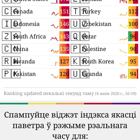
🇨🇦
🇹🇷
151
112
Canada
Turkey
🇮🇩
🇺🇿
146
100
Indonesia
Uzbekistan
🇿🇦
🇶🇦
143
96
South Africa
Qatar
🇨🇳
🇵🇸
135
96
China
Palestine
🇷🇼
🇰🇷
127
95
Rwanda
South Korea
🇵🇰
🇺🇬
126
94
Pakistan
Uganda
Ranking updated некалькі секунд таму
(6 жнів 2026 г., 16:59)
Спампуйце віджэт індэкса якасці
паветра ў рэжыме рэальнага
часу для: