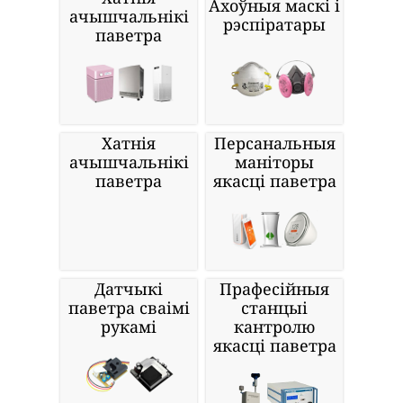
Ахоўныя маскі і
ачышчальнікі
рэспіратары
паветра
Хатнія
Персанальныя
ачышчальнікі
маніторы
паветра
якасці паветра
Датчыкі
Прафесійныя
паветра сваімі
станцыі
рукамі
кантролю
якасці паветра