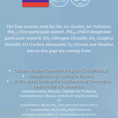
The Data sources used for the Air Quality, Air Pollution,
PM
(
fine particulate matter
), PM
(
PM10 (Respirable
2.5
10
particulate matter)
), NO
(
Nitrogen Dioxide
), SO
(
Sulphur
2
2
Dioxide
), CO (
Carbon Monoxide
), O
(
Ozone
) and Weather
3
data in this page are coming from:
Citizen Weather Observer Program (CWOP/APRS)
Ilmanlaatu - Air Quality in finland
NILU - Norsk institutt for Luftforskning (Norwegian
Institute for Air Research)
Sammaltunturi, Muonio, Finland Air Pollution
Sammaltunturi, Muonio overall air quality index is
24
Sammaltunturi, Muonio PM
(fine particulate matter) AQI is
2.5
3 - Sammaltunturi, Muonio PM
(PM10 (Respirable
10
particulate matter)) AQI is 3 - Sammaltunturi, Muonio NO
2