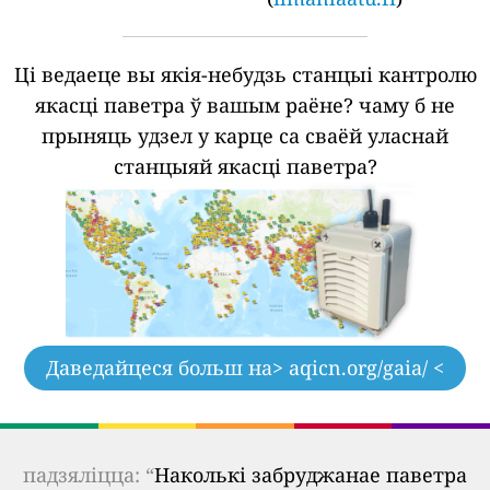
Ці ведаеце вы якія-небудзь станцыі кантролю
якасці паветра ў вашым раёне?
чаму б не
прыняць удзел у карце са сваёй уласнай
станцыяй якасці паветра?
Даведайцеся больш на
> aqicn.org/gaia/ <
падзяліцца: “
Наколькі забруджанае паветра