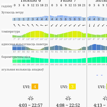
0
3
6
9
12
15
18
21
0
3
6
9
12
15
18
21
0
3
6
9
гадзіну
Хуткасць ветру
1
1
1
2
3
4
4
4
4
4
5
6
5
6
5
2
4
4
3
2
тэмпература
7°
6°
8°
13°
16°
17°
16°
11°
10°
8°
10°
13°
15°
17°
16°
11°
10°
8°
8°
9°
адносная вільготнасць паветра
87
87
80
62
46
41
50
69
70
81
74
62
48
41
47
68
77
92
86
78
бараметрычны ціск
1011
1011
1010
1009
1007
1005
1004
1003
1002
1002
1001
1001
1002
1002
1003
1004
1006
1008
1009
1009
1
агульная колькасць ападкаў
4
3
UVI:
UVI:
UVI:
4:03 ~ 22:57
4:08 ~ 22:52
4:13 ~