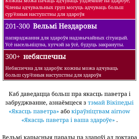
Кожны можа пачаць адчуваць ўздзеянне на здароўе;
Члены адчувальных груп могуць адчуваць больш
сур'ёзныя наступствы для здароўя
201-300
Вельмі Нездаровы
папярэджання для здароўя надзвычайных сітуацый.
Усё насельніцтва, хутчэй за ўсё, будуць закрануты.
300+
небяспечны
Небяспечна для здароўя: кожны можа адчуваць
больш сур'ёзныя наступствы для здароўя
Каб даведацца больш пра якасць паветра і
забруджванне, азнаёмцеся з
тэмай Вікіпедыі
«Якасць паветра»
або
кіраўніцтвам airnow
«Якасць паветра і ваша здароўе»
.
Вельмі карысныя парады па здароўі ад доктара