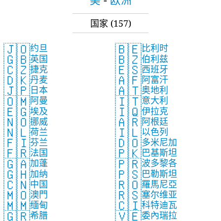
国家
(157)
🇯🇴
🇧🇪
约旦
比利时
🇬🇧
🇧🇿
英国
伯利兹
🇨🇿
🇪🇸
捷克
西班牙
🇩🇰
🇦🇫
丹麦
阿富汗
🇯🇵
🇦🇹
日本
奥地利
🇴🇲
🇮🇹
阿曼
意大利
🇪🇬
🇮🇶
埃及
伊拉克
🇳🇴
🇦🇷
挪威
阿根廷
🇳🇱
🇮🇱
荷兰
以色列
🇫🇮
🇩🇴
芬兰
多米尼加
🇫🇷
🇵🇰
法国
巴基斯坦
🇬🇦
🇵🇷
加蓬
波多黎各
🇬🇭
🇵🇸
加纳
巴勒斯坦
🇨🇳
🇷🇴
中国
羅馬尼亞
🇲🇴
🇷🇸
澳門
塞尔维亚
🇲🇲
🇨🇮
缅甸
科特迪瓦
🇬🇷
🇻🇪
希腊
委內瑞拉