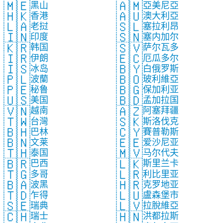
🇲🇪
🇦🇲
黑山
亞美尼亞
🇭🇰
🇦🇺
香港
澳大利亞
🇱🇦
🇸🇱
老挝
塞拉利昂
🇮🇳
🇸🇳
印度
塞内加尔
🇰🇷
🇸🇻
韩国
萨尔瓦多
🇮🇷
🇪🇨
伊朗
厄瓜多尔
🇮🇸
🇧🇾
冰岛
白俄罗斯
🇵🇱
🇧🇴
波蘭
玻利維亞
🇵🇪
🇧🇬
秘鲁
保加利亚
🇺🇸
🇧🇩
美国
孟加拉国
🇻🇳
🇦🇿
越南
阿塞拜疆
🇹🇼
🇸🇰
台灣
斯洛伐克
🇧🇭
🇨🇾
巴林
賽普勒斯
🇧🇳
🇪🇪
文莱
爱沙尼亚
🇹🇭
🇲🇻
泰国
马尔代夫
🇧🇷
🇱🇰
巴西
斯里兰卡
🇹🇬
🇱🇷
多哥
利比里亚
🇧🇦
🇭🇷
波黑
克罗地亚
🇹🇩
🇱🇺
乍得
盧森堡市
🇸🇪
🇱🇻
瑞典
拉脫維亞
🇨🇭
🇭🇳
瑞士
洪都拉斯