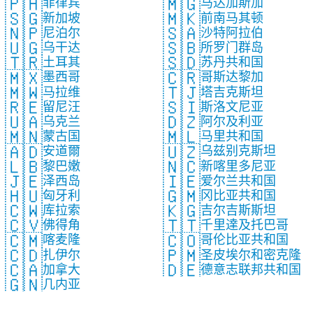
🇵🇭
🇲🇬
菲律宾
马达加斯加
🇸🇬
🇲🇰
新加坡
前南马其顿
🇳🇵
🇸🇦
尼泊尔
沙特阿拉伯
🇺🇬
🇸🇧
乌干达
所罗门群岛
🇹🇷
🇸🇩
土耳其
苏丹共和国
🇲🇽
🇨🇷
墨西哥
哥斯达黎加
🇲🇼
🇹🇯
马拉维
塔吉克斯坦
🇷🇪
🇸🇮
留尼汪
斯洛文尼亚
🇺🇦
🇩🇿
乌克兰
阿尔及利亚
🇲🇳
🇲🇱
蒙古国
马里共和国
🇦🇩
🇺🇿
安道爾
乌兹别克斯坦
🇱🇧
🇳🇨
黎巴嫩
新喀里多尼亚
🇯🇪
🇮🇪
泽西岛
爱尔兰共和国
🇭🇺
🇬🇲
匈牙利
冈比亚共和国
🇨🇼
🇰🇬
库拉索
吉尔吉斯斯坦
🇨🇻
🇹🇹
佛得角
千里達及托巴哥
🇨🇲
🇨🇴
喀麦隆
哥伦比亚共和国
🇨🇩
🇵🇲
扎伊尔
圣皮埃尔和密克隆
🇨🇦
🇩🇪
加拿大
德意志联邦共和国
🇬🇳
几内亚