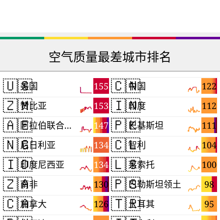
空气质量最差城市排名
🇺🇸
🇨🇳
155
122
美国
中国
🇿🇲
🇮🇳
153
112
赞比亚
印度
🇦🇪
🇵🇰
147
111
阿拉伯联合酋长国
巴基斯坦
🇳🇬
🇨🇱
134
104
尼日利亚
智利
🇮🇩
🇱🇸
134
100
印度尼西亚
莱索托
🇿🇦
🇵🇸
130
98
南非
巴勒斯坦领土
🇨🇦
🇹🇷
126
95
加拿大
土耳其