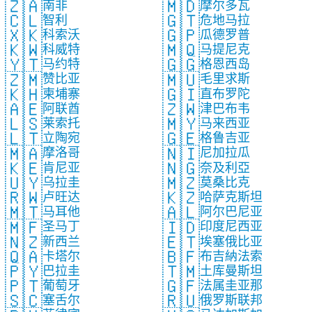
🇿🇦
🇲🇩
南非
摩尔多瓦
🇨🇱
🇬🇹
智利
危地马拉
🇽🇰
🇬🇵
科索沃
瓜德罗普
🇰🇼
🇲🇶
科威特
马提尼克
🇾🇹
🇬🇬
马约特
格恩西岛
🇿🇲
🇲🇺
赞比亚
毛里求斯
🇰🇭
🇬🇮
柬埔寨
直布罗陀
🇦🇪
🇿🇼
阿联酋
津巴布韦
🇱🇸
🇲🇾
莱索托
马来西亚
🇱🇹
🇬🇪
立陶宛
格鲁吉亚
🇲🇦
🇳🇮
摩洛哥
尼加拉瓜
🇰🇪
🇳🇬
肯尼亚
奈及利亞
🇺🇾
🇲🇿
乌拉圭
莫桑比克
🇷🇼
🇰🇿
卢旺达
哈萨克斯坦
🇲🇹
🇦🇱
马耳他
阿尔巴尼亚
🇲🇫
🇮🇩
圣马丁
印度尼西亚
🇳🇿
🇪🇹
新西兰
埃塞俄比亚
🇶🇦
🇧🇫
卡塔尔
布吉納法索
🇵🇾
🇹🇲
巴拉圭
土库曼斯坦
🇵🇹
🇬🇫
葡萄牙
法属圭亚那
🇸🇨
🇷🇺
塞舌尔
俄罗斯联邦