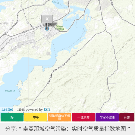
Leaflet
| Tiles
Esri
powered by
对敏感群体不健
好
中等
不健康的
非常不健康
有害
康
分享:
“
圭亞那城空气污染：实时空气质量指数地图
”