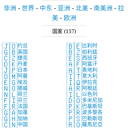
非洲
-
世界
-
中东
-
亚洲
-
北美
-
南美洲
-
拉
美
-
欧洲
国家
(157)
🇯🇴
🇧🇪
约旦
比利时
🇬🇧
🇧🇿
英国
伯利兹
🇨🇿
🇪🇸
捷克
西班牙
🇩🇰
🇦🇫
丹麦
阿富汗
🇯🇵
🇦🇹
日本
奥地利
🇴🇲
🇮🇹
阿曼
意大利
🇪🇬
🇮🇶
埃及
伊拉克
🇳🇴
🇦🇷
挪威
阿根廷
🇳🇱
🇮🇱
荷兰
以色列
🇫🇮
🇩🇴
芬兰
多米尼加
🇫🇷
🇵🇰
法国
巴基斯坦
🇬🇦
🇵🇷
加蓬
波多黎各
🇬🇭
🇵🇸
加纳
巴勒斯坦
🇨🇳
🇷🇴
中国
羅馬尼亞