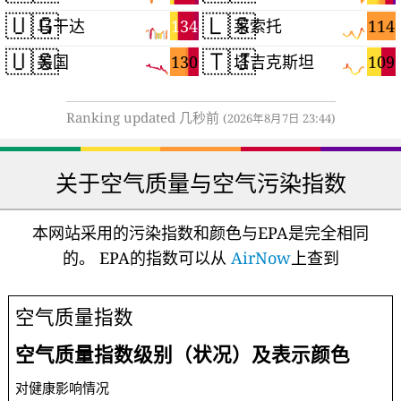
🇺🇬
🇱🇸
134
114
乌干达
莱索托
🇺🇸
🇹🇯
130
109
美国
塔吉克斯坦
Ranking updated 几秒前
(2026年8月7日 23:44)
关于空气质量与空气污染指数
本网站采用的污染指数和颜色与EPA是完全相同
的。 EPA的指数可以从
AirNow
上查到
空气质量指数
空气质量指数级别（状况）及表示颜色
对健康影响情况