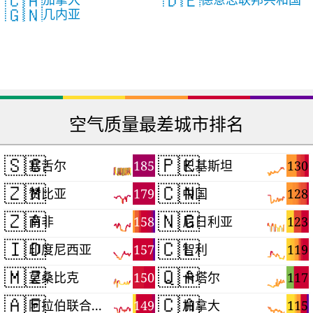
🇨🇦
🇩🇪
🇬🇳
几内亚
空气质量最差城市排名
🇸🇨
🇵🇰
185
130
塞舌尔
巴基斯坦
🇿🇲
🇨🇳
179
128
赞比亚
中国
🇿🇦
🇳🇬
158
123
南非
尼日利亚
🇮🇩
🇨🇱
157
119
印度尼西亚
智利
🇲🇿
🇶🇦
150
117
莫桑比克
卡塔尔
🇦🇪
🇨🇦
149
115
阿拉伯联合酋长国
加拿大