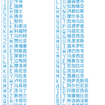
🇹🇩
🇱🇺
乍得
盧森堡市
🇸🇪
🇱🇻
瑞典
拉脫維亞
🇨🇭
🇭🇳
瑞士
洪都拉斯
🇿🇦
🇲🇩
南非
摩尔多瓦
🇨🇱
🇬🇹
智利
危地马拉
🇽🇰
🇬🇵
科索沃
瓜德罗普
🇰🇼
🇲🇶
科威特
马提尼克
🇾🇹
🇬🇬
马约特
格恩西岛
🇿🇲
🇲🇺
赞比亚
毛里求斯
🇰🇭
🇬🇮
柬埔寨
直布罗陀
🇦🇪
🇿🇼
阿联酋
津巴布韦
🇱🇸
🇲🇾
莱索托
马来西亚
🇱🇹
🇬🇪
立陶宛
格鲁吉亚
🇲🇦
🇳🇮
摩洛哥
尼加拉瓜
🇰🇪
🇳🇬
肯尼亚
奈及利亞
🇺🇾
🇲🇿
乌拉圭
莫桑比克
🇷🇼
🇰🇿
卢旺达
哈萨克斯坦
🇲🇹
🇦🇱
马耳他
阿尔巴尼亚
🇲🇫
🇮🇩
圣马丁
印度尼西亚
🇳🇿
🇪🇹
新西兰
埃塞俄比亚
🇶🇦
🇧🇫
卡塔尔
布吉納法索