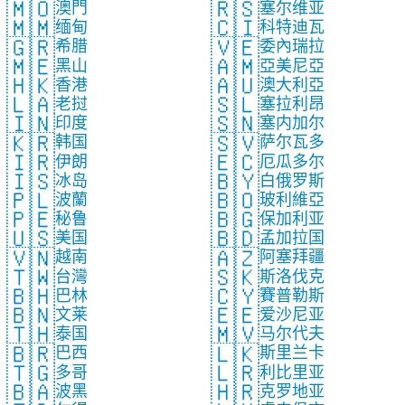
🇲🇴
🇷🇸
澳門
塞尔维亚
🇲🇲
🇨🇮
缅甸
科特迪瓦
🇬🇷
🇻🇪
希腊
委內瑞拉
🇲🇪
🇦🇲
黑山
亞美尼亞
🇭🇰
🇦🇺
香港
澳大利亞
🇱🇦
🇸🇱
老挝
塞拉利昂
🇮🇳
🇸🇳
印度
塞内加尔
🇰🇷
🇸🇻
韩国
萨尔瓦多
🇮🇷
🇪🇨
伊朗
厄瓜多尔
🇮🇸
🇧🇾
冰岛
白俄罗斯
🇵🇱
🇧🇴
波蘭
玻利維亞
🇵🇪
🇧🇬
秘鲁
保加利亚
🇺🇸
🇧🇩
美国
孟加拉国
🇻🇳
🇦🇿
越南
阿塞拜疆
🇹🇼
🇸🇰
台灣
斯洛伐克
🇧🇭
🇨🇾
巴林
賽普勒斯
🇧🇳
🇪🇪
文莱
爱沙尼亚
🇹🇭
🇲🇻
泰国
马尔代夫
🇧🇷
🇱🇰
巴西
斯里兰卡
🇹🇬
🇱🇷
多哥
利比里亚
🇧🇦
🇭🇷
波黑
克罗地亚