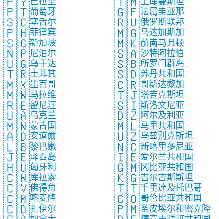
🇵🇾
🇹🇲
巴拉圭
土库曼斯坦
🇵🇹
🇬🇫
葡萄牙
法属圭亚那
🇸🇨
🇷🇺
塞舌尔
俄罗斯联邦
🇵🇭
🇲🇬
菲律宾
马达加斯加
🇸🇬
🇲🇰
新加坡
前南马其顿
🇳🇵
🇸🇦
尼泊尔
沙特阿拉伯
🇺🇬
🇸🇧
乌干达
所罗门群岛
🇹🇷
🇸🇩
土耳其
苏丹共和国
🇲🇽
🇨🇷
墨西哥
哥斯达黎加
🇲🇼
🇹🇯
马拉维
塔吉克斯坦
🇷🇪
🇸🇮
留尼汪
斯洛文尼亚
🇺🇦
🇩🇿
乌克兰
阿尔及利亚
🇲🇳
🇲🇱
蒙古国
马里共和国
🇦🇩
🇺🇿
安道爾
乌兹别克斯坦
🇱🇧
🇳🇨
黎巴嫩
新喀里多尼亚
🇯🇪
🇮🇪
泽西岛
爱尔兰共和国
🇭🇺
🇬🇲
匈牙利
冈比亚共和国
🇨🇼
🇰🇬
库拉索
吉尔吉斯斯坦
🇨🇻
🇹🇹
佛得角
千里達及托巴哥
🇨🇲
🇨🇴
喀麦隆
哥伦比亚共和国
🇨🇩
🇵🇲
扎伊尔
圣皮埃尔和密克隆
加拿大
德意志联邦共和国