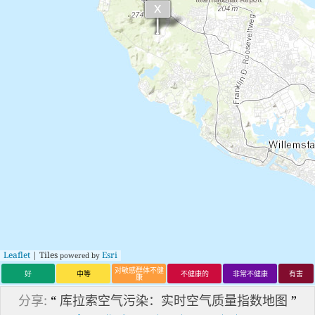
Leaflet
| Tiles
Esri
powered by
对敏感群体不健
好
中等
不健康的
非常不健康
有害
康
分享:
“
库拉索空气污染：实时空气质量指数地图
”