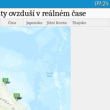
09:24
ity ovzduší v reálném čase
Čína
Japonsko
Jižní Korea
Thajsko