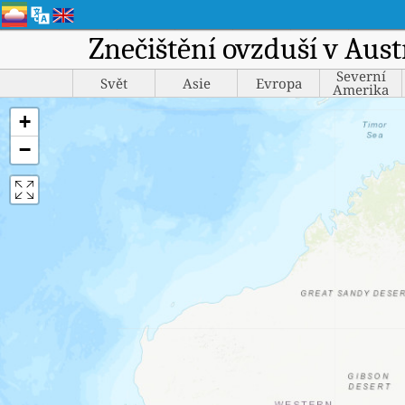
Znečištění ovzduší v Aust
Severní
Svět
Asie
Evropa
Amerika
+
−