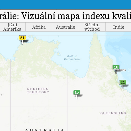
rálie: Vizuální mapa indexu kval
Jižní
Střední
Afrika
Austrálie
Indie
Amerika
východ