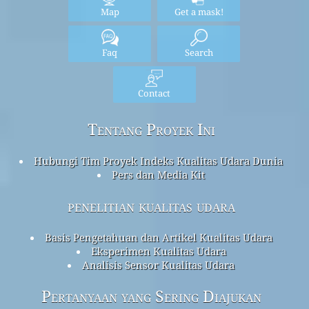
Map
Get a mask!
Faq
Search
Contact
Tentang Proyek Ini
Hubungi Tim Proyek Indeks Kualitas Udara Dunia
Pers dan Media Kit
penelitian kualitas udara
Basis Pengetahuan dan Artikel Kualitas Udara
Eksperimen Kualitas Udara
Analisis Sensor Kualitas Udara
Pertanyaan yang Sering Diajukan