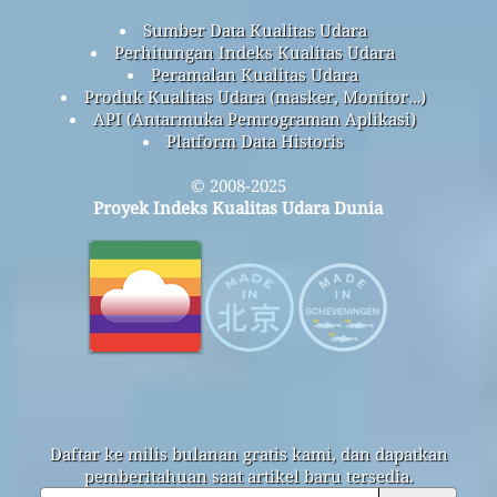
Sumber Data Kualitas Udara
Perhitungan Indeks Kualitas Udara
Peramalan Kualitas Udara
Produk Kualitas Udara (masker, Monitor…)
API (Antarmuka Pemrograman Aplikasi)
Platform Data Historis
© 2008-2025
Proyek Indeks Kualitas Udara Dunia
Daftar ke milis bulanan gratis kami, dan dapatkan
pemberitahuan saat artikel baru tersedia.