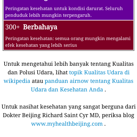
Peringatan kesehatan untuk kondisi darurat. Seluruh
penduduk lebih mungkin terpengaruh.
300+
Berbahaya
Peringatan kesehatan: semua orang mungkin mengalami
efek kesehatan yang lebih serius
Untuk mengetahui lebih banyak tentang Kualitas
dan Polusi Udara, lihat
topik Kualitas Udara di
wikipedia
atau
panduan airnow tentang Kualitas
Udara dan Kesehatan Anda
.
Untuk nasihat kesehatan yang sangat berguna dari
Dokter Beijing Richard Saint Cyr MD, periksa blog
www.myhealthbeijing.com
.