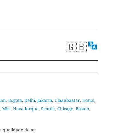
🇬🇧
san
,
Bogota
,
Delhi
,
Jakarta
,
Ulaanbaatar
,
Hanoi
,
,
Miri
,
Nova Iorque
,
Seattle
,
Chicago
,
Boston
,
a qualidade do ar: