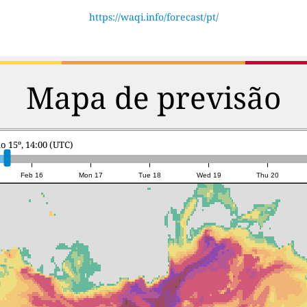
https://waqi.info/forecast/pt/
Mapa de previsão
o 15º, 14:00 (UTC)
Feb 16
Mon 17
Tue 18
Wed 19
Thu 20