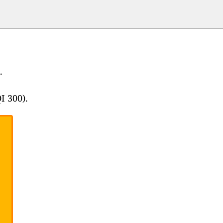
.
I 300).