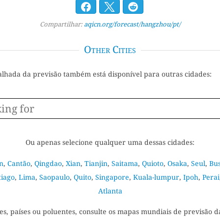
Compartilhar:
aqicn.org/forecast/hangzhou/pt/
Other Cities
alhada da previsão também está disponível para outras cidades:
Ou apenas selecione qualquer uma dessas cidades:
n
,
Cantão
,
Qingdao
,
Xian
,
Tianjin
,
Saitama
,
Quioto
,
Osaka
,
Seul
,
Bu
tiago
,
Lima
,
Saopaulo
,
Quito
,
Singapore
,
Kuala-lumpur
,
Ipoh
,
Perai
Atlanta
es, países ou poluentes, consulte os mapas mundiais de previsão d