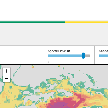
Speed(FPS): 18
Sábad
1
+
−