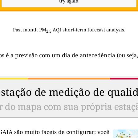
try again
Past month PM
AQI short-term forecast analysis.
2.5
os é a previsão com um dia de antecedência (ou seja,
stação de medição de qualid
r do mapa com sua própria estaç
GAIA são muito fáceis de configurar: você