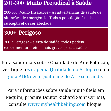
201-300
Muito Prejudical à Saúde
200-300: Muito Insalubre - As advertências de saúde de
situações de emergência. Toda a população é mais
susceptível de ser afectada.
300+
Perigoso
300+: Perigoso - alerta de saúde: todos podem
experimentar efeitos mais graves para a saúde
Para saber mais sobre Qualidade do Ar e Poluição,
verifique o
wikipedia Qualidade do Ar tópico
ou o
guia AIRNow a Qualidade do Ar e sua saúde
.
Para informações sobre saúde muito úteis em
Pequim, procure Doutor Richard Saint Cyr MD,
consulte
www.myhealthbeijing.com
blogue.