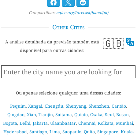
Compartilhar:
aqicn.org/forecast/hanoi/pt/
Other Cities
🇬🇧
A análise detalhada da previsão também está
disponível para outras cidades:
Ou apenas selecione qualquer uma dessas cidades:
Pequim
,
Xangai
,
Chengdu
,
Shenyang
,
Shenzhen
,
Cantão
,
Qingdao
,
Xian
,
Tianjin
,
Saitama
,
Quioto
,
Osaka
,
Seul
,
Busan
,
Bogota
,
Delhi
,
Jakarta
,
Ulaanbaatar
,
Chennai
,
Kolkata
,
Mumbai
,
Hyderabad
,
Santiago
,
Lima
,
Saopaulo
,
Quito
,
Singapore
,
Kuala-