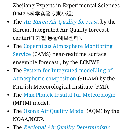
Zhejiang Experts in Experimental Sciences
(PM2.5科学实验专家小组).
The
Air Korea Air Quality forecast
, by the
Korean Integrated Air Quality forecast
center(대기질 통합예보센터).
The
Copernicus Atmosphere Monitoring
Service
(CAMS) near-realtime surface
ensemble forecast , by the ECMWF.
The
System for Integrated modeLling of
Atmospheric coMposition
(SILAM) by the
Finnish Meteorological Institute (FMI).
The
Max Planck Institut fur Meteorologie
(MPIM) model.
The
Ozone Air Quality Model
(AQM) by the
NOAA/NCEP.
The
Regional Air Quality Deterministic