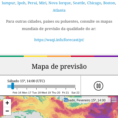
lumpur
,
Ipoh
,
Perai
,
Miri
,
Nova Iorque
,
Seattle
,
Chicago
,
Boston
,
Atlanta
Para outras cidades, países ou poluentes, consulte os mapas
mundiais de previsão da qualidade do ar:
https://waqi.info/forecast/pt/
Mapa de previsão
Sábado 15º, 14:00 (UTC)
Feb 16
Mon 17
Tue 18
Wed 19
Thu 20
Fri 21
Sat 22
Sábado, Fevereiro 15º, 14:00
Sábado, Fevereiro 15º, 14:00
+
−