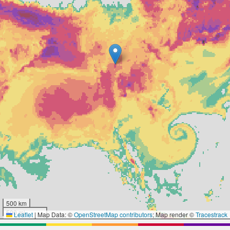
500 km
500 mi
Leaflet
|
Map Data: ©
OpenStreetMap contributors
; Map render ©
Tracestrack