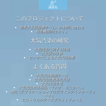
連絡先
このプロジェクトについて
世界大気質指標チームへのお問い合わせ
報道機関向けキット
大気汚染の研究
大気汚染に関する詳細
大気質の実験
センサーによる大気汚染分析
よくある質問
大気汚染観測データ
空気汚染指数算出方法
大気汚染予報
大気汚染対策用品（マスク、モニター...）
API（アプリケーションプログラミングインターフェ
ース）
ヒストリカルデータプラットフォーム