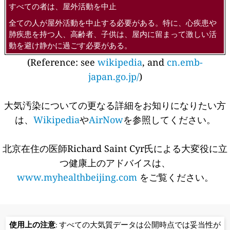
すべての者は、屋外活動を中止
全ての人が屋外活動を中止する必要がある。特に、心疾患や
肺疾患を持つ人、高齢者、子供は、屋内に留まって激しい活
動を避け静かに過ごす必要がある。
(Reference: see
wikipedia
, and
cn.emb-
japan.go.jp/
)
大気汚染についての更なる詳細をお知りになりたい方
は、
Wikipedia
や
AirNow
を参照してください。
北京在住の医師Richard Saint Cyr氏による大変役に立
つ健康上のアドバイスは、
www.myhealthbeijing.com
をご覧ください。
使用上の注意
: すべての大気質データは公開時点では妥当性が