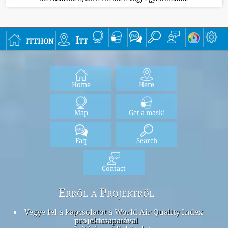
itthon
Itt
Home
Here
Map
Get a mask!
Faq
Search
Contact
Erről a Projektről
Vegye fel a kapcsolatot a World Air Quality Index
projektcsapatával