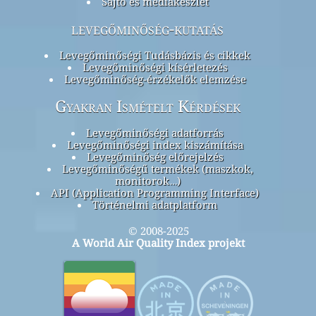
Sajtó és médiakészlet
levegőminőség-kutatás
Levegőminőségi Tudásbázis és cikkek
Levegőminőségi kísérletezés
Levegőminőség-érzékelők elemzése
Gyakran Ismételt Kérdések
Levegőminőségi adatforrás
Levegőminőségi index kiszámítása
Levegőminőség előrejelzés
Levegőminőségű termékek (maszkok,
monitorok…)
API (Application Programming Interface)
Történelmi adatplatform
© 2008-2025
A World Air Quality Index projekt