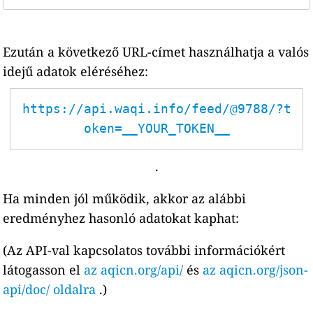
Ezután a következő URL-címet használhatja a valós
idejű adatok eléréséhez:
https://api.waqi.info/feed/@9788/?t
oken=__YOUR_TOKEN__
.
Ha minden jól működik, akkor az alábbi
eredményhez hasonló adatokat kaphat:
(Az API-val kapcsolatos további információkért
látogasson el
az aqicn.org/api/
és
az aqicn.org/json-
api/doc/ oldalra
.)