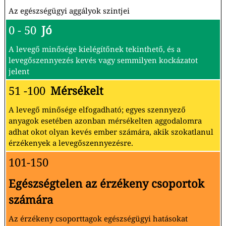
Az egészségügyi aggályok szintjei
0 - 50
Jó
A levegő minősége kielégítőnek tekinthető, és a
levegőszennyezés kevés vagy semmilyen kockázatot
jelent
51 -100
Mérsékelt
A levegő minősége elfogadható; egyes szennyező
anyagok esetében azonban mérsékelten aggodalomra
adhat okot olyan kevés ember számára, akik szokatlanul
érzékenyek a levegőszennyezésre.
101-150
Egészségtelen az érzékeny csoportok
számára
Az érzékeny csoporttagok egészségügyi hatásokat