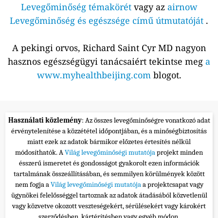
Levegőminőség témakörét
vagy az
airnow
Levegőminőség és egészsége című útmutatóját
.
A pekingi orvos, Richard Saint Cyr MD nagyon
hasznos egészségügyi tanácsaiért tekintse meg
a
www.myhealthbeijing.com
blogot.
Használati közlemény
: Az összes levegőminőségre vonatkozó adat
érvénytelenítése a közzététel időpontjában, és a minőségbiztosítás
miatt ezek az adatok bármikor előzetes értesítés nélkül
módosíthatók. A
Világ levegőminőségi mutatója
projekt minden
ésszerű ismeretet és gondosságot gyakorolt ezen információk
tartalmának összeállításában, és semmilyen körülmények között
nem fogja a
Világ levegőminőségi mutatója
a projektcsapat vagy
ügynökei felelősséggel tartoznak az adatok átadásából közvetlenül
vagy közvetve okozott veszteségekért, sérülésekért vagy károkért
szerződésben, kártérítésben vagy egyéb módon.