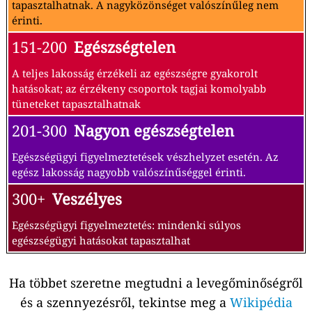
tapasztalhatnak. A nagyközönséget valószínűleg nem
érinti.
151-200
Egészségtelen
A teljes lakosság érzékeli az egészségre gyakorolt
hatásokat; az érzékeny csoportok tagjai komolyabb
tüneteket tapasztalhatnak
201-300
Nagyon egészségtelen
Egészségügyi figyelmeztetések vészhelyzet esetén. Az
egész lakosság nagyobb valószínűséggel érinti.
300+
Veszélyes
Egészségügyi figyelmeztetés: mindenki súlyos
egészségügyi hatásokat tapasztalhat
Ha többet szeretne megtudni a levegőminőségről
és a szennyezésről, tekintse meg a
Wikipédia