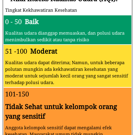
Tingkat Kekhawatiran Kesehatan
0 - 50
Baik
Kualitas udara dianggap memuaskan, dan polusi udara
menimbulkan sedikit atau tanpa risiko
51 -100
Moderat
Kualitas udara dapat diterima; Namun, untuk beberapa
polutan mungkin ada kekhawatiran kesehatan yang
moderat untuk sejumlah kecil orang yang sangat sensitif
terhadap polusi udara.
101-150
Tidak Sehat untuk kelompok orang
yang sensitif
Anggota kelompok sensitif dapat mengalami efek
kesehatan. Masyarakat umum tidak mungkin