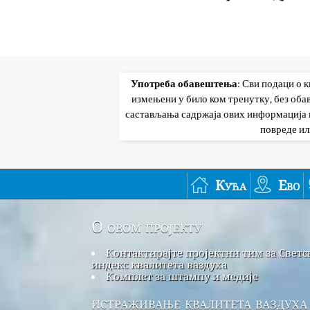
Употреба обавештења
: Сви подаци о 
измењени у било ком тренутку, без об
састављања садржаја ових информација и
повреде ил
Кућа
Ево
О овом пројекту
Контактирајте пројектни тим за Светс
индекс квалитета ваздуха
Комплет за штампу и медије
истраживање квалитета ваздуха