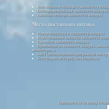
База знања и чланци о квалитету вазд
Експериментисање квалитета ваздуха
Анализа сензора квалитета ваздуха
Често постављана питања
Извор података о квалитету ваздуха
Израчунавање индекса квалитета вазд
Прогноза квалитета ваздуха
Производи за квалитет ваздуха (маске,
монитори...)
АПИ (апликациони програмски интерф
Платформа историјских података
Пријавите се за нашу бесп