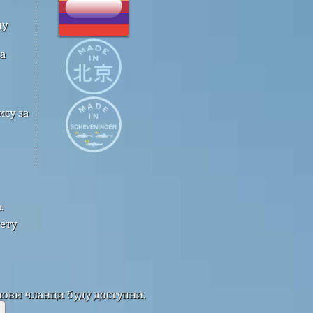
ду
а
су за
.
ету
нови чланци буду доступни.