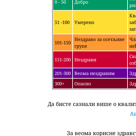
0 - 50
Добро
ри
Кв
51 -100
Умерено
за
за
Нездраво за осетљиве
Чл
101-150
групе
не
Св
151-200
Нездрави
оз
201-300
Веома нездравим
Зд
300+
Опасно
Зд
Да бисте сазнали више о квалит
Аи
За веома корисне здравс