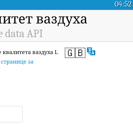
04:52
итет ваздуха
e data API
🇬🇧
 квалитета ваздуха L
а
странице за