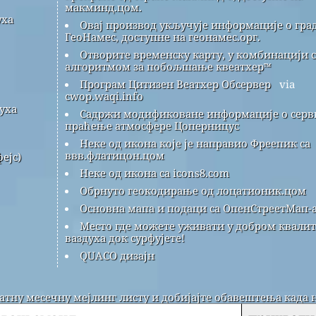
макминд.цом.
уха
Овај производ укључује информације о гра
ГеоНамес, доступне на геонамес.орг.
Отворите временску карту, у комбинацији с
алгоритмом за побољшање квеатхер™
Програм Цитизен Веатхер Обсервер
via
cwop.waqi.info
уха
Садржи модификоване информације о серви
праћење атмосфере Цоперницус
Неке од икона које је направио Фреепик са
ввв.флатицон.цом
ејс)
Неке од икона са icons8.com
Обрнуто геокодирање од лоцатионик.цом
Основна мапа и подаци са ОпенСтреетМап-а
Место где можете уживати у добром квалит
ваздуха док сурфујете!
QUACO дизајн
латну месечну мејлинг листу и добијајте обавештења када 