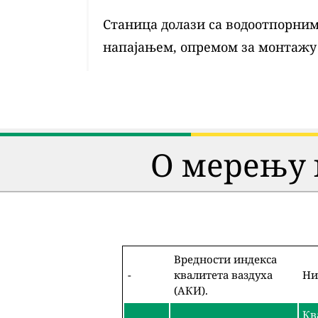
Станица долази са водоотпорним 
напајањем, опремом за монтажу
О мерењу 
Вредности индекса
-
квалитета ваздуха
Ни
(АКИ).
Кв