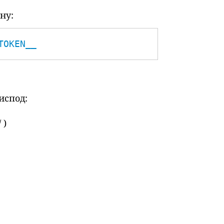
ну:
TOKEN__
испод:
 )