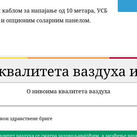
каблом за напајање од 10 метара, УСБ
 и опционим соларним панелом.
квалитета ваздуха и
О нивоима квалитета ваздуха
вои здравствене бриге
алитет ваздуха се сматра задовољавајућим, а загађење ва