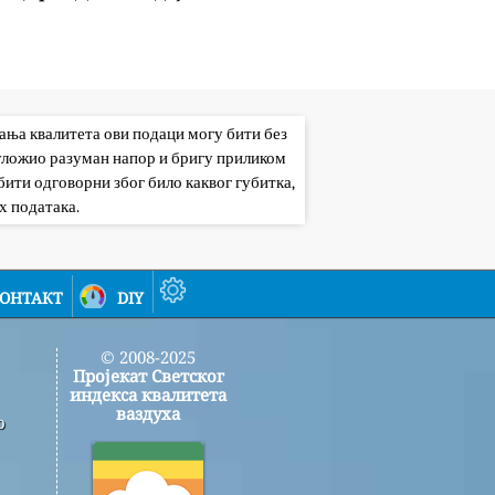
вања квалитета ови подаци могу бити без
 уложио разуман напор и бригу приликом
ити одговорни због било каквог губитка,
х података.
онтакт
diy
© 2008-2025
Пројекат Светског
индекса квалитета
ваздуха
о