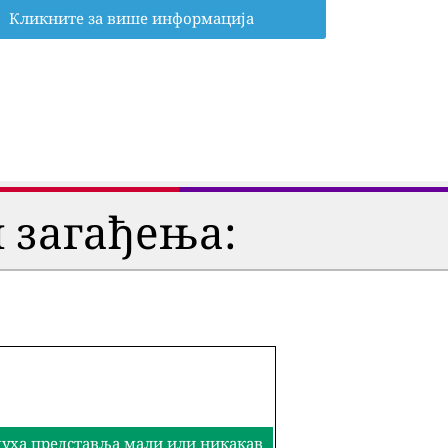
Кликните за више информација
 загађења:
здуха представља мали или никакав