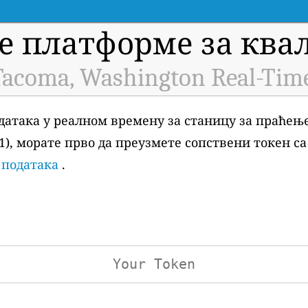
е платформе за квал
 Tacoma, Washington Real-Tim
датака у реалном времену за станицу за праћење
601), морате прво да преузмете сопствени токен с
 података
.