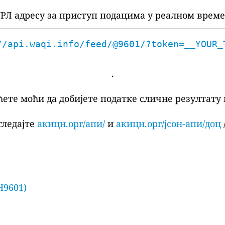
РЛ адресу за приступ подацима у реалном време
//api.waqi.info/feed/@9601/?token=__YOUR_
.
ћете моћи да добијете податке сличне резултату 
гледајте
акицн.орг/апи/
и
акицн.орг/јсон-апи/доц
/
H9601)