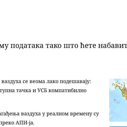
у података тако што ћете набавит
аздуха се веома лако подешавају:
ступна тачка и УСБ компатибилно
агађења ваздуха у реалном времену су
преко АПИ-ја.