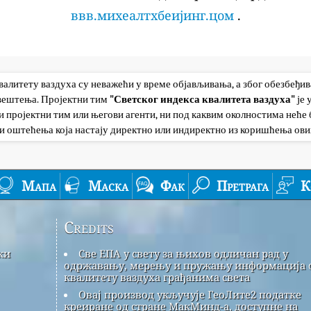
ввв.михеалтхбеијинг.цом
.
квалитету ваздуха су неважећи у време објављивања, а због обезбеђи
авештења. Пројектни тим
"Светског индекса квалитета ваздуха"
је
 пројектни тим или његови агенти, ни под каквим околностима неће б
и оштећења која настају директно или индиректно из коришћења ови
Мапа
Маска
Фак
Претрага
К
Credits
ки
Све ЕПА у свету за њихов одличан рад у
одржавању, мерењу и пружању информација 
квалитету ваздуха грађанима света
Овај производ укључује ГеоЛите2 податке
креиране од стране МакМинд-а, доступне на