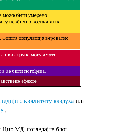
че може бити умерено
ји су необично осетљиви на
. Општа популација вероватно
етљивих група могу имати
а ће бити погођена.
авствене ефекте
педији о квалитету ваздуха
или
ље
.
 Цир МД, погледајте блог