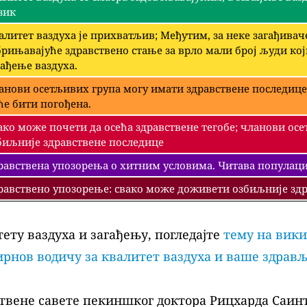
зик
алитет ваздуха је прихватљив; Међутим, за неке загађива
брињавајуће здравствено стање за врло мали број људи ко
гађење ваздуха.
анови осетљивих група могу имати здравствене последице
ће бити погођена.
ако може почети да осећа здравствене тегобе; чланови ос
биљније здравствене последице
равствена упозорења о хитним условима. Читава популациј
равствено упозорење: свако може доживети озбиљније здр
ету ваздуха и загађењу, погледајте
тему на вики
рнов водичу за квалитет ваздуха и ваше здрав
твене савете пекиншког доктора Рицхарда Саинт