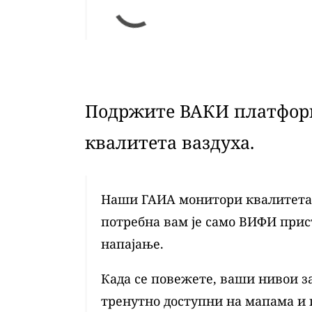
Подржите ВАКИ платформ
квалитета ваздуха.
Наши ГАИА монитори квалитета в
потребна вам је само ВИФИ при
напајање.
Када се повежете, ваши нивои з
тренутно доступни на мапама и 