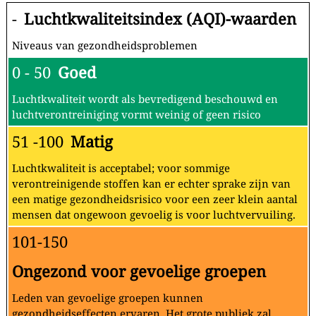
-
Luchtkwaliteitsindex (AQI)-waarden
Niveaus van gezondheidsproblemen
0 - 50
Goed
Luchtkwaliteit wordt als bevredigend beschouwd en
luchtverontreiniging vormt weinig of geen risico
51 -100
Matig
Luchtkwaliteit is acceptabel; voor sommige
verontreinigende stoffen kan er echter sprake zijn van
een matige gezondheidsrisico voor een zeer klein aantal
mensen dat ongewoon gevoelig is voor luchtvervuiling.
101-150
Ongezond voor gevoelige groepen
Leden van gevoelige groepen kunnen
gezondheidseffecten ervaren. Het grote publiek zal