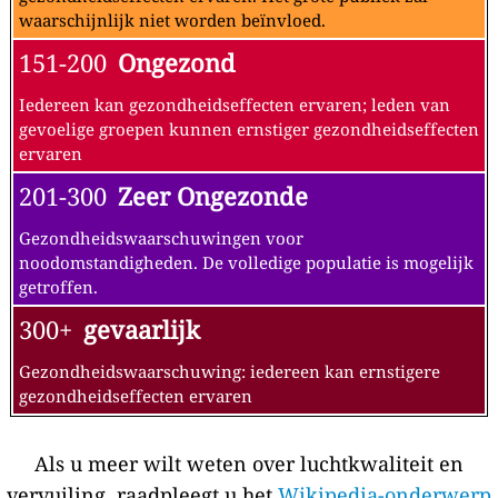
waarschijnlijk niet worden beïnvloed.
151-200
Ongezond
Iedereen kan gezondheidseffecten ervaren; leden van
gevoelige groepen kunnen ernstiger gezondheidseffecten
ervaren
201-300
Zeer Ongezonde
Gezondheidswaarschuwingen voor
noodomstandigheden. De volledige populatie is mogelijk
getroffen.
300+
gevaarlijk
Gezondheidswaarschuwing: iedereen kan ernstigere
gezondheidseffecten ervaren
Als u meer wilt weten over luchtkwaliteit en
vervuiling, raadpleegt u het
Wikipedia-onderwerp