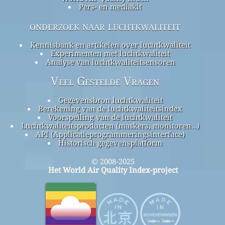
Pers- en mediakit
onderzoek naar luchtkwaliteit
Kennisbank en artikelen over luchtkwaliteit
Experimenten met luchtkwaliteit
Analyse van luchtkwaliteitsensoren
Veel Gestelde Vragen
Gegevensbron luchtkwaliteit
Berekening van de luchtkwaliteitsindex
Voorspelling van de luchtkwaliteit
Luchtkwaliteitsproducten (maskers, monitoren…)
API (Applicatieprogrammeringsinterface)
Historisch gegevensplatform
© 2008-2025
Het World Air Quality Index-project