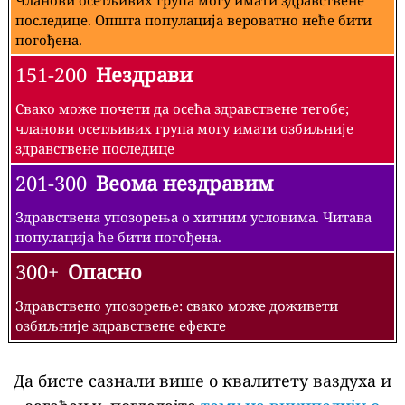
последице. Општа популација вероватно неће бити
погођена.
151-200
Нездрави
Свако може почети да осећа здравствене тегобе;
чланови осетљивих група могу имати озбиљније
здравствене последице
201-300
Веома нездравим
Здравствена упозорења о хитним условима. Читава
популација ће бити погођена.
300+
Опасно
Здравствено упозорење: свако може доживети
озбиљније здравствене ефекте
Да бисте сазнали више о квалитету ваздуха и