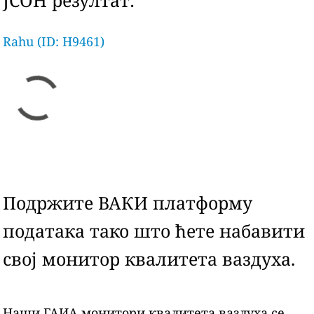
ЈСОН резултат:
Rahu (ID: H9461)
Подржите ВАКИ платформу
података тако што ћете набавити
свој монитор квалитета ваздуха.
Наши ГАИА монитори квалитета ваздуха се