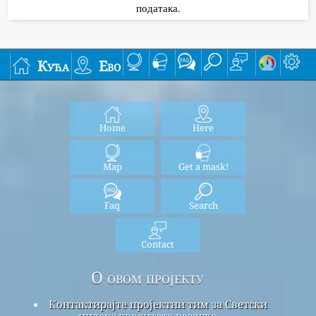
података.
Кућа
Ево
Home
Here
Map
Get a mask!
Faq
Search
Contact
О овом пројекту
Контактирајте пројектни тим за Светски
индекс квалитета ваздуха