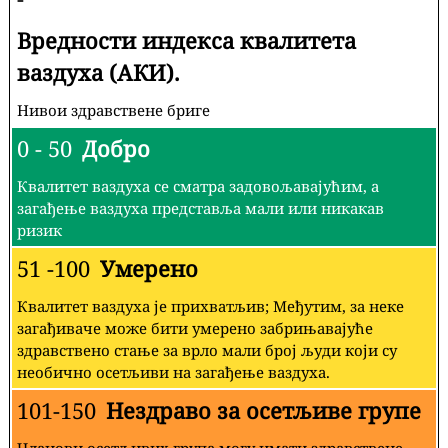
Вредности индекса квалитета
ваздуха (АКИ).
Нивои здравствене бриге
0 - 50
Добро
Квалитет ваздуха се сматра задовољавајућим, а
загађење ваздуха представља мали или никакав
ризик
51 -100
Умерено
Квалитет ваздуха је прихватљив; Међутим, за неке
загађиваче може бити умерено забрињавајуће
здравствено стање за врло мали број људи који су
необично осетљиви на загађење ваздуха.
101-150
Нездраво за осетљиве групе
Чланови осетљивих група могу имати здравствене