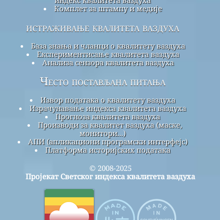
Комплет за штампу и медије
истраживање квалитета ваздуха
База знања и чланци о квалитету ваздуха
Експериментисање квалитета ваздуха
Анализа сензора квалитета ваздуха
Често постављана питања
Извор података о квалитету ваздуха
Израчунавање индекса квалитета ваздуха
Прогноза квалитета ваздуха
Производи за квалитет ваздуха (маске,
монитори...)
АПИ (апликациони програмски интерфејс)
Платформа историјских података
© 2008-2025
Пројекат Светског индекса квалитета ваздуха