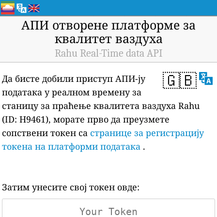
АПИ отворене платформе за
квалитет ваздуха
Rahu Real-Time data API
🇬🇧
Да бисте добили приступ АПИ-ју
података у реалном времену за
станицу за праћење квалитета ваздуха Rahu
(ID: H9461), морате прво да преузмете
сопствени токен са
странице за регистрацију
токена на платформи података
.
Затим унесите свој токен овде: