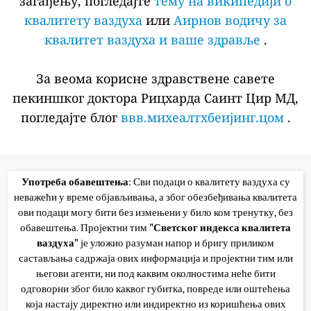
загађењу, погледајте
тему на википедији о
квалитету ваздуха
или
Аирнов водичу за
квалитет ваздуха и ваше здравље
.
За веома корисне здравствене савете
пекиншког доктора Рицхарда Саинт Цир МД,
погледајте блог
ввв.михеалтхбеијинг.цом
.
Употреба обавештења
: Сви подаци о квалитету ваздуха су
неважећи у време објављивања, а због обезбеђивања квалитета
ови подаци могу бити без измењени у било ком тренутку, без
обавештења. Пројектни тим
"Светског индекса квалитета
ваздуха"
је уложио разуман напор и бригу приликом
састављања садржаја ових информација и пројектни тим или
његови агенти, ни под каквим околностима неће бити
одговорни због било каквог губитка, повреде или оштећења
која настају директно или индиректно из коришћења ових