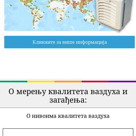
Кликните за више информација
О мерењу квалитета ваздуха и
загађења:
О нивоима квалитета ваздуха
-