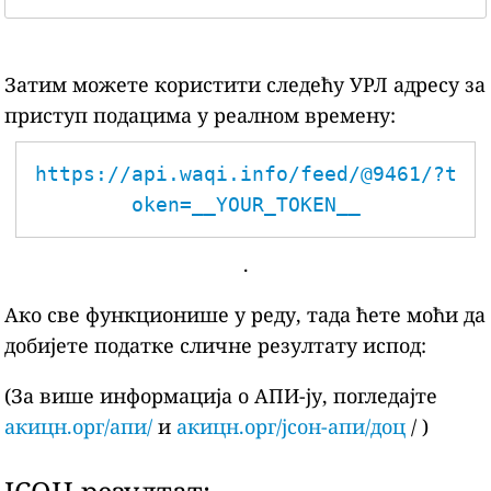
Затим можете користити следећу УРЛ адресу за
приступ подацима у реалном времену:
https://api.waqi.info/feed/@9461/?t
oken=__YOUR_TOKEN__
.
Ако све функционише у реду, тада ћете моћи да
добијете податке сличне резултату испод:
(За више информација о АПИ-ју, погледајте
акицн.орг/апи/
и
акицн.орг/јсон-апи/доц
/ )