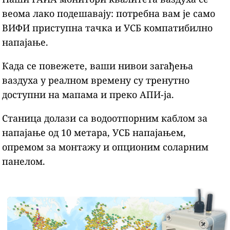
веома лако подешавају: потребна вам је само
ВИФИ приступна тачка и УСБ компатибилно
напајање.
Када се повежете, ваши нивои загађења
ваздуха у реалном времену су тренутно
доступни на мапама и преко АПИ-ја.
Станица долази са водоотпорним каблом за
напајање од 10 метара, УСБ напајањем,
опремом за монтажу и опционим соларним
панелом.