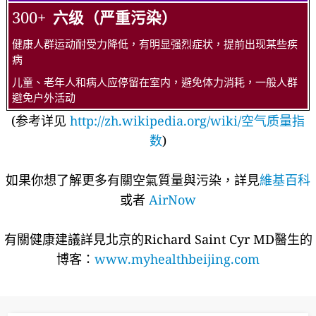
300+
六级（严重污染）
健康人群运动耐受力降低，有明显强烈症状，提前出现某些疾
病
儿童、老年人和病人应停留在室内，避免体力消耗，一般人群
避免户外活动
(参考详见
http://zh.wikipedia.org/wiki/空气质量指
数
)
如果你想了解更多有關空氣質量與污染，詳見
維基百科
或者
AirNow
有關健康建議詳​​見北京的Richard Saint Cyr MD醫生的
博客：
www.myhealthbeijing.com