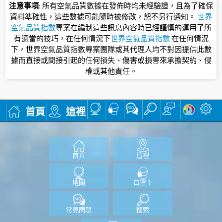
注意事項
: 所有空氣品質數據在發佈時均未經驗證，且為了確保
資料準確性，這些數據可能隨時被修改，恕不另行通知。
世界
空氣品質指數
專案在編制這些訊息內容時已經謹慎的運用了所
有適當的技巧，在任何情況下
世界空氣品質指數
在任何情況
下，世界空氣品質指數專案團隊或其代理人均不對因提供此數
據而直接或間接引起的任何損失、傷害或損害來承擔契約、侵
權或其他責任。
首頁
這裡
首頁
這裡
地圖
口罩！
常見問題
搜索