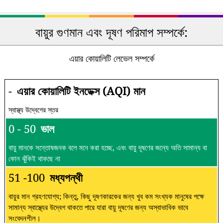
বায়ুর গুণমান এবং দূষণ পরিমাপ সম্পর্কে:
এয়ার কোয়ালিটি লেভেল সম্পর্কে
-
এয়ার কোয়ালিটি ইনডেক্স (AQI) মান
স্বাস্থ্য উদ্বেগের স্তর
0 - 50
ভাল
বায়ু মানকে সন্তোষজনক বলে মনে করা হচ্ছে, এবং বায়ু দূষণের জন্যে অতি সামান্য বা
কোন ঝুঁকিই থাকছে না
51 -100
মধ্যপন্থী
বায়ুর মান গ্রহণযোগ্য; কিন্তু, কিছু দূষণকারকের জন্য খুব কম সংখ্যক মানুষের পক্ষে
সামান্য স্বাস্থ্যের উদ্বেগ থাকতে পারে যারা বায়ু দূষণের জন্য অস্বাভাবিক ভাবে
সংবেদনশীল।