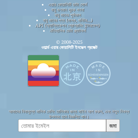
এয়ার কোয়ালিটি ডাটা সোর্স
বায়ু গুণমান সূচক গণনা
বায়ু মানের পূর্বাভাস
বায়ু মানের পণ্য (মাস্ক, মনিটর...)
API (অ্যাপ্লিকেশন প্রোগ্রামিং ইন্টারফেস)
ঐতিহাসিক ডেটা প্ল্যাটফর্ম
© 2008-2025
ওয়ার্ল্ড এয়ার কোয়ালিটি ইনডেক্স প্রজেক্ট
আমাদের বিনামূল্যে মাসিক মেলিং তালিকার জন্য সাইন আপ করুন, এবং নতুন নিবন্ধ
উপলব্ধ হলে বিজ্ঞপ্তি পান।
জমা