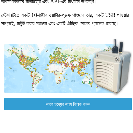
তাৎক্ষণিকভাবে মানচিত্রে এবং API-এর মাধ্যমে উপলব্ধ।
স্টেশনটিতে একটি 10-মিটার ওয়াটার-প্রুফ পাওয়ার তার, একটি USB পাওয়ার
সাপ্লাই, মাউন্ট করার সরঞ্জাম এবং একটি ঐচ্ছিক সোলার প্যানেল রয়েছে।
আরো তথ্যের জন্য ক্লিক করুন