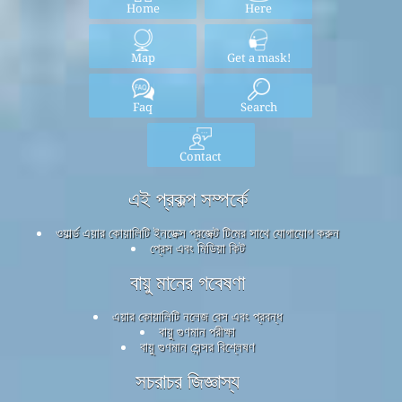
Home
Here
Map
Get a mask!
Faq
Search
Contact
এই প্রকল্প সম্পর্কে
ওয়ার্ল্ড এয়ার কোয়ালিটি ইনডেক্স প্রজেক্ট টিমের সাথে যোগাযোগ করুন
প্রেস এবং মিডিয়া কিট
বায়ু মানের গবেষণা
এয়ার কোয়ালিটি নলেজ বেস এবং প্রবন্ধ
বায়ু গুণমান পরীক্ষা
বায়ু গুণমান সেন্সর বিশ্লেষণ
সচরাচর জিজ্ঞাস্য