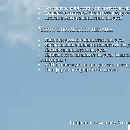
База знања и чланци о квалитету вазд
Експериментисање квалитета ваздуха
Анализа сензора квалитета ваздуха
Често постављана питања
Извор података о квалитету ваздуха
Израчунавање индекса квалитета вазд
Прогноза квалитета ваздуха
Производи за квалитет ваздуха (маске,
монитори...)
АПИ (апликациони програмски интерф
Платформа историјских података
Пријавите се за нашу бесп