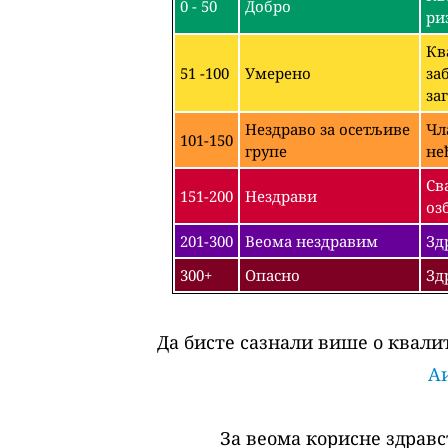
0 - 50
Добро
ри
Кв
51 -100
Умерено
за
за
Нездраво за осетљиве
Чл
101-150
групе
не
Св
151-200
Нездрави
оз
201-300
Веома нездравим
Зд
300+
Опасно
Зд
Да бисте сазнали више о квалит
Аи
За веома корисне здравс