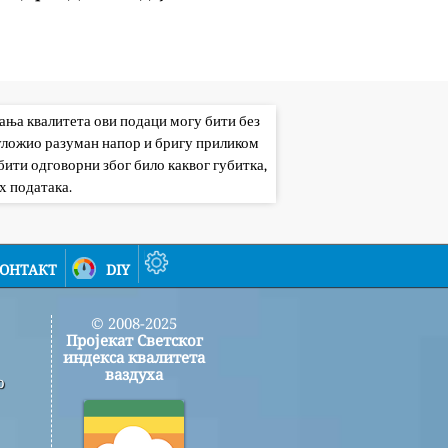
вања квалитета ови подаци могу бити без
 уложио разуман напор и бригу приликом
ити одговорни због било каквог губитка,
х података.
онтакт
diy
© 2008-2025
Пројекат Светског
индекса квалитета
ваздуха
о