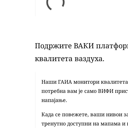
Подржите ВАКИ платформ
квалитета ваздуха.
Наши ГАИА монитори квалитета в
потребна вам је само ВИФИ при
напајање.
Када се повежете, ваши нивои з
тренутно доступни на мапама и 