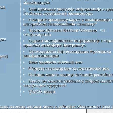
макминд.цом.
уха
Овај производ укључује информације о гра
ГеоНамес, доступне на геонамес.орг.
Отворите временску карту, у комбинацији с
алгоритмом за побољшање квеатхер™
Програм Цитизен Веатхер Обсервер
via
cwop.waqi.info
уха
Садржи модификоване информације о серви
праћење атмосфере Цоперницус
Неке од икона које је направио Фреепик са
ввв.флатицон.цом
ејс)
Неке од икона са icons8.com
Обрнуто геокодирање од лоцатионик.цом
Основна мапа и подаци са ОпенСтреетМап-а
Место где можете уживати у добром квалит
ваздуха док сурфујете!
QUACO дизајн
латну месечну мејлинг листу и добијајте обавештења када 