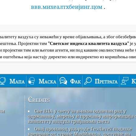
ввв.михеалтхбеијинг.цом
.
квалитету ваздуха су неважећи у време објављивања, а због обезбеђи
авештења. Пројектни тим
"Светског индекса квалитета ваздуха"
је
 пројектни тим или његови агенти, ни под каквим околностима неће б
и оштећења која настају директно или индиректно из коришћења ови
Мапа
Маска
Фак
Претрага
К
Credits
ки
Све ЕПА у свету за њихов одличан рад у
одржавању, мерењу и пружању информација 
квалитету ваздуха грађанима света
Овај производ укључује ГеоЛите2 податке
креиране од стране МакМинд-а, доступне на