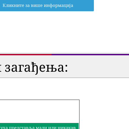
Кликните за више информација
 загађења:
здуха представља мали или никакав