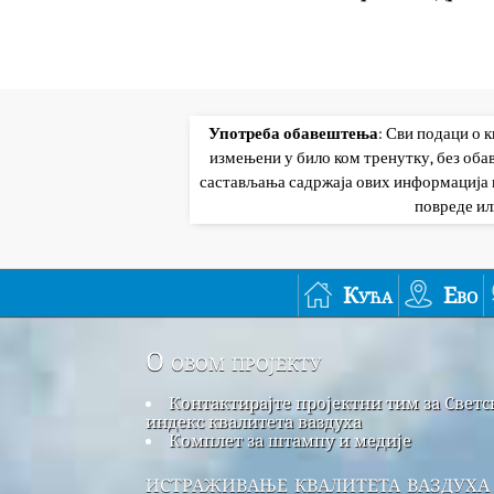
Употреба обавештења
: Сви подаци о 
измењени у било ком тренутку, без об
састављања садржаја ових информација и
повреде ил
Кућа
Ево
О овом пројекту
Контактирајте пројектни тим за Светс
индекс квалитета ваздуха
Комплет за штампу и медије
истраживање квалитета ваздуха