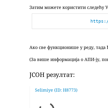
Затим можете користити следећу У
https:
Ако све функционише у реду, тада 
(За више информација о АПИ-ју, по
ЈСОН резултат:
Selimiye (ID: H8773)