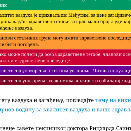
зик
алитет ваздуха је прихватљив; Међутим, за неке загађива
брињавајуће здравствено стање за врло мали број људи ко
гађење ваздуха.
анови осетљивих група могу имати здравствене последице
ће бити погођена.
ако може почети да осећа здравствене тегобе; чланови ос
биљније здравствене последице
равствена упозорења о хитним условима. Читава популациј
равствено упозорење: свако може доживети озбиљније здр
ету ваздуха и загађењу, погледајте
тему на вики
рнов водичу за квалитет ваздуха и ваше здрав
твене савете пекиншког доктора Рицхарда Саинт