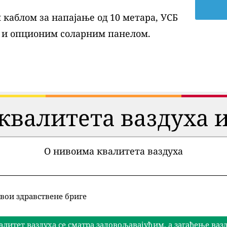
каблом за напајање од 10 метара, УСБ
 и опционим соларним панелом.
квалитета ваздуха и
О нивоима квалитета ваздуха
вои здравствене бриге
алитет ваздуха се сматра задовољавајућим, а загађење ва