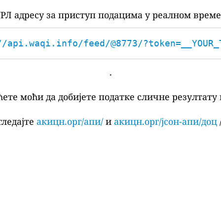
РЛ адресу за приступ подацима у реалном време
//api.waqi.info/feed/@8773/?token=__YOUR_
.
ћете моћи да добијете податке сличне резултату 
гледајте
акицн.орг/апи/
и
акицн.орг/јсон-апи/доц
/