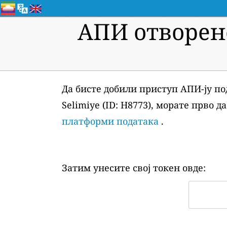
АПИ отворен
Да бисте добили приступ АПИ-ју по
Selimiye (ID: H8773), морате прво 
платформи података
.
Затим унесите свој токен овде: