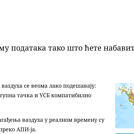
у података тако што ћете набавит
аздуха се веома лако подешавају:
ступна тачка и УСБ компатибилно
агађења ваздуха у реалном времену су
преко АПИ-ја.