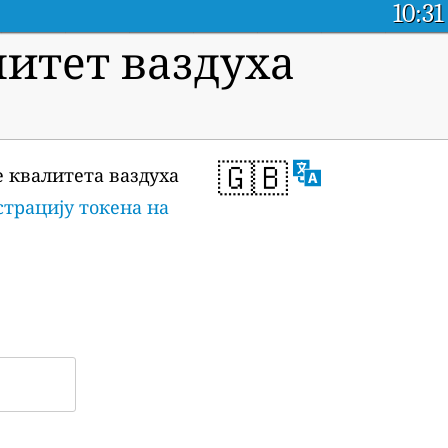
10:31
итет ваздуха
🇬🇧
е квалитета ваздуха
страцију токена на