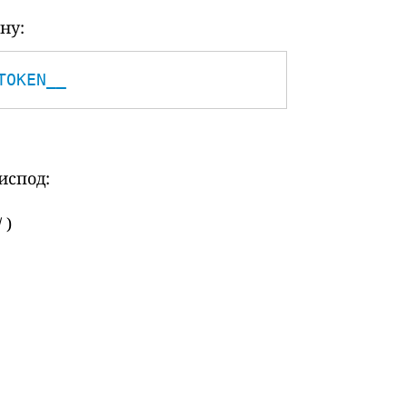
ну:
TOKEN__
испод:
 )