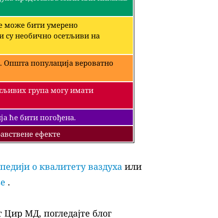
че може бити умерено
ји су необично осетљиви на
. Општа популација вероватно
етљивих група могу имати
а ће бити погођена.
авствене ефекте
педији о квалитету ваздуха
или
ље
.
 Цир МД, погледајте блог