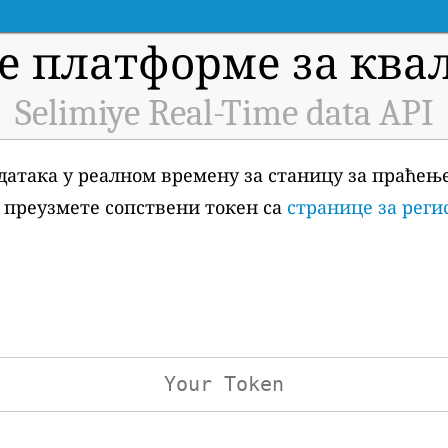
е платформе за квал
Selimiye Real-Time data API
датака у реалном времену за станицу за праћењ
да преузмете сопствени токен са
странице за реги