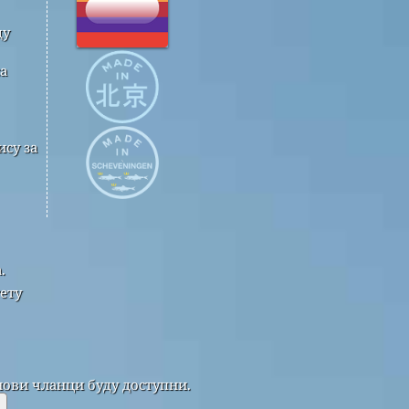
ду
а
су за
.
ету
нови чланци буду доступни.