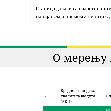
Станица долази са водоотпорним 
напајањем, опремом за монтажу
О мерењу 
Вредности индекса
-
квалитета ваздуха
Ни
(АКИ).
Кв