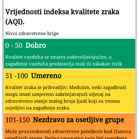
Vrijednosti indeksa kvalitete zraka
(AQI).
Nivoi zdravstvene brige
0 - 50
Dobro
Kvalitet vazduha se smatra zadovoljavajućim, a
zagađenje vazduha predstavlja mali ili nikakav rizik
51 -100
Umereno
Kvalitet zraka je prihvatljiv; Međutim, neki zagađivači
mogu imati umjereno zabrinjavajući utjecaj na
zdravstveno stanje malog broja ljudi koji su veoma
osjetljivi na zagađenje zraka.
101-150
Nezdravo za osetljive grupe
Može prouzrokovati zdravstvene poteškoće kod članova
osjetljivih grupa. Većina verovatno neće biti pogođena.