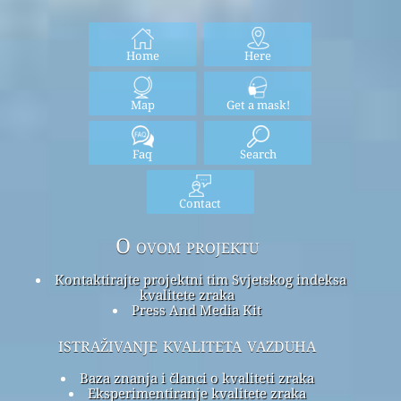
Home
Here
Map
Get a mask!
Faq
Search
Contact
O ovom projektu
Kontaktirajte projektni tim Svjetskog indeksa
kvalitete zraka
Press And Media Kit
istraživanje kvaliteta vazduha
Baza znanja i članci o kvaliteti zraka
Eksperimentiranje kvalitete zraka