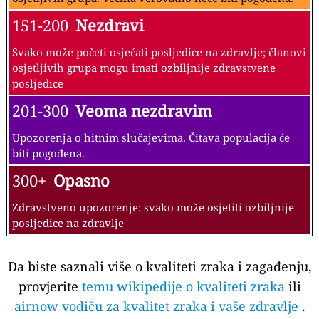
151-200
Nezdravi
Svako može početi osjećati posljedice na zdravlje; članovi
osjetljivih grupa mogu imati ozbiljnije zdravstvene
posljedice
201-300
Veoma nezdravim
Upozorenja o hitnim slučajevima. Čitava populacija će
biti pogođena.
300+
Opasno
Zdravstveno upozorenje: svako može osjetiti ozbiljnije
posljedice na zdravlje
Da biste saznali više o kvaliteti zraka i zagađenju,
provjerite
temu wikipedije o kvaliteti zraka
ili
airnow vodiču za kvalitet zraka i vaše zdravlje
.