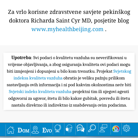
Za vrlo korisne zdravstvene savjete pekinškog
doktora Richarda Saint Cyr MD, posjetite blog
www.myhealthbeijing.com
.
Upotreba
: Svi podaci o kvalitetu vazduha su neverifikovani u
vrijeme objavljivanja, a zbog osiguranja kvaliteta ovi podaci mogu
biti izmjenjeni i dopunjeni u bilo kom trenutku. Projekat
Svjetskog
indeksa kvaliteta vazduha
obratio je veliku pažnju prilikom
sastavljanja ovih informacija i ni pod kakvim okolnostima neće biti
Svjetski indeks kvaliteta vazduha
projektni tim ili njegovi agenti
odgovorni za ugovor, štetu ili bilo kakav gubitak, povredu ili štetu
nastalu direktno ili indirektno iz snabdevanja ovim podacima.
Dom
Evo