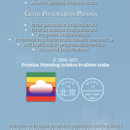
Analiza senzora kvaliteta zraka
Često Postavljena Pitanja
Izvor podataka o kvaliteti zraka
Izračun indeksa kvalitete zraka
Prognoza kvaliteta zraka
Proizvodi za kvalitet zraka (maske, monitori...)
API (Aplikacijski programski interfejs)
Historical Data Platform
© 2008-2025
Projekat Svjetskog indeksa kvalitete zraka
Prijavite se za našu besplatnu mjesečnu mailing listu i
budite obaviješteni kada novi članci budu dostupni.