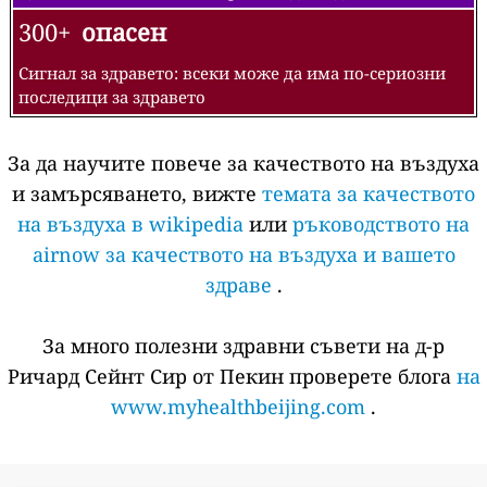
300+
опасен
Сигнал за здравето: всеки може да има по-сериозни
последици за здравето
За да научите повече за качеството на въздуха
и замърсяването, вижте
темата за качеството
на въздуха в wikipedia
или
ръководството на
airnow за качеството на въздуха и вашето
здраве
.
За много полезни здравни съвети на д-р
Ричард Сейнт Сир от Пекин проверете блога
на
www.myhealthbeijing.com
.