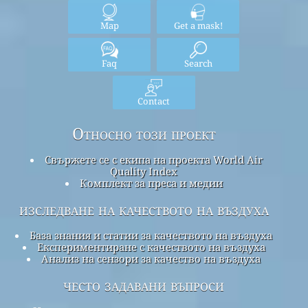
Map
Get a mask!
Faq
Search
Contact
Относно този проект
Свържете се с екипа на проекта World Air
Quality Index
Комплект за преса и медии
изследване на качеството на въздуха
База знания и статии за качеството на въздуха
Експериментиране с качеството на въздуха
Анализ на сензори за качество на въздуха
често задавани въпроси