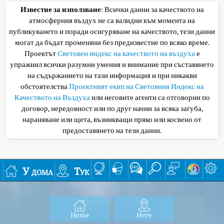
Известие за използване
: Всички данни за качеството на
атмосферния въздух не са валидни към момента на
публикуването и поради осигуряване на качеството, тези данни
могат да бъдат променяни без предизвестие по всяко време.
Проектът
Световен индекс на качеството на въздуха
е
упражнил всички разумни умения и внимание при съставянето
на съдържанието на тази информация и при никакви
обстоятелства
Проектният екип на Световния Индекс на
Качеството на Въздуха
или неговите агенти са отговорни по
договор, нередовност или по друг начин за всяка загуба,
нараняване или щета, възникващи пряко или косвено от
предоставянето на тези данни.
У дома
Тук
Home
Here