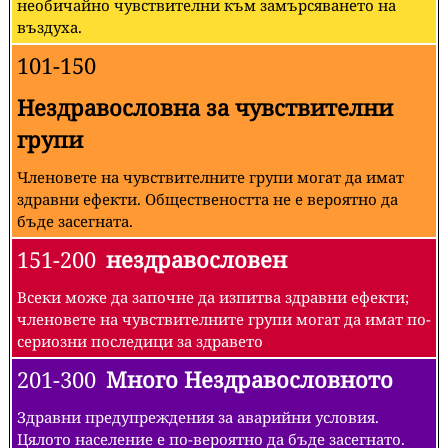
необичайно чувствителни към замърсяването на
въздуха.
101-150
Нездравословна за чувствителни
групи
Членовете на чувствителните групи могат да имат
здравни ефекти. Обществеността не е вероятно да
бъде засегната.
151-200
нездравословен
Всеки може да започне да изпитва здравни ефекти;
членовете на чувствителните групи могат да имат по-
сериозни последици за здравето
201-300
Много Нездравословното
Здравни предупреждения за аварийни условия.
Цялото население е по-вероятно да бъде засегнато.