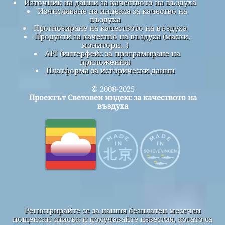
Източник на данни за качеството на въздуха
Изчисляване на индекса за качество на
въздуха
Прогнозиране на качеството на въздуха
Продукти за качество на въздуха (маски,
монитори...)
API (интерфейс за програмиране на
приложения)
Платформа за исторически данни
© 2008-2025
Проектът Световен индекс за качеството на
въздуха
Регистрирайте се за нашия безплатен месечен
пощенски списък и получавайте известия, когато са