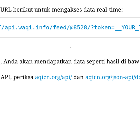
L berikut untuk mengakses data real-time:
//api.waqi.info/feed/@8528/?token=__YOUR_
.
, Anda akan mendapatkan data seperti hasil di bawa
 API, periksa
aqicn.org/api/
dan
aqicn.org/json-api/d