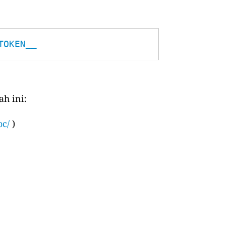
TOKEN__
h ini:
oc/
)