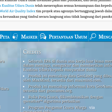
ta Kualitas Udara tidak divalidasi pada saat publikasi, dan demi jaminan 
s Kualitas Udara Dunia
telah menerapkan semua kemampuan dan kepedul
World Air Quality Index
tim proyek atau agennya bertanggung jawab dalam
au kerusakan yang timbul secara langsung atau tidak langsung dari pasokan
Peta
Masker
Pertanyaan Umum
Menca
Credits
ara
Seluruh EPA di dunia atas kerja luar biasa me
dalam menjaga, mengukur dan memberikan info
Kualitas Udara kepada masyarakat dunia
Produk ini mencakup data GeoLite2 yang dibu
oleh MaxMind, tersedia dari maxmind.com.
Produk ini mencakup informasi kota GeoName
Udara
tersedia dari geonames.org.
Buka Peta Cuaca, dikombinasikan dengan
qweather™ algoritma perbaikan
n
Program Pengamat Cuaca Warga
via
cwop.waqi.info