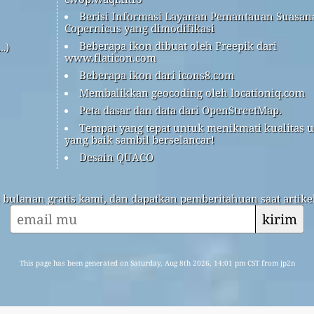
Berisi Informasi Layanan Pemantauan Suasan
Copernicus yang dimodifikasi
Beberapa ikon dibuat oleh Freepik dari
…)
www.flaticon.com
Beberapa ikon dari icons8.com
Membalikkan geocoding oleh locationiq.com
Peta dasar dan data dari OpenStreetMap.
Tempat yang tepat untuk menikmati kualitas 
yang baik sambil berselancar!
Desain QUACO
s bulanan gratis kami, dan dapatkan pemberitahuan saat artikel
kirim
This page has been generated on Saturday, Aug 8th 2026, 14:01 pm CST from jp2n