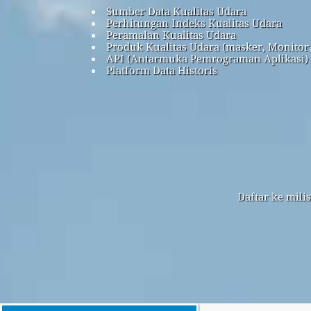
Sumber Data Kualitas Udara
Perhitungan Indeks Kualitas Udara
Peramalan Kualitas Udara
Produk Kualitas Udara (masker, Monitor
API (Antarmuka Pemrograman Aplikasi)
Platform Data Historis
Daftar ke mili