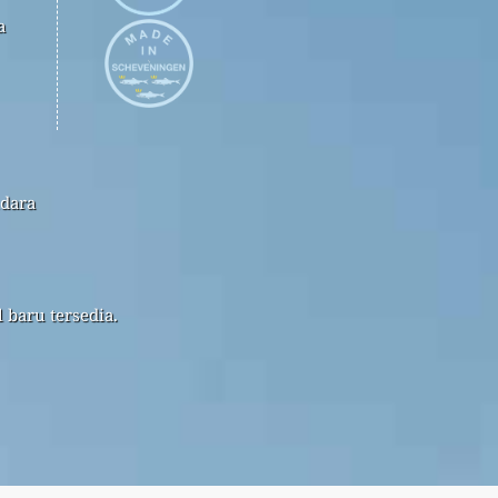
a
udara
 baru tersedia.