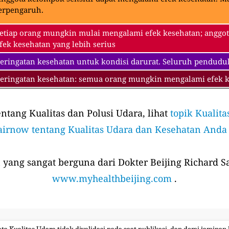
erpengaruh.
etiap orang mungkin mulai mengalami efek kesehatan; anggot
fek kesehatan yang lebih serius
eringatan kesehatan untuk kondisi darurat. Seluruh pendudu
eringatan kesehatan: semua orang mungkin mengalami efek ke
tang Kualitas dan Polusi Udara, lihat
topik Kualita
airnow tentang Kualitas Udara dan Kesehatan Anda
 yang sangat berguna dari Dokter Beijing Richard Sa
www.myhealthbeijing.com
.