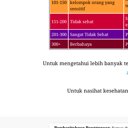
101-150
kelompok orang yang
t
sensitif
S
151-200
Tidak sehat
e
201-300
Sangat Tidak Sehat
P
300+
Berbahaya
P
Untuk mengetahui lebih banyak ten
Untuk nasihat kesehatan