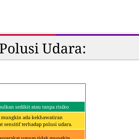
Polusi Udara:
lkan sedikit atau tanpa risiko
an mungkin ada kekhawatiran
 sensitif terhadap polusi udara.
Masyarakat umum tidak mungkin