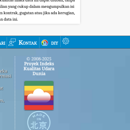
kualitas maka data ini dapat diubah, tanpa
ian yang cukup dalam mengumpulkan isi
 kontrak, gugatan atau jika ada kerugian,
 data ini.
ri
Kontak
diy
© 2008-2025
Proyek Indeks
Kualitas Udara
reka
Dunia
rmasi
at
s,