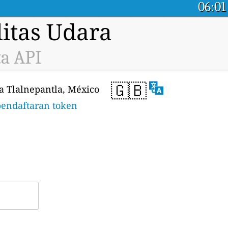
06:01
itas Udara
ta API
🇬🇧
a Tlalnepantla, México
endaftaran token