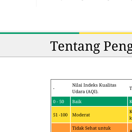
Tentang Peng
Nilai Indeks Kualitas
-
T
Udara (AQI).
0 - 50
Baik
K
K
51 -100
Moderat
k
Tidak Sehat untuk
A