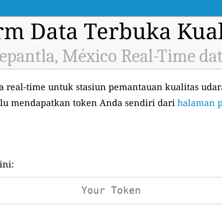
orm Data Terbuka Kual
epantla, México Real-Time da
 real-time untuk stasiun pemantauan kualitas udar
hulu mendapatkan token Anda sendiri dari
halaman p
ni: