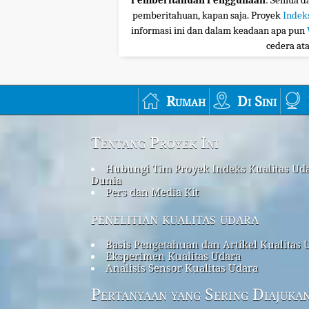
Pemberitahuan Penggunaan
: Semua da
pemberitahuan, kapan saja. Proyek
Indek
informasi ini dan dalam keadaan apa pun
cedera at
Rumah
Di Sini
Tentang Proyek Ini
Hubungi Tim Proyek Indeks Kualitas Ud
Dunia
Pers dan Media Kit
penelitian kualitas udara
Basis Pengetahuan dan Artikel Kualitas 
Eksperimen Kualitas Udara
Analisis Sensor Kualitas Udara
Pertanyaan yang Sering Diajuka