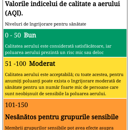
Valorile indicelui de calitate a aerului
(AQI).
Niveluri de îngrijorare pentru sănătate
0 - 50
Bun
Calitatea aerului este considerată satisfăcătoare, iar
poluarea aerului prezintă un risc mic sau deloc
51 -100
Moderat
Calitatea aerului este acceptabilă; cu toate acestea, pentru
anumiți poluanți poate exista o îngrijorare moderată de
sănătate pentru un număr foarte mic de persoane care
sunt neobișnuit de sensibile la poluarea aerului.
101-150
Nesănătos pentru grupurile sensibile
Membrii grupurilor sensibile pot avea efecte asupra