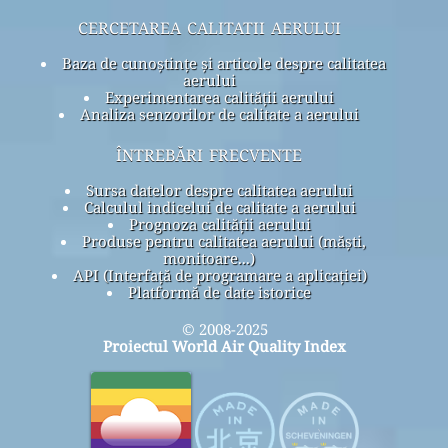
cercetarea calitatii aerului
Baza de cunoștințe și articole despre calitatea
aerului
Experimentarea calității aerului
Analiza senzorilor de calitate a aerului
întrebări frecvente
Sursa datelor despre calitatea aerului
Calculul indicelui de calitate a aerului
Prognoza calității aerului
Produse pentru calitatea aerului (măști,
monitoare...)
API (Interfață de programare a aplicației)
Platformă de date istorice
© 2008-2025
Proiectul World Air Quality Index