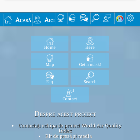
Acasă
Aici
Home
Here
Map
Get a mask!
Faq
Search
Contact
Despre acest proiect
Contactați echipa de proiect World Air Quality
Index
Kit de presă și media