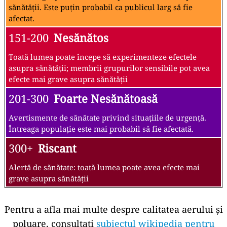
sănătății. Este puțin probabil ca publicul larg să fie
afectat.
151-200
Nesănătos
Toată lumea poate începe să experimenteze efectele
asupra sănătății; membrii grupurilor sensibile pot avea
efecte mai grave asupra sănătății
201-300
Foarte Nesănătoasă
Avertismente de sănătate privind situațiile de urgență.
Întreaga populație este mai probabil să fie afectată.
300+
Riscant
Alertă de sănătate: toată lumea poate avea efecte mai
grave asupra sănătății
Pentru a afla mai multe despre calitatea aerului și
poluare, consultați
subiectul wikipedia pentru