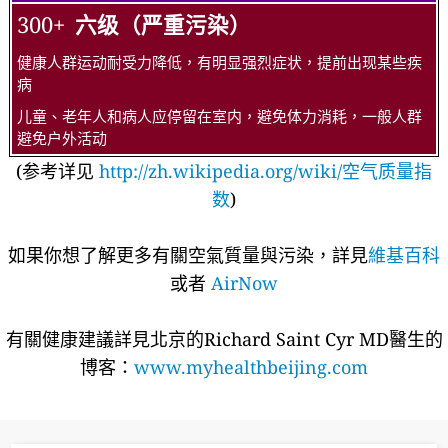
300+
六级（严重污染）
健康人群运动耐受力降低，有明显强烈症状，提前出现某些疾
病
儿童、老年人和病人应停留在室内，避免体力消耗，一般人群
避免户外活动
(参考详见
http://zh.wikipedia.org/wiki/空气质量指
数
)
如果你想了解更多有關空氣質量與污染，詳見
維基百科
或者
AirNow
有關健康建議詳​​見北京的Richard Saint Cyr MD醫生的
博客：
www.myhealthbeijing.com