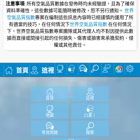
注意事項
: 所有空氣品質數據在發佈時均未經驗證，且為了確保
資料準確性，這些數據可能隨時被修改，恕不另行通知。
世界
空氣品質指數
專案在編制這些訊息內容時已經謹慎的運用了所
有適當的技巧，在任何情況下
世界空氣品質指數
在任何情況
下，世界空氣品質指數專案團隊或其代理人均不對因提供此數
據而直接或間接引起的任何損失、傷害或損害來承擔契約、侵
權或其他責任。
首頁
這裡
首頁
這裡
地圖
口罩！
常見問題
搜索