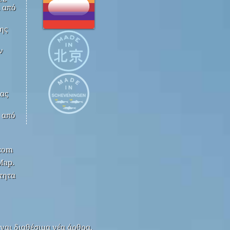
 από
ης
ν
ίας
k από
.com
Map.
τητα
ναι διαθέσιμα νέα άρθρα.