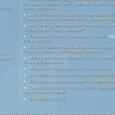
που δημιουργήθηκαν από τη MaxMind, διαθέσιμα
τα του
το maxmind.com.
Αυτό το προϊόν περιλαμβάνει πληροφορίες πόλ
GeoNames, που διατίθενται από το geonames.org.
Ανοίξτε τον χάρτη καιρού, σε συνδυασμό με το
αλγόριθμο βελτίωσης qweather™
Πρόγραμμα Πολίτης Παρατηρητής Καιρού
via
cwop.waqi.info
Περιέχει τροποποιημένες Πληροφορίες Υπηρεσ
Παρακολούθησης Ατμόσφαιρας Copernicus
ς…)
Μερικά από τα εικονίδια που έφτιαξε η Freepi
μογών)
το www.flaticon.com
Μερικά από τα εικονίδια από το icons8.com
Αντίστροφη γεωκωδικοποίηση από locationiq
Βάση χάρτη και δεδομένων από το OpenStreet
Το ιδανικό μέρος για να απολαύσετε καλή ποιό
αέρα ενώ κάνετε σερφ!
Σχεδιασμός QUACO
ηνιαία λίστα αλληλογραφίας μας και λάβετε ειδοποίηση όταν εί