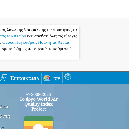
και, λόγω της διασφάλισης της ποιότητας, τα
τας του Αερίου
έχει ασκήσει όλες τις εύλογες
το
Ομάδα Παγκόσμιας Ποιότητας Αέριας
ατισμούς ή ζημίες που προκύπτουν άμεσα ή
Επικοινωνία
diy
© 2008-2025
Το έργο World Air
Quality Index
λειά
Project
λίτες
e2