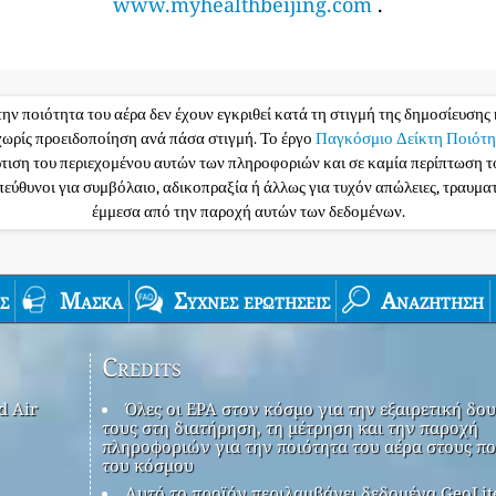
www.myhealthbeijing.com
.
την ποιότητα του αέρα δεν έχουν εγκριθεί κατά τη στιγμή της δημοσίευσης 
ωρίς προειδοποίηση ανά πάσα στιγμή. Το έργο
Παγκόσμιο Δείκτη Ποιότη
ρτιση του περιεχομένου αυτών των πληροφοριών και σε καμία περίπτωση 
υπεύθυνοι για συμβόλαιο, αδικοπραξία ή άλλως για τυχόν απώλειες, τραυμ
έμμεσα από την παροχή αυτών των δεδομένων.
ς
Μάσκα
Συχνές ερωτήσεις
Αναζήτηση
Credits
d Air
Όλες οι EPA στον κόσμο για την εξαιρετική δου
τους στη διατήρηση, τη μέτρηση και την παροχή
πληροφοριών για την ποιότητα του αέρα στους πο
του κόσμου
Αυτό το προϊόν περιλαμβάνει δεδομένα GeoLit