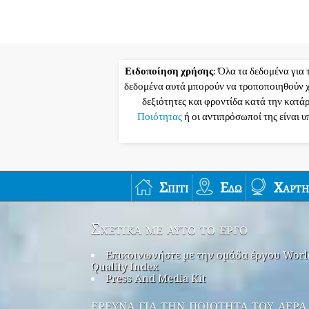
Ειδοποίηση χρήσης
: Όλα τα δεδομένα για 
δεδομένα αυτά μπορούν να τροποποιηθούν χ
δεξιότητες και φροντίδα κατά την κατά
Ποιότητας
ή οι αντιπρόσωποί της είναι 
Σπίτι
Εδώ
Χάρτη
Σχετικά με αυτό το έργο
Επικοινωνήστε με την ομάδα έργου Worl
Quality Index
Press And Media Kit
έρευνα για την ποιότητα του αέρα