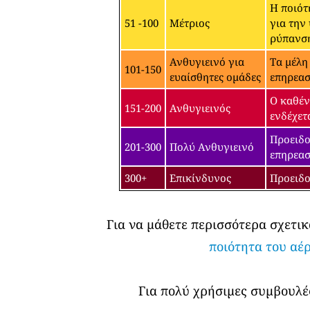
Η ποιότ
51 -100
Μέτριος
για την
ρύπανσ
Ανθυγιεινό για
Τα μέλη
101-150
ευαίσθητες ομάδες
επηρεασ
Ο καθέν
151-200
Ανθυγιεινός
ενδέχετ
Προειδο
201-300
Πολύ Ανθυγιεινό
επηρεασ
300+
Επικίνδυνος
Προειδο
Για να μάθετε περισσότερα σχετικ
ποιότητα του αέ
Για πολύ χρήσιμες συμβουλές