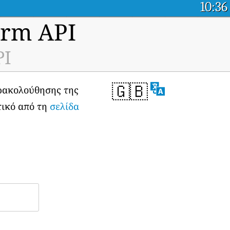
10:36
orm API
PI
🇬🇧
αρακολούθησης της
τικό από τη
σελίδα