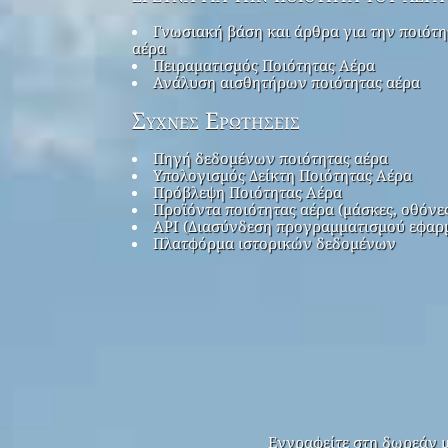
Γνωσιακή βάση και άρθρα για την ποιότη
αέρα
Πειραματισμός Ποιότητας Αέρα
Ανάλυση αισθητήρων ποιότητας αέρα
Συχνές Ερωτήσεις
Πηγή δεδομένων ποιότητας αέρα
Υπολογισμός Δείκτη Ποιότητας Αέρα
Πρόβλεψη Ποιότητας Αέρα
Προϊόντα ποιότητας αέρα (μάσκες, οθόνε
API (Διασύνδεση προγραμματισμού εφαρ
Πλατφόρμα ιστορικών δεδομένων
Εγγραφείτε στη δωρεάν μ