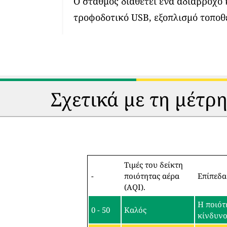
Ο σταθμός διαθέτει ένα αδιάβροχο
τροφοδοτικό USB, εξοπλισμό τοποθ
Σχετικά με τη μέτρ
Τιμές του δείκτη
-
ποιότητας αέρα
Επίπεδα
(AQI).
Η ποιότ
0 - 50
Καλός
κίνδυν