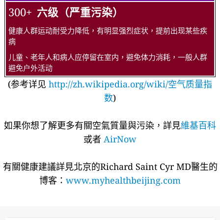
300+
六级（严重污染）
健康人群运动耐受力降低，有明显强烈症状，提前出现某些疾
病
儿童、老年人和病人应停留在室内，避免体力消耗，一般人群
避免户外活动
(参考详见
http://zh.wikipedia.org/wiki/空气质量指
数
)
如果你想了解更多有關空氣質量與污染，詳見
維基百科
或者
AirNow
有關健康建議詳​​見北京的Richard Saint Cyr MD醫生的
博客：
www.myhealthbeijing.com