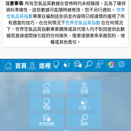
注意事項
: 所有空氣品質數據在發佈時均未經驗證，且為了確保
資料準確性，這些數據可能隨時被修改，恕不另行通知。
世界
空氣品質指數
專案在編制這些訊息內容時已經謹慎的運用了所
有適當的技巧，在任何情況下
世界空氣品質指數
在任何情況
下，世界空氣品質指數專案團隊或其代理人均不對因提供此數
據而直接或間接引起的任何損失、傷害或損害來承擔契約、侵
權或其他責任。
首頁
這裡
首頁
這裡
地圖
口罩！
常見問題
搜索