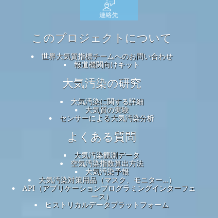
連絡先
このプロジェクトについて
世界大気質指標チームへのお問い合わせ
報道機関向けキット
大気汚染の研究
大気汚染に関する詳細
大気質の実験
センサーによる大気汚染分析
よくある質問
大気汚染観測データ
空気汚染指数算出方法
大気汚染予報
大気汚染対策用品（マスク、モニター...）
API（アプリケーションプログラミングインターフェ
ース）
ヒストリカルデータプラットフォーム