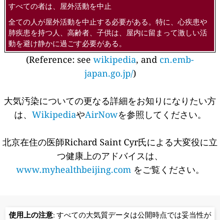
すべての者は、屋外活動を中止
全ての人が屋外活動を中止する必要がある。特に、心疾患や
肺疾患を持つ人、高齢者、子供は、屋内に留まって激しい活
動を避け静かに過ごす必要がある。
(Reference: see
wikipedia
, and
cn.emb-
japan.go.jp/
)
大気汚染についての更なる詳細をお知りになりたい方
は、
Wikipedia
や
AirNow
を参照してください。
北京在住の医師Richard Saint Cyr氏による大変役に立
つ健康上のアドバイスは、
www.myhealthbeijing.com
をご覧ください。
使用上の注意
: すべての大気質データは公開時点では妥当性が