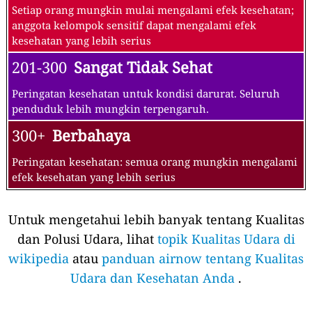
Setiap orang mungkin mulai mengalami efek kesehatan;
anggota kelompok sensitif dapat mengalami efek
kesehatan yang lebih serius
201-300
Sangat Tidak Sehat
Peringatan kesehatan untuk kondisi darurat. Seluruh
penduduk lebih mungkin terpengaruh.
300+
Berbahaya
Peringatan kesehatan: semua orang mungkin mengalami
efek kesehatan yang lebih serius
Untuk mengetahui lebih banyak tentang Kualitas
dan Polusi Udara, lihat
topik Kualitas Udara di
wikipedia
atau
panduan airnow tentang Kualitas
Udara dan Kesehatan Anda
.