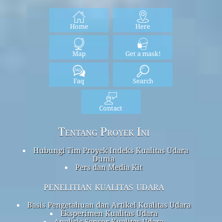
Home
Here
Map
Get a mask!
Faq
Search
Contact
Tentang Proyek Ini
Hubungi Tim Proyek Indeks Kualitas Udara
Dunia
Pers dan Media Kit
penelitian kualitas udara
Basis Pengetahuan dan Artikel Kualitas Udara
Eksperimen Kualitas Udara
Analisis Sensor Kualitas Udara