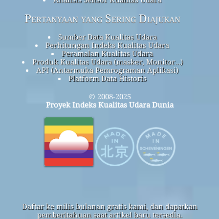
Pertanyaan yang Sering Diajukan
Sumber Data Kualitas Udara
Perhitungan Indeks Kualitas Udara
Peramalan Kualitas Udara
Produk Kualitas Udara (masker, Monitor…)
API (Antarmuka Pemrograman Aplikasi)
Platform Data Historis
© 2008-2025
Proyek Indeks Kualitas Udara Dunia
Daftar ke milis bulanan gratis kami, dan dapatkan
pemberitahuan saat artikel baru tersedia.