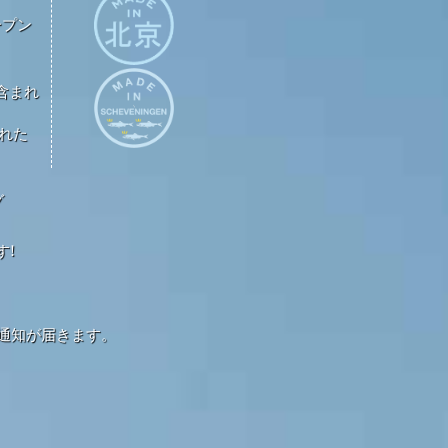
ープン
が含まれ
された
グ
す!
通知が届きます。