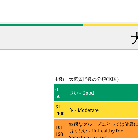
指数
大気質指数の分類(米国）
0 -
良い - Good
50
51
並 - Moderate
-100
敏感なグループにとっては健康
101-
良くない - Unhealthy for
150
Sensitive Groups