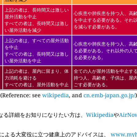
上記の者は、長時間又は激しい
心疾患や肺疾患を持つ人、高
屋外活動を中止
を中止する必要がある。それ
すべての者は、長時間又は激し
を減らす必要がある。
い屋外活動を減少
上記の者は、すべての屋外活動
心疾患や肺疾患を持つ人、高
を中止
る必要がある。それ以外の人
すべての者は、長時間又は激し
る必要がある。
い屋外活動を中止
上記の者は、屋内に留まり、体
全ての人が屋外活動を中止す
力消耗を避ける
持つ人、高齢者、子供は、屋
すべての者は、屋外活動を中止
ごす必要がある。
(Reference: see
wikipedia
, and
cn.emb-japan.go.jp/
)
なる詳細をお知りになりたい方は、
Wikipedia
や
AirNo
 Cyr氏による大変役に立つ健康上のアドバイスは、
www.myhe