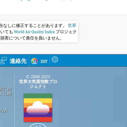
予告なしに修正することがあります。
世界
おいても
World Air Quality Index
プロジェク
や損害について責任を負いません。
連絡先
diy
© 2008-2025
世界大気質指数プロ
ジェクト
供にお
 に感
から入