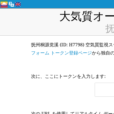
大気質オー
抚
抚州桐源党溪 (ID: H7798) 空気質
フォーム トークン登録ページ
から独自
次に、ここにトークンを入力します:
次の URL を使用してリアルタイム デ