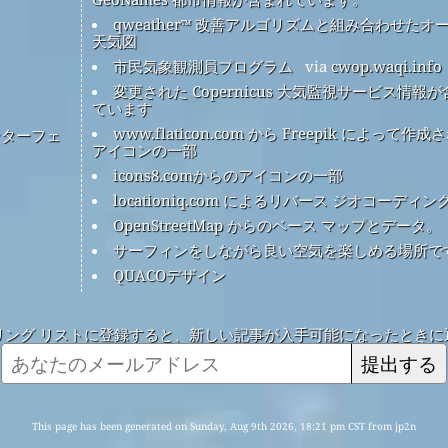
qweather™ 改善アルゴリズムと組み合わせたオ
天気図
市民気象観測員プログラム
via
cwop.waqi.info
変更された Copernicus 大気監視サービス情報
ています
www.flaticon.com から Freepik によって作成
ンターフェ
アイコンの一部
icons8.comからのアイコンの一部
locationiq.com によるリバース ジオコーディン
OpenStreetMap からのベース マップとデータ。
サーフィンをしながら良い空気を楽しめる場所で
QUACOデザイン
リング リストに登録すると、新しい記事が入手可能になったときに
提出する
This page has been generated on Sunday, Aug 9th 2026, 18:21 pm CST from jp2n