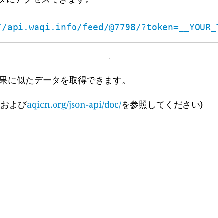
//api.waqi.info/feed/@7798/?token=__YOUR_
.
果に似たデータを取得できます。
/
および
aqicn.org/json-api/doc/
を参照してください)