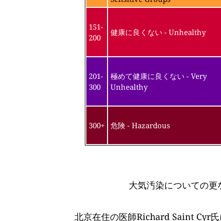
151-
健康に良くない - Unhealthy
200
201-
極めて健康に良くない - Very
300
Unhealthy
300+
危険 - Hazardous
大気汚染についての更
北京在住の医師Richard Saint