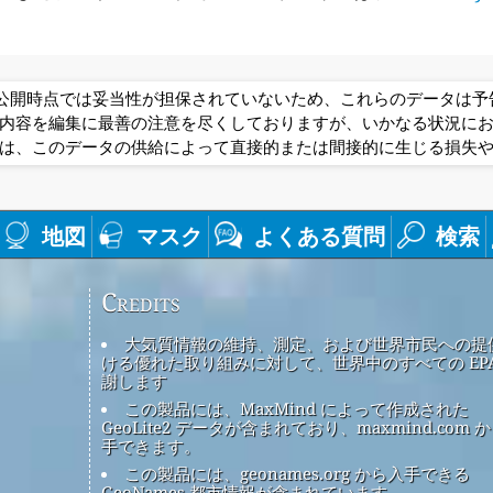
は公開時点では妥当性が担保されていないため、これらのデータは
内容を編集に最善の注意を尽くしておりますが、いかなる状況に
は、このデータの供給によって直接的または間接的に生じる損失
地図
マスク
よくある質問
検索
Credits
大気質情報の維持、測定、および世界市民への提
ける優れた取り組みに対して、世界中のすべての EPA
謝します
この製品には、MaxMind によって作成された
GeoLite2 データが含まれており、maxmind.com 
手できます。
この製品には、geonames.org から入手できる
GeoNames 都市情報が含まれています。