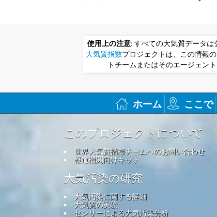
使用上の注意
: すべての大気質データ
大気質指数
プロジェクトは、この情報の
トチームまたはそのエージェント
ホーム
ここで
このプロジェクトについて
世界大気質指標チームへのお問い合わせ
報道機関向けキット
大気汚染の研究
大気汚染に関する詳細
大気質の実験
センサーによる大気汚染分析