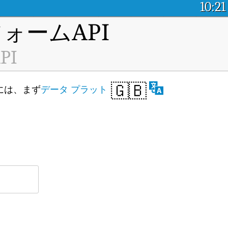
10:21
ォームAPI
PI
🇬🇧
るには、まず
データ プラット